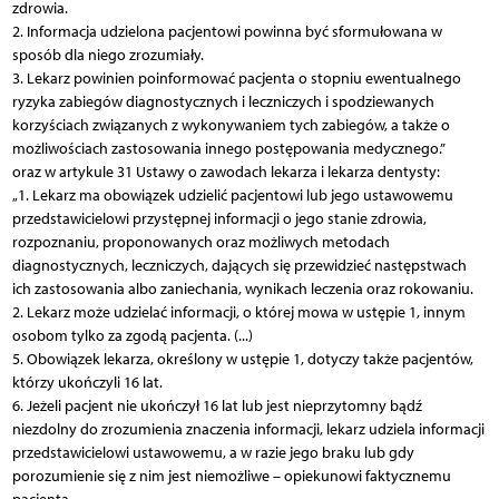
zdrowia.
2. Informacja udzielona pacjentowi powinna być sformułowana w
sposób dla niego zrozumiały.
3. Lekarz powinien poinformować pacjenta o stopniu ewentualnego
ryzyka zabiegów diagnostycznych i leczniczych i spodziewanych
korzyściach związanych z wykonywaniem tych zabiegów, a także o
możliwościach zastosowania innego postępowania medycznego.”
oraz w artykule 31 Ustawy o zawodach lekarza i lekarza dentysty:
„1. Lekarz ma obowiązek udzielić pacjentowi lub jego ustawowemu
przedstawicielowi przystępnej informacji o jego stanie zdrowia,
rozpoznaniu, proponowanych oraz możliwych metodach
diagnostycznych, leczniczych, dających się przewidzieć następstwach
ich zastosowania albo zaniechania, wynikach leczenia oraz rokowaniu.
2. Lekarz może udzielać informacji, o której mowa w ustępie 1, innym
osobom tylko za zgodą pacjenta. (...)
5. Obowiązek lekarza, określony w ustępie 1, dotyczy także pacjentów,
którzy ukończyli 16 lat.
6. Jeżeli pacjent nie ukończył 16 lat lub jest nieprzytomny bądź
niezdolny do zrozumienia znaczenia informacji, lekarz udziela informacji
przedstawicielowi ustawowemu, a w razie jego braku lub gdy
porozumienie się z nim jest niemożliwe – opiekunowi faktycznemu