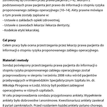
zdrowotnej są chronieni przez prawa pacjenta [1–9]. Jednym z
podstawowych praw pacjenta jest prawo do informacji o stopniu ryzyka
proponowanego zabiegu operacyjnego [10–14]. Akty prawne mówiące
o tym prawie zostały zapisane w:
- Ustawie o zakładach opieki zdrowotnej,
- Ustawie o zawodach lekarza i lekarza dentysty,
- Kodeksie etyki lekarskiej.
Cel pracy
Celem pracy była ocena przestrzegania przez lekarzy prawa pacjenta do
informacji o stopniu ryzyka proponowanego zabiegu operacyjnego.
Materiał i metody
Sondaż poświęcony przestrzeganiu prawa pacjenta do informacji o
stopniu ryzyka proponowanego zabiegu operacyjnego został
przeprowadzony w sierpniu i wrześniu 2008 roku wśród pacjentów
przebywających w Wojewódzkim Specjalistycznym Szpitalu im. dr.
Mikołaja Pirogowa w Łodzi, którzy byli poddani zabiegowi
operacyjnemu w różnych szpitalach.
W celu przeprowadzenia sondażu przygotowano ankiety. Wypełnienie
ankiety było dobrowolne i anonimowe. Kwestionariusz ankiety zawierał
8 pytań zamkniętych. Przed rozdaniem każdej ankiety pytano chorego,