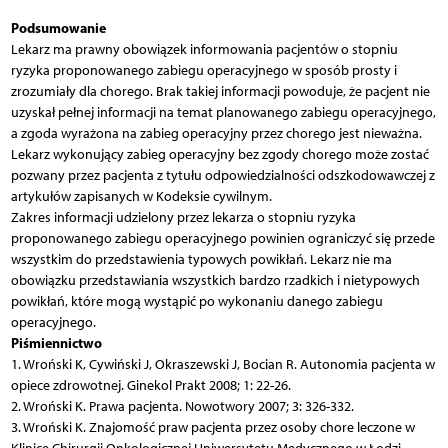
Podsumowanie
Lekarz ma prawny obowiązek informowania pacjentów o stopniu
ryzyka proponowanego zabiegu operacyjnego w sposób prosty i
zrozumiały dla chorego. Brak takiej informacji powoduje, że pacjent nie
uzyskał pełnej informacji na temat planowanego zabiegu operacyjnego,
a zgoda wyrażona na zabieg operacyjny przez chorego jest nieważna.
Lekarz wykonujący zabieg operacyjny bez zgody chorego może zostać
pozwany przez pacjenta z tytułu odpowiedzialności odszkodowawczej z
artykułów zapisanych w Kodeksie cywilnym.
Zakres informacji udzielony przez lekarza o stopniu ryzyka
proponowanego zabiegu operacyjnego powinien ograniczyć się przede
wszystkim do przedstawienia typowych powikłań. Lekarz nie ma
obowiązku przedstawiania wszystkich bardzo rzadkich i nietypowych
powikłań, które mogą wystąpić po wykonaniu danego zabiegu
operacyjnego.
Piśmiennictwo
1. Wroński K, Cywiński J, Okraszewski J, Bocian R. Autonomia pacjenta w
opiece zdrowotnej. Ginekol Prakt 2008; 1: 22-26.
2. Wroński K. Prawa pacjenta. Nowotwory 2007; 3: 326-332.
3. Wroński K. Znajomość praw pacjenta przez osoby chore leczone w