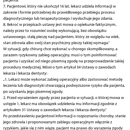
pacjenta.
7. Pacjentowi, który nie ukończył 16 lat, lekarz udziela informacji w
zakresie i formie potrzebnej do prawidłowego przebiegu procesu
diagnostycznego lub terapeutycznego i wysłuchuje jego zdania.
8. Ilekroć w przepisach ustawy jest mowa o opiekunie faktycznym,
należy przez to rozumieć osobę wykonującą, bez obowiązku
ustawowego, stałą pieczę nad pacjentem, który ze względu na wiek,
stan zdrowia albo swój stan psychiczny pieczy takiej wymaga.”
W sytuacji, gdy chirurg chce wykonać u chorego skomplikowany, a
zarazem ryzykowny zabieg operacyjny, musi o tym poinformować
pacjenta i uzyskać od niego pisemną zgodę na przeprowadzenie takiej
procedury medycznej. Mówi o tym artykuł 34 Ustawy o zawodach
lekarza i lekarza dentysty:
„1. Lekarz może wykonać zabieg operacyjny albo zastosować metodę
leczenia lub diagnostyki stwarzającą podwyższone ryzyko dla pacjenta,
po uzyskaniu jego pisemnej zgody.
2. Przed wyrażeniem zgody przez pacjenta w sytuacji, o której mowa w
ustępie 1, lekarz ma obowiązek udzielenia mu informacji zgodnie z
artykułem 31 Ustawy o zawodach lekarza i lekarza dentysty.”
Po przedstawieniu pacjentowi informacji o rozpoznaniu choroby, stanie
jego zdrowia i proponowanym zabiegu operacyjnym włącznie z
ryzykiem, jakie się z nim wiąże, pacjent ma prawo do wyrażenia zgody