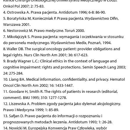
Klinice Chirurgii Onkologicznej Uniwersytetu Medycznego w Łodzi.
Onkol Pol 2007; 2: 75-83.
4. Ostrowska A. Prawa pacjenta. Antidotum 1996; 6-8: 86-90.
5. Boratyńska M, Konieczniak P. Prawa pacjenta. Wydawnictwo Difin,
Warszawa 2001.
6. Nestorowicz M. Prawo medyczne. Toruń 2000.
7. Mikołajczyk S. Prawa pacjenta: wymagania i oczekiwania w stosunku
do personelu medycznego. Wydawnictwo Medix, Poznań, 1994.
8. Waller DB. The surgical oncology patient: provider obligations and
legal rights. Nurs Clin North Am 2001; 36: 617-623.
9. Brady Wagner L.C.: Clinical ethics in the context of language and
cognitive impairment: rights and protections. Semin Speech Lang 2003;
24: 275-284.
10. Liang BA. Medical information, confidentiality, and privacy. Hematol
Oncol Clin North Am 2002; 16: 1433-1447.
11. Goodare H, Smith R. The rights of patients in research (editorial,
comment). BMJ 1995; 310: 1277-1278.
12. Liszewska A. Problem zgody pacjenta jako dylemat aksjologiczny.
Prawo i Medycyna 1999; 1: 85-89.
13. Safjan D. Prawo pacjenta do informacji o rozpoznaniu i
prognozowanych metodach leczenia. Antidotum 1993; 1: 26-28.
14. Nowicki M. Europejska Konwencja Praw Człowieka, wybór