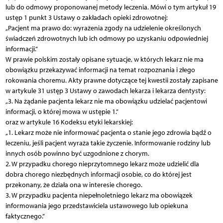
lub do odmowy proponowanej metody leczenia. Mówi o tym artykuł 19
ustęp 1 punkt 3 Ustawy o zakładach opieki zdrowotnej:
„Pacjent ma prawo do: wyrażenia zgody na udzielenie określonych
świadczeń zdrowotnych lub ich odmowy po uzyskaniu odpowiedniej
informacji.”
W prawie polskim zostały opisane sytuacje, w których lekarz nie ma
obowiązku przekazywać informacji na temat rozpoznania i złego
rokowania choremu. Akty prawne dotyczące tej kwestii zostały zapisane
w artykule 31 ustęp 3 Ustawy o zawodach lekarza i lekarza dentysty:
„3. Na żądanie pacjenta lekarz nie ma obowiązku udzielać pacjentowi
informacji, o której mowa w ustępie 1.”
oraz w artykule 16 Kodeksu etyki lekarskiej:
„1. Lekarz może nie informować pacjenta o stanie jego zdrowia bądź o
leczeniu, jeśli pacjent wyraża takie życzenie. Informowanie rodziny lub
innych osób powinno być uzgodnione z chorym.
2. W przypadku chorego nieprzytomnego lekarz może udzielić dla
dobra chorego niezbędnych informacji osobie, co do której jest
przekonany, że działa ona w interesie chorego.
3. W przypadku pacjenta niepełnoletniego lekarz ma obowiązek
informowania jego przedstawiciela ustawowego lub opiekuna
faktycznego.”