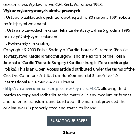
orzecznictwa. Wydawnictwo C.H. Beck, Warszawa 1998.
Wykaz wykorzystanych aktów prawnych
I. Ustawa o zakładach opieki zdrowotnej z dnia 30 sierpnia 1991 roku z
późniejszymi zmianami.
II. Ustawa o zawodach lekarza i lekarza dentysty z dnia 5 grudnia 1996
roku z późniejszymi zmianami.
III. Kodeks etyki lekarskiej.
Copyright: © 2009 Polish Society of Cardiothoracic Surgeons (Polskie
Towarzystwo KardioTorakochirurgów) and the editors of the Polish
Journal of Cardio-Thoracic Surgery (Kardiochirurgia i Torakochirurgia
Polska). This is an Open Access article distributed under the terms of the
Creative Commons Attribution-NonCommercial-ShareAlike 4.0
International (CC BY-NC-SA 4.0) License
(
http://creativecommons.org/licenses/by-nc-sa/4.0/
), allowing third
parties to copy and redistribute the material in any medium or format
and to remix, transform, and build upon the material, provided the
original work is properly cited and states its license.
SUBMIT YOUR PAPER
Share