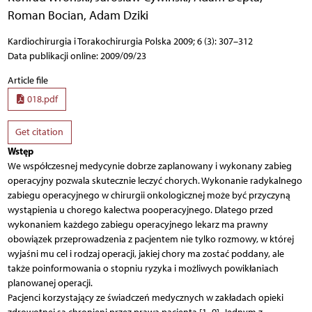
Roman Bocian
,
Adam Dziki
Kardiochirurgia i Torakochirurgia Polska 2009; 6 (3): 307–312
Data publikacji online: 2009/09/23
Article file
018.pdf
Get citation
Wstęp
We współczesnej medycynie dobrze zaplanowany i wykonany zabieg
operacyjny pozwala skutecznie leczyć chorych. Wykonanie radykalnego
zabiegu operacyjnego w chirurgii onkologicznej może być przyczyną
wystąpienia u chorego kalectwa pooperacyjnego. Dlatego przed
wykonaniem każdego zabiegu operacyjnego lekarz ma prawny
obowiązek przeprowadzenia z pacjentem nie tylko rozmowy, w której
wyjaśni mu cel i rodzaj operacji, jakiej chory ma zostać poddany, ale
także poinformowania o stopniu ryzyka i możliwych powikłaniach
planowanej operacji.
Pacjenci korzystający ze świadczeń medycznych w zakładach opieki