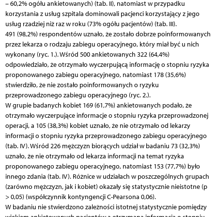
– 60,2% ogółu ankietowanych) (tab. II), natomiast w przypadku
korzystania z usług szpitala dominowali pacjenci korzystający z jego
usług rzadziej niż raz w roku (73% ogółu pacjentów) (tab. III).
491 (98,2%) respondentów uznało, że zostało dobrze poinformowanych
przez lekarza o rodzaju zabiegu operacyjnego, który miał być u nich
wykonany (ryc. 1.). Wśród 500 ankietowanych 322 (64,4%)
odpowiedziało, że otrzymało wyczerpującą informację o stopniu ryzyka
proponowanego zabiegu operacyjnego, natomiast 178 (35,6%)
stwierdziło, że nie zostało poinformowanych o ryzyku
przeprowadzonego zabiegu operacyjnego (ryc. 2.).
W grupie badanych kobiet 169 (61,7%) ankietowanych podało, że
otrzymało wyczerpujące informacje o stopniu ryzyka przeprowadzonej
operacji, a 105 (38,3%) kobiet uznało, że nie otrzymało od lekarzy
informacji o stopniu ryzyka przeprowadzonego zabiegu operacyjnego
(tab. IV). Wśród 226 mężczyzn biorących udział w badaniu 73 (32,3%)
uznało, że nie otrzymało od lekarza informacji na temat ryzyka
proponowanego zabiegu operacyjnego, natomiast 153 (77,7%) było
innego zdania (tab. IV). Różnice w udziałach w poszczególnych grupach
(zarówno mężczyzn, jak i kobiet) okazały się statystycznie nieistotne (p
> 0,05) (współczynnik kontyngencji C-Pearsona 0,06).
W badaniu nie stwierdzono zależności istotnej statystycznie pomiędzy