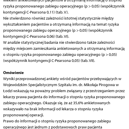
wiekiem ankietowanych pacjentów a otrzymaną informacją o stopniu
ryzyka proponowanego zabiegu operacyjnego (p > 0,05) (współczynnik
kontyngencji C-Pearsona 0,11) (tab. V).
Nie stwierdzono również zależności istotnej statystycznie między
wykształceniem pacjentów a otrzymaną informacją na temat ryzyka
proponowanego zabiegu operacyjnego (p > 0,05) (współczynnik
kontyngencji C-Pearsona 0,06) (tab. VI).
W analizie statystycznej badania nie stwierdzono także zależności
między miejscem zamieszkania ankietowanych a otrzymaną informacją
o stopniu ryzyka proponowanego zabiegu operacyjnego (p > 0,05)
(współczynnik kontyngencji C-Pearsona 0,05) (tab. VII).
Omówienie
Wyniki przeprowadzonej ankiety wśród pacjentów przebywających w
Wojewódzkim Specjalistycznym Szpitalu im. dr. Mikołaja Pirogowa w
Łodzi wskazują na poważny problem związany z przestrzeganiem przez
lekarzy prawa pacjenta do informacji o stopniu ryzyka proponowanego
zabiegu operacyjnego. Okazuje się, że aż 35,6% ankietowanych
wskazywało na brak informacji od lekarza o stopniu ryzyka
proponowanej operacji.
Prawo do informacji o stopniu ryzyka proponowanego zabiegu
operacyjnego jest jednym z podstawowych praw pacjenta