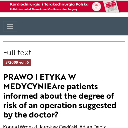
Full text
3/2009 vol. 6
PRAWO I ETYKA W
MEDYCYNIEAre patients
informed about the degree of
risk of an operation suggested
by the doctor?
Konrad Wroński
,
Jarosław Cywiński
,
Adam Depta
,