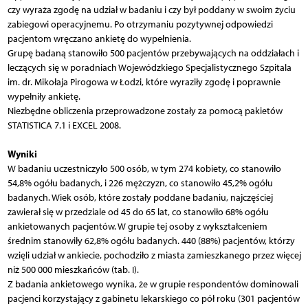
czy wyraża zgodę na udział w badaniu i czy był poddany w swoim życiu
zabiegowi operacyjnemu. Po otrzymaniu pozytywnej odpowiedzi
pacjentom wręczano ankietę do wypełnienia.
Grupę badaną stanowiło 500 pacjentów przebywających na oddziałach i
leczących się w poradniach Wojewódzkiego Specjalistycznego Szpitala
im. dr. Mikołaja Pirogowa w Łodzi, które wyraziły zgodę i poprawnie
wypełniły ankietę.
Niezbędne obliczenia przeprowadzone zostały za pomocą pakietów
STATISTICA 7.1 i EXCEL 2008.
Wyniki
W badaniu uczestniczyło 500 osób, w tym 274 kobiety, co stanowiło
54,8% ogółu badanych, i 226 mężczyzn, co stanowiło 45,2% ogółu
badanych. Wiek osób, które zostały poddane badaniu, najczęściej
zawierał się w przedziale od 45 do 65 lat, co stanowiło 68% ogółu
ankietowanych pacjentów. W grupie tej osoby z wykształceniem
średnim stanowiły 62,8% ogółu badanych. 440 (88%) pacjentów, którzy
wzięli udział w ankiecie, pochodziło z miasta zamieszkanego przez więcej
niż 500 000 mieszkańców (tab. I).
Z badania ankietowego wynika, że w grupie respondentów dominowali
pacjenci korzystający z gabinetu lekarskiego co pół roku (301 pacjentów