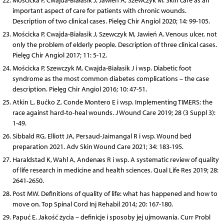
Mościcka P, Cwajda-Białasik J, Jawień A, Szewczyk M. Skin care as an
important aspect of care for patients with chronic wounds.
Description of two clinical cases. Pielęg Chir Angiol 2020; 14: 99-105.
Mościcka P, Cwajda-Białasik J, Szewczyk M, Jawień A. Venous ulcer, not
only the problem of elderly people. Description of three clinical cases.
Pielęg Chir Angiol 2017; 11: 5-12.
Mościcka P, Szewczyk M, Cwajda-Białasik J i wsp. Diabetic foot
syndrome as the most common diabetes complications – the case
description. Pielęg Chir Angiol 2016; 10: 47-51.
Atkin L, Bućko Z, Conde Montero E i wsp. Implementing TIMERS: the
race against hard-to-heal wounds. J Wound Care 2019; 28 (3 Suppl 3):
1-49.
Sibbald RG, Elliott JA, Persaud-Jaimangal R i wsp. Wound bed
preparation 2021. Adv Skin Wound Care 2021; 34: 183-195.
Haraldstad K, Wahl A, Andenæs R i wsp. A systematic review of quality
of life research in medicine and health sciences. Qual Life Res 2019; 28:
2641-2650.
Post MW. Definitions of quality of life: what has happened and how to
move on. Top Spinal Cord Inj Rehabil 2014; 20: 167-180.
Papuć E. Jakość życia – definicje i sposoby jej ujmowania. Curr Probl