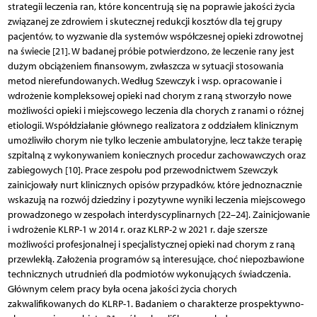
strategii leczenia ran, które koncentrują się na poprawie jakości życia
związanej ze zdrowiem i skutecznej redukcji kosztów dla tej grupy
pacjentów, to wyzwanie dla systemów współczesnej opieki zdrowotnej
na świecie [21]. W badanej próbie potwierdzono, że leczenie rany jest
dużym obciążeniem finansowym, zwłaszcza w sytuacji stosowania
metod nierefundowanych. Według Szewczyk i wsp. opracowanie i
wdrożenie kompleksowej opieki nad chorym z raną stworzyło nowe
możliwości opieki i miejscowego leczenia dla chorych z ranami o różnej
etiologii. Współdziałanie głównego realizatora z oddziałem klinicznym
umożliwiło chorym nie tylko leczenie ambulatoryjne, lecz także terapię
szpitalną z wykonywaniem koniecznych procedur zachowawczych oraz
zabiegowych [10]. Prace zespołu pod przewodnictwem Szewczyk
zainicjowały nurt klinicznych opisów przypadków, które jednoznacznie
wskazują na rozwój dziedziny i pozytywne wyniki leczenia miejscowego
prowadzonego w zespołach interdyscyplinarnych [22–24]. Zainicjowanie
i wdrożenie KLRP-1 w 2014 r. oraz KLRP-2 w 2021 r. daje szersze
możliwości profesjonalnej i specjalistycznej opieki nad chorym z raną
przewlekłą. Założenia programów są interesujące, choć niepozbawione
technicznych utrudnień dla podmiotów wykonujących świadczenia.
Głównym celem pracy była ocena jakości życia chorych
zakwalifikowanych do KLRP-1. Badaniem o charakterze prospektywno-