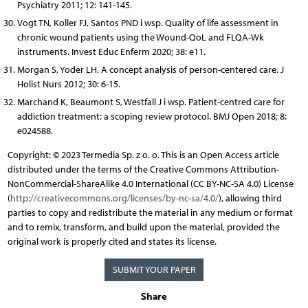
Psychiatry 2011; 12: 141-145.
Vogt TN, Koller FJ, Santos PND i wsp. Quality of life assessment in
chronic wound patients using the Wound-QoL and FLQA-Wk
instruments. Invest Educ Enferm 2020; 38: e11.
Morgan S, Yoder LH. A concept analysis of person-centered care. J
Holist Nurs 2012; 30: 6-15.
Marchand K, Beaumont S, Westfall J i wsp. Patient-centred care for
addiction treatment: a scoping review protocol. BMJ Open 2018; 8:
e024588.
Copyright: © 2023 Termedia Sp. z o. o. This is an Open Access article
distributed under the terms of the Creative Commons Attribution-
NonCommercial-ShareAlike 4.0 International (CC BY-NC-SA 4.0) License
(
http://creativecommons.org/licenses/by-nc-sa/4.0/
), allowing third
parties to copy and redistribute the material in any medium or format
and to remix, transform, and build upon the material, provided the
original work is properly cited and states its license.
SUBMIT YOUR PAPER
Share