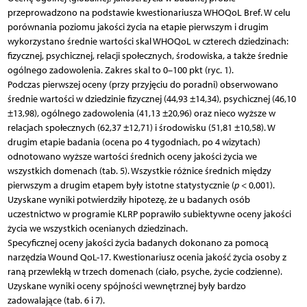
przeprowadzono na podstawie kwestionariusza WHOQoL Bref. W celu
porównania poziomu jakości życia na etapie pierwszym i drugim
wykorzystano średnie wartości skal WHOQoL w czterech dziedzinach:
fizycznej, psychicznej, relacji społecznych, środowiska, a także średnie
ogólnego zadowolenia. Zakres skal to 0–100 pkt (ryc. 1).
Podczas pierwszej oceny (przy przyjęciu do poradni) obserwowano
średnie wartości w dziedzinie fizycznej (44,93 ±14,34), psychicznej (46,10
±13,98), ogólnego zadowolenia (41,13 ±20,96) oraz nieco wyższe w
relacjach społecznych (62,37 ±12,71) i środowisku (51,81 ±10,58). W
drugim etapie badania (ocena po 4 tygodniach, po 4 wizytach)
odnotowano wyższe wartości średnich oceny jakości życia we
wszystkich domenach (tab. 5). Wszystkie różnice średnich między
pierwszym a drugim etapem były istotne statystycznie (
p
< 0,001).
Uzyskane wyniki potwierdziły hipotezę, że u badanych osób
uczestnictwo w programie KLRP poprawiło subiektywne oceny jakości
życia we wszystkich ocenianych dziedzinach.
Specyficznej oceny jakości życia badanych dokonano za pomocą
narzędzia Wound QoL-17. Kwestionariusz ocenia jakość życia osoby z
raną przewlekłą w trzech domenach (ciało, psyche, życie codzienne).
Uzyskane wyniki oceny spójności wewnętrznej były bardzo
zadowalające (tab. 6 i 7).