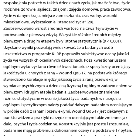
zaspokojenia potrzeb w takich dziedzinach życia, jak małżeństwo, życie
rodzinne, zdrowie, sąsiedzi, znajomi, zajęcia domowe, praca zawodowa,
życie w danym kraju, miejsce zamieszkania, czas wolny, warunki
mieszkaniowe, wykształcenie i standard życia” [29].
Zaobserwowano wzrost średnich wartości na czwartej wizycie w
porównaniu z pierwszą wizytą. Wszystkie różnice średnich między
pierwszym a drugim etapem były istotne statystycznie (
p
< 0,001).
Uzyskane wyniki pozwalają wnioskować, że u badanych osób
uczestnictwo w programie KLRP poprawiło subiektywne oceny jakości
życia we wszystkich ocenianych dziedzinach. Poza kwestionariuszem
ogólnym wykorzystano również kwestionariusz specyficzny oceniający
jakość życia u chorych z raną – Wound QoL-17, na podstawie którego
stwierdzono korelacje między jakością życia z raną przewlekłą w
wymiarze psychicznym a dziedziną fizyczną i ogólnym zadowoleniem w
pierwszym i drugim etapie badania. Zaobserwowane znamienne
różnice statystyczne w ocenie jakości życia badanych w narzędziu
ogólnym i specyficznym należy poddać dalszym badaniom oceniającym
w próbie osób z ranami przewlekłymi. Wound QoL-17 jest ciekawym z
punktu widzenia praktyki narzędziem oceniającym takie zmienne, jak
ciało, psyche i życie codzienne. Konstrukcyjnie jest proste i zrozumiałe,
badani nie mają problemu z dokonaniem oceny na podstawie 17 pytań.