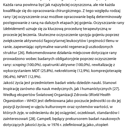
Każda rana powinna być jak najszybciej oczyszczona, ale nie każda
kwalifikuje się do opracowania chirurgicznego. Z tego względu rodzaj
rany i jej oczyszczenie oraz możliwe opracowanie będą determinowały
postępowanie z raną na dalszych etapach jej gojenia. Oczyszczanie rany
(
debridement
) uznaje się za kluczową procedurę terapeutyczną w
procesie jej leczenia. Skuteczne oczyszczenie sprzyja gojeniu poprzez
zwiększenie aktywności fagocytarnej leukocytów i prężności tlenu w
ranie, zapewniając optymalne warunki regeneracji uszkodzonych
struktur [26]. Rekomendowane działania miejscowe dotyczące rany
prowadzono wobec badanych obligatoryjnie poprzez oczyszczenie
rany:
scraping
(100,0%), opatrunki aktywne (100,0%), rewitalizację z
wykorzystaniem MDT (25,8%), nekrektomię (12,9%), kompresjoterapię
(90,4%), NPWT (12,9%).
Jakość życia jest przedmiotem badań wielu dziedzin nauki. Stanowi
inspirację zarówno dla nauk medycznych, jak i humanistycznych [27].
Według ekspertów Światowej Organizacji Zdrowia (
World Health
Organization
– WHO) jest definiowana jako poczucie jednostki co do jej
pozycji życiowej w ujęciu kulturowym oraz systemów wartości, w
których żyje, w odniesieniu do jej osiągnieć, oczekiwań, standardów i
zainteresowań [28]. Campell, będący prekursorem badań naukowych
dotyczących jakości życia, w 1976 r. zdefiniował ją jako „stopień