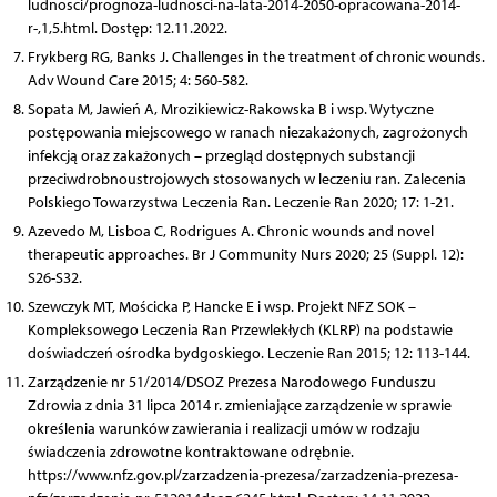
ludnosci/prognoza-ludnosci-na-lata-2014-2050-opracowana-2014-
r-,1,5.html. Dostęp: 12.11.2022.
Frykberg RG, Banks J. Challenges in the treatment of chronic wounds.
Adv Wound Care 2015; 4: 560-582.
Sopata M, Jawień A, Mrozikiewicz-Rakowska B i wsp. Wytyczne
postępowania miejscowego w ranach niezakażonych, zagrożonych
infekcją oraz zakażonych – przegląd dostępnych substancji
przeciwdrobnoustrojowych stosowanych w leczeniu ran. Zalecenia
Polskiego Towarzystwa Leczenia Ran. Leczenie Ran 2020; 17: 1-21.
Azevedo M, Lisboa C, Rodrigues A. Chronic wounds and novel
therapeutic approaches. Br J Community Nurs 2020; 25 (Suppl. 12):
S26-S32.
Szewczyk MT, Mościcka P, Hancke E i wsp. Projekt NFZ SOK –
Kompleksowego Leczenia Ran Przewlekłych (KLRP) na podstawie
doświadczeń ośrodka bydgoskiego. Leczenie Ran 2015; 12: 113-144.
Zarządzenie nr 51/2014/DSOZ Prezesa Narodowego Funduszu
Zdrowia z dnia 31 lipca 2014 r. zmieniające zarządzenie w sprawie
określenia warunków zawierania i realizacji umów w rodzaju
świadczenia zdrowotne kontraktowane odrębnie.
https://www.nfz.gov.pl/zarzadzenia-prezesa/zarzadzenia-prezesa-