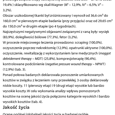
19,4% ) sklasyfikowano wg skali Wagner (III° – 12,9%, IV° – 6,5%, V° –
3,2%).
Obszar uszkodzonej tkanki był zróżnicowany i wynosił od 36,6 cm² do
160,0 cm² w pierwszym etapie badania (przy przyjęciu) oraz od 29,65 cm²
do 150,0 cm² w drugim etapie (po 4 tygodniach).
Najczęstszymi negatywnymi objawami związanymi z raną były: wysięk
(83,9%), dolegliwości bólowe (77,3%), fetor (3,2%).
W procesie miejscowego leczenia prowadzono: scraping (100,0%),
oczyszczenie poprzez nekrektomię (12,9%), opatrunki aktywne (100,0%),
oczyszczenie, rewitalizację z wykorzystaniem larw medycznych (
maggot
debridement therapy
– MDT) (25,8%), kompresjoterapię (90,4%),
kontrolowane podciśnienie (
negative pressure wound therapy
– NPWT)
(12,9%) (tab. 3).
Ponad połowa badanych deklarowała ponoszenie umiarkowanych
kosztów w związku z leczeniem rany przewlekłej, 3 osoby deklarowały
niskie koszty, 11 (pierwszy etap) i 9 (drugi etap) wysokie lub bardzo
wysokie koszty. W celu wykonania analizy wpływu ponoszonych
kosztów na ocenę jakości życia połączono kategorie wysokich i bardzo
wysokich kosztów (tab. 4).
Jakość życia
Ocenę ogólnej (globalnej) jakości życia w badanej próbie