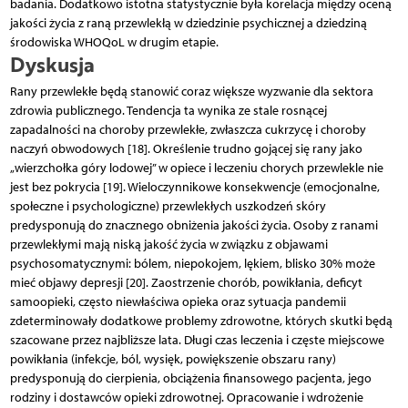
badania. Dodatkowo istotna statystycznie była korelacja między oceną
jakości życia z raną przewlekłą w dziedzinie psychicznej a dziedziną
środowiska WHOQoL w drugim etapie.
Dyskusja
Rany przewlekłe będą stanowić coraz większe wyzwanie dla sektora
zdrowia publicznego. Tendencja ta wynika ze stale rosnącej
zapadalności na choroby przewlekłe, zwłaszcza cukrzycę i choroby
naczyń obwodowych [18]. Określenie trudno gojącej się rany jako
„wierzchołka góry lodowej” w opiece i leczeniu chorych przewlekle nie
jest bez pokrycia [19]. Wieloczynnikowe konsekwencje (emocjonalne,
społeczne i psychologiczne) przewlekłych uszkodzeń skóry
predysponują do znacznego obniżenia jakości życia. Osoby z ranami
przewlekłymi mają niską jakość życia w związku z objawami
psychosomatycznymi: bólem, niepokojem, lękiem, blisko 30% może
mieć objawy depresji [20]. Zaostrzenie chorób, powikłania, deficyt
samoopieki, często niewłaściwa opieka oraz sytuacja pandemii
zdeterminowały dodatkowe problemy zdrowotne, których skutki będą
szacowane przez najbliższe lata. Długi czas leczenia i częste miejscowe
powikłania (infekcje, ból, wysięk, powiększenie obszaru rany)
predysponują do cierpienia, obciążenia finansowego pacjenta, jego
rodziny i dostawców opieki zdrowotnej. Opracowanie i wdrożenie