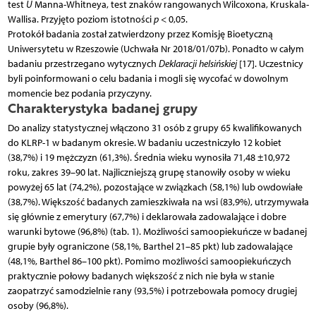
test
U
Manna-Whitneya, test znaków rangowanych Wilcoxona, Kruskala-
Wallisa. Przyjęto poziom istotności
p
< 0,05.
Protokół badania został zatwierdzony przez Komisję Bioetyczną
Uniwersytetu w Rzeszowie (Uchwała Nr 2018/01/07b). Ponadto w całym
badaniu przestrzegano wytycznych
Deklaracji helsińskiej
[17]. Uczestnicy
byli poinformowani o celu badania i mogli się wycofać w dowolnym
momencie bez podania przyczyny.
Charakterystyka badanej grupy
Do analizy statystycznej włączono 31 osób z grupy 65 kwalifikowanych
do KLRP-1 w badanym okresie. W badaniu uczestniczyło 12 kobiet
(38,7%) i 19 mężczyzn (61,3%). Średnia wieku wynosiła 71,48 ±10,972
roku, zakres 39–90 lat. Najliczniejszą grupę stanowiły osoby w wieku
powyżej 65 lat (74,2%), pozostające w związkach (58,1%) lub owdowiałe
(38,7%). Większość badanych zamieszkiwała na wsi (83,9%), utrzymywała
się głównie z emerytury (67,7%) i deklarowała zadowalające i dobre
warunki bytowe (96,8%) (tab. 1). Możliwości samoopiekuńcze w badanej
grupie były ograniczone (58,1%, Barthel 21–85 pkt) lub zadowalające
(48,1%, Barthel 86–100 pkt). Pomimo możliwości samoopiekuńczych
praktycznie połowy badanych większość z nich nie była w stanie
zaopatrzyć samodzielnie rany (93,5%) i potrzebowała pomocy drugiej
osoby (96,8%).