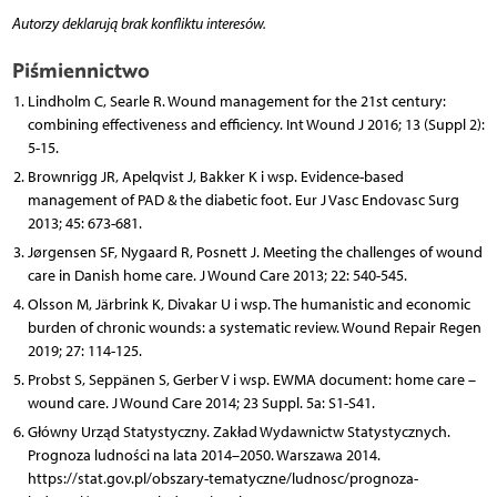
Autorzy deklarują brak konfliktu interesów.
Piśmiennictwo
Lindholm C, Searle R. Wound management for the 21st century:
combining effectiveness and efficiency. Int Wound J 2016; 13 (Suppl 2):
5-15.
Brownrigg JR, Apelqvist J, Bakker K i wsp. Evidence-based
management of PAD & the diabetic foot. Eur J Vasc Endovasc Surg
2013; 45: 673-681.
Jørgensen SF, Nygaard R, Posnett J. Meeting the challenges of wound
care in Danish home care. J Wound Care 2013; 22: 540-545.
Olsson M, Järbrink K, Divakar U i wsp. The humanistic and economic
burden of chronic wounds: a systematic review. Wound Repair Regen
2019; 27: 114-125.
Probst S, Seppänen S, Gerber V i wsp. EWMA document: home care –
wound care. J Wound Care 2014; 23 Suppl. 5a: S1-S41.
Główny Urząd Statystyczny. Zakład Wydawnictw Statystycznych.
Prognoza ludności na lata 2014–2050. Warszawa 2014.
https://stat.gov.pl/obszary-tematyczne/ludnosc/prognoza-