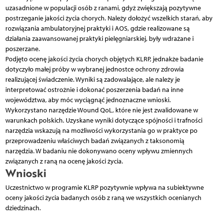
uzasadnione w populacji osób z ranami, gdyż zwiększają pozytywne
postrzeganie jakości życia chorych. Należy dołożyć wszelkich starań, aby
rozwiązania ambulatoryjnej praktyki i AOS, gdzie realizowane są
działania zaawansowanej praktyki pielęgniarskiej, były wdrażane i
poszerzane.
Podjęto ocenę jakości życia chorych objętych KLRP, jednakże badanie
dotyczyło małej próby w wybranej jednostce ochrony zdrowia
realizującej świadczenie. Wyniki są zadowalające, ale należy je
interpretować ostrożnie i dokonać poszerzenia badań na inne
województwa, aby móc wyciągnąć jednoznaczne wnioski.
Wykorzystano narzędzie Wound QoL, które nie jest zwalidowane w
warunkach polskich. Uzyskane wyniki dotyczące spójności i trafności
narzędzia wskazują na możliwości wykorzystania go w praktyce po
przeprowadzeniu właściwych badań związanych z taksonomią
narzędzia. W badaniu nie dokonywano oceny wpływu zmiennych
związanych z raną na ocenę jakości życia.
Wnioski
Uczestnictwo w programie KLRP pozytywnie wpływa na subiektywne
oceny jakości życia badanych osób z raną we wszystkich ocenianych
dziedzinach.