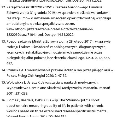
nfz/zarzadzenie-nr-512014dsoz,6245.html. Dostęp: 14.11.2022.
Zarządzenie nr 182/2019/DSOZ Prezesa Narodowego Funduszu
Zdrowia z dnia 31 grudnia 2019 r. w sprawie określania warunków i
realizacji umów o udzielanie świadczeń opieki zdrowotnej w rodzaju
ambulatoryjna opieka specjalistyczna ze zm.
www.nfz.gov.pl/zarzadzenia-prezesa-nfz/zarzadzenia-nr-
1822019dsoz,7104.html. Dostęp: 14.11.2022.
Rozporządzenie Ministra Zdrowia z dnia 28 lutego 2017 r. w sprawie
rodzaju i zakresu świadczeń zapobiegawczych, diagnostycznych,
leczniczych i rehabilitacyjnych udzielanych samodzielnie przez
pielęgniarkę albo położną bez zlecenia lekarskiego. Dz.U. 2017, poz.
497.
Szumska A. Uwarunkowania prawne leczenia ran przez pielęgniarki w
Polsce. Pielęg Chir Angiol 2020; 2: 47-52.
Wołowicka L, Jaracz K. Jakość życia w naukach medycznych.
Wydawnictwo Uczelniane Akademii Medycznej w Poznaniu, Poznań
2001; 231-238.
Blome C, Baade K, Debus ES i wsp. The “Wound-QoL”: a short
questionnaire measuring quality of life in patients with chronic
wounds based on three established disease-specific instruments.
Wound Repair Regen 2014; 22: 504-514.