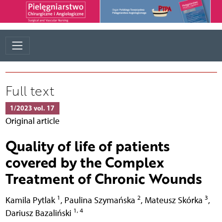
Full text
1/2023 vol. 17
Original article
Quality of life of patients
covered by the Complex
Treatment of Chronic Wounds
1
2
3
Kamila Pytlak
,
Paulina Szymańska
,
Mateusz Skórka
,
1, 4
Dariusz Bazaliński