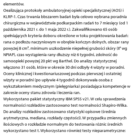
elementów.
Oealizująca protokoły ambulatoryjnej opieki specjalistycznej (AOS) i
KLRP-1. Czas trwania bbszarem badań była celowo wybrana poradnia
chirurgiczna w województwie podkarpackim radań to 7 miesięcy (od 1
października 2021 r. do 1 maja 2022 r.). Zakwalifikowano 65 osób
spełniających kryteria doboru określone w toku projektowania badań:
rana o podłożu naczyniowym w obrębie kończyn dolnych, obszar rany
powyżej 8 cm², minimum uszkodzenie niepełnej grubości skóry (II° wg
NPIAP), czas wystąpienia rany dłuższy niż 6 tygodni, zdolność do
samoopieki powyżej 20 pkt wg Barthel. Do analizy statystycznej
włączono 31 osób, które w okresie 30 dni odbyły 4 wizyty w poradni.
Oceny klinicznej i kwestionariuszowej podczas pierwszej i ostatniej
wizyty w poradni (po upływie 4 tygodni) dokonywała osoba z
wykształceniem medycznym (pielęgniarka) posiadająca kompetencje w
zakresie oceny stanu zdrowia i leczenia ran.
Wykorzystano pakiet statystyczny IBM SPSS v21. W celu sprawdzenia
normalności rozkładów zastosowano test normalności Shapiro-Wilka.
Do analizy rozkładów zastosowano statystyki opisowe (średnia
arytmetyczna, mediana, rozkłady częstości). W przypadku zmiennych
ilościowych o rozkładzie normalnym do testowania różnic średnich
wykorzystano test t. Wykorzystano również testy nieparametryczne: