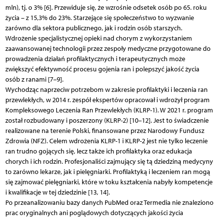
mln), tj. o 3% [6]. Przewiduje się, że wzrośnie odsetek osób po 65. roku
życia – z 15,3% do 23%. Starzejące się społeczeństwo to wyzwanie
zarówno dla sektora publicznego, jak i rodzin osób starszych.
Wdrożenie specjalistycznej opieki nad chorym z wykorzystaniem
zaawansowanej technologii przez zespoły medyczne przygotowane do
prowadzenia działań profilaktycznych i terapeutycznych może
zwiększyć efektywność procesu gojenia ran i polepszyć jakość życia
osób z ranami [7–9].
Wychodząc naprzeciw potrzebom w zakresie profilaktyki i leczenia ran
przewlekłych, w 2014 r. zespół ekspertów opracował i wdrożył program
Kompleksowego Leczenia Ran Przewlekłych (KLRP-1). W 2021 r. program
został rozbudowany i poszerzony (KLRP-2) [10–12]. Jest to świadczenie
realizowane na terenie Polski, finansowane przez Narodowy Fundusz
Zdrowia (NFZ). Celem wdrożenia KLRP-1 i KLRP-2 jest nie tylko leczenie
ran trudno gojących się, lecz także ich profilaktyka oraz edukacja
chorych i ich rodzin. Profesjonaliści zajmujący się tą dziedziną medycyny
to zarówno lekarze, jak i pielęgniarki. Profilaktyką i leczeniem ran mogą
się zajmować pielęgniarki, które w toku kształcenia nabyły kompetencje
i kwalifikacje w tej dziedzinie [13, 14].
Po przeanalizowaniu bazy danych PubMed oraz Termedia nie znaleziono
prac oryginalnych ani poglądowych dotyczących jakości życia