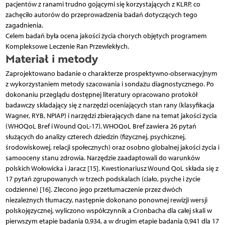
pacjentów z ranami trudno gojącymi się korzystających z KLRP, co
zachęciło autorów do przeprowadzenia badań dotyczących tego
zagadnienia.
Celem badań była ocena jakości życia chorych objętych programem
Kompleksowe Leczenie Ran Przewlekłych.
Materiał i metody
Zaprojektowano badanie o charakterze prospektywno-obserwacyjnym
z wykorzystaniem metody szacowania i sondażu diagnostycznego. Po
dokonaniu przeglądu dostępnej literatury opracowano protokół
badawczy składający się z narzędzi oceniających stan rany (klasyfikacja
Wagner, RYB, NPIAP) i narzędzi zbierających dane na temat jakości życia
(WHOQoL Bref i Wound QoL-17). WHOQoL Bref zawiera 26 pytań
służących do analizy czterech dziedzin (fizycznej, psychicznej,
środowiskowej, relacji społecznych) oraz osobno globalnej jakości życia i
samooceny stanu zdrowia. Narzędzie zaadaptowali do warunków
polskich Wołowicka i Jaracz [15]. Kwestionariusz Wound QoL składa się z
17 pytań zgrupowanych w trzech podskalach (ciało, psyche i życie
codzienne) [16]. Zlecono jego przetłumaczenie przez dwóch
niezależnych tłumaczy, następnie dokonano ponownej rewizji wersji
polskojęzycznej, wyliczono współczynnik a Cronbacha dla całej skali w
pierwszym etapie badania 0,934, a w drugim etapie badania 0,941 dla 17