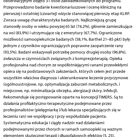
obserwacyjnym objęto 31 osób zakwalifikowanych do programu.
Przeprowadzono badanie kwestionariuszowe i ocenę kliniczną na
pierwszej i ostatniej (czwartej) wizycie stanowiącej pierwszy etap KLRP.
Zwraca uwagę charakterystyka badanych. Najliczniejszą grupę
stanowiły osoby w wieku powyżej 65 lat (74,2%), głównie zamieszkujące
na wsi (83,9%) i utrzymujące się z emerytury (67,7%). Ograniczone
możliwości samoopiekuńcze badanych (58,1%, Barthel 21–85 pkt) były
jednym z czynników ograniczających poprawne zaopatrzenie rany
(93,5%). Badani wskazywali potrzebę pomocy drugiej osoby (96,8%),
zwłaszcza w czynnościach związanych z kompresjoterapią. Opieka
profesjonalna nad chorym ze współistniejącymi ranami przewlekłymi
opiera się na podstawowych założeniach, których celem jest przede
wszystkim właściwa diagnoza i ukierunkowane leczenie przyczynowe
(ogólnoustrojowe, np. optymalizacja zaburzeń metabolicznych, i
miejscowe, np. minimalizacja obrzęku, alergizacji skóry, infekcji).
Rekomenduje się postępowanie oparte na koncepcji TIMERS. Są to
działania profilaktyczno-terapeutyczne podejmowane przez
profesjonalistów (pielęgniarkę i/lub lekarza specjalizujących się w
leczeniu ran) we współpracy i przy współudziale pacjenta.
Systematyczna edukacja i ciągły nadzór nad działaniami
podejmowanymi przez chorych w ramach samoopieki są ważnym
elementem skutecznej terapii i długofalowych efektów [5, 25].