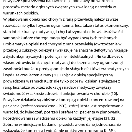
Powyższe spostrzeżenia badawcze dają podstawy do wdrożenia
procesów metodologicznych związanych z walidacją narzędzia w
warunkach polskich.
W planowaniu opieki nad chorym z raną przewlekłą należy zawsze
rozważać nie tylko fizyczne ograniczenia, lecz także status ekonomiczny,
stan intelektualny, motywację i chęci utrzymania zdrowia. Możliwości
samoopiekuńcze chorego mogą być wypadkową tych zmiennych.
Problematyka opieki nad chorymi z raną przewlekłą (owrzodzenie w
przebiegu cukrzycy, odleżyna) wskazuje na znaczne deficyty wynikające
z dysfunkcji fizycznych i potencjalnie intelektualnych. Niska dbałość o
własne zdrowie, brak chęci i motywacji do leczenia przy ograniczonej
zasobności budżetu predysponuje do słabych efektów terapeutycznych
i wydłuża czas leczenia rany [30]. Objęcie opieką specjalistyczną
prowadzoną w ramach KLRP nie tylko poprawi działania związane z
raną, lecz także poprzez edukację i nadzór medyczny zwiększy
świadomość w zakresie zdrowia i funkcjonowania w chorobie [10].
Powyższe działania są zbieżne z koncepcją opieki skoncentrowanej na
pacjencie (
patient centered care
– PCC), której istotą jest respektowanie
wartości, doświadczeń, potrzeb i preferencji pacjenta w planowaniu,
koordynowaniu i świadczeniu opieki na każdym jej etapie [31, 32].
Zebrane w niniejszym badaniu i przedstawione dane jednoznacznie
wskazują, że koncepcja i wdrażanie praktyczne programu KLRP są