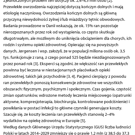
Zjednoczonych problem ten dotyczy ok. 2,4–4,5 mln osób [2].
Przewlekłe owrzodzenia najczęściej dotyczą kończyn dolnych i mają
etiologię naczyniową. Owrzodzenia kończyn dolnych są główną
przyczyną niewydolności żylnej i/lub miażdżycy tętnic obwodowych.
Badania prowadzone w Danii wskazują, że ok. 15% ran pozostaje
nierozpoznanych przez rok od wystąpienia, co często skutkuje
długotrwałym, ale możliwym do uniknięcia obciążeniem dla chorych, ich
rodzin i systemu opieki zdrowotnej. Opierając się na powyższych
danych, Jørgensen i wsp. założyli, że w populacji miliona osób ok. 3,5
tys. funkcjonuje z raną, z czego ponad 525 będzie niezdiagnozowanych
przez ponad rok [3]. Eksperci są zgodni, że większość ran przewlekłych
powinna być leczona w niestacjonarnych placówkach opieki
zdrowotnej, takich jak przychodnie [3, 4]. Pacjenci cierpiący z powodu
ran przewlekłych ponoszą konsekwencje zdrowotne we wszystkich
obszarach: fizycznym, psychicznym i społecznym. Czas gojenia, częstość
zmian opatrunków, wdrożone metody leczenia miejscowego (opatrunki
aktywne, kompresjoterapia, biochirurgia, kontrolowane podciśnienie) i
powikłania w postaci infekcji to główne czynniki generujące koszty.
Szacuje się, że koszty leczenia ran przewlekłych stanowią 2–4%
wydatków na opiekę zdrowotną w Europie [5].
Według danych Głównego Urzędu Statystycznego (GUS) liczba ludności
Polski w latach 2014–2029 zmniejszy się o prawie 1,2 mln (z 38,5 do 37,3