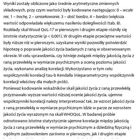
Wyniki zostały obliczone jako średnie arytmetyczne zmiennych
składowych, przy czym wartości były kodowane następująco: 0 –
wcale
nie
, 1 –
trochę
, 2 –
umiarkowanie
, 3 –
dość bardzo
, 4 –
bardzo
(większa
wartość odpowiadała większemu nasileniu dolegliwości) (tab. 8).
Rozkłady skal Woud QoL-17 w pierwszym i drugim etapie różniły się
istotnie statystycznie (
p
< 0,001). W drugim etapie przeciętne wartości
były niższe niż w pierwszym, uzyskane wyniki pozwoliły potwierdzić
hipotezę o poprawie jakości życia badanych z raną w obserwowanym
okresie. W celu sprawdzenia, czy istnieje związek między jakością życia z
raną przewlekłą w wymiarze psychicznym a oceną poziomu jakości
życia, wykonano analizę korelacji. Wykorzystano w tym celu
współczynniki korelacji tau-b Kendalla (nieparametryczny współczynnik
korelacji właściwy dla małych prób).
Ponieważ kodowanie wskaźników skali jakości życia z raną przewlekłą
przyznawało wyższe wartości niższej ocenie jakości życia, ujemne
współczynniki korelacji należy interpretować tak, że wzrost jakości życia
z raną przewlekłą w wymiarze psychicznym idzie w parze ze wzrostem
jakości życia wyrażonym na skali WHOQoL. W badanej próbie
odnotowano istotne statystycznie ujemne korelacje między jakością
życia z raną przewlekłą w wymiarze psychicznym a dziedziną fizyczną i
ogólnym zadowoleniem zarówno w pierwszym, jak i drugim etapie