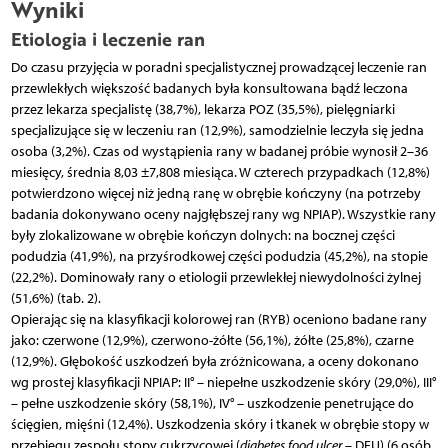
Wyniki
Etiologia i leczenie ran
Do czasu przyjęcia w poradni specjalistycznej prowadzącej leczenie ran
przewlekłych większość badanych była konsultowana bądź leczona
przez lekarza specjalistę (38,7%), lekarza POZ (35,5%), pielęgniarki
specjalizujące się w leczeniu ran (12,9%), samodzielnie leczyła się jedna
osoba (3,2%). Czas od wystąpienia rany w badanej próbie wynosił 2–36
miesięcy, średnia 8,03 ±7,808 miesiąca. W czterech przypadkach (12,8%)
potwierdzono więcej niż jedną ranę w obrębie kończyny (na potrzeby
badania dokonywano oceny najgłębszej rany wg NPIAP). Wszystkie rany
były zlokalizowane w obrębie kończyn dolnych: na bocznej części
podudzia (41,9%), na przyśrodkowej części podudzia (45,2%), na stopie
(22,2%). Dominowały rany o etiologii przewlekłej niewydolności żylnej
(51,6%) (tab. 2).
Opierając się na klasyfikacji kolorowej ran (RYB) oceniono badane rany
jako: czerwone (12,9%), czerwono-żółte (56,1%), żółte (25,8%), czarne
(12,9%). Głębokość uszkodzeń była zróżnicowana, a oceny dokonano
wg prostej klasyfikacji NPIAP: II° – niepełne uszkodzenie skóry (29,0%), III°
– pełne uszkodzenie skóry (58,1%), IV° – uszkodzenie penetrujące do
ścięgien, mięśni (12,4%). Uszkodzenia skóry i tkanek w obrębie stopy w
przebiegu zespołu stopy cukrzycowej (
diabetes food ulcer
– DFU) (6 osób,