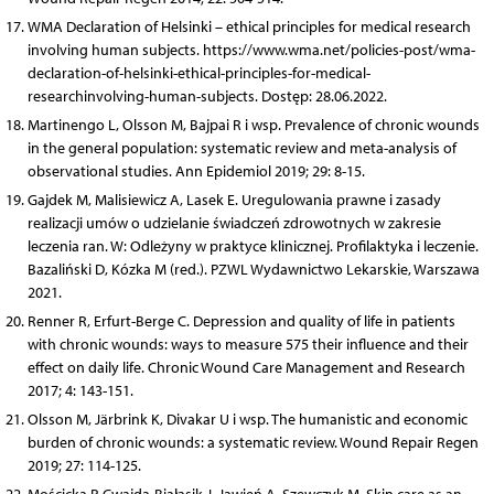
WMA Declaration of Helsinki – ethical principles for medical research
involving human subjects. https://www.wma.net/policies-post/wma-
declaration-of-helsinki-ethical-principles-for-medical-
researchinvolving-human-subjects. Dostęp: 28.06.2022.
Martinengo L, Olsson M, Bajpai R i wsp. Prevalence of chronic wounds
in the general population: systematic review and meta-analysis of
observational studies. Ann Epidemiol 2019; 29: 8-15.
Gajdek M, Malisiewicz A, Lasek E. Uregulowania prawne i zasady
realizacji umów o udzielanie świadczeń zdrowotnych w zakresie
leczenia ran. W: Odleżyny w praktyce klinicznej. Profilaktyka i leczenie.
Bazaliński D, Kózka M (red.). PZWL Wydawnictwo Lekarskie, Warszawa
2021.
Renner R, Erfurt-Berge C. Depression and quality of life in patients
with chronic wounds: ways to measure 575 their influence and their
effect on daily life. Chronic Wound Care Management and Research
2017; 4: 143-151.
Olsson M, Järbrink K, Divakar U i wsp. The humanistic and economic
burden of chronic wounds: a systematic review. Wound Repair Regen
2019; 27: 114-125.