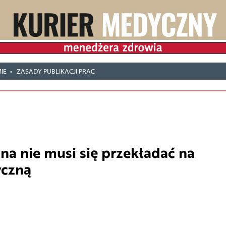
IE
ZASADY PUBLIKACJI PRAC
a nie musi się przekładać na
yczną