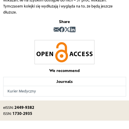
wskazań, ile na szybkim dostępie do nich – 57 proc. wskazań.
Tymczasem kolejki się wydłużają i wygląda na to, że będą jeszcze
dłuższe.
Share
We recommend
Journals
Kurier Medyczny
2449-9382
eISSN:
1730-2935
ISSN: