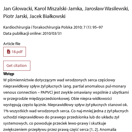
Jan Głowacki
,
Karol Miszalski-Jamka
,
Jarosław Wasilewski
,
Piotr Jarski
,
Jacek Białkowski
Kardiochirurgia i Torakochirurgia Polska 2010; 7 (1): 95–97
Data publikacji online: 2010/03/31
Article file
18.pdf
Get citation
Wstęp
W piśmiennictwie dotyczącym wad wrodzonych serca częściowy
nieprawidłowy spływ żył płucnych (ang. partial anomalous pul-monary
venous connection – PAPVC) jest zwykle omawiany wspólnie z ubytkami
w przegrodzie międzyprzedsionkowej. Obie niepra-widłowości
występują często łącznie. Nieprawidłowy spływ żył płucnych stanowi ok.
1% wszystkich wad wrodzonych serca. Co naj-mniej jedna z żył płucnych
uchodzi nieprawidłowo do prawego przedsionka lub do układu żył
systemowych, co powoduje przeciek lewo-prawy i skutkuje
zwiększeniem przepływu przez prawą część serca [1, 2]. Anomalia