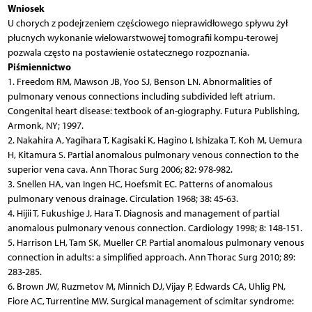
Wniosek
U chorych z podejrzeniem częściowego nieprawidłowego spływu żył
płucnych wykonanie wielowarstwowej tomografii kompu-terowej
pozwala często na postawienie ostatecznego rozpoznania.
Piśmiennictwo
1. Freedom RM, Mawson JB, Yoo SJ, Benson LN. Abnormalities of
pulmonary venous connections including subdivided left atrium.
Congenital heart disease: textbook of an-giography. Futura Publishing,
Armonk, NY; 1997.
2. Nakahira A, Yagihara T, Kagisaki K, Hagino I, Ishizaka T, Koh M, Uemura
H, Kitamura S. Partial anomalous pulmonary venous connection to the
superior vena cava. Ann Thorac Surg 2006; 82: 978-982.
3. Snellen HA, van Ingen HC, Hoefsmit EC. Patterns of anomalous
pulmonary venous drainage. Circulation 1968; 38: 45-63.
4. Hijii T, Fukushige J, Hara T. Diagnosis and management of partial
anomalous pulmonary venous connection. Cardiology 1998; 8: 148-151.
5. Harrison LH, Tam SK, Mueller CP. Partial anomalous pulmonary venous
connection in adults: a simplified approach. Ann Thorac Surg 2010; 89:
283-285.
6. Brown JW, Ruzmetov M, Minnich DJ, Vijay P, Edwards CA, Uhlig PN,
Fiore AC, Turrentine MW. Surgical management of scimitar syndrome: