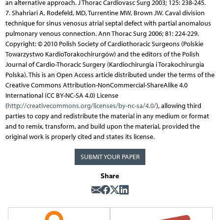
an alternative approach. J Thorac Cardiovasc Surg 2003; 125: 238-245.
7. Shahriari A, Rodefeld, MD, Turrentine MW, Brown JW. Caval division
technique for sinus venosus atrial septal defect with partial anomalous
pulmonary venous connection. Ann Thorac Surg 2006; 81: 224-229.
Copyright: © 2010 Polish Society of Cardiothoracic Surgeons (Polskie
Towarzystwo KardioTorakochirurgów) and the editors of the Polish
Journal of Cardio-Thoracic Surgery (Kardiochirurgia i Torakochirurgia
Polska). This is an Open Access article distributed under the terms of the
Creative Commons Attribution-NonCommercial-ShareAlike 4.0
International (CC BY-NC-SA 4.0) License
(
http://creativecommons.org/licenses/by-nc-sa/4.0/
), allowing third
parties to copy and redistribute the material in any medium or format
and to remix, transform, and build upon the material, provided the
original work is properly cited and states its license.
SUBMIT YOUR PAPER
Share