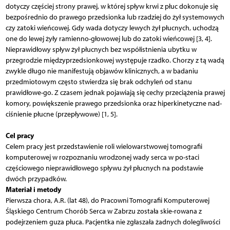
dotyczy częściej strony prawej, w której spływ krwi z płuc dokonuje się
bezpośrednio do prawego przedsionka lub rzadziej do żył systemowych
czy zatoki wieńcowej. Gdy wada dotyczy lewych żył płucnych, uchodzą
one do lewej żyły ramienno-głowowej lub do zatoki wieńcowej [3, 4].
Nieprawidłowy spływ żył płucnych bez współistnienia ubytku w
przegrodzie międzyprzedsionkowej występuje rzadko. Chorzy z tą wadą
zwykle długo nie manifestują objawów klinicznych, a w badaniu
przedmiotowym często stwierdza się brak odchyleń od stanu
prawidłowe-go. Z czasem jednak pojawiają się cechy przeciążenia prawej
komory, powiększenie prawego przedsionka oraz hiperkinetyczne nad-
ciśnienie płucne (przepływowe) [1, 5].
Cel pracy
Celem pracy jest przedstawienie roli wielowarstwowej tomografii
komputerowej w rozpoznaniu wrodzonej wady serca w po-staci
częściowego nieprawidłowego spływu żył płucnych na podstawie
dwóch przypadków.
Materiał i metody
Pierwsza chora, A.R. (lat 48), do Pracowni Tomografii Komputerowej
Śląskiego Centrum Chorób Serca w Zabrzu została skie-rowana z
podejrzeniem guza płuca. Pacjentka nie zgłaszała żadnych dolegliwości