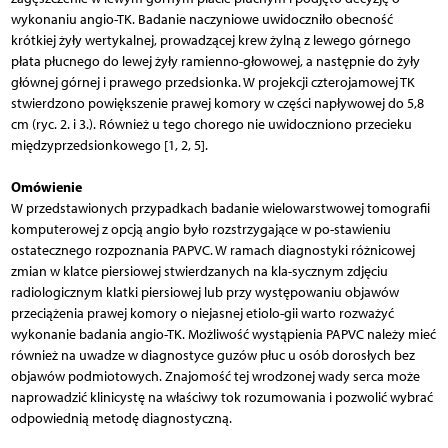
wykonaniu angio-TK. Badanie naczyniowe uwidoczniło obecność
krótkiej żyły wertykalnej, prowadzącej krew żylną z lewego górnego
płata płucnego do lewej żyły ramienno-głowowej, a następnie do żyły
głównej górnej i prawego przedsionka. W projekcji czterojamowej TK
stwierdzono powiększenie prawej komory w części napływowej do 5,8
cm (ryc. 2. i 3.). Również u tego chorego nie uwidoczniono przecieku
międzyprzedsionkowego [1, 2, 5].
Omówienie
W przedstawionych przypadkach badanie wielowarstwowej tomografii
komputerowej z opcją angio było rozstrzygające w po-stawieniu
ostatecznego rozpoznania PAPVC. W ramach diagnostyki różnicowej
zmian w klatce piersiowej stwierdzanych na kla-sycznym zdjęciu
radiologicznym klatki piersiowej lub przy występowaniu objawów
przeciążenia prawej komory o niejasnej etiolo-gii warto rozważyć
wykonanie badania angio-TK. Możliwość wystąpienia PAPVC należy mieć
również na uwadze w diagnostyce guzów płuc u osób dorosłych bez
objawów podmiotowych. Znajomość tej wrodzonej wady serca może
naprowadzić klinicystę na właściwy tok rozumowania i pozwolić wybrać
odpowiednią metodę diagnostyczną.