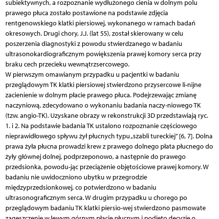
subiektywnych, a rozpoznanie wydłużonego cienia w dolnym polu
prawego płuca zostało postawione na podstawie zdjęcia
rentgenowskiego klatki piersiowej, wykonanego w ramach badań
okresowych. Drugi chory, J.J. (lat 55), został skierowany w celu
poszerzenia diagnostyki z powodu stwierdzanego w badaniu
ultrasonokardiograficznym powiększenia prawej komory serca przy
braku cech przecieku wewnątrzsercowego.
W pierwszym omawianym przypadku u pacjentki w badaniu
przeglądowym TK klatki piersiowej stwierdzono przysercowe li-nijne
zacienienie w dolnym płacie prawego płuca. Podejrzewając zmianę
naczyniową, zdecydowano o wykonaniu badania naczy-niowego TK
(tzw. angio-TK). Uzyskane obrazy w rekonstrukcji 3D przedstawiają ryc.
1. i 2. Na podstawie badania TK ustalono rozpoznanie częściowego
nieprawidłowego spływu żył płucnych typu „szabli tureckiej” [6, 7]. Dolna
prawa żyła płucna prowadzi krew z prawego dolnego płata płucnego do
żyły głównej dolnej, podprzeponowo, a następnie do prawego
przedsionka, powodu-jąc przeciążenie objętościowe prawej komory. W
badaniu nie uwidoczniono ubytku w przegrodzie
międzyprzedsionkowej, co potwierdzono w badaniu
ultrasonograficznym serca. W drugim przypadku u chorego po
przeglądowym badaniu TK klatki piersio-wej stwierdzono pasmowate
zagęszczenie w lewym górnym płacie płucnym i podjęto decyzję o