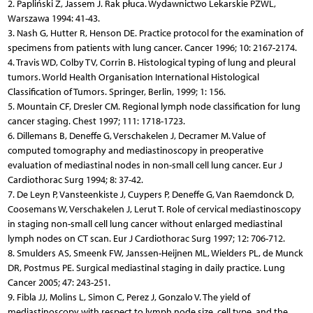
2. Papliński Z, Jassem J. Rak płuca. Wydawnictwo Lekarskie PZWL,
Warszawa 1994: 41-43.
3. Nash G, Hutter R, Henson DE. Practice protocol for the examination of
specimens from patients with lung cancer. Cancer 1996; 10: 2167-2174.
4. Travis WD, Colby TV, Corrin B. Histological typing of lung and pleural
tumors. World Health Organisation International Histological
Classification of Tumors. Springer, Berlin, 1999; 1: 156.
5. Mountain CF, Dresler CM. Regional lymph node classification for lung
cancer staging. Chest 1997; 111: 1718-1723.
6. Dillemans B, Deneffe G, Verschakelen J, Decramer M. Value of
computed tomography and mediastinoscopy in preoperative
evaluation of mediastinal nodes in non-small cell lung cancer. Eur J
Cardiothorac Surg 1994; 8: 37-42.
7. De Leyn P, Vansteenkiste J, Cuypers P, Deneffe G, Van Raemdonck D,
Coosemans W, Verschakelen J, Lerut T. Role of cervical mediastinoscopy
in staging non-small cell lung cancer without enlarged mediastinal
lymph nodes on CT scan. Eur J Cardiothorac Surg 1997; 12: 706-712.
8. Smulders AS, Smeenk FW, Janssen-Heijnen ML, Wielders PL, de Munck
DR, Postmus PE. Surgical mediastinal staging in daily practice. Lung
Cancer 2005; 47: 243-251.
9. Fibla JJ, Molins L, Simon C, Perez J, Gonzalo V. The yield of
mediastinoscopy with respect to lymph node size, cell type, and the