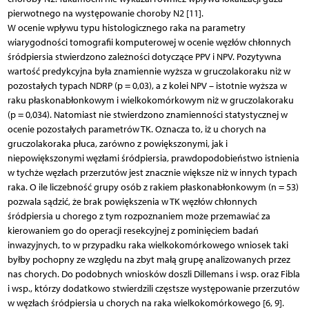
pierwotnego na występowanie choroby N2 [11].
W ocenie wpływu typu histologicznego raka na parametry
wiarygodności tomografii komputerowej w ocenie węzłów chłonnych
śródpiersia stwierdzono zależności dotyczące PPV i NPV. Pozytywna
wartość predykcyjna była znamiennie wyższa w gruczolakoraku niż w
pozostałych typach NDRP (p = 0,03), a z kolei NPV – istotnie wyższa w
raku płaskonabłonkowym i wielkokomórkowym niż w gruczolakoraku
(p = 0,034). Natomiast nie stwierdzono znamienności statystycznej w
ocenie pozostałych parametrów TK. Oznacza to, iż u chorych na
gruczolakoraka płuca, zarówno z powiększonymi, jak i
niepowiększonymi węzłami śródpiersia, prawdopodobieństwo istnienia
w tychże węzłach przerzutów jest znacznie większe niż w innych typach
raka. O ile liczebność grupy osób z rakiem płaskonabłonkowym (n = 53)
pozwala sądzić, że brak powiększenia w TK węzłów chłonnych
śródpiersia u chorego z tym rozpoznaniem może przemawiać za
kierowaniem go do operacji resekcyjnej z pominięciem badań
inwazyjnych, to w przypadku raka wielkokomórkowego wniosek taki
byłby pochopny ze względu na zbyt małą grupę analizowanych przez
nas chorych. Do podobnych wniosków doszli Dillemans i wsp. oraz Fibla
i wsp., którzy dodatkowo stwierdzili częstsze występowanie przerzutów
w węzłach śródpiersia u chorych na raka wielkokomórkowego [6, 9].