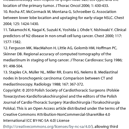
location of the primary tumor. J Thorac Oncol 2006; 1: 430-433.
10. Rocha AT, McCormack M, Montana G, Schroeiber G. Association
between lower lobe location and upstaging for early-stage NSLC. Chest
2004; 125: 1424-1430.
11. Takamochi K, Nagai K, Suzuki K, Yoshida J, Ohde Y, Nishiwaki Y. Clinical
predictors of N2 disease in non-small cell lung cancer. Chest 2000; 117:
1577-1582.
12. Ferguson MK, MacMahon H, Little AG, Golomb HM, Hoffman PC,
Skinner DB. Regional accuracy of computed tomography of the
mediastinum in staging of lung cancer. J Thorac Cardiovasc Surg 1986;
91: 498-504.
13. Staples CA, Müller NL, Miller RR, Evans KG, Nelems B. Mediastinal
nodes in bronchogenic carcinoma: Comparison between CT and
mediastinoscopy. Radiology 1988; 167: 367-372.
Copyright: © 2010 Polish Society of Cardiothoracic Surgeons (Polskie
Towarzystwo KardioTorakochirurgów) and the editors of the Polish
Journal of Cardio-Thoracic Surgery (Kardiochirurgia i Torakochirurgia
Polska). This is an Open Access article distributed under the terms of the
Creative Commons Attribution-NonCommercial-ShareAlike 4.0
International (CC BY-NC-SA 4.0) License
(
http://creativecommons.org/licenses/by-nc-sa/4.0/
), allowing third