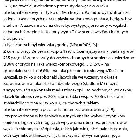
37%, najrzadziej stwierdzono przerzuty do węzłów w raku
płaskonabłonkowym – tylko u 26% chorych. Ponadto wykazali oni, że
jedynie u 4% chorych na raka płaskonabłonkowego płuca, będących w
stadium IA zaawansowania choroby, występują przerzuty w węzłach
chłonnych śródpiersia. Ujemny wynik TK w ocenie węzłów chłonnych
śródpiersia
u tych chorych był więc wiarygodny (NPV = 94%) [6].
Z kolei w pracy De Leyna i wsp. z 1997 r., oceniającej wyniki badań grupy
235 pacjentów, przerzuty do węzłów chłonnych śródpiersia stwierdzono
u 36% chorych na raka wielkokomórkowego, u 21,5% – na
gruczolakoraka i u 16,8% – na raka płaskonabłonkowego. Także oni
uważali, że tylko u osób znajdujących się we wczesnym okresie
zaawansowania raka płaskonabłonkowego (stadium IA) można
zrezygnować z wykonania mediastinoskopii. Do podobnych wniosków
doszli Smulders i wsp. w 2005 r. oraz Fibla i wsp. w 2006 r. Ci ostatni
stwierdzili chorobę N2 tylko u 3,3% chorych z rakiem
płaskonabłonkowym płuca w I stadium zaawansowania [7–9].
Przeprowadzona w badaniach własnych analiza wpływu czynników
epidemiologicznych mogących wpływać na obecność przerzutów w
węzłach chłonnych śródpiersia, takich jak: wiek, płeć, palenie tytoniu,
oraz czynników klinicznych, jak: maksymalny wymiar guza i jego