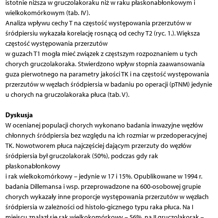
istotnie niższa w gruczolakoraku niż w raku płaskonabłonkowym i
wielkokomórkowym (tab. IV).
Analiza wpływu cechy T na częstość występowania przerzutów w
śródpiersiu wykazała korelację rosnącą od cechy T2 (ryc. 1.). Większa
częstość występowania przerzutów
w guzach T1 mogła mieć związek z częstszym rozpoznaniem u tych
chorych gruczolakoraka. Stwierdzono wpływ stopnia zaawansowania
guza pierwotnego na parametry jakości TK i na częstość występowania
przerzutów w węzłach śródpiersia w badaniu po operacji (pTNM) jedynie
u chorych na gruczolakoraka płuca (tab. V).
Dyskusja
W ocenianej populacji chorych wykonano badania inwazyjne węzłów
chłonnych śródpiersia bez względu na ich rozmiar w przedoperacyjnej
TK. Nowotworem płuca najczęściej dającym przerzuty do węzłów
śródpiersia był gruczolakorak (50%), podczas gdy rak
płaskonabłonkowy
i rak wielkokomórkowy – jedynie w 17 i 15%. Opublikowane w 1994 r.
badania Dillemansa i wsp. przeprowadzone na 600-osobowej grupie
chorych wykazały inne proporcje występowania przerzutów w węzłach
śródpiersia w zależności od histolo-gicznego typu raka płuca. Na I
miejscu znalazł się rak wielkokomórkowy – 56%, na II gruczolakorak –