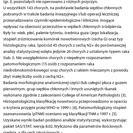
(gr. I), pozostałych nie operowano z różnych przyczyn.
U wszystkich 143 chorych, na podstawie badania węzłów chłonnych
pobranych w trakcie badania inwazyjnego i/lub operacji leczniczej,
przeanalizowano czynniki epidemiologiczne i kliniczne, mogące
wpływać na obecność przerzutów w węzłach chłonnych śródpiersia.
Były to: wiek, płeć, palenie tytoniu, średnica guza i jego lokalizacja,
stopień zróżnicowania komórek nowotworowych (cecha G) oraz typ
histologiczny raka. Spośród 45 chorych z cechą N2+ do porównawczej
analizy statystycznej wzięto jedynie 26 chorych z ustalonym typem raka
(tab. I). Nie uwzględniono chorych z niepełnym rozpoznaniem
patomorfologicznym (15 osób z rozpoznaniem raka
niedrobnokomórkowego) oraz chorych z rakiem mieszanym z powodu
zbyt małej liczby osób z cechą N2+.
Badania morfologiczne anatomicznej części (lub całego) płuca z guzem
pierwotnym, grup węzłów chłonnych i innych usuniętych tkanek
wykonano zgodnie z zaleceniami College of American Pathologists [3].
Histopatologiczną klasyfikację nowotworu przeprowadzono w oparciu
o kryteria przyjęte przez WHO w 1999 r. [4]. Patomorfologiczny stopień
zaawansowania (pTNM) oceniano wg klasyfikacji TNM z 1997 r. [5].
Uzyskane wyniki badań poddano analizie statystycznej, wykorzystując
pakiet SAS/STAT, wersja 8.02. Wyliczono dla parametrów ilościowych
średnią, a dla cech jakościowych –