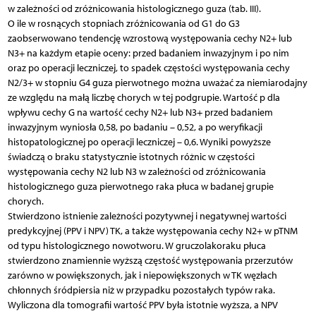
w zależności od zróżnicowania histologicznego guza (tab. III).
O ile w rosnących stopniach zróżnicowania od G1 do G3
zaobserwowano tendencję wzrostową występowania cechy N2+ lub
N3+ na każdym etapie oceny: przed badaniem inwazyjnym i po nim
oraz po operacji leczniczej, to spadek częstości występowania cechy
N2/3+ w stopniu G4 guza pierwotnego można uważać za niemiarodajny
ze względu na małą liczbę chorych w tej podgrupie. Wartość p dla
wpływu cechy G na wartość cechy N2+ lub N3+ przed badaniem
inwazyjnym wyniosła 0,58, po badaniu – 0,52, a po weryfikacji
histopatologicznej po operacji leczniczej – 0,6. Wyniki powyższe
świadczą o braku statystycznie istotnych różnic w częstości
występowania cechy N2 lub N3 w zależności od zróżnicowania
histologicznego guza pierwotnego raka płuca w badanej grupie
chorych.
Stwierdzono istnienie zależności pozytywnej i negatywnej wartości
predykcyjnej (PPV i NPV) TK, a także występowania cechy N2+ w pTNM
od typu histologicznego nowotworu. W gruczolakoraku płuca
stwierdzono znamiennie wyższą częstość występowania przerzutów
zarówno w powiększonych, jak i niepowiększonych w TK węzłach
chłonnych śródpiersia niż w przypadku pozostałych typów raka.
Wyliczona dla tomografii wartość PPV była istotnie wyższa, a NPV