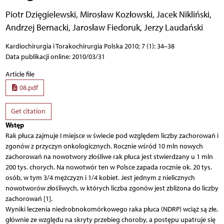
Piotr Dzięgielewski
,
Mirosław Kozłowski
,
Jacek Nikliński
,
Andrzej Bernacki
,
Jarosław Fiedoruk
,
Jerzy Laudański
Kardiochirurgia i Torakochirurgia Polska 2010; 7 (1): 34–38
Data publikacji online: 2010/03/31
Article file
08.pdf
Get citation
Wstęp
Rak płuca zajmuje I miejsce w świecie pod względem liczby zachorowań i
zgonów z przyczyn onkologicznych. Rocznie wśród 10 mln nowych
zachorowań na nowotwory złośliwe rak płuca jest stwierdzany u 1 mln
200 tys. chorych. Na nowotwór ten w Polsce zapada rocznie ok. 20 tys.
osób, w tym 3/4 mężczyzn i 1/4 kobiet. Jest jednym z nielicznych
nowotworów złośliwych, w których liczba zgonów jest zbliżona do liczby
zachorowań [1].
Wyniki leczenia niedrobnokomórkowego raka płuca (NDRP) wciąż są złe,
głównie ze względu na skryty przebieg choroby, a postępu upatruje się