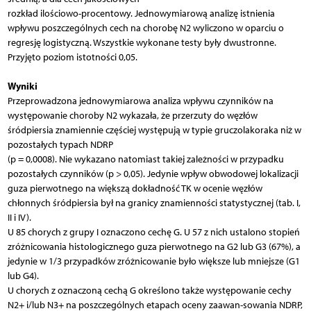
rozkład ilościowo-procentowy. Jednowymiarową analizę istnienia
wpływu poszczególnych cech na chorobę N2 wyliczono w oparciu o
regresję logistyczną. Wszystkie wykonane testy były dwustronne.
Przyjęto poziom istotności 0,05.
Wyniki
Przeprowadzona jednowymiarowa analiza wpływu czynników na
występowanie choroby N2 wykazała, że przerzuty do węzłów
śródpiersia znamiennie częściej występują w typie gruczolakoraka niż w
pozostałych typach NDRP
(p = 0,0008). Nie wykazano natomiast takiej zależności w przypadku
pozostałych czynników (p > 0,05). Jedynie wpływ obwodowej lokalizacji
guza pierwotnego na większą dokładność TK w ocenie węzłów
chłonnych śródpiersia był na granicy znamienności statystycznej (tab. I,
II i IV).
U 85 chorych z grupy I oznaczono cechę G. U 57 z nich ustalono stopień
zróżnicowania histologicznego guza pierwotnego na G2 lub G3 (67%), a
jedynie w 1/3 przypadków zróżnicowanie było większe lub mniejsze (G1
lub G4).
U chorych z oznaczoną cechą G określono także występowanie cechy
N2+ i/lub N3+ na poszczególnych etapach oceny zaawan-sowania NDRP,