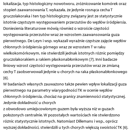
lokalizacja, typ histologiczny nowotworu, zróżnicowanie komórek oraz
stopień zaawansowania T, wykazała, że jedynie rosnąca cecha T
gruczolakoraka i ten typ histologiczny związany jest ze statystycznie
istotnie częstszym występowaniem przerzutów do węzłów śródpiersia.
Doniesienia literaturowe mówią również o wzroście częstości
występowania przerzutów wraz ze wzrostem zaawansowania guza
pierwotnego. De Leyn i wsp. wykazali wyraźnie częstsze zajęcie węzłów
chłonnych śródpiersia górnego wraz ze wzrostem T w raku
wielkokomórkowym, nie stwierdzili jednak istotnych różnic pomiędzy
gruczolakorakiem a rakiem płaskonabłonkowym [7]. Inni badacze
liniowy wzrost częstości występowania przerzutów wraz ze zmianą
cechy T zaobserwowali jedynie u chorych na raka płaskonabłonkowego
[6].
W badaniach własnych zauważono także pewien wpływ lokalizacji guza
pierwotnego na parametry wiarygodności TK w ocenie węzłów
chłonnych śródpiersia, chociaż na granicy znamienności statystycznej.
Jedynie dokładność u chorych
z obwodowo umiejscowionym guzem była wyższa niż w guzach
położonych centralnie. W pozostałych wartościach nie stwierdzono
różnic statystycznie istotnych. Natomiast Dillemans i wsp., oprócz
wyższej dokładności, stwierdzili u tych chorych większą swoistość TK [6].