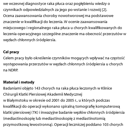
we wczesnej diagnostyce raka płuca oraz pogłębieniu wiedzy o
czynnikach odpowiedzialnych za jego po-wstanie i rozwój [2].
Ocena zaawansowania choroby nowotworowej ma podstawowe
znaczenie w kwalifikacji do leczenia. W ocenie zaawansowania
miejscowego i regionalnego raka płuca u chorych kwalifikowanych do
leczenia operacyjnego szczególne znaczenie ma obecność przerzutów w
węzłach chłonnych śródpiersia.
Cel pracy
Celem pracy było określenie czynników mogących wpływać na częstość
występowania przerzutów w węzłach chłonnych śródpiersia u chorych
na NDRP.
Materiał i metody
Badaniami objęto 143 chorych na raka płuca leczonych w Klinice
Chirurgii Klatki Piersiowej Akademii Medycznej
w Białymstoku w okresie od 2001 do 2005 r., u których podczas
kwalifikacji do operacji wykonano spiralną tomografię komputerową
klatki piersiowej (TK) i inwazyjne badanie węzłów chłonnych śródpiersia
(mediastinoskopię lub mediastinoskopię z mediastinotomią
przymostkową lewostronną). Operacji leczniczej poddano 103 chorych