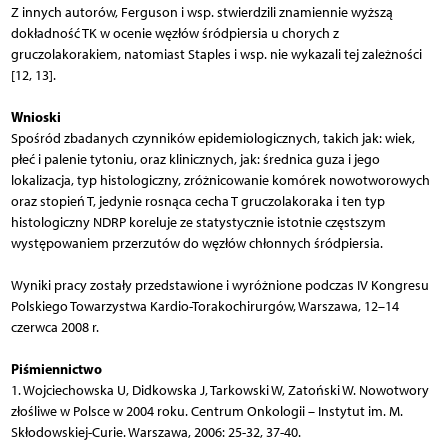
Z innych autorów, Ferguson i wsp. stwierdzili znamiennie wyższą
dokładność TK w ocenie węzłów śródpiersia u chorych z
gruczolakorakiem, natomiast Staples i wsp. nie wykazali tej zależności
[12, 13].
Wnioski
Spośród zbadanych czynników epidemiologicznych, takich jak: wiek,
płeć i palenie tytoniu, oraz klinicznych, jak: średnica guza i jego
lokalizacja, typ histologiczny, zróżnicowanie komórek nowotworowych
oraz stopień T, jedynie rosnąca cecha T gruczolakoraka i ten typ
histologiczny NDRP koreluje ze statystycznie istotnie częstszym
występowaniem przerzutów do węzłów chłonnych śródpiersia.
Wyniki pracy zostały przedstawione i wyróżnione podczas IV Kongresu
Polskiego Towarzystwa Kardio-Torakochirurgów, Warszawa, 12–14
czerwca 2008 r.
Piśmiennictwo
1. Wojciechowska U, Didkowska J, Tarkowski W, Zatoński W. Nowotwory
złośliwe w Polsce w 2004 roku. Centrum Onkologii – Instytut im. M.
Skłodowskiej-Curie. Warszawa, 2006: 25-32, 37-40.