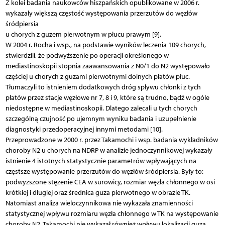
Z kolei badania naukowców hiszpańskich opublikowane w 2006 r.
wykazały większą częstość występowania przerzutów do węzłów
śródpiersia
u chorych z guzem pierwotnym w płucu prawym [9].
W 2004 r. Rocha i wsp., na podstawie wyników leczenia 109 chorych,
stwierdzili, że podwyższenie po operacji określonego w
mediastinoskopii stopnia zaawansowania z N0/1 do N2 występowało
częściej u chorych z guzami pierwotnymi dolnych płatów płuc.
Tłumaczyli to istnieniem dodatkowych dróg spływu chłonki z tych
płatów przez stacje węzłowe nr 7, 8 i 9, które są trudno, bądź w ogóle
niedostępne w mediastinoskopii. Dlatego zalecali u tych chorych
szczególną czujność po ujemnym wyniku badania i uzupełnienie
diagnostyki przedoperacyjnej innymi metodami [10].
Przeprowadzone w 2000 r. przez Takamochi i wsp. badania wykładników
choroby N2 u chorych na NDRP w analizie jednoczynnikowej wykazały
istnienie 4 istotnych statystycznie parametrów wpływających na
częstsze występowanie przerzutów do węzłów śródpiersia. Były to:
podwyższone stężenie CEA w surowicy, rozmiar węzła chłonnego w osi
krótkiej i długiej oraz średnica guza pierwotnego w obrazie TK.
Natomiast analiza wieloczynnikowa nie wykazała znamienności
statystycznej wpływu rozmiaru węzła chłonnego w TK na występowanie
choroby N2. Takamochi nie wykazał również wpływu lokalizacji guza