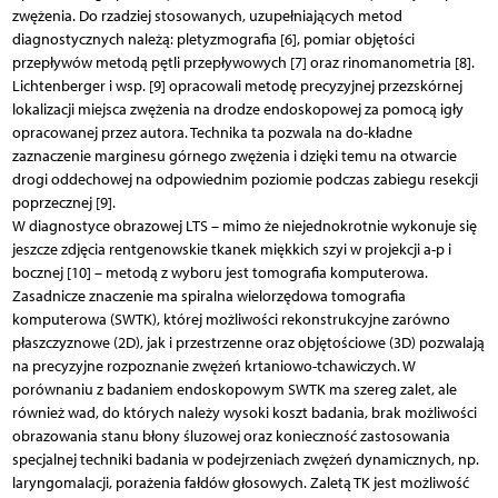
zwężenia. Do rzadziej stosowanych, uzupełniających metod
diagnostycznych należą: pletyzmografia [6], pomiar objętości
przepływów metodą pętli przepływowych [7] oraz rinomanometria [8].
Lichtenberger i wsp. [9] opracowali metodę precyzyjnej przezskórnej
lokalizacji miejsca zwężenia na drodze endoskopowej za pomocą igły
opracowanej przez autora. Technika ta pozwala na do-kładne
zaznaczenie marginesu górnego zwężenia i dzięki temu na otwarcie
drogi oddechowej na odpowiednim poziomie podczas zabiegu resekcji
poprzecznej [9].
W diagnostyce obrazowej LTS – mimo że niejednokrotnie wykonuje się
jeszcze zdjęcia rentgenowskie tkanek miękkich szyi w projekcji a-p i
bocznej [10] – metodą z wyboru jest tomografia komputerowa.
Zasadnicze znaczenie ma spiralna wielorzędowa tomografia
komputerowa (SWTK), której możliwości rekonstrukcyjne zarówno
płaszczyznowe (2D), jak i przestrzenne oraz objętościowe (3D) pozwalają
na precyzyjne rozpoznanie zwężeń krtaniowo-tchawiczych. W
porównaniu z badaniem endoskopowym SWTK ma szereg zalet, ale
również wad, do których należy wysoki koszt badania, brak możliwości
obrazowania stanu błony śluzowej oraz konieczność zastosowania
specjalnej techniki badania w podejrzeniach zwężeń dynamicznych, np.
laryngomalacji, porażenia fałdów głosowych. Zaletą TK jest możliwość