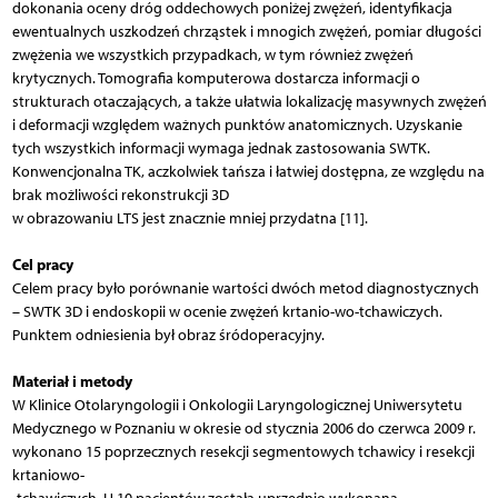
dokonania oceny dróg oddechowych poniżej zwężeń, identyfikacja
ewentualnych uszkodzeń chrząstek i mnogich zwężeń, pomiar długości
zwężenia we wszystkich przypadkach, w tym również zwężeń
krytycznych. Tomografia komputerowa dostarcza informacji o
strukturach otaczających, a także ułatwia lokalizację masywnych zwężeń
i deformacji względem ważnych punktów anatomicznych. Uzyskanie
tych wszystkich informacji wymaga jednak zastosowania SWTK.
Konwencjonalna TK, aczkolwiek tańsza i łatwiej dostępna, ze względu na
brak możliwości rekonstrukcji 3D
w obrazowaniu LTS jest znacznie mniej przydatna [11].
Cel pracy
Celem pracy było porównanie wartości dwóch metod diagnostycznych
– SWTK 3D i endoskopii w ocenie zwężeń krtanio-wo-tchawiczych.
Punktem odniesienia był obraz śródoperacyjny.
Materiał i metody
W Klinice Otolaryngologii i Onkologii Laryngologicznej Uniwersytetu
Medycznego w Poznaniu w okresie od stycznia 2006 do czerwca 2009 r.
wykonano 15 poprzecznych resekcji segmentowych tchawicy i resekcji
krtaniowo-