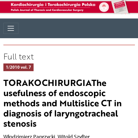
Full text
1/2010 vol. 7
TORAKOCHIRURGIAThe
usefulness of endoscopic
methods and Multislice CT in
diagnosis of laryngotracheal
stenosis
Włodzimierz Paprzycki
,
Witold Szyfter
,