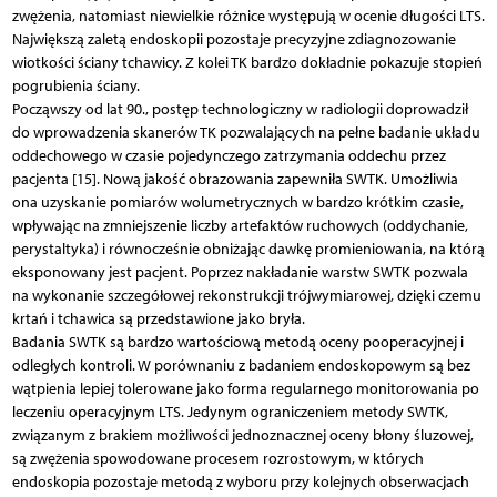
zwężenia, natomiast niewielkie różnice występują w ocenie długości LTS.
Największą zaletą endoskopii pozostaje precyzyjne zdiagnozowanie
wiotkości ściany tchawicy. Z kolei TK bardzo dokładnie pokazuje stopień
pogrubienia ściany.
Począwszy od lat 90., postęp technologiczny w radiologii doprowadził
do wprowadzenia skanerów TK pozwalających na pełne badanie układu
oddechowego w czasie pojedynczego zatrzymania oddechu przez
pacjenta [15]. Nową jakość obrazowania zapewniła SWTK. Umożliwia
ona uzyskanie pomiarów wolumetrycznych w bardzo krótkim czasie,
wpływając na zmniejszenie liczby artefaktów ruchowych (oddychanie,
perystaltyka) i równocześnie obniżając dawkę promieniowania, na którą
eksponowany jest pacjent. Poprzez nakładanie warstw SWTK pozwala
na wykonanie szczegółowej rekonstrukcji trójwymiarowej, dzięki czemu
krtań i tchawica są przedstawione jako bryła.
Badania SWTK są bardzo wartościową metodą oceny pooperacyjnej i
odległych kontroli. W porównaniu z badaniem endoskopowym są bez
wątpienia lepiej tolerowane jako forma regularnego monitorowania po
leczeniu operacyjnym LTS. Jedynym ograniczeniem metody SWTK,
związanym z brakiem możliwości jednoznacznej oceny błony śluzowej,
są zwężenia spowodowane procesem rozrostowym, w których
endoskopia pozostaje metodą z wyboru przy kolejnych obserwacjach