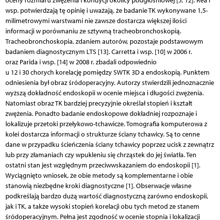
oceny rozmiaru zwężenia i kondycji okolicy podgłośniowej [5, 12]. Rea i
wsp. potwierdzają tę opinię i uważają, że badanie TK wykonywane 1,5-
milimetrowymi warstwami nie zawsze dostarcza większej ilości
informacji w porównaniu ze sztywną tracheobronchoskopią.
Tracheobronchoskopia, zdaniem autorów, pozostaje podstawowym
badaniem diagnostycznym LTS [13]. Carretta i wsp. [10] w 2006 r.
oraz Parida i wsp. [14] w 2008 r. zbadali odpowiednio
u 12 i 30 chorych korelację pomiędzy SWTK 3D a endoskopią. Punktem
odniesienia był obraz śródoperacyjny. Autorzy stwierdzili jednoznacznie
wyższą dokładność endoskopii w ocenie miejsca i długości zwężenia.
Natomiast obraz TK bardziej precyzyjnie określał stopień i kształt
zwężenia. Ponadto badanie endoskopowe dokładniej rozpoznaje i
lokalizuje przetoki przełykowo-tchawicze. Tomografia komputerowa z
kolei dostarcza informacji o strukturze ściany tchawicy. Są to cenne
dane w przypadku ścieńczenia ściany tchawicy poprzez ucisk z zewnątrz
lub przy złamaniach czy wpukleniu się chrząstek do jej światła. Ten
ostatni stan jest względnym przeciwwskazaniem do endoskopii [1].
Wyciągnięto wniosek, że obie metody są komplementarne i obie
stanowią niezbędne kroki diagnostyczne [1]. Obserwacje własne
podkreślają bardzo dużą wartość diagnostyczną zarówno endoskopii,
jak i TK, a także wysoki stopień korelacji obu tych metod ze stanem
śródoperacyjnym. Pełna jest zgodność w ocenie stopnia i lokalizacji