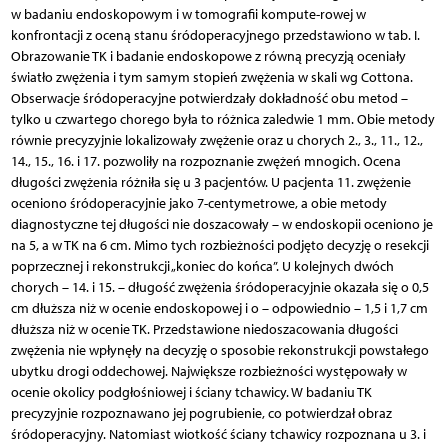
w badaniu endoskopowym i w tomografii kompute-rowej w
konfrontacji z oceną stanu śródoperacyjnego przedstawiono w tab. I.
Obrazowanie TK i badanie endoskopowe z równą precyzją oceniały
światło zwężenia i tym samym stopień zwężenia w skali wg Cottona.
Obserwacje śródoperacyjne potwierdzały dokładność obu metod –
tylko u czwartego chorego była to różnica zaledwie 1 mm. Obie metody
równie precyzyjnie lokalizowały zwężenie oraz u chorych 2., 3., 11., 12.,
14., 15., 16. i 17. pozwoliły na rozpoznanie zwężeń mnogich. Ocena
długości zwężenia różniła się u 3 pacjentów. U pacjenta 11. zwężenie
oceniono śródoperacyjnie jako 7-centymetrowe, a obie metody
diagnostyczne tej długości nie doszacowały – w endoskopii oceniono je
na 5, a w TK na 6 cm. Mimo tych rozbieżności podjęto decyzję o resekcji
poprzecznej i rekonstrukcji „koniec do końca”. U kolejnych dwóch
chorych – 14. i 15. – długość zwężenia śródoperacyjnie okazała się o 0,5
cm dłuższa niż w ocenie endoskopowej i o – odpowiednio – 1,5 i 1,7 cm
dłuższa niż w ocenie TK. Przedstawione niedoszacowania długości
zwężenia nie wpłynęły na decyzję o sposobie rekonstrukcji powstałego
ubytku drogi oddechowej. Największe rozbieżności występowały w
ocenie okolicy podgłośniowej i ściany tchawicy. W badaniu TK
precyzyjnie rozpoznawano jej pogrubienie, co potwierdzał obraz
śródoperacyjny. Natomiast wiotkość ściany tchawicy rozpoznana u 3. i