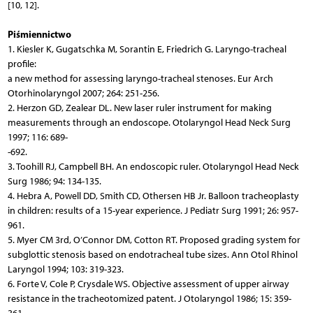
[10, 12].
Piśmiennictwo
1. Kiesler K, Gugatschka M, Sorantin E, Friedrich G. Laryngo-tracheal
profile:
a new method for assessing laryngo-tracheal stenoses. Eur Arch
Otorhinolaryngol 2007; 264: 251-256.
2. Herzon GD, Zealear DL. New laser ruler instrument for making
measurements through an endoscope. Otolaryngol Head Neck Surg
1997; 116: 689-
-692.
3. Toohill RJ, Campbell BH. An endoscopic ruler. Otolaryngol Head Neck
Surg 1986; 94: 134-135.
4. Hebra A, Powell DD, Smith CD, Othersen HB Jr. Balloon tracheoplasty
in children: results of a 15-year experience. J Pediatr Surg 1991; 26: 957-
961.
5. Myer CM 3rd, O’Connor DM, Cotton RT. Proposed grading system for
subglottic stenosis based on endotracheal tube sizes. Ann Otol Rhinol
Laryngol 1994; 103: 319-323.
6. Forte V, Cole P, Crysdale WS. Objective assessment of upper airway
resistance in the tracheotomized patent. J Otolaryngol 1986; 15: 359-