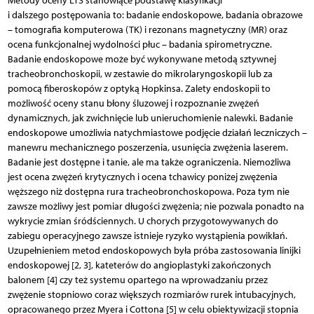
Metody oceny LTS stanowiące podstawę klasyfikacji
i dalszego postępowania to: badanie endoskopowe, badania obrazowe
– tomografia komputerowa (TK) i rezonans magnetyczny (MR) oraz
ocena funkcjonalnej wydolności płuc – badania spirometryczne.
Badanie endoskopowe może być wykonywane metodą sztywnej
tracheobronchoskopii, w zestawie do mikrolaryngoskopii lub za
pomocą fiberoskopów z optyką Hopkinsa. Zalety endoskopii to
możliwość oceny stanu błony śluzowej i rozpoznanie zwężeń
dynamicznych, jak zwichnięcie lub unieruchomienie nalewki. Badanie
endoskopowe umożliwia natychmiastowe podjęcie działań leczniczych –
manewru mechanicznego poszerzenia, usunięcia zwężenia laserem.
Badanie jest dostępne i tanie, ale ma także ograniczenia. Niemożliwa
jest ocena zwężeń krytycznych i ocena tchawicy poniżej zwężenia
węższego niż dostępna rura tracheobronchoskopowa. Poza tym nie
zawsze możliwy jest pomiar długości zwężenia; nie pozwala ponadto na
wykrycie zmian śródściennych. U chorych przygotowywanych do
zabiegu operacyjnego zawsze istnieje ryzyko wystąpienia powikłań.
Uzupełnieniem metod endoskopowych była próba zastosowania linijki
endoskopowej [2, 3], kateterów do angioplastyki zakończonych
balonem [4] czy też systemu opartego na wprowadzaniu przez
zwężenie stopniowo coraz większych rozmiarów rurek intubacyjnych,
opracowanego przez Myera i Cottona [5] w celu obiektywizacji stopnia