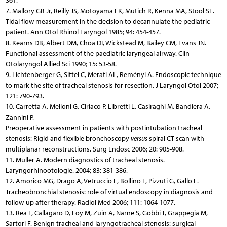
361.
7. Mallory GB Jr, Reilly JS, Motoyama EK, Mutich R, Kenna MA, Stool SE.
Tidal flow measurement in the decision to decannulate the pediatric
patient. Ann Otol Rhinol Laryngol 1985; 94: 454-457.
8. Kearns DB, Albert DM, Choa DI, Wickstead M, Bailey CM, Evans JN.
Functional assessment of the paediatric laryngeal airway. Clin
Otolaryngol Allied Sci 1990; 15: 53-58.
9. Lichtenberger G, Sittel C, Merati AL, Reményi A. Endoscopic technique
to mark the site of tracheal stenosis for resection. J Laryngol Otol 2007;
121: 790-793.
10. Carretta A, Melloni G, Ciriaco P, Libretti L, Casiraghi M, Bandiera A,
Zannini P.
Preoperative assessment in patients with postintubation tracheal
stenosis: Rigid and flexible bronchoscopy
versus
spiral CT scan with
multiplanar reconstructions. Surg Endosc 2006; 20: 905-908.
11. Müller A. Modern diagnostics of tracheal stenosis.
Laryngorhinootologie. 2004; 83: 381-386.
12. Amorico MG, Drago A, Vetruccio E, Bollino F, Pizzuti G, Gallo E.
Tracheobronchial stenosis: role of virtual endoscopy in diagnosis and
follow-up after therapy. Radiol Med 2006; 111: 1064-1077.
13. Rea F, Callagaro D, Loy M, Zuin A, Narne S, Gobbi T, Grappegia M,
Sartori F. Benign tracheal and laryngotracheal stenosis: surgical