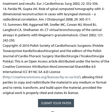
treatment and results. Eur J Cardiothorac Surg 2002; 22: 352-356.
14. Parida PK, Gupta AK. Role of spiral computed tomography with 3-
dimensional reconstruction in cases with laryngeal stenosis – a
radioclinical correlation. Am J Otolaryngol 2008; 29: 305-311.
15. Summers RM, Aggarwal NR, Sneller MC, Cowan MJ, Wood BJ,
Langford CA, Shelhamer JH. CT virtual bronchoscopy of the central
airways in patients with Wegener’s granulomatosis. Chest 2002; 121:
242-250.
Copyright: © 2010 Polish Society of Cardiothoracic Surgeons (Polskie
Towarzystwo KardioTorakochirurgów) and the editors of the Polish
Journal of Cardio-Thoracic Surgery (Kardiochirurgia i Torakochirurgia
Polska). This is an Open Access article distributed under the terms of the
Creative Commons Attribution-NonCommercial-ShareAlike 4.0
International (CC BY-NC-SA 4.0) License
(
http://creativecommons.org/licenses/by-nc-sa/4.0/
), allowing third
parties to copy and redistribute the material in any medium or format
and to remix, transform, and build upon the material, provided the
original work is properly cited and states its license.
SUBMIT YOUR PAPER