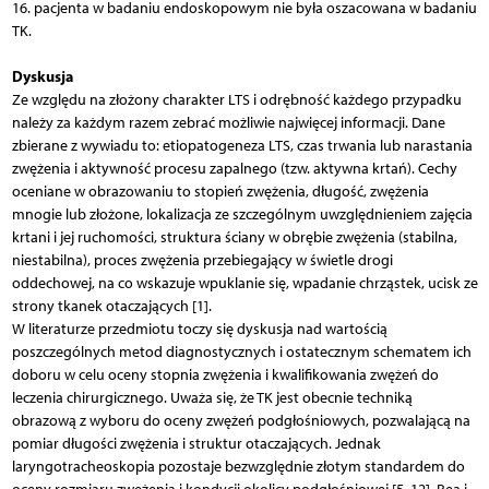
16. pacjenta w badaniu endoskopowym nie była oszacowana w badaniu
TK.
Dyskusja
Ze względu na złożony charakter LTS i odrębność każdego przypadku
należy za każdym razem zebrać możliwie najwięcej informacji. Dane
zbierane z wywiadu to: etiopatogeneza LTS, czas trwania lub narastania
zwężenia i aktywność procesu zapalnego (tzw. aktywna krtań). Cechy
oceniane w obrazowaniu to stopień zwężenia, długość, zwężenia
mnogie lub złożone, lokalizacja ze szczególnym uwzględnieniem zajęcia
krtani i jej ruchomości, struktura ściany w obrębie zwężenia (stabilna,
niestabilna), proces zwężenia przebiegający w świetle drogi
oddechowej, na co wskazuje wpuklanie się, wpadanie chrząstek, ucisk ze
strony tkanek otaczających [1].
W literaturze przedmiotu toczy się dyskusja nad wartością
poszczególnych metod diagnostycznych i ostatecznym schematem ich
doboru w celu oceny stopnia zwężenia i kwalifikowania zwężeń do
leczenia chirurgicznego. Uważa się, że TK jest obecnie techniką
obrazową z wyboru do oceny zwężeń podgłośniowych, pozwalającą na
pomiar długości zwężenia i struktur otaczających. Jednak
laryngotracheoskopia pozostaje bezwzględnie złotym standardem do