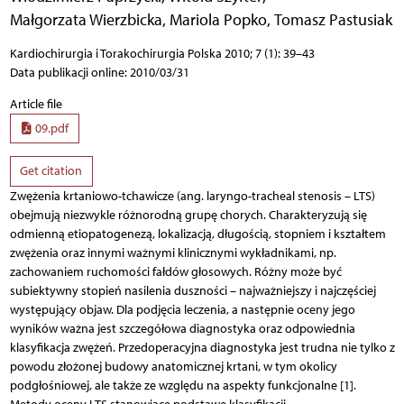
Małgorzata Wierzbicka
,
Mariola Popko
,
Tomasz Pastusiak
Kardiochirurgia i Torakochirurgia Polska 2010; 7 (1): 39–43
Data publikacji online: 2010/03/31
Article file
09.pdf
Get citation
Zwężenia krtaniowo-tchawicze (ang. laryngo-tracheal stenosis – LTS)
obejmują niezwykle różnorodną grupę chorych. Charakteryzują się
odmienną etiopatogenezą, lokalizacją, długością, stopniem i kształtem
zwężenia oraz innymi ważnymi klinicznymi wykładnikami, np.
zachowaniem ruchomości fałdów głosowych. Różny może być
subiektywny stopień nasilenia duszności – najważniejszy i najczęściej
występujący objaw. Dla podjęcia leczenia, a następnie oceny jego
wyników ważna jest szczegółowa diagnostyka oraz odpowiednia
klasyfikacja zwężeń. Przedoperacyjna diagnostyka jest trudna nie tylko z
powodu złożonej budowy anatomicznej krtani, w tym okolicy
podgłośniowej, ale także ze względu na aspekty funkcjonalne [1].