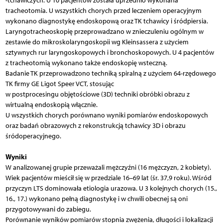
-tchawiczych. U 10 pacjentów została uprzednio wykonana
tracheotomia. U wszystkich chorych przed leczeniem operacyjnym
wykonano diagnostykę endoskopową oraz TK tchawicy i śródpiersia.
Laryngotracheoskopię przeprowadzano w znieczuleniu ogólnym w
zestawie do mikroskolaryngoskopii wg Kleinsassera z użyciem
sztywnych rur laryngoskopowych i bronchoskopowych. U 4 pacjentów
z tracheotomią wykonano także endoskopię wsteczną.
Badanie TK przeprowadzono techniką spiralną z użyciem 64-rzędowego
TK firmy GE Ligot Speer VCT, stosując
w postprocesingu objętościowe (3D) techniki obróbki obrazu z
wirtualną endoskopią włącznie.
U wszystkich chorych porównano wyniki pomiarów endoskopowych
oraz badań obrazowych z rekonstrukcją tchawicy 3D i obrazu
śródoperacyjnego.
Wyniki
W analizowanej grupie przeważali mężczyźni (16 mężczyzn, 2 kobiety).
Wiek pacjentów mieścił się w przedziale 16–69 lat (śr. 37,9 roku). Wśród
przyczyn LTS dominowała etiologia urazowa. U 3 kolejnych chorych (15.,
16., 17.) wykonano pełną diagnostykę i w chwili obecnej są oni
przygotowywani do zabiegu.
Porównanie wyników pomiarów stopnia zwężenia, długości i lokalizacji