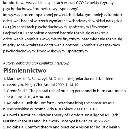
komfortu we wszystkich aspektach w skali GCQ (aspekty fizyczny,
psychoduchowy, środowiskowy i społeczny).
Im wyższy procent oparzonej powierzchni ciała, tym mniejszy komfort
odczuwali badani w trzech wymiarach wchodzących w skład narzędzia
GCQ (w aspektach psychoduchowym, społecznym i fizycznym).
Pacjenci z II i III stopniem oparzeń istotnie różnią się w zakresie
odczuwania komfortu w wymiarze fizycznym, natomiast nie różnią się
między sobą w zakresie odczuwania poziomu komfortu w aspektach
psychoduchowym, środowiskowym i społecznym.
Autorzy deklarują brak konfliktu interesów.
Piśmiennictwo
1. Markowska A, Szewczyk M. Opieka pielęgniarska nad dzieckiem
oparzonym. Pielęg Chir Angiol 2009; 1: 14-19.
2. Grennfield E. The pivotal role of nursing personnel in burn care. Indian
J Plast Surg 2010; 43: 94-100.
3. Kolcaba K. Holistic Comfort: Operationalizing the construct as a
nurse-sensitive outcome. Adv Nurs Since 2000; 15: 1-10.
4. Dowd T. Kathrine Kolcaba: Theory of Comfort. In: Alligood MR (eds.).
Nursing Theorists and Their Work. Mosby-Elsevier 2014; 657-671.
5. Kolcaba K. Comfort theory and practice: A vision for holistic health