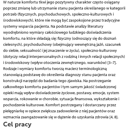
W naturze komfortu tkwi jego pozytywny charakter często osiągany
poprzez zmianę lub utrzymanie stanu pacjenta określanego w kategorii
potrzeb (fizycznych, psychoduchowych, społeczno-kulturowych i
środowiskowych), które nie mogą być zaspokojone przez tradycyjne
systemy wsparcia pacjenta. Na podstawie analizy literatury
wyodrębniono wymiary całościowego ludzkiego doświadczenia
komfortu, na które składają się: fizyczny (odnoszący się do doznań
cielesnych), psychoduchowy (obejmujący wewnętrzną jaźń, szacunek
do siebie, seksualność i jej znaczenie w życiu), społeczno-kulturowy
(dotyczy relacji interpersonalnych z rodziną i innych relacji społecznych)
i środowiskowy (wpływ otoczenia zewnętrznego, warunków) [3–7].
Rodzaje i wymiary komfortu tworzą macierz terminologiczną
stanowiącą podstawę do określenia diagnozy stanu pacjenta oraz
konstrukcji narzędzi do badania tego zjawiska. Na postrzeganie
całkowitego komfortu pacjentów i tym samym jakość świadczonej
opieki mają wpływ doświadczenie życiowe, postawy, emocje, system
wsparcia, rokowanie w chorobie, sytuacja finansowa, wykształcenie i
pochodzenie kulturowe. Komfort postrzegany i dostarczany przez
pielęgniarkę w opiece zwiększa zadowolenie z niej pacjentów oraz
wzmacnia zaangażowanie się w dążenie do uzyskania zdrowia [4, 8].
Cel pracy