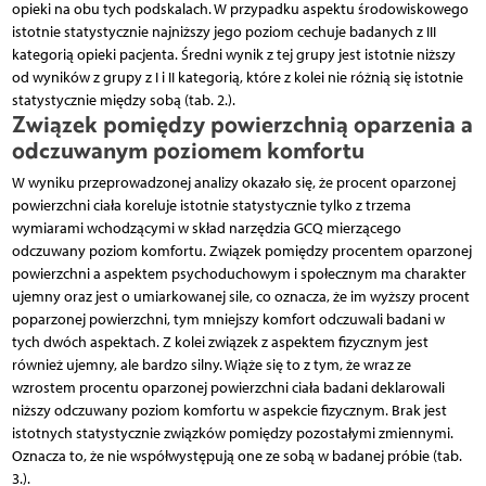
opieki na obu tych podskalach. W przypadku aspektu środowiskowego
istotnie statystycznie najniższy jego poziom cechuje badanych z III
kategorią opieki pacjenta. Średni wynik z tej grupy jest istotnie niższy
od wyników z grupy z I i II kategorią, które z kolei nie różnią się istotnie
statystycznie między sobą (tab. 2.).
Związek pomiędzy powierzchnią oparzenia a
odczuwanym poziomem komfortu
W wyniku przeprowadzonej analizy okazało się, że procent oparzonej
powierzchni ciała koreluje istotnie statystycznie tylko z trzema
wymiarami wchodzącymi w skład narzędzia GCQ mierzącego
odczuwany poziom komfortu. Związek pomiędzy procentem oparzonej
powierzchni a aspektem psychoduchowym i społecznym ma charakter
ujemny oraz jest o umiarkowanej sile, co oznacza, że im wyższy procent
poparzonej powierzchni, tym mniejszy komfort odczuwali badani w
tych dwóch aspektach. Z kolei związek z aspektem fizycznym jest
również ujemny, ale bardzo silny. Wiąże się to z tym, że wraz ze
wzrostem procentu oparzonej powierzchni ciała badani deklarowali
niższy odczuwany poziom komfortu w aspekcie fizycznym. Brak jest
istotnych statystycznie związków pomiędzy pozostałymi zmiennymi.
Oznacza to, że nie współwystępują one ze sobą w badanej próbie (tab.
3.).