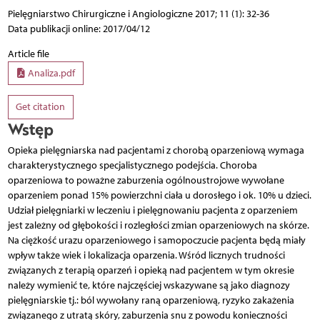
Pielęgniarstwo Chirurgiczne i Angiologiczne 2017; 11 (1): 32-36
Data publikacji online: 2017/04/12
Article file
Analiza.pdf
Get citation
Wstęp
Opieka pielęgniarska nad pacjentami z chorobą oparzeniową wymaga
charakterystycznego specjalistycznego podejścia. Choroba
oparzeniowa to poważne zaburzenia ogólnoustrojowe wywołane
oparzeniem ponad 15% powierzchni ciała u dorosłego i ok. 10% u dzieci.
Udział pielęgniarki w leczeniu i pielęgnowaniu pacjenta z oparzeniem
jest zależny od głębokości i rozległości zmian oparzeniowych na skórze.
Na ciężkość urazu oparzeniowego i samopoczucie pacjenta będą miały
wpływ także wiek i lokalizacja oparzenia. Wśród licznych trudności
związanych z terapią oparzeń i opieką nad pacjentem w tym okresie
należy wymienić te, które najczęściej wskazywane są jako diagnozy
pielęgniarskie tj.: ból wywołany raną oparzeniową, ryzyko zakażenia
związanego z utratą skóry, zaburzenia snu z powodu konieczności