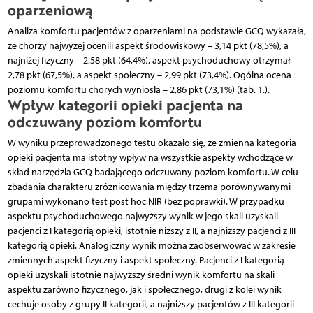
oparzeniową
Analiza komfortu pacjentów z oparzeniami na podstawie GCQ wykazała,
że chorzy najwyżej ocenili aspekt środowiskowy – 3,14 pkt (78,5%), a
najniżej fizyczny – 2,58 pkt (64,4%), aspekt psychoduchowy otrzymał –
2,78 pkt (67,5%), a aspekt społeczny – 2,99 pkt (73,4%). Ogólna ocena
poziomu komfortu chorych wyniosła – 2,86 pkt (73,1%) (tab. 1.).
Wpływ kategorii opieki pacjenta na
odczuwany poziom komfortu
W wyniku przeprowadzonego testu okazało się, że zmienna kategoria
opieki pacjenta ma istotny wpływ na wszystkie aspekty wchodzące w
skład narzędzia GCQ badającego odczuwany poziom komfortu. W celu
zbadania charakteru zróżnicowania między trzema porównywanymi
grupami wykonano test post hoc NIR (bez poprawki). W przypadku
aspektu psychoduchowego najwyższy wynik w jego skali uzyskali
pacjenci z I kategorią opieki, istotnie niższy z II, a najniższy pacjenci z III
kategorią opieki. Analogiczny wynik można zaobserwować w zakresie
zmiennych aspekt fizyczny i aspekt społeczny. Pacjenci z I kategorią
opieki uzyskali istotnie najwyższy średni wynik komfortu na skali
aspektu zarówno fizycznego, jak i społecznego, drugi z kolei wynik
cechuje osoby z grupy II kategorii, a najniższy pacjentów z III kategorii