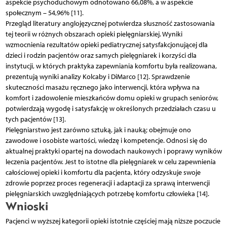
aspekcie psychoduchowym odnotowano 66,08%, a w aspekcie
społecznym – 54,96% [11].
Przegląd literatury anglojęzycznej potwierdza słuszność zastosowania
tej teorii w różnych obszarach opieki pielęgniarskiej. Wyniki
wzmocnienia rezultatów opieki pediatrycznej satysfakcjonującej dla
dzieci i rodzin pacjentów oraz samych pielęgniarek i korzyści dla
instytucji, w których praktyka zapewniania komfortu była realizowana,
prezentują wyniki analizy Kolcaby i DiMarco [12]. Sprawdzenie
skuteczności masażu ręcznego jako interwencji, która wpływa na
komfort i zadowolenie mieszkańców domu opieki w grupach seniorów,
potwierdzają wygodę i satysfakcję w określonych przedziałach czasu u
tych pacjentów [13].
Pielęgniarstwo jest zarówno sztuką, jak i nauką; obejmuje ono
zawodowe i osobiste wartości, wiedzę i kompetencje. Odnosi się do
aktualnej praktyki opartej na dowodach naukowych i poprawy wyników
leczenia pacjentów. Jest to istotne dla pielęgniarek w celu zapewnienia
całościowej opieki i komfortu dla pacjenta, który odzyskuje swoje
zdrowie poprzez proces regeneracji i adaptacji za sprawą interwencji
pielęgniarskich uwzględniających potrzebę komfortu człowieka [14].
Wnioski
Pacjenci w wyższej kategorii opieki istotnie częściej mają niższe poczucie