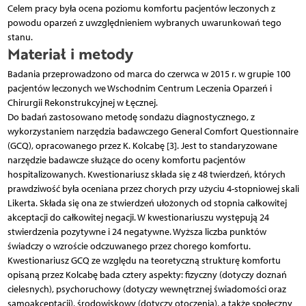
Celem pracy była ocena poziomu komfortu pacjentów leczonych z
powodu oparzeń z uwzględnieniem wybranych uwarunkowań tego
stanu.
Materiał i metody
Badania przeprowadzono od marca do czerwca w 2015 r. w grupie 100
pacjentów leczonych we Wschodnim Centrum Leczenia Oparzeń i
Chirurgii Rekonstrukcyjnej w Łęcznej.
Do badań zastosowano metodę sondażu diagnostycznego, z
wykorzystaniem narzędzia badawczego General Comfort Questionnaire
(GCQ), opracowanego przez K. Kolcabę [3]. Jest to standaryzowane
narzędzie badawcze służące do oceny komfortu pacjentów
hospitalizowanych. Kwestionariusz składa się z 48 twierdzeń, których
prawdziwość była oceniana przez chorych przy użyciu 4-stopniowej skali
Likerta. Składa się ona ze stwierdzeń ułożonych od stopnia całkowitej
akceptacji do całkowitej negacji. W kwestionariuszu występują 24
stwierdzenia pozytywne i 24 negatywne. Wyższa liczba punktów
świadczy o wzroście odczuwanego przez chorego komfortu.
Kwestionariusz GCQ ze względu na teoretyczną strukturę komfortu
opisaną przez Kolcabę bada cztery aspekty: fizyczny (dotyczy doznań
cielesnych), psychoruchowy (dotyczy wewnętrznej świadomości oraz
samoakceptacji), środowiskowy (dotyczy otoczenia), a także społeczny