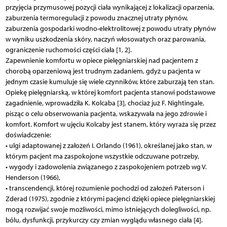
przyjęcia przymusowej pozycji ciała wynikającej z lokalizacji oparzenia,
zaburzenia termoregulacji z powodu znacznej utraty płynów,
zaburzenia gospodarki wodno-elektrolitowej z powodu utraty płynów
w wyniku uszkodzenia skóry, naczyń włosowatych oraz parowania,
ograniczenie ruchomości części ciała [1, 2].
Zapewnienie komfortu w opiece pielęgniarskiej nad pacjentem z
chorobą oparzeniową jest trudnym zadaniem, gdyż u pacjenta w
jednym czasie kumuluje się wiele czynników, które zaburzają ten stan.
Opiekę pielęgniarską, w której komfort pacjenta stanowi podstawowe
zagadnienie, wprowadziła K. Kolcaba [3], chociaż już F. Nightingale,
pisząc o celu obserwowania pacjenta, wskazywała na jego zdrowie i
komfort. Komfort w ujęciu Kolcaby jest stanem, który wyraża się przez
doświadczenie:
• ulgi adaptowanej z założeń I. Orlando (1961), określanej jako stan, w
którym pacjent ma zaspokojone wszystkie odczuwane potrzeby,
• wygody i zadowolenia związanego z zaspokojeniem potrzeb wg V.
Henderson (1966),
• transcendencji, której rozumienie pochodzi od założeń Paterson i
Zderad (1975), zgodnie z którymi pacjenci dzięki opiece pielęgniarskiej
mogą rozwijać swoje możliwości, mimo istniejących dolegliwości, np.
bólu, dysfunkcji, przykurczy czy zmian wyglądu własnego ciała [4].