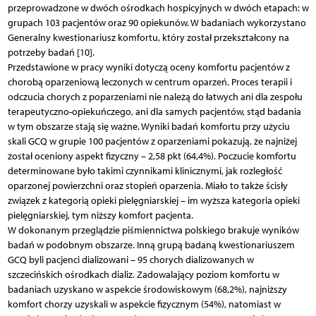
przeprowadzone w dwóch ośrodkach hospicyjnych w dwóch etapach: w
grupach 103 pacjentów oraz 90 opiekunów. W badaniach wykorzystano
Generalny kwestionariusz komfortu, który został przekształcony na
potrzeby badań [10].
Przedstawione w pracy wyniki dotyczą oceny komfortu pacjentów z
chorobą oparzeniową leczonych w centrum oparzeń. Proces terapii i
odczucia chorych z poparzeniami nie należą do łatwych ani dla zespołu
terapeutyczno-opiekuńczego, ani dla samych pacjentów, stąd badania
w tym obszarze stają się ważne. Wyniki badań komfortu przy użyciu
skali GCQ w grupie 100 pacjentów z oparzeniami pokazują, że najniżej
został oceniony aspekt fizyczny – 2,58 pkt (64,4%). Poczucie komfortu
determinowane było takimi czynnikami klinicznymi, jak rozległość
oparzonej powierzchni oraz stopień oparzenia. Miało to także ścisły
związek z kategorią opieki pielęgniarskiej – im wyższa kategoria opieki
pielęgniarskiej, tym niższy komfort pacjenta.
W dokonanym przeglądzie piśmiennictwa polskiego brakuje wyników
badań w podobnym obszarze. Inną grupą badaną kwestionariuszem
GCQ byli pacjenci dializowani – 95 chorych dializowanych w
szczecińskich ośrodkach dializ. Zadowalający poziom komfortu w
badaniach uzyskano w aspekcie środowiskowym (68,2%), najniższy
komfort chorzy uzyskali w aspekcie fizycznym (54%), natomiast w