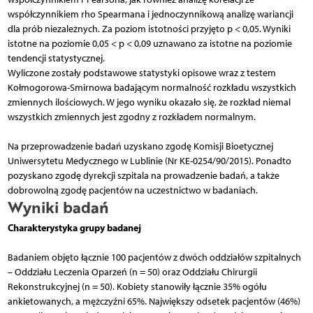
współczynnikiem rho Spearmana i jednoczynnikową analizę wariancji
dla prób niezależnych. Za poziom istotności przyjęto p < 0,05. Wyniki
istotne na poziomie 0,05 < p < 0,09 uznawano za istotne na poziomie
tendencji statystycznej.
Wyliczone zostały podstawowe statystyki opisowe wraz z testem
Kołmogorowa-Smirnowa badającym normalność rozkładu wszystkich
zmiennych ilościowych. W jego wyniku okazało się, że rozkład niemal
wszystkich zmiennych jest zgodny z rozkładem normalnym.
Na przeprowadzenie badań uzyskano zgodę Komisji Bioetycznej
Uniwersytetu Medycznego w Lublinie (Nr KE-0254/90/2015). Ponadto
pozyskano zgodę dyrekcji szpitala na prowadzenie badań, a także
dobrowolną zgodę pacjentów na uczestnictwo w badaniach.
Wyniki badań
Charakterystyka grupy badanej
Badaniem objęto łącznie 100 pacjentów z dwóch oddziałów szpitalnych
– Oddziału Leczenia Oparzeń (n = 50) oraz Oddziału Chirurgii
Rekonstrukcyjnej (n = 50). Kobiety stanowiły łącznie 35% ogółu
ankietowanych, a mężczyźni 65%. Największy odsetek pacjentów (46%)