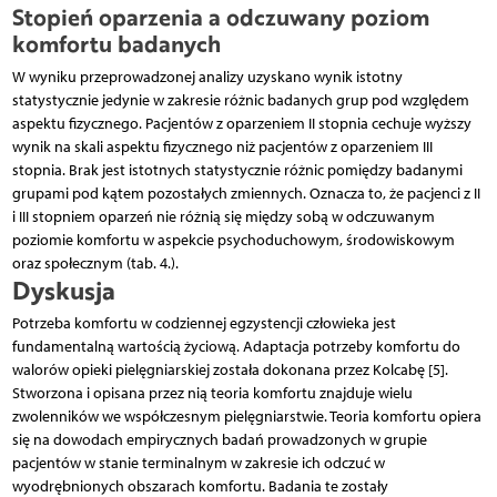
Stopień oparzenia a odczuwany poziom
komfortu badanych
W wyniku przeprowadzonej analizy uzyskano wynik istotny
statystycznie jedynie w zakresie różnic badanych grup pod względem
aspektu fizycznego. Pacjentów z oparzeniem II stopnia cechuje wyższy
wynik na skali aspektu fizycznego niż pacjentów z oparzeniem III
stopnia. Brak jest istotnych statystycznie różnic pomiędzy badanymi
grupami pod kątem pozostałych zmiennych. Oznacza to, że pacjenci z II
i III stopniem oparzeń nie różnią się między sobą w odczuwanym
poziomie komfortu w aspekcie psychoduchowym, środowiskowym
oraz społecznym (tab. 4.).
Dyskusja
Potrzeba komfortu w codziennej egzystencji człowieka jest
fundamentalną wartością życiową. Adaptacja potrzeby komfortu do
walorów opieki pielęgniarskiej została dokonana przez Kolcabę [5].
Stworzona i opisana przez nią teoria komfortu znajduje wielu
zwolenników we współczesnym pielęgniarstwie. Teoria komfortu opiera
się na dowodach empirycznych badań prowadzonych w grupie
pacjentów w stanie terminalnym w zakresie ich odczuć w
wyodrębnionych obszarach komfortu. Badania te zostały