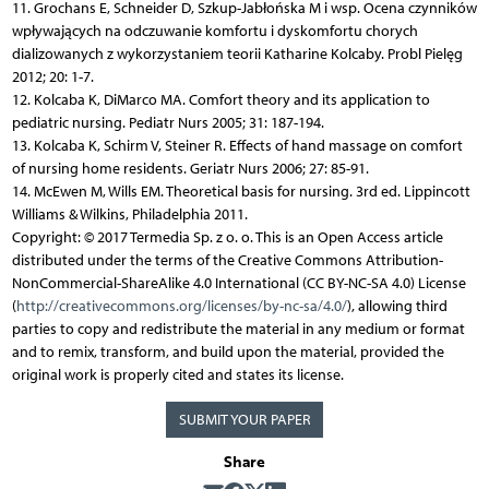
11. Grochans E, Schneider D, Szkup-Jabłońska M i wsp. Ocena czynników
wpływających na odczuwanie komfortu i dyskomfortu chorych
dializowanych z wykorzystaniem teorii Katharine Kolcaby. Probl Pielęg
2012; 20: 1-7.
12. Kolcaba K, DiMarco MA. Comfort theory and its application to
pediatric nursing. Pediatr Nurs 2005; 31: 187-194.
13. Kolcaba K, Schirm V, Steiner R. Effects of hand massage on comfort
of nursing home residents. Geriatr Nurs 2006; 27: 85-91.
14. McEwen M, Wills EM. Theoretical basis for nursing. 3rd ed. Lippincott
Williams & Wilkins, Philadelphia 2011.
Copyright: © 2017 Termedia Sp. z o. o. This is an Open Access article
distributed under the terms of the Creative Commons Attribution-
NonCommercial-ShareAlike 4.0 International (CC BY-NC-SA 4.0) License
(
http://creativecommons.org/licenses/by-nc-sa/4.0/
), allowing third
parties to copy and redistribute the material in any medium or format
and to remix, transform, and build upon the material, provided the
original work is properly cited and states its license.
SUBMIT YOUR PAPER
Share