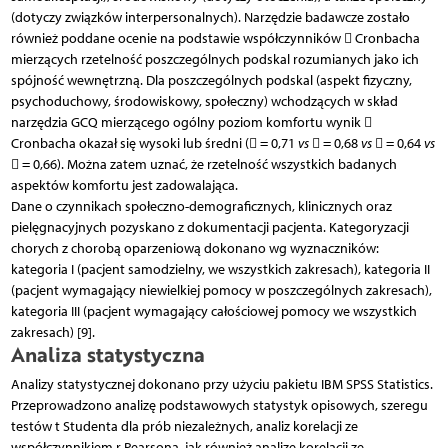
(dotyczy związków interpersonalnych). Narzędzie badawcze zostało
również poddane ocenie na podstawie współczynników  Cronbacha
mierzących rzetelność poszczególnych podskal rozumianych jako ich
spójność wewnętrzną. Dla poszczególnych podskal (aspekt fizyczny,
psychoduchowy, środowiskowy, społeczny) wchodzących w skład
narzędzia GCQ mierzącego ogólny poziom komfortu wynik 
Cronbacha okazał się wysoki lub średni ( = 0,71
vs
 = 0,68
vs
 = 0,64
vs
 = 0,66). Można zatem uznać, że rzetelność wszystkich badanych
aspektów komfortu jest zadowalająca.
Dane o czynnikach społeczno-demograficznych, klinicznych oraz
pielęgnacyjnych pozyskano z dokumentacji pacjenta. Kategoryzacji
chorych z chorobą oparzeniową dokonano wg wyznaczników:
kategoria I (pacjent samodzielny, we wszystkich zakresach), kategoria II
(pacjent wymagający niewielkiej pomocy w poszczególnych zakresach),
kategoria III (pacjent wymagający całościowej pomocy we wszystkich
zakresach) [9].
Analiza statystyczna
Analizy statystycznej dokonano przy użyciu pakietu IBM SPSS Statistics.
Przeprowadzono analizę podstawowych statystyk opisowych, szeregu
testów t Studenta dla prób niezależnych, analiz korelacji ze
współczynnikiem r Pearsona, jak również analizę korelacji ze