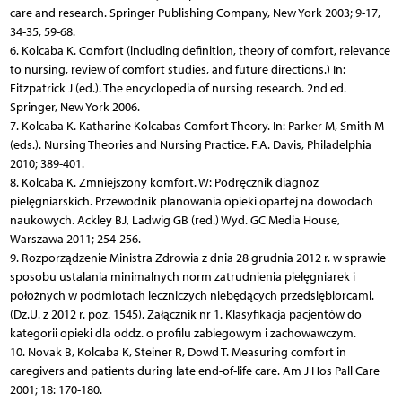
care and research. Springer Publishing Company, New York 2003; 9-17,
34-35, 59-68.
6. Kolcaba K. Comfort (including definition, theory of comfort, relevance
to nursing, review of comfort studies, and future directions.) In:
Fitzpatrick J (ed.). The encyclopedia of nursing research. 2nd ed.
Springer, New York 2006.
7. Kolcaba K. Katharine Kolcabas Comfort Theory. In: Parker M, Smith M
(eds.). Nursing Theories and Nursing Practice. F.A. Davis, Philadelphia
2010; 389-401.
8. Kolcaba K. Zmniejszony komfort. W: Podręcznik diagnoz
pielęgniarskich. Przewodnik planowania opieki opartej na dowodach
naukowych. Ackley BJ, Ladwig GB (red.) Wyd. GC Media House,
Warszawa 2011; 254-256.
9. Rozporządzenie Ministra Zdrowia z dnia 28 grudnia 2012 r. w sprawie
sposobu ustalania minimalnych norm zatrudnienia pielęgniarek i
położnych w podmiotach leczniczych niebędących przedsiębiorcami.
(Dz.U. z 2012 r. poz. 1545). Załącznik nr 1. Klasyfikacja pacjentów do
kategorii opieki dla oddz. o profilu zabiegowym i zachowawczym.
10. Novak B, Kolcaba K, Steiner R, Dowd T. Measuring comfort in
caregivers and patients during late end-of-life care. Am J Hos Pall Care
2001; 18: 170-180.