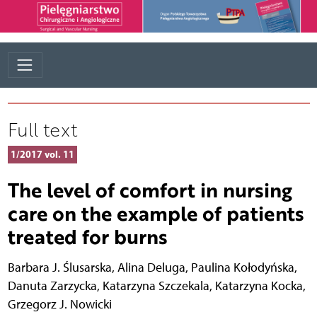
Full text
1/2017 vol. 11
The level of comfort in nursing
care on the example of patients
treated for burns
Barbara J. Ślusarska
,
Alina Deluga
,
Paulina Kołodyńska
,
Danuta Zarzycka
,
Katarzyna Szczekala
,
Katarzyna Kocka
,
Grzegorz J. Nowicki