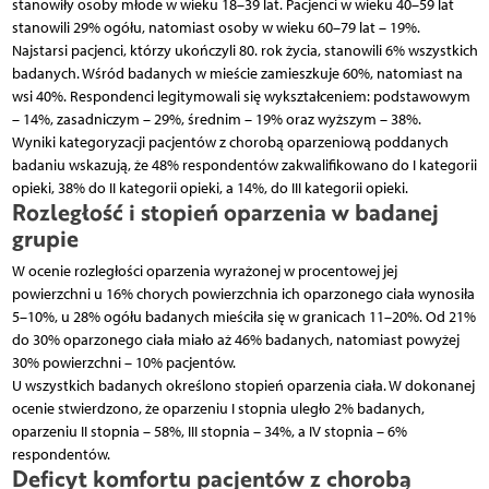
stanowiły osoby młode w wieku 18–39 lat. Pacjenci w wieku 40–59 lat
stanowili 29% ogółu, natomiast osoby w wieku 60–79 lat – 19%.
Najstarsi pacjenci, którzy ukończyli 80. rok życia, stanowili 6% wszystkich
badanych. Wśród badanych w mieście zamieszkuje 60%, natomiast na
wsi 40%. Respondenci legitymowali się wykształceniem: podstawowym
– 14%, zasadniczym – 29%, średnim – 19% oraz wyższym – 38%.
Wyniki kategoryzacji pacjentów z chorobą oparzeniową poddanych
badaniu wskazują, że 48% respondentów zakwalifikowano do I kategorii
opieki, 38% do II kategorii opieki, a 14%, do III kategorii opieki.
Rozległość i stopień oparzenia w badanej
grupie
W ocenie rozległości oparzenia wyrażonej w procentowej jej
powierzchni u 16% chorych powierzchnia ich oparzonego ciała wynosiła
5–10%, u 28% ogółu badanych mieściła się w granicach 11–20%. Od 21%
do 30% oparzonego ciała miało aż 46% badanych, natomiast powyżej
30% powierzchni – 10% pacjentów.
U wszystkich badanych określono stopień oparzenia ciała. W dokonanej
ocenie stwierdzono, że oparzeniu I stopnia uległo 2% badanych,
oparzeniu II stopnia – 58%, III stopnia – 34%, a IV stopnia – 6%
respondentów.
Deficyt komfortu pacjentów z chorobą