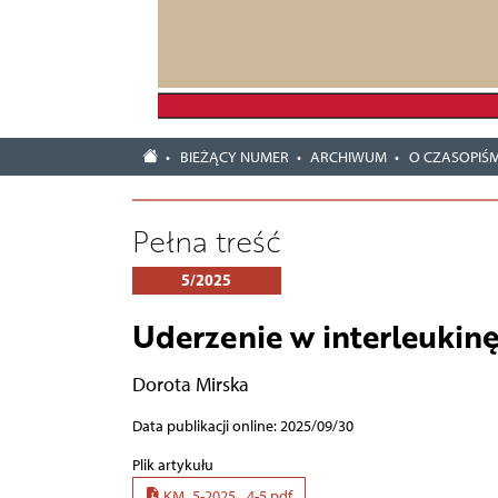
BIEŻĄCY NUMER
ARCHIWUM
O CZASOPIŚM
Pełna treść
5/2025
Uderzenie w interleukinę 
Dorota Mirska
Data publikacji online: 2025/09/30
Plik artykułu
KM_5-2025_ 4-5.pdf