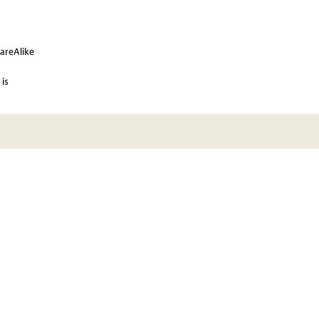
areAlike
is