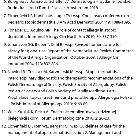
Bolognia JL, Jorizzo JL, Schaffer JV. Dermatologia – wydanie I polskie.
Rudnicka L (red.) Tom 1. Elsevier, Amsterdam 2018.
Eichenfield LF, Hanifin JM, Luger TA i wsp. Consensus conference on
pediatric atopic dermatitis. J Am Acad Dermatol 2004; 49: 1088-1095.
Fonacier LS, Aquino MR. The role of contact allergy in atopic
dermatitis. Immunol Allergy Clin North Am 2010; 30: 337-350.
Johansson SG, Bieber T, Dahl R i wsp. Revised nomenclature for
allergy for global use: Report of the Nomenclature Review Committee
of the World Allergy Organization, October 2003. J Allergy Clin
Immunol 2004; 113: 832-836.
Nowicki RJ, Trzeciak M, Kaczmarski M i wsp. Atopic dermatitis.
Interdisciplinary diagnostic and therapeutic recommendations of the
Polish Dermatological Society, Polish Society of Allergology, Polish
Pediatric Society and Polish Society of Family Medicine. Part I.
Prophylaxis, topical treatment and phototherapy. Alergologia Polska
– Polish Journal of Allergology 2019; 6: 69-80.
Welz-Kubiak K, Reich A. Znaczenie emolientów w codziennej
pielęgnacji skóry. Forum Dermatologiczne 2016; 2: 20-23.
Eichenfield LF, Tom WL, Berger TG i wsp. Guidelines of care for the
management of atopic dermatitis: section 2. Management and