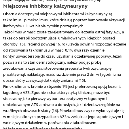
Miejscowe inhbitory kalcyneuryny
Obecnie dostępnymi miejscowymi inhibitorami kalcyneuryny są
takrolimus i pimekrolimus, które działają poprzez hamowanie aktywacji
limfocytów T i uwalniania cytokin prozapalnych.
Takrolimus w maści został zarejestrowany do leczenia ostrej fazy AZS, a
także do terapii podtrzymującej umiarkowanych i ciężkich postaci
choroby [15]. Pacjenci powyżej 16. roku życia powinni rozpocząć leczenie
od stosowania takrolimusu w maści 0,1% dwa razy dziennie i
kontynuować terapię do czasu uzyskania oczekiwanej poprawy. Jeżeli
pozwala na to stan dermatologiczny, należy podjąć próbę
zredukowania częstości stosowania preparatu (wdrożyć terapię
proaktywną), nakładając maść raz dziennie przez 2 dni w tygodniu na
obszar skóry zazwyczaj dotknięty zmianami [15].
Pimekrolimus w kremie o stężeniu 1% jest preferowaną opcją leczenia
łagodnego AZS. Zgodnie z charakterystyką kliniczną może być
stosowany jako pierwszy wybór terapeutyczny w łagodnym i
umiarkowanym AZS zarówno u dorosłych, jak i dzieci, szczególnie na
wrażliwych obszarach skóry [16]. Pimekrolimus zwykle wykorzystuje się
w mniej nasilonych przypadkach AZS w związku z jego łagodniejszym i
wolniejszym działaniem w porównaniu z takrolimusem.
Miejscowe glikokortykosteroidy