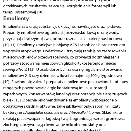
oczekiwanych rezultatów, zaleca się uwzględnienie fototerapii lub
terapii systemowej [10].
Emolienty
Emolienty zawierają substancje okluzyjne, nawilżające oraz lipidowe.
Preparaty emolientowe ograniczają przeznaskórkową utratę wody,
przyciągają i zatrzymują wilgoć oraz uszczelniają barierę naskórkową
[10, 11]. Emolienty zmniejszają objawy AZS i zapobiegają zaostrzeniom
wyprysku atopowego. Dodatkowo utrzymują remisję po zastosowaniu
miejscowych leków przeciwzapalnych, co prowadzi do zmniejszenia
potrzeby stosowania miejscowych glikokortykosteroidów (
steroid
sparing effects
) [12]. U osób dorosłych zaleca się regularne stosowanie
emolientów 2–3 razy dziennie, w ilości co najmniej 500 g tygodniowo
[10]. Powinno się zalecać preparaty emolientowe pozbawione haptenów
mogących powodować alergię kontaktową (m.in. substancji
zapachowych, konserwantów, lanoliny) oraz potencjalnie alergizujących
białek [13]. Obecnie rekomendowane są emolienty wzbogacone o
dodatkowe składniki aktywne, takie jak flawonoidy, saponiny i lizaty
bakteryjne z
Aquaphilus dolomiae
oraz
Vitreoscilla filiformis
. Składniki te
działają przeciwzapalnie, łagodzą świąd, ograniczają wzrost gronkowca
złocistego, przywracają równowagę mikrobiomu skóry oraz
wspomagają odbudowę bariery ochronnej naskórka [14].