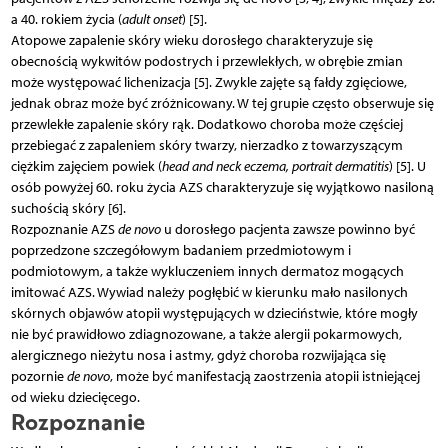
a 40. rokiem życia (
adult onset
) [5].
Atopowe zapalenie skóry wieku dorosłego charakteryzuje się
obecnością wykwitów podostrych i przewlekłych, w obrębie zmian
może występować lichenizacja [5]. Zwykle zajęte są fałdy zgięciowe,
jednak obraz może być zróżnicowany. W tej grupie często obserwuje się
przewlekłe zapalenie skóry rąk. Dodatkowo choroba może częściej
przebiegać z zapaleniem skóry twarzy, nierzadko z towarzyszącym
ciężkim zajęciem powiek (
head and neck eczema, portrait dermatitis
) [5]. U
osób powyżej 60. roku życia AZS charakteryzuje się wyjątkowo nasiloną
suchością skóry [6].
Rozpoznanie AZS
de novo
u dorosłego pacjenta zawsze powinno być
poprzedzone szczegółowym badaniem przedmiotowym i
podmiotowym, a także wykluczeniem innych dermatoz mogących
imitować AZS. Wywiad należy pogłębić w kierunku mało nasilonych
skórnych objawów atopii występujących w dzieciństwie, które mogły
nie być prawidłowo zdiagnozowane, a także alergii pokarmowych,
alergicznego nieżytu nosa i astmy, gdyż choroba rozwijająca się
pozornie
de novo
, może być manifestacją zaostrzenia atopii istniejącej
od wieku dziecięcego.
Rozpoznanie