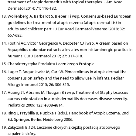
treatment of atopic dermatitis with topical therapies. J Am Acad
Dermatol 2014; 71: 116-132.
Wollenberg A, Barbarot S, Bieber T i wsp. Consensus-based European
guidelines for treatment of atopic eczema (atopic dermatitis) in
adults and children: part I. J Eur Acad Dermatol Venereol 2018; 32:
657-682.
Fostini AC, Victor Georgescu V, Decoster CJ i wsp. A cream based on
Aquaphilus dolomiae extracts alleviates non-histaminergic pruritus in
humans. Eur J Dermatol 2017; 27: 317-318.
Charakterystyka Produktu Leczniczego Protopic.
Luger T, Boguniewicz M, Carr W. Pimecrolimus in atopic dermatitis:
consensus on safety and the need to allow use in infants. Pediatr
Allergy Immunol 2015; 26: 306-315.
Huang JT, Abrams M, Tlougan B i wsp. Treatment of Staphylococcus
aureus colonization in atopic dermatitis decreases disease severity.
Pediatrics 2009; 123: e808-e814.
Ring J, Przybilla B, Ruzicka T (eds.). Handbook of Atopic Eczema. 2nd
Ed. Springer, Berlin, Heidelberg 2006.
Załącznik B.124. Leczenie chorych z ciężką postacią atopowego
zapalenia skóry.