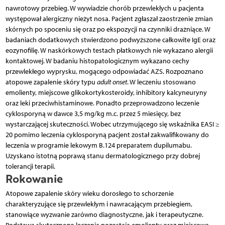
nawrotowy przebieg. W wywiadzie chorób przewlekłych u pacjenta
występował alergiczny nieżyt nosa. Pacjent zgłaszał zaostrzenie zmian
skórnych po spoceniu się oraz po ekspozycji na czynniki drażniące. W
badaniach dodatkowych stwierdzono podwyższone całkowite IgE oraz
eozynofilię. W naskórkowych testach płatkowych nie wykazano alergii
kontaktowej. W badaniu histopatologicznym wykazano cechy
przewlekłego wyprysku, mogącego odpowiadać AZS. Rozpoznano
atopowe zapalenie skóry typu
adult onset
. W leczeniu stosowano
emolienty, miejscowe glikokortykosteroidy, inhibitory kalcyneuryny
oraz leki przeciwhistaminowe. Ponadto przeprowadzono leczenie
cyklosporyną w dawce 3,5 mg/kg m.c. przez 5 miesięcy, bez
wystarczającej skuteczności. Wobec utrzymującego się wskaźnika EASI ≥
20 pomimo leczenia cyklosporyną pacjent został zakwalifikowany do
leczenia w programie lekowym B.124 preparatem dupilumabu.
Uzyskano istotną poprawą stanu dermatologicznego przy dobrej
tolerancji terapii.
Rokowanie
Atopowe zapalenie skóry wieku dorosłego to schorzenie
charakteryzujące się przewlekłym i nawracającym przebiegiem,
stanowiące wyzwanie zarówno diagnostyczne, jak i terapeutyczne.