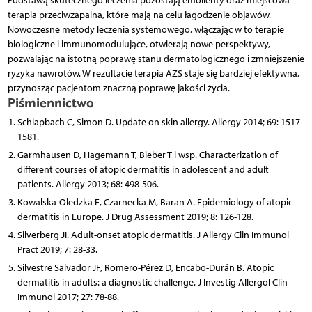
Podstawą skutecznego leczenia pozostają emolienty oraz miejscowa
terapia przeciwzapalna, które mają na celu łagodzenie objawów.
Nowoczesne metody leczenia systemowego, włączając w to terapie
biologiczne i immunomodulujące, otwierają nowe perspektywy,
pozwalając na istotną poprawę stanu dermatologicznego i zmniejszenie
ryzyka nawrotów. W rezultacie terapia AZS staje się bardziej efektywna,
przynosząc pacjentom znaczną poprawę jakości życia.
Piśmiennictwo
Schlapbach C, Simon D. Update on skin allergy. Allergy 2014; 69: 1517-
1581.
Garmhausen D, Hagemann T, Bieber T i wsp. Characterization of
different courses of atopic dermatitis in adolescent and adult
patients. Allergy 2013; 68: 498-506.
Kowalska-Oledzka E, Czarnecka M, Baran A. Epidemiology of atopic
dermatitis in Europe. J Drug Assessment 2019; 8: 126-128.
Silverberg JI. Adult-onset atopic dermatitis. J Allergy Clin Immunol
Pract 2019; 7: 28-33.
Silvestre Salvador JF, Romero-Pérez D, Encabo-Durán B. Atopic
dermatitis in adults: a diagnostic challenge. J Investig Allergol Clin
Immunol 2017; 27: 78-88.