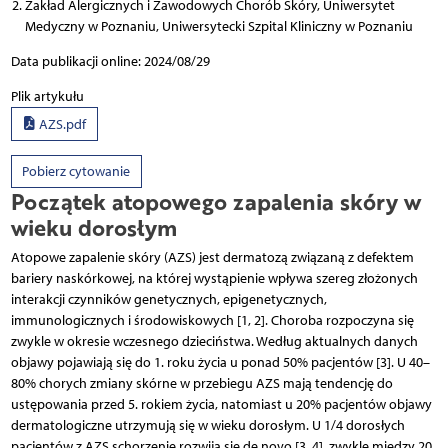
Zakład Alergicznych i Zawodowych Chorób Skóry, Uniwersytet
Medyczny w Poznaniu, Uniwersytecki Szpital Kliniczny w Poznaniu
Data publikacji online: 2024/08/29
Plik artykułu
AZS.pdf
Pobierz cytowanie
Początek atopowego zapalenia skóry w
wieku dorosłym
Atopowe zapalenie skóry (AZS) jest dermatozą związaną z defektem
bariery naskórkowej, na której wystąpienie wpływa szereg złożonych
interakcji czynników genetycznych, epigenetycznych,
immunologicznych i środowiskowych [1, 2]. Choroba rozpoczyna się
zwykle w okresie wczesnego dzieciństwa. Według aktualnych danych
objawy pojawiają się do 1. roku życia u ponad 50% pacjentów [3]. U 40–
80% chorych zmiany skórne w przebiegu AZS mają tendencję do
ustępowania przed 5. rokiem życia, natomiast u 20% pacjentów objawy
dermatologiczne utrzymują się w wieku dorosłym. U 1/4 dorosłych
pacjentów z AZS schorzenie rozwija się de novo [3, 4], zwykle między 20.