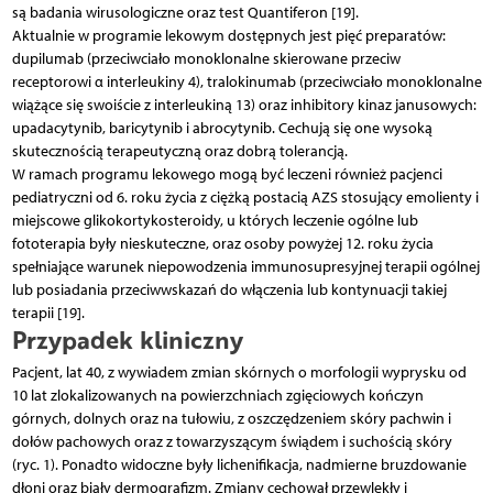
są badania wirusologiczne oraz test Quantiferon [19].
Aktualnie w programie lekowym dostępnych jest pięć preparatów:
dupilumab (przeciwciało monoklonalne skierowane przeciw
receptorowi α interleukiny 4), tralokinumab (przeciwciało monoklonalne
wiążące się swoiście z interleukiną 13) oraz inhibitory kinaz janusowych:
upadacytynib, baricytynib i abrocytynib. Cechują się one wysoką
skutecznością terapeutyczną oraz dobrą tolerancją.
W ramach programu lekowego mogą być leczeni również pacjenci
pediatryczni od 6. roku życia z ciężką postacią AZS stosujący emolienty i
miejscowe glikokortykosteroidy, u których leczenie ogólne lub
fototerapia były nieskuteczne, oraz osoby powyżej 12. roku życia
spełniające warunek niepowodzenia immunosupresyjnej terapii ogólnej
lub posiadania przeciwwskazań do włączenia lub kontynuacji takiej
terapii [19].
Przypadek kliniczny
Pacjent, lat 40, z wywiadem zmian skórnych o morfologii wyprysku od
10 lat zlokalizowanych na powierzchniach zgięciowych kończyn
górnych, dolnych oraz na tułowiu, z oszczędzeniem skóry pachwin i
dołów pachowych oraz z towarzyszącym świądem i suchością skóry
(ryc. 1). Ponadto widoczne były lichenifikacja, nadmierne bruzdowanie
dłoni oraz biały dermografizm. Zmiany cechował przewlekły i