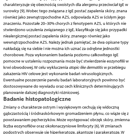
charakteryzuje się obecnością swoistych dla alergenu przeciwciał IgE w
surowicy [9]. Wobec tego związana z IgE postać zapalenia skóry, znana
również jako zewnątrzpochodne AZS, odpowiada AZS w ścisłym jego
znaczeniu. Pozostałe 20–30% chorych z fenotypem AZS, u których nie
stwierdzono uczulenia związanego z IgE, klasyfikuje się jako przypadki
niealergicznej postaci zapalenia skóry, znanego również jako
wewnątrzpochodne AZS. Należy jednak pamiętać, że dwa opisane typy
nakładają się na siebie i nie można ich uznać za odrębne jednostki
chorobowe. Poza wykonaniem badania poziomu całkowitego IgE
pomocne w ustaleniu rozpoznania może być stwierdzenie eozynofilii w
krwi obwodowej. W celu wykluczenia
atopic-like dermatitis
w przebiegu
zakażenia HIV celowe jest wykonanie badań wirusologicznych.
Ewentualne poszerzenie panelu badań laboratoryjnych powinno być
dostosowywane do wywiadu oraz cech klinicznych determinujących
planowanie dalszej diagnostyki różnicowej.
Badanie histopatologiczne
Zmiany o charakterze ostrym i wysiękowym cechują się widoczną
gąbczastością i śródnaskórkowym gromadzeniem płynu, co wiąże się z
powstawaniem pęcherzyków. Może występować obrzęk skóry, zmienna
liczba eozynofilów oraz okołonaczyniowe limfocyty [6]. W zmianach
podostrych obserwuje się hiperkeratozę, akantozę i parakeratozę. W