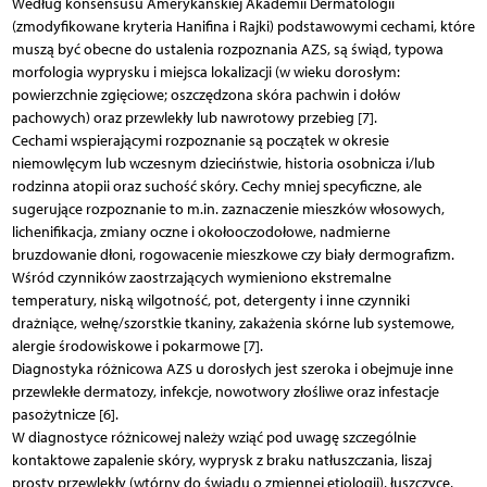
Według konsensusu Amerykańskiej Akademii Dermatologii
(zmodyfikowane kryteria Hanifina i Rajki) podstawowymi cechami, które
muszą być obecne do ustalenia rozpoznania AZS, są świąd, typowa
morfologia wyprysku i miejsca lokalizacji (w wieku dorosłym:
powierzchnie zgięciowe; oszczędzona skóra pachwin i dołów
pachowych) oraz przewlekły lub nawrotowy przebieg [7].
Cechami wspierającymi rozpoznanie są początek w okresie
niemowlęcym lub wczesnym dzieciństwie, historia osobnicza i/lub
rodzinna atopii oraz suchość skóry. Cechy mniej specyficzne, ale
sugerujące rozpoznanie to m.in. zaznaczenie mieszków włosowych,
lichenifikacja, zmiany oczne i okołooczodołowe, nadmierne
bruzdowanie dłoni, rogowacenie mieszkowe czy biały dermografizm.
Wśród czynników zaostrzających wymieniono ekstremalne
temperatury, niską wilgotność, pot, detergenty i inne czynniki
drażniące, wełnę/szorstkie tkaniny, zakażenia skórne lub systemowe,
alergie środowiskowe i pokarmowe [7].
Diagnostyka różnicowa AZS u dorosłych jest szeroka i obejmuje inne
przewlekłe dermatozy, infekcje, nowotwory złośliwe oraz infestacje
pasożytnicze [6].
W diagnostyce różnicowej należy wziąć pod uwagę szczególnie
kontaktowe zapalenie skóry, wyprysk z braku natłuszczania, liszaj
prosty przewlekły (wtórny do świądu o zmiennej etiologii), łuszczycę,