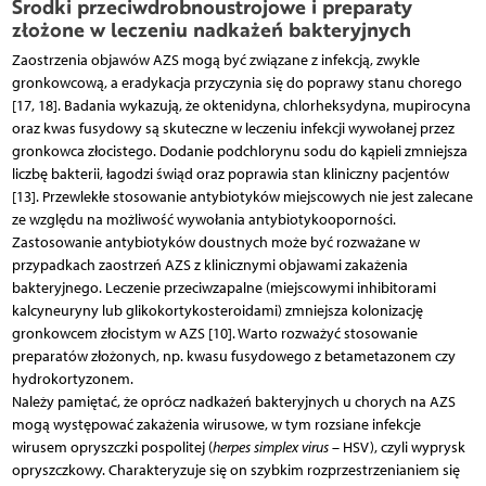
Środki przeciwdrobnoustrojowe i preparaty
złożone w leczeniu nadkażeń bakteryjnych
Zaostrzenia objawów AZS mogą być związane z infekcją, zwykle
gronkowcową, a eradykacja przyczynia się do poprawy stanu chorego
[17, 18]. Badania wykazują, że oktenidyna, chlorheksydyna, mupirocyna
oraz kwas fusydowy są skuteczne w leczeniu infekcji wywołanej przez
gronkowca złocistego. Dodanie podchlorynu sodu do kąpieli zmniejsza
liczbę bakterii, łagodzi świąd oraz poprawia stan kliniczny pacjentów
[13]. Przewlekłe stosowanie antybiotyków miejscowych nie jest zalecane
ze względu na możliwość wywołania antybiotykooporności.
Zastosowanie antybiotyków doustnych może być rozważane w
przypadkach zaostrzeń AZS z klinicznymi objawami zakażenia
bakteryjnego. Leczenie przeciwzapalne (miejscowymi inhibitorami
kalcyneuryny lub glikokortykosteroidami) zmniejsza kolonizację
gronkowcem złocistym w AZS [10]. Warto rozważyć stosowanie
preparatów złożonych, np. kwasu fusydowego z betametazonem czy
hydro­kortyzonem.
Należy pamiętać, że oprócz nadkażeń bakteryjnych u chorych na AZS
mogą występować zakażenia wirusowe, w tym rozsiane infekcje
wirusem opryszczki pospolitej (
herpes simplex virus
– HSV), czyli wyprysk
opryszczkowy. Charakteryzuje się on szybkim rozprzestrzenianiem się