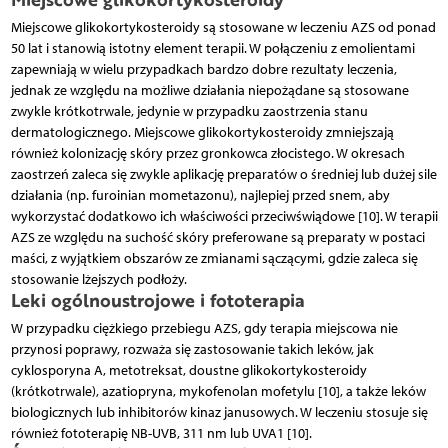
Miejscowe glikokortykosteroidy są stosowane w leczeniu AZS od ponad
50 lat i stanowią istotny element terapii. W połączeniu z emolientami
zapewniają w wielu przypadkach bardzo dobre rezultaty leczenia,
jednak ze względu na możliwe działania niepożądane są stosowane
zwykle krótkotrwale, jedynie w przypadku zaostrzenia stanu
dermatologicznego. Miejscowe glikokortykosteroidy zmniejszają
również kolonizację skóry przez gronkowca złocistego. W okresach
zaostrzeń zaleca się zwykle aplikację preparatów o średniej lub dużej sile
działania (np. furoinian mometazonu), najlepiej przed snem, aby
wykorzystać dodatkowo ich właściwości przeciwświądowe [10]. W terapii
AZS ze względu na suchość skóry preferowane są preparaty w postaci
maści, z wyjątkiem obszarów ze zmianami sączącymi, gdzie zaleca się
stosowanie lżejszych podłoży.
Leki ogólnoustrojowe i fototerapia
W przypadku ciężkiego przebiegu AZS, gdy terapia miejscowa nie
przynosi poprawy, rozważa się zastosowanie takich leków, jak
cyklosporyna A, metotreksat, doustne glikokortykosteroidy
(krótkotrwale), azatiopryna, mykofenolan mofetylu [10], a także leków
biologicznych lub inhibitorów kinaz janusowych. W leczeniu stosuje się
również fototerapię NB-UVB, 311 nm lub UVA1 [10].