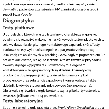
łojotokowe zapalenie skóry, świerzb, osutki polekowe,
atopic-like
dermatitis
u pacjentów z zakażeniem HIV, ziarniniaka grzybiastego i
zespół Sezary’ego [6].
Diagnostyka
Testy płatkowe
U dorosłych, u których wystąpiły zmiany o charakterze wyprysku,
powinno się rozważyć wykonanie naskórkowych testów płatkowych w
celu wykluczenia alergicznego kontaktowego zapalenia skóry. Testy
płatkowe należy wykonać szczególnie u pacjentów z nietypową
lokalizacją zmian skórnych w przebiegu AZS, nagłym pogorszeniem lub
brakiem adekwatnej reakcji na leczenie, a także zawsze w przypadku
towarzyszącego wyprysku rąk. Powszechnymi alergenami
kontaktowymi w tej grupie chorych są składniki kosmetyków,
produktów do pielęgnacji skóry, takie jak lanolina czy glikol
propylenowy oraz substancje zapachowe i konserwujące, a także
składniki leków do stosowania miejscowego (np. neomycyna).
Obserwuje się również alergię kontaktową na glikokortykosteroidy,
zwłaszcza jeśli stosowane są przewlekle [8].
Testy laboratoryjne
Zgodnie z terminologią przyjętą przez
World Allergy Organization
atopia