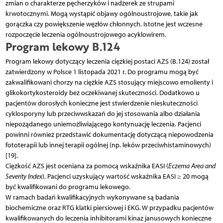
zmian o charakterze pęcherzyków i nadżerek ze strupami
krwotocznymi. Mogą wystąpić objawy ogólnoustrojowe, takie jak
gorączka czy powiększenie węzłów chłonnych. Istotne jest wczesne
rozpoczęcie leczenia ogólnoustrojowego acyklowirem.
Program lekowy B.124
Program lekowy dotyczący leczenia ciężkiej postaci AZS (B.124) został
zatwierdzony w Polsce 1 listopada 2021 r. Do programu mogą być
zakwalifikowani chorzy na ciężkie AZS stosujący miejscowo emolienty i
glikokortykosteroidy bez oczekiwanej skuteczności. Dodatkowo u
pacjentów dorosłych konieczne jest stwierdzenie nieskuteczności
cyklosporyny lub przeciwwskazań do jej stosowania albo działania
niepożądanego uniemożliwiającego kontynuację leczenia. Pacjenci
powinni również przedstawić dokumentację dotyczącą niepowodzenia
fototerapii lub innej terapii ogólnej (np. leków przeciwhistaminowych)
[19].
Ciężkość AZS jest oceniana za pomocą wskaźnika EASI (
Eczema Area and
Severity Index
). Pacjenci uzyskujący wartość wskaźnika EASI ≥ 20 mogą
być kwalifikowani do programu lekowego.
W ramach badań kwalifikacyjnych wykonywane są badania
biochemiczne oraz RTG klatki piersiowej i EKG. W przypadku pacjentów
kwalifikowanych do leczenia inhibitorami kinaz janusowych konieczne