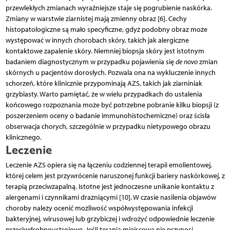
przewlekłych zmianach wyraźniejsze staje się pogrubienie naskórka.
Zmiany w warstwie ziarnistej mają zmienny obraz [6]. Cechy
histopatologiczne są mało specyficzne, gdyż podobny obraz może
występować w innych chorobach skóry, takich jak alergiczne
kontaktowe zapalenie skóry. Niemniej biopsja skóry jest istotnym
badaniem diagnostycznym w przypadku pojawienia się
de novo
zmian
skórnych u pacjentów dorosłych. Pozwala ona na wykluczenie innych
schorzeń, które klinicznie przypominają AZS, takich jak ziarniniak
grzybiasty. Warto pamiętać, że w wielu przypadkach do ustalenia
końcowego rozpoznania może być potrzebne pobranie kilku biopsji (z
poszerzeniem oceny o badanie immunohistochemiczne) oraz ścisła
obserwacja chorych, szczególnie w przypadku nietypowego obrazu
klinicznego.
Leczenie
Leczenie AZS opiera się na łączeniu codziennej terapii emolientowej,
której celem jest przywrócenie naruszonej funkcji bariery naskórkowej, z
terapią przeciwzapalną. Istotne jest jednoczesne unikanie kontaktu z
alergenami i czynnikami drażniącymi [10]. W czasie nasilenia objawów
choroby należy ocenić możliwość współwystępowania infekcji
bakteryjnej, wirusowej lub grzybiczej i wdrożyć odpowiednie leczenie
przeciwdrobnoustrojowe. Jeśli terapia miejscowa nie przynosi