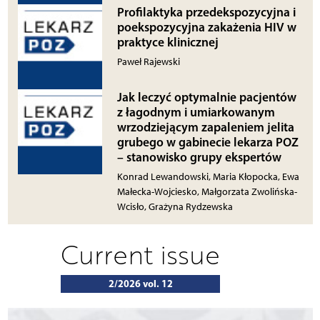
Profilaktyka przedekspozycyjna i
poekspozycyjna zakażenia HIV w
praktyce klinicznej
Paweł Rajewski
Jak leczyć optymalnie pacjentów
z łagodnym i umiarkowanym
wrzodziejącym zapaleniem jelita
grubego w gabinecie lekarza POZ
– stanowisko grupy ekspertów
Konrad Lewandowski, Maria Kłopocka, Ewa
Małecka-Wojciesko, Małgorzata Zwolińska-
Wcisło, Grażyna Rydzewska
Current issue
2/2026 vol. 12