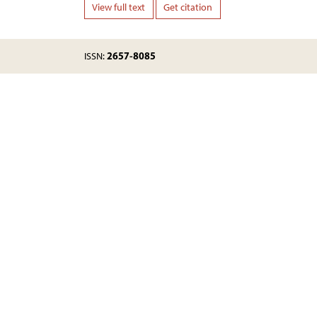
View full text
Get citation
2657-8085
ISSN: