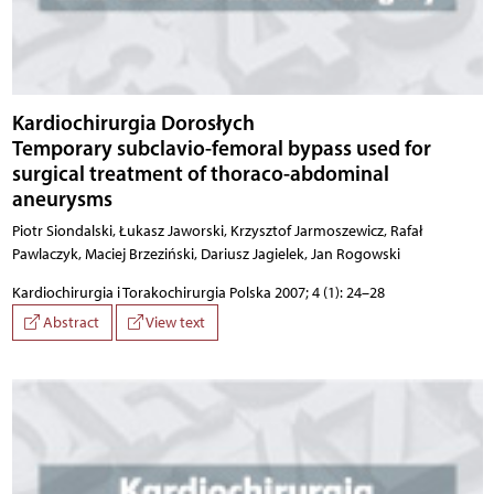
Kardiochirurgia Dorosłych
Temporary subclavio-femoral bypass used for
surgical treatment of thoraco-abdominal
aneurysms
Piotr Siondalski, Łukasz Jaworski, Krzysztof Jarmoszewicz, Rafał
Pawlaczyk, Maciej Brzeziński, Dariusz Jagielek, Jan Rogowski
Kardiochirurgia i Torakochirurgia Polska 2007; 4 (1): 24–28
Abstract
View text