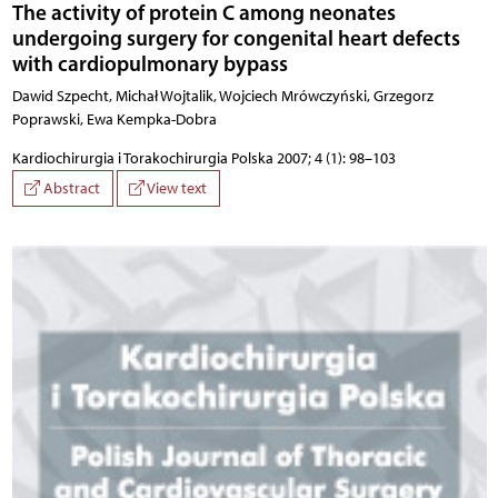
The activity of protein C among neonates
undergoing surgery for congenital heart defects
with cardiopulmonary bypass
Dawid Szpecht, Michał Wojtalik, Wojciech Mrówczyński, Grzegorz
Poprawski, Ewa Kempka-Dobra
Kardiochirurgia i Torakochirurgia Polska 2007; 4 (1): 98–103
Abstract
View text