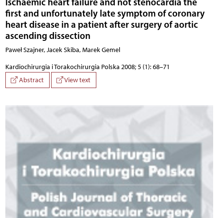
Ischaemic heart failure and not stenocardia the
first and unfortunately late symptom of coronary
heart disease in a patient after surgery of aortic
ascending dissection
Paweł Szajner, Jacek Skiba, Marek Gemel
Kardiochirurgia i Torakochirurgia Polska 2008; 5 (1): 68–71
Abstract
View text