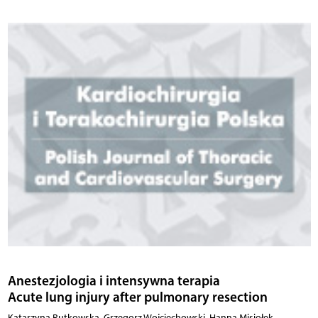
Anestezjologia i intensywna terapia
Acute lung injury after pulmonary resection
Katarzyna Rutkowska, Grzegorz Wojciechowski, Hanna Misiołek