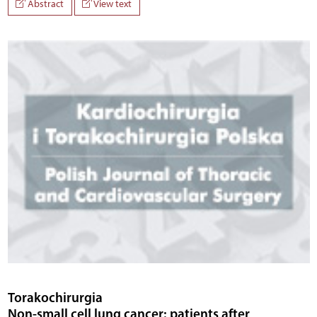
Abstract
View text
Torakochirurgia
Non-small cell lung cancer: patients after