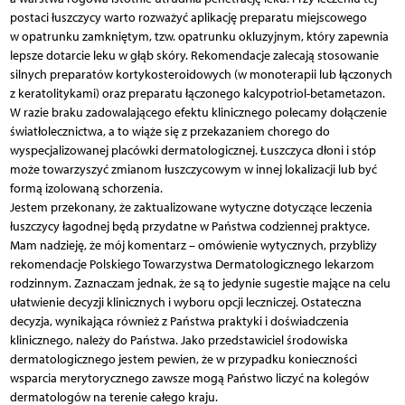
postaci łuszczycy warto rozważyć aplikację preparatu miejscowego
w opatrunku zamkniętym, tzw. opatrunku okluzyjnym, który zapewnia
lepsze dotarcie leku w głąb skóry. Rekomendacje zalecają stosowanie
silnych preparatów kortykosteroidowych (w monoterapii lub łączonych
z keratolitykami) oraz preparatu łączonego kalcypotriol-betametazon.
W razie braku zadowalającego efektu klinicznego polecamy dołączenie
światłolecznictwa, a to wiąże się z przekazaniem chorego do
wyspecjalizowanej placówki dermatologicznej. Łuszczyca dłoni i stóp
może towarzyszyć zmianom łuszczycowym w innej lokalizacji lub być
formą izolowaną schorzenia.
Jestem przekonany, że zaktualizowane wytyczne dotyczące leczenia
łuszczycy łagodnej będą przydatne w Państwa codziennej praktyce.
Mam nadzieję, że mój komentarz – omówienie wytycznych, przybliży
rekomendacje Polskiego Towarzystwa Dermatologicznego lekarzom
rodzinnym. Zaznaczam jednak, że są to jedynie sugestie mające na celu
ułatwienie decyzji klinicznych i wyboru opcji leczniczej. Ostateczna
decyzja, wynikająca również z Państwa praktyki i doświadczenia
klinicznego, należy do Państwa. Jako przedstawiciel środowiska
dermatologicznego jestem pewien, że w przypadku konieczności
wsparcia merytorycznego zawsze mogą Państwo liczyć na kolegów
dermatologów na terenie całego kraju.