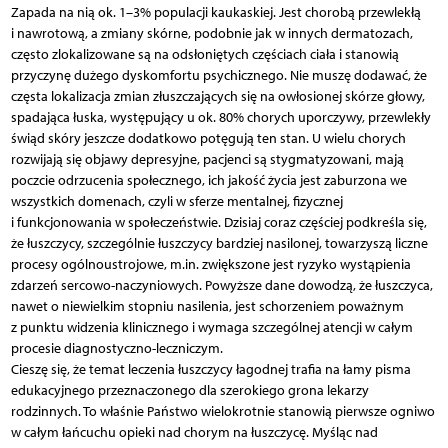
Zapada na nią ok. 1–3% populacji kaukaskiej. Jest chorobą przewlekłą
i nawrotową, a zmiany skórne, podobnie jak w innych dermatozach,
często zlokalizowane są na odsłoniętych częściach ciała i stanowią
przyczynę dużego dyskomfortu psychicznego. Nie muszę dodawać, że
częsta lokalizacja zmian złuszczających się na owłosionej skórze głowy,
spadająca łuska, występujący u ok. 80% chorych uporczywy, przewlekły
świąd skóry jeszcze dodatkowo potęgują ten stan. U wielu chorych
rozwijają się objawy depresyjne, pacjenci są stygmatyzowani, mają
poczcie odrzucenia społecznego, ich jakość życia jest zaburzona we
wszystkich domenach, czyli w sferze mentalnej, fizycznej
i funkcjonowania w społeczeństwie. Dzisiaj coraz częściej podkreśla się,
że łuszczycy, szczególnie łuszczycy bardziej nasilonej, towarzyszą liczne
procesy ogólnoustrojowe, m.in. zwiększone jest ryzyko wystąpienia
zdarzeń sercowo-naczyniowych. Powyższe dane dowodzą, że łuszczyca,
nawet o niewielkim stopniu nasilenia, jest schorzeniem poważnym
z punktu widzenia klinicznego i wymaga szczególnej atencji w całym
procesie diagnostyczno-leczniczym.
Cieszę się, że temat leczenia łuszczycy łagodnej trafia na łamy pisma
edukacyjnego przeznaczonego dla szerokiego grona lekarzy
rodzinnych. To właśnie Państwo wielokrotnie stanowią pierwsze ogniwo
w całym łańcuchu opieki nad chorym na łuszczycę. Myśląc nad