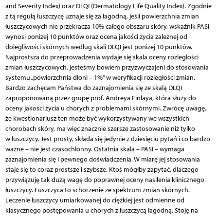
and Severity Index) oraz DLQI (Dermatology Life Quality Index). Zgodnie
z tą regułą łuszczycę uznaje się za łagodną, jeśli powierzchnia zmian
łuszczycowych nie przekracza 10% całego obszaru skóry, wskaźnik PASI
wynosi poniżej 10 punktów oraz ocena jakości życia zależnej od
dolegliwości skórnych według skali DLQI jest poniżej 10 punktów.
Najprostsza do przeprowadzenia wydaje się skala oceny rozległości
zmian łuszczycowych, jesteśmy bowiem przyzwyczajeni do stosowania
systemu „powierzchnia dłoni – 1%” w weryfikacji rozległości zmian.
Bardzo zachęcam Państwa do zaznajomienia się ze skalą DLQI
zaproponowaną przez grupę prof. Andreya Finlaya, która służy do
oceny jakości życia u chorych z problemami skórnymi. Zwrócę uwagę,
że kwestionariusz ten może być wykorzystywany we wszystkich
chorobach skóry, ma więc znacznie szersze zastosowanie niż tylko
w łuszczycy. Jest prosty, składa się jedynie z dziesięciu pytań i co bardzo
ważne – nie jest czasochłonny. Ostatnia skala – PASI – wymaga
zaznajomienia się i pewnego doświadczenia. W miarę jej stosowania
staje się to coraz prostsze i szybsze. Ktoś mógłby zapytać, dlaczego
przywiązuję tak dużą wagę do poprawnej oceny nasilenia klinicznego
łuszczycy. Łuszczyca to schorzenie ze spektrum zmian skórnych.
Leczenie łuszczycy umiarkowanej do ciężkiej jest odmienne od
klasycznego postępowania u chorych z łuszczycą łagodną. Stoję na