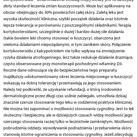
złoty standard leczenia zmian łuszczycowych. Może być aplikowany na
obszar obejmujący do 30% powierzchni całej skóry. Zaletą leku jest
wysoka skuteczność kliniczna, szybki początek działania oraz istotnie
lepsza tolerancja w porównaniu z poszczególnymi składnikami. Terapia
kortykosteroidami, szczególnie o dużej i bardzo dużej sile działania
(takie bowiem leki chcemy stosować w łuszczycy), obarczona jest
wieloma działaniami niepożądanymi, w tym zanikiem skóry. Połączenie
kortykosteroidu z kalcypotriolem nie tylko wpływa na zmniejszenie
ryzyka działania atrofogennego, lecz także redukuje działanie drażniące,
często obserwowane przy monoterapii pochodnymi witaminy D3.
Roczne dane odnoszące się do bezpieczeństwa tego preparatu
(najdłuższy udokumentowany okres leczenia miejscowego w łuszczycy)
wskazują na dobrą tolerancję i przemawiają za jego stosowaniem.
Należy też podkreślić, że uzyskanie refundacji, o którą środowisko
dermatologiczne przez długi czas usilnie zabiegało, umożliwia dzisiaj
znacznie szersze stosowanie tego leku w codziennej praktyce klinicznej.
Nie można też zapominać o możliwości stosowania cygnoliny. Jest to lek
skuteczny i bezpieczny, ale w dzisiejszych czasach widzę możliwość jego
szerszego stosowania raczej tylko w lecznictwie zamkniętym. Możliwość
pobrudzenia odzieży, wywoływanie podrażnienia i przebarwienia skóry
stanowią istotne ograniczenia w stosowaniu cygnoliny. Jeżeli zdecydują