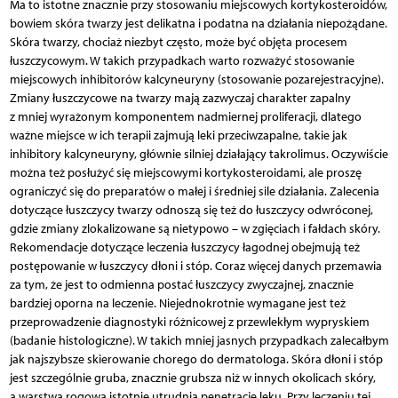
Ma to istotne znacznie przy stosowaniu miejscowych kortykosteroidów,
bowiem skóra twarzy jest delikatna i podatna na działania niepożądane.
Skóra twarzy, chociaż niezbyt często, może być objęta procesem
łuszczycowym. W takich przypadkach warto rozważyć stosowanie
miejscowych inhibitorów kalcyneuryny (stosowanie pozarejestracyjne).
Zmiany łuszczycowe na twarzy mają zazwyczaj charakter zapalny
z mniej wyrażonym komponentem nadmiernej proliferacji, dlatego
ważne miejsce w ich terapii zajmują leki przeciwzapalne, takie jak
inhibitory kalcyneuryny, głównie silniej działający takrolimus. Oczywiście
można też posłużyć się miejscowymi kortykosteroidami, ale proszę
ograniczyć się do preparatów o małej i średniej sile działania. Zalecenia
dotyczące łuszczycy twarzy odnoszą się też do łuszczycy odwróconej,
gdzie zmiany zlokalizowane są nietypowo – w zgięciach i fałdach skóry.
Rekomendacje dotyczące leczenia łuszczycy łagodnej obejmują też
postępowanie w łuszczycy dłoni i stóp. Coraz więcej danych przemawia
za tym, że jest to odmienna postać łuszczycy zwyczajnej, znacznie
bardziej oporna na leczenie. Niejednokrotnie wymagane jest też
przeprowadzenie diagnostyki różnicowej z przewlekłym wypryskiem
(badanie histologiczne). W takich mniej jasnych przypadkach zalecałbym
jak najszybsze skierowanie chorego do dermatologa. Skóra dłoni i stóp
jest szczególnie gruba, znacznie grubsza niż w innych okolicach skóry,
a warstwa rogowa istotnie utrudnia penetrację leku. Przy leczeniu tej