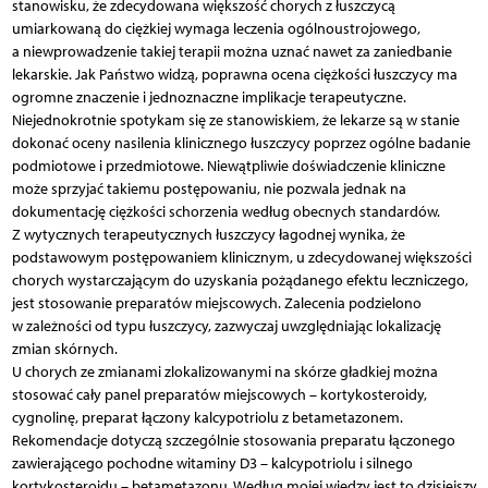
stanowisku, że zdecydowana większość chorych z łuszczycą
umiarkowaną do ciężkiej wymaga leczenia ogólnoustrojowego,
a niewprowadzenie takiej terapii można uznać nawet za zaniedbanie
lekarskie. Jak Państwo widzą, poprawna ocena ciężkości łuszczycy ma
ogromne znaczenie i jednoznaczne implikacje terapeutyczne.
Niejednokrotnie spotykam się ze stanowiskiem, że lekarze są w stanie
dokonać oceny nasilenia klinicznego łuszczycy poprzez ogólne badanie
podmiotowe i przedmiotowe. Niewątpliwie doświadczenie kliniczne
może sprzyjać takiemu postępowaniu, nie pozwala jednak na
dokumentację ciężkości schorzenia według obecnych standardów.
Z wytycznych terapeutycznych łuszczycy łagodnej wynika, że
podstawowym postępowaniem klinicznym, u zdecydowanej większości
chorych wystarczającym do uzyskania pożądanego efektu leczniczego,
jest stosowanie preparatów miejscowych. Zalecenia podzielono
w zależności od typu łuszczycy, zazwyczaj uwzględniając lokalizację
zmian skórnych.
U chorych ze zmianami zlokalizowanymi na skórze gładkiej można
stosować cały panel preparatów miejscowych – kortykosteroidy,
cygnolinę, preparat łączony kalcypotriolu z betametazonem.
Rekomendacje dotyczą szczególnie stosowania preparatu łączonego
zawierającego pochodne witaminy D3 – kalcypotriolu i silnego
kortykosteroidu – betametazonu. Według mojej wiedzy jest to dzisiejszy