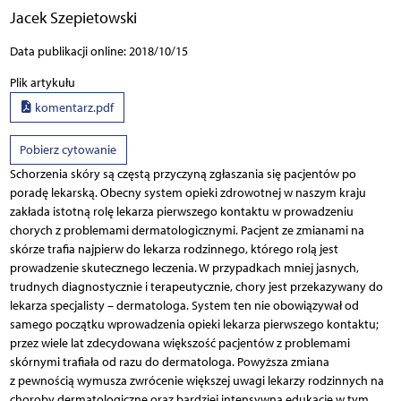
Jacek Szepietowski
Data publikacji online: 2018/10/15
Plik artykułu
komentarz.pdf
Pobierz cytowanie
Schorzenia skóry są częstą przyczyną zgłaszania się pacjentów po
poradę lekarską. Obecny system opieki zdrowotnej w naszym kraju
zakłada istotną rolę lekarza pierwszego kontaktu w prowadzeniu
chorych z problemami dermatologicznymi. Pacjent ze zmianami na
skórze trafia najpierw do lekarza rodzinnego, którego rolą jest
prowadzenie skutecznego leczenia. W przypadkach mniej jasnych,
trudnych diagnostycznie i terapeutycznie, chory jest przekazywany do
lekarza specjalisty – dermatologa. System ten nie obowiązywał od
samego początku wprowadzenia opieki lekarza pierwszego kontaktu;
przez wiele lat zdecydowana większość pacjentów z problemami
skórnymi trafiała od razu do dermatologa. Powyższa zmiana
z pewnością wymusza zwrócenie większej uwagi lekarzy rodzinnych na
choroby dermatologiczne oraz bardziej intensywną edukację w tym