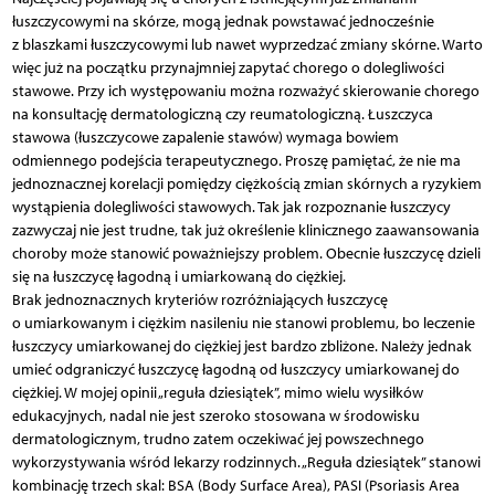
łuszczycowymi na skórze, mogą jednak powstawać jednocześnie
z blaszkami łuszczycowymi lub nawet wyprzedzać zmiany skórne. Warto
więc już na początku przynajmniej zapytać chorego o dolegliwości
stawowe. Przy ich występowaniu można rozważyć skierowanie chorego
na konsultację dermatologiczną czy reumatologiczną. Łuszczyca
stawowa (łuszczycowe zapalenie stawów) wymaga bowiem
odmiennego podejścia terapeutycznego. Proszę pamiętać, że nie ma
jednoznacznej korelacji pomiędzy ciężkością zmian skórnych a ryzykiem
wystąpienia dolegliwości stawowych. Tak jak rozpoznanie łuszczycy
zazwyczaj nie jest trudne, tak już określenie klinicznego zaawansowania
choroby może stanowić poważniejszy problem. Obecnie łuszczycę dzieli
się na łuszczycę łagodną i umiarkowaną do ciężkiej.
Brak jednoznacznych kryteriów rozróżniających łuszczycę
o umiarkowanym i ciężkim nasileniu nie stanowi problemu, bo leczenie
łuszczycy umiarkowanej do ciężkiej jest bardzo zbliżone. Należy jednak
umieć odgraniczyć łuszczycę łagodną od łuszczycy umiarkowanej do
ciężkiej. W mojej opinii „reguła dziesiątek”, mimo wielu wysiłków
edukacyjnych, nadal nie jest szeroko stosowana w środowisku
dermatologicznym, trudno zatem oczekiwać jej powszechnego
wykorzystywania wśród lekarzy rodzinnych. „Reguła dziesiątek” stanowi
kombinację trzech skal: BSA (Body Surface Area), PASI (Psoriasis Area