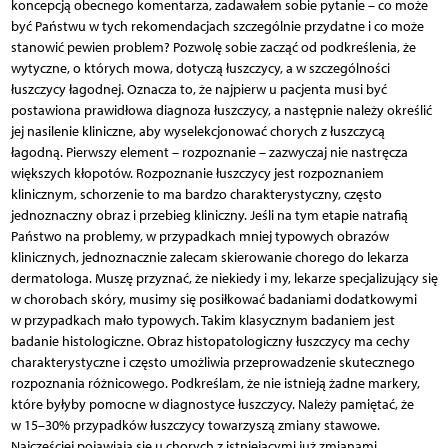
koncepcją obecnego komentarza, zadawałem sobie pytanie – co może
być Państwu w tych rekomendacjach szczególnie przydatne i co może
stanowić pewien problem? Pozwolę sobie zacząć od podkreślenia, że
wytyczne, o których mowa, dotyczą łuszczycy, a w szczególności
łuszczycy łagodnej. Oznacza to, że najpierw u pacjenta musi być
postawiona prawidłowa diagnoza łuszczycy, a następnie należy określić
jej nasilenie kliniczne, aby wyselekcjonować chorych z łuszczycą
łagodną. Pierwszy element – rozpoznanie – zazwyczaj nie nastręcza
większych kłopotów. Rozpoznanie łuszczycy jest rozpoznaniem
klinicznym, schorzenie to ma bardzo charakterystyczny, często
jednoznaczny obraz i przebieg kliniczny. Jeśli na tym etapie natrafią
Państwo na problemy, w przypadkach mniej typowych obrazów
klinicznych, jednoznacznie zalecam skierowanie chorego do lekarza
dermatologa. Muszę przyznać, że niekiedy i my, lekarze specjalizujący się
w chorobach skóry, musimy się posiłkować badaniami dodatkowymi
w przypadkach mało typowych. Takim klasycznym badaniem jest
badanie histologiczne. Obraz histopatologiczny łuszczycy ma cechy
charakterystyczne i często umożliwia przeprowadzenie skutecznego
rozpoznania różnicowego. Podkreślam, że nie istnieją żadne markery,
które byłyby pomocne w diagnostyce łuszczycy. Należy pamiętać, że
w 15–30% przypadków łuszczycy towarzyszą zmiany stawowe.
Najczęściej pojawiają się u chorych z istniejącymi już zmianami