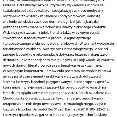
zakresie. Uczestnicząc jako nauczyciel czy wykładowca w procesie
kształcenia osób odbywających specjalizację z zakresu medycyny
rodzinnej oraz w szerokim szkoleniu podyplomowym, odnoszę
wrażenie, że wiedza z zakresu dermatologii jest jak najbardziej
pożądana i oczekiwana w środowisku lekarzy pierwszego kontaktu.
W dzisiejszych czasach istnieje trend, a także w pewnym sensie
konieczność, standaryzowania procesu diagnostycznego
i terapeutycznego wielu jednostek chorobowych. W ten nurt wpisuje się
też aktywność Polskiego Towarzystwa Dermatologicznego, które od
szeregu lat publikuje rekomendacje dotyczące leczenia najczęstszych
dermatoz. Rekomendacje te w miarę upływu lat i pojawiania się coraz to
nowych danych literaturowych są systematycznie uaktualniane.
W niniejszym komentarzu – omówieniu postaram się zwrócić Państwa
uwagę na istotne elementy praktyczne wytycznych dotyczących
leczenia łuszczycy łagodnej, przygotowanych przez grupę ekspertów,
którą miałem przyjemność i zaszczyt kierować, opublikowanych na
łamach „Przeglądu Dermatologicznego” w 2018 r. (Reich A., Adamski Z.,
Chodorowska G. i wsp. Łuszczyca. Rekomendacje diagnostyczno-
terapeutyczne Polskiego Towarzystwa Dermatologicznego. Część I:
łuszczyca łagodna. Dermatol Rev/Przegl Dermatol 2018, 105, 225-243).
Łuszczyca (psoriasis vulgaris) to jedna z najczęstszych chorób skóry.