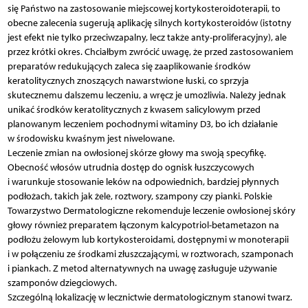
się Państwo na zastosowanie miejscowej kortykosteroidoterapii, to
obecne zalecenia sugerują aplikację silnych kortykosteroidów (istotny
jest efekt nie tylko przeciwzapalny, lecz także anty-proliferacyjny), ale
przez krótki okres. Chciałbym zwrócić uwagę, że przed zastosowaniem
preparatów redukujących zaleca się zaaplikowanie środków
keratolitycznych znoszących nawarstwione łuski, co sprzyja
skutecznemu dalszemu leczeniu, a wręcz je umożliwia. Należy jednak
unikać środków keratolitycznych z kwasem salicylowym przed
planowanym leczeniem pochodnymi witaminy D3, bo ich działanie
w środowisku kwaśnym jest niwelowane.
Leczenie zmian na owłosionej skórze głowy ma swoją specyfikę.
Obecność włosów utrudnia dostęp do ognisk łuszczycowych
i warunkuje stosowanie leków na odpowiednich, bardziej płynnych
podłożach, takich jak żele, roztwory, szampony czy pianki. Polskie
Towarzystwo Dermatologiczne rekomenduje leczenie owłosionej skóry
głowy również preparatem łączonym kalcypotriol-betametazon na
podłożu żelowym lub kortykosteroidami, dostępnymi w monoterapii
i w połączeniu ze środkami złuszczającymi, w roztworach, szamponach
i piankach. Z metod alternatywnych na uwagę zasługuje używanie
szamponów dziegciowych.
Szczególną lokalizację w lecznictwie dermatologicznym stanowi twarz.