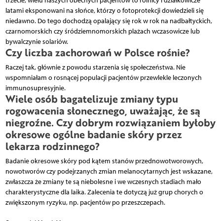
trzecie, wielu naszych obecnych pacjentów to rolnicy i działkowicze
latami eksponowani na słońce, którzy o fotoprotekcji dowiedzieli się
niedawno. Do tego dochodzą opalający się rok w rok na nadbałtyckich,
czarnomorskich czy śródziemnomorskich plażach wczasowicze lub
bywalczynie solariów.
Czy liczba zachorowań w Polsce rośnie?
Raczej tak, głównie z powodu starzenia się społeczeństwa. Nie
wspomniałam o rosnącej populacji pacjentów przewlekle leczonych
immunosupresyjnie.
Wiele osób bagatelizuje zmiany typu
rogowacenia słonecznego, uważając, że są
niegroźne. Czy dobrym rozwiązaniem byłoby
okresowe ogólne badanie skóry przez
lekarza rodzinnego?
Badanie okresowe skóry pod kątem stanów przednowotworowych,
nowotworów czy podejrzanych zmian melanocytarnych jest wskazane,
zwłaszcza że zmiany te są niebolesne i we wczesnych stadiach mało
charakterystyczne dla laika. Zalecenia te dotyczą już grup chorych o
zwiększonym ryzyku, np. pacjentów po przeszczepach.