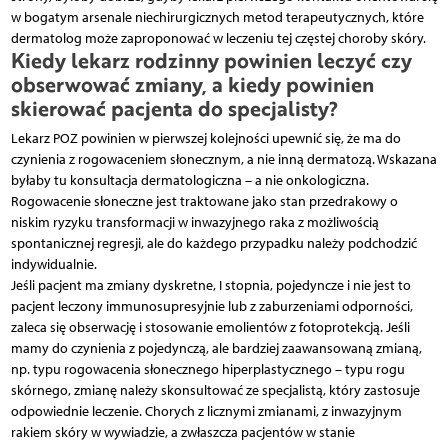
w bogatym arsenale niechirurgicznych metod terapeutycznych, które
dermatolog może zaproponować w leczeniu tej częstej choroby skóry.
Kiedy lekarz rodzinny powinien leczyć czy
obserwować zmiany, a kiedy powinien
skierować pacjenta do specjalisty?
Lekarz POZ powinien w pierwszej kolejności upewnić się, że ma do
czynienia z rogowaceniem słonecznym, a nie inną dermatozą. Wskazana
byłaby tu konsultacja dermatologiczna – a nie onkologiczna.
Rogowacenie słoneczne jest traktowane jako stan przedrakowy o
niskim ryzyku transformacji w inwazyjnego raka z możliwością
spontanicznej regresji, ale do każdego przypadku należy podchodzić
indywidualnie.
Jeśli pacjent ma zmiany dyskretne, I stopnia, pojedyncze i nie jest to
pacjent leczony immunosupresyjnie lub z zaburzeniami odporności,
zaleca się obserwację i stosowanie emolientów z fotoprotekcją. Jeśli
mamy do czynienia z pojedynczą, ale bardziej zaawansowaną zmianą,
np. typu rogowacenia słonecznego hiperplastycznego – typu rogu
skórnego, zmianę należy skonsultować ze specjalistą, który zastosuje
odpowiednie leczenie. Chorych z licznymi zmianami, z inwazyjnym
rakiem skóry w wywiadzie, a zwłaszcza pacjentów w stanie