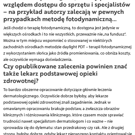
względem dostępu do sprzętu i specjalistów
– na przykład autorzy zalecają w pewnych
przypadkach metodę fotodynamiczną…
Jeśli chodzi o terapię fotodynamiczną, to dostępna jest jedynie w
większych ośrodkach i to nie wszystkich, przeważnie nie „na fundusz”.
Można w tym miejscu wspomnieć o stosowanej w niektórych
zachodnich ośrodkach metodzie daylight PDT – terapii foto­dynamicznej
z wykorzystaniem słońca jako źródła promieniowania, co obniża koszty,
ale oczywiście wymaga doświadczenia.
Czy opublikowane zalecenia powinien znać
także lekarz podstawowej opieki
zdrowotnej?
To bardzo obszerne opracowanie dotyczące głównie leczenia
dermatologicznego. Oczywiście dobrze byłoby, aby lekarze
podstawowej opieki zdrowotnej znali zagadnienie. Jednak w
omawianym opracowaniu brakuje podstaw, a zwłaszcza obrazów
klinicznych i różnicowania klinicznego, które czasem może sprawiać
trudności nawet specjalistom dermatologom i co ważne – nie
sprowadza się do dylematu: stan przedrakowy czy rak. Ale z drugiej
strony, byłoby dobrze, gdyby lekarz pierwszego kontaktu orientował się