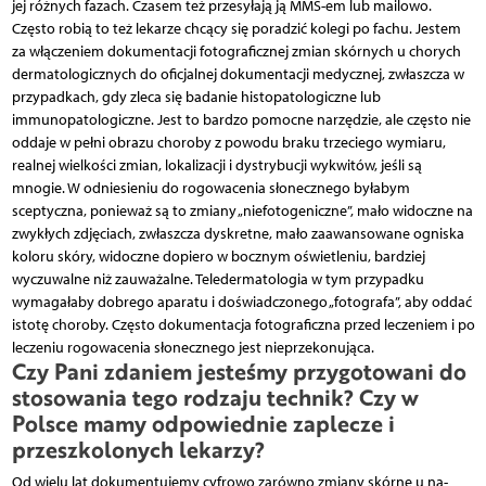
jej różnych fazach. Czasem też przesyłają ją MMS-em lub mailowo.
Często robią to też lekarze chcący się poradzić kolegi po fachu. Jestem
za włączeniem dokumentacji fotograficznej zmian skórnych u chorych
dermatologicznych do oficjalnej dokumentacji medycznej, zwłaszcza w
przypadkach, gdy zleca się badanie histopatologiczne lub
immunopatologiczne. Jest to bardzo pomocne narzędzie, ale często nie
oddaje w pełni obrazu choroby z powodu braku trzeciego wymiaru,
realnej wielkości zmian, lokalizacji i dystrybucji wykwitów, jeśli są
mnogie. W odniesieniu do rogowacenia słonecznego byłabym
sceptyczna, ponieważ są to zmiany „niefotogeniczne”, mało widoczne na
zwykłych zdjęciach, zwłaszcza dyskretne, mało zaawansowane ogniska
koloru skóry, widoczne dopiero w bocznym oświetleniu, bardziej
wyczuwalne niż zauważalne. Teledermatologia w tym przypadku
wymagałaby dobrego aparatu i doświadczonego „fotografa”, aby oddać
istotę choroby. Często dokumentacja fotograficzna przed leczeniem i po
leczeniu rogowacenia słonecznego jest nieprzekonująca.
Czy Pani zdaniem jesteśmy przygotowani do
stosowania tego rodzaju technik? Czy w
Polsce mamy odpowiednie zaplecze i
przeszkolonych lekarzy?
Od wielu lat dokumentujemy cyfrowo zarówno zmiany skórne u na­