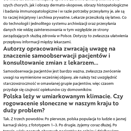
szych chorych, jak i obrazy der­ma­to-skopowe, obrazy histopatologiczne
i badania immunopatologiczne i w razie potrzeby przesyłamy je, ale są
to raczej inicjatywy i archiwa prywatne. Lekarze przeszkolą się łatwo. Co
do technologii i jednolitego systemu archiwizacji oraz przesyłania
danych nie widzę zainteresowania w tym względzie ze strony
zarządzających służbą zdrowia w Polsce. Dotyczy to zwłaszcza ułatwienia
przepływu informacji między lekarzami.
Autorzy opracowania zwracają uwagę na
znaczenie samoobserwacji pacjentów i
konsultowanie zmian z lekarzem…
Samoobserwacja pacjentów jest bardzo ważna, zwłaszcza zwrócenie
uwagi na wymienione wcześniej objawy, ale należy też uwzględnić
starczo­wzroczność w omawianej grupie pacjentów, więc czasem
przydaje się czujność opiekunów czy domowników.
Polska leży w umiarkowanym klimacie. Czy
rogowacenie słoneczne w naszym kraju to
duży problem?
Tak. Z trzech powodów. Po pierwsze, polska populacja to ludzie o jasnej
karnacji skóry, z fototypem 1–3. Po drugie, żyjemy coraz dłużej. Po