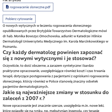
Plik artykułu
rogowacenie sloneczne.pdf
Pobierz cytowanie
O nowych wytycznych w leczeniu rogowacenia słonecznego
opublikowanych przez Brytyjskie Towarzystwo Dermatologiczne mówi
dr hab. Monika Bowszyc-Dmochowska, adiunkt w Katedrze i Klinice
Dermatologii Uniwersytetu Medycznego im. Karola Marcinkowskiego w
Poznaniu.
Czy każdy dermatolog powinien zapoznać
się z nowymi wytycznymi i je stosować?
Oczywiście, to dość obszerne, a zarazem syntetyczne i bardzo
praktyczne opracowanie, uwzględniające również koszt i czas trwania
terapii, dotyczące postępowania z pacjentami z ogniskami rogowacenia
słonecznego, którzy również w Polsce stanowią znaczny odsetek
pacjentów dermatolo­gicznych.
Jakie są najważniejsze zmiany w stosunku do
zaleceń z 2007 r.?
Nowe opracowanie jest znacznie szersze, uwzględnia m.in. nowe leki,
które pojawiły się na rynku, np. mebutynian ingenolu, czy terapie