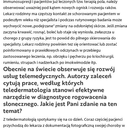
immunosupresji i pacjentów już leczonych tzw. terapią pola, należy
obserwować uważniej pod kątem nowych ognisk i rozwoju raków.
Lekarz rodzinny ma częstszy kontakt ze schorowanym pacjentem w
podeszłym wieku niż specjalista i podczas rutynowego badania może
wychwycić nowe „podejrzane” zmiany na odsłoniętej skórze. Jeśli zmiana
zaczyna krwawić, rosnąć, boleć lub staje się wyniosła, zwłaszcza u
chorego z grupy ryzyka, jest to powód do pilnego skierowania do
specjalisty. Lekarz rodzinny powinien też się orientować lub zostać
poinformowany o prawidłowych odczynach w przebiegu
zastosowanego leczenia, np. obrzęku i pęcherzu po kriochirurgii,
rumieniu, strupach i nadżerkach po imokwimodzie itp.
Obecnie na świecie obserwuje się rozwój
usług telemedycznych. Autorzy zaleceń
cytują prace, według których
teledermatologia stanowi efektywne
narzędzie w diagnostyce rogowacenia
słonecznego. Jakie jest Pani zdanie na ten
temat?
Z teledermatologią spotykamy się na co dzień. Coraz częściej pacjenci
przychodzą do lekarza z dokumentacją fotograficzną swojej choroby w