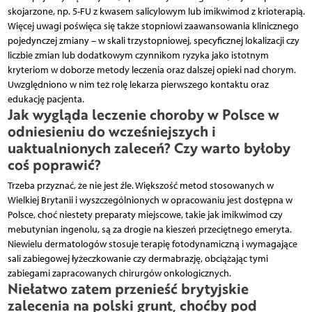
skojarzone, np. 5-FU z kwasem salicylowym lub imikwimod z krioterapią.
Więcej uwagi poświęca się także stopniowi zaawansowania klinicznego
pojedynczej zmiany – w skali trzystopniowej, specyficznej lokalizacji czy
liczbie zmian lub dodatkowym czynnikom ryzyka jako istotnym
kryteriom w doborze metody leczenia oraz dalszej opieki nad chorym.
Uwzględniono w nim też rolę lekarza pierwszego kontaktu oraz
edukację pacjenta.
Jak wygląda leczenie choroby w Polsce w
odniesieniu do wcześniejszych i
uaktualnionych zaleceń? Czy warto byłoby
coś poprawić?
Trzeba przyznać, że nie jest źle. Większość metod stosowanych w
Wielkiej Brytanii i wyszczególnionych w opracowaniu jest dostępna w
Polsce, choć niestety preparaty miejscowe, takie jak imikwimod czy
mebutynian ingenolu, są za drogie na kieszeń przeciętnego emeryta.
Niewielu dermatologów stosuje terapię fotodynamiczną i wymagające
sali zabiegowej łyżeczkowanie czy dermabrazję, obciążając tymi
zabiegami zapracowanych chirurgów onkologicznych.
Niełatwo zatem przenieść brytyjskie
zalecenia na polski grunt, choćby pod