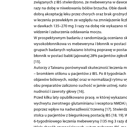
związanych z IBS stwierdzono, że mebeweryna w dawce
razy na dobę w niwelowaniu bólów brzucha. Obie dawk
dobrą akceptację leku przez chorych oraz brak groźny
w leczeniu przewlekłym ze względu na zmniejszenie li
w dawkach 135–270 mg 3 razy na dobę nie wykazano nie
widzenie i zaburzenia oddawania moczu.
W prospektywnym badaniu z randomizacją oceniano sku
wysokobłonnikowa vs mebeweryna i błonnik w postaci łus
grupach badanych wykazano istotną poprawę w postaci 
błonnik w postaci babki jajowatej 28% pacjentów zgłosił
[15].
Autorzy z Taiwanu porównywali skuteczność leczenia 
– bromkiem otilonu u pacjentów z IBS. Po 8 tygodniac
objawów bólowych, wzdęć oraz w normalizacji rytmu 
obu preparatów zaliczono suchość w jamie ustnej, nato
nudności i zawroty głowy [16].
Przed kilku laty opublikowano pracę, w której wykazano
wychwytu zwrotnego glutaminianu i receptora NMDA)
poprzez wpływ na nadwrażliwość trzewną [17]. Stwier
stolca u pacjentów z biegunkową postacią IBS [18, 19].
6-tygodniowego leczenia mebeweryną (135 mg 3 razy dzi