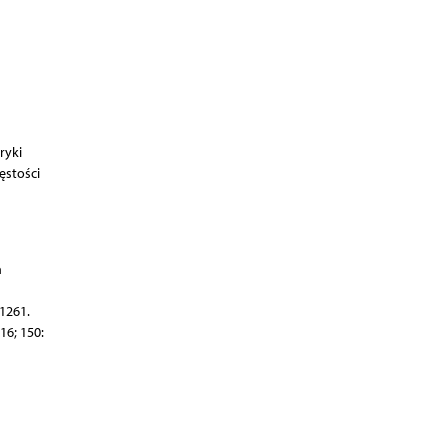
ryki
ęstości
n
1261.
16; 150: