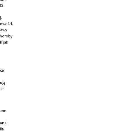
BS
.
bowości,
jawy
choroby
h jak
ce
ują
ie
zone
ianiu
la