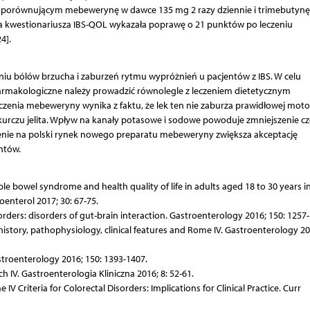
 porównującym mebewerynę w dawce 135 mg 2 razy dziennie i trimebutynę
za kwestionariusza IBS-QOL wykazała poprawę o 21 punktów po leczeniu
4].
iu bólów brzucha i zaburzeń rytmu wypróżnień u pacjentów z IBS. W celu
farmakologiczne należy prowadzić równolegle z leczeniem dietetycznym
leczenia mebeweryny wynika z faktu, że lek ten nie zaburza prawidłowej moto
 skurczu jelita. Wpływ na kanały potasowe i sodowe powoduje zmniejszenie cz
zenie na polski rynek nowego preparatu mebeweryny zwiększa akceptację
ntów.
ble bowel syndrome and health quality of life in adults aged 18 to 30 years i
oenterol 2017; 30: 67-75.
rders: disorders of gut-brain interaction. Gastroenterology 2016; 150: 1257-
history, pathophysiology, clinical features and Rome IV. Gastroenterology 20
astroenterology 2016; 150: 1393-1407.
 IV. Gastroenterologia Kliniczna 2016; 8: 52-61.
 Criteria for Colorectal Disorders: Implications for Clinical Practice. Curr