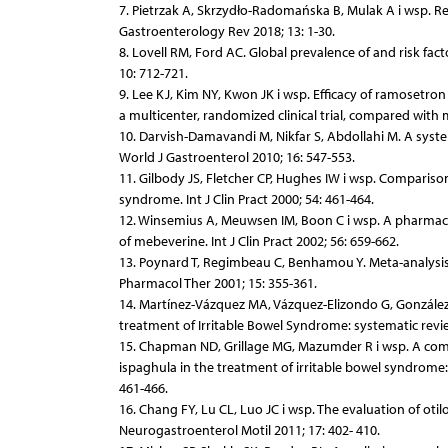
7. Pietrzak A, Skrzydło-Radomańska B, Mulak A i wsp. 
Gastroenterology Rev 2018; 13: 1-30.
8. Lovell RM, Ford AC. Global prevalence of and risk fac
10: 712-721.
9. Lee KJ, Kim NY, Kwon JK i wsp. Efficacy of ramosetron
a multicenter, randomized clinical trial, compared with
10. Darvish-Damavandi M, Nikfar S, Abdollahi M. A system
World J Gastroenterol 2010; 16: 547-553.
11. Gilbody JS, Fletcher CP, Hughes IW i wsp. Compariso
syndrome. Int J Clin Pract 2000; 54: 461-464.
12. Winsemius A, Meuwsen IM, Boon C i wsp. A pharmacok
of mebeverine. Int J Clin Pract 2002; 56: 659-662.
13. Poynard T, Regimbeau C, Benhamou Y. Meta-analysis
Pharmacol Ther 2001; 15: 355-361.
14. Martínez-Vázquez MA, Vázquez-Elizondo G, González
treatment of Irritable Bowel Syndrome: systematic revi
15. Chapman ND, Grillage MG, Mazumder R i wsp. A comp
ispaghula in the treatment of irritable bowel syndrome: 
461-466.
16. Chang FY, Lu CL, Luo JC i wsp. The evaluation of ot
Neurogastroenterol Motil 2011; 17: 402- 410.