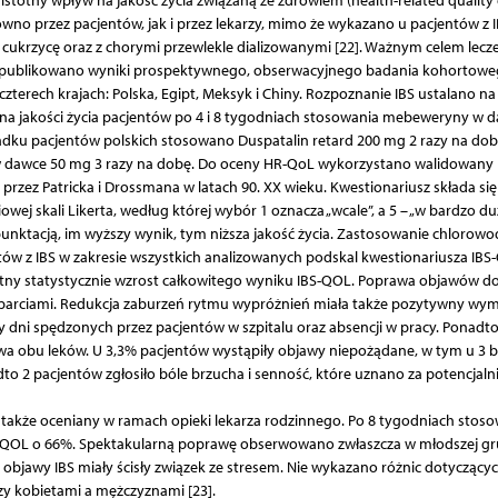
totny wpływ na jakość życia związaną ze zdrowiem (health-related quality of
ówno przez pacjentów, jak i przez lekarzy, mimo że wykazano u pacjentów z 
 cukrzycę oraz z chorymi przewlekle dializowanymi [22]. Ważnym celem lecz
 r. opublikowano wyniki prospektywnego, obserwacyjnego badania kohortow
terech krajach: Polska, Egipt, Meksyk i Chiny. Rozpoznanie IBS ustalano na
cena jakości życia pacjentów po 4 i 8 tygodniach stosowania mebeweryny w 
dku pacjentów polskich stosowano Duspatalin retard 200 mg 2 razy na dob
 dawce 50 mg 3 razy na dobę. Do oceny HR-QoL wykorzystano walidowany
 przez Patricka i Drossmana w latach 90. XX wieku. Kwestionariusz składa się
wej skali Likerta, według której wybór 1 oznacza „wcale”, a 5 – „w bardzo d
unktacją, im wyższy wynik, tym niższa jakość życia. Zastosowanie chlorow
ów z IBS w zakresie wszystkich analizowanych podskal kwestionariusza IBS
stotny statystycznie wzrost całkowitego wyniku IBS-QOL. Poprawa objawów do
aparciami. Redukcja zaburzeń rytmu wypróżnień miała także pozytywny wym
dni spędzonych przez pacjentów w szpitalu oraz absencji w pracy. Ponadt
wa obu leków. U 3,3% pacjentów wystąpiły objawy niepożądane, w tym u 3 b
o 2 pacjentów zgłosiło bóle brzucha i senność, które uznano za potencjaln
 także oceniany w ramach opieki lekarza rodzinnego. Po 8 tygodniach stos
QOL o 66%. Spektakularną poprawę obserwowano zwłaszcza w młodszej gr
objawy IBS miały ścisły związek ze stresem. Nie wykazano różnic dotyczący
 kobietami a mężczyznami [23].