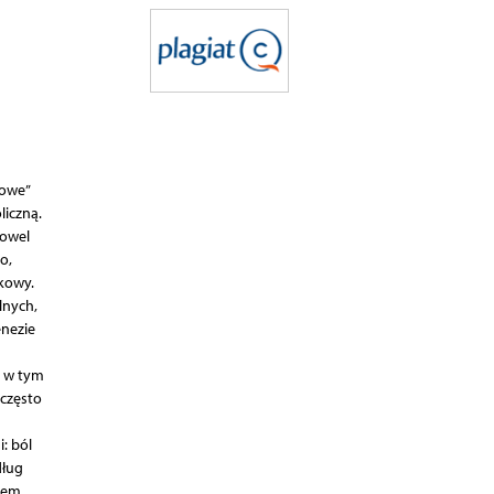
iowe”
liczną.
bowel
o,
ikowy.
lnych,
enezie
, w tym
 często
: ból
dług
iem.