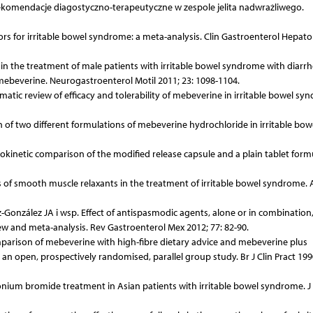
Rekomendacje diagostyczno-terapeutyczne w zespole jelita nadwrażliwego.
tors for irritable bowel syndrome: a meta-analysis. Clin Gastroenterol Hepato
 in the treatment of male patients with irritable bowel syndrome with diarrh
 mebeverine. Neurogastroenterol Motil 2011; 23: 1098-1104.
atic review of efficacy and tolerability of mebeverine in irritable bowel sy
n of two different formulations of mebeverine hydrochloride in irritable bow
inetic comparison of the modified release capsule and a plain tablet form
 of smooth muscle relaxants in the treatment of irritable bowel syndrome. 
-González JA i wsp. Effect of antispasmodic agents, alone or in combination,
ew and meta-analysis. Rev Gastroenterol Mex 2012; 77: 82-90.
arison of mebeverine with high-fibre dietary advice and mebeverine plus
an open, prospectively randomised, parallel group study. Br J Clin Pract 1990
ilonium bromide treatment in Asian patients with irritable bowel syndrome. J