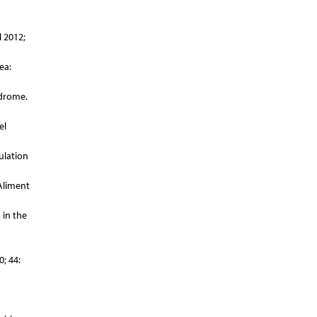
l 2012;
ea:
ndrome.
el
ulation
Aliment
 in the
; 44: