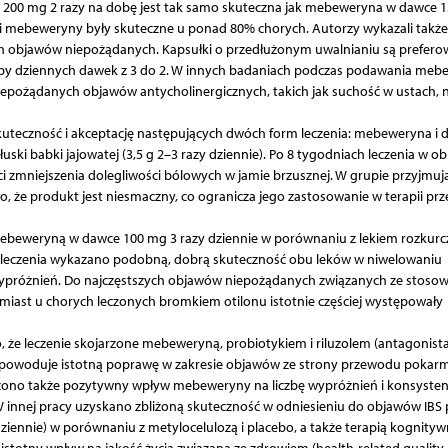
 200 mg 2 razy na dobę jest tak samo skuteczna jak mebeweryna w dawce 
i mebeweryny były skuteczne u ponad 80% chorych. Autorzy wykazali także
ch objawów niepożądanych. Kapsułki o przedłużonym uwalnianiu są prefer
czby dziennych dawek z 3 do 2. W innych badaniach podczas podawania me
pożądanych objawów antycholinergicznych, takich jak suchość w ustach, n
teczność i akceptację następujących dwóch form leczenia: mebeweryna i d
ki babki jajowatej (3,5 g 2–3 razy dziennie). Po 8 tygodniach leczenia w o
zmniejszenia dolegliwości bólowych w jamie brzusznej. W grupie przyjmują
o, że produkt jest niesmaczny, co ogranicza jego zastosowanie w terapii prz
mebeweryną w dawce 100 mg 3 razy dziennie w porównaniu z lekiem rozku
h leczenia wykazano podobną, dobrą skuteczność obu leków w niwelowaniu
wypróżnień. Do najczęstszych objawów niepożądanych związanych ze stoso
miast u chorych leczonych bromkiem otilonu istotnie częściej występowały
, że leczenie skojarzone mebeweryną, probiotykiem i riluzolem (antagonist
 powoduje istotną poprawę w zakresie objawów ze strony przewodu poka
dzono także pozytywny wpływ mebeweryny na liczbę wypróżnień i konsysten
 W innej pracy uzyskano zbliżoną skuteczność w odniesieniu do objawów IBS
ennie) w porównaniu z metylocelulozą i placebo, a także terapią kognitywn