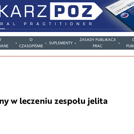
Y
O
ZASADY PUBLIKACJI
SUPLEMENTY
WANE
CZASOPIŚMIE
PRAC
PUB
 w leczeniu zespołu jelita