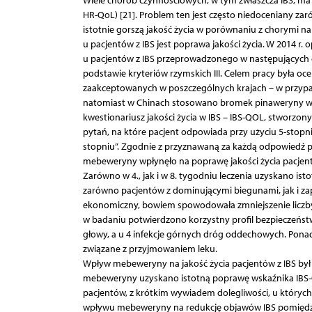
Wiele chorób czynnościowych, w tym zwłaszcza IBS, ma is
HR-QoL) [21]. Problem ten jest często niedoceniany zar
istotnie gorszą jakość życia w porównaniu z chorymi na
u pacjentów z IBS jest poprawa jakości życia. W 2014
u pacjentów z IBS przeprowadzonego w następujących cz
podstawie kryteriów rzymskich III. Celem pracy była o
zaakceptowanych w poszczególnych krajach – w przypa
natomiast w Chinach stosowano bromek pinaweryny w
kwestionariusz jakości życia w IBS – IBS-QOL, stworzony
pytań, na które pacjent odpowiada przy użyciu 5-stopnio
stopniu”. Zgodnie z przyznawaną za każdą odpowiedź p
mebeweryny wpłynęło na poprawę jakości życia pacjent
Zarówno w 4., jak i w 8. tygodniu leczenia uzyskano i
zarówno pacjentów z dominującymi biegunami, jak i z
ekonomiczny, bowiem spowodowała zmniejszenie liczby 
w badaniu potwierdzono korzystny profil bezpieczeńst
głowy, a u 4 infekcje górnych dróg oddechowych. Ponadt
związane z przyjmowaniem leku.
Wpływ mebeweryny na jakość życia pacjentów z IBS był
mebeweryny uzyskano istotną poprawę wskaźnika IBS-
pacjentów, z krótkim wywiadem dolegliwości, u których 
wpływu mebeweryny na redukcję objawów IBS pomiędzy