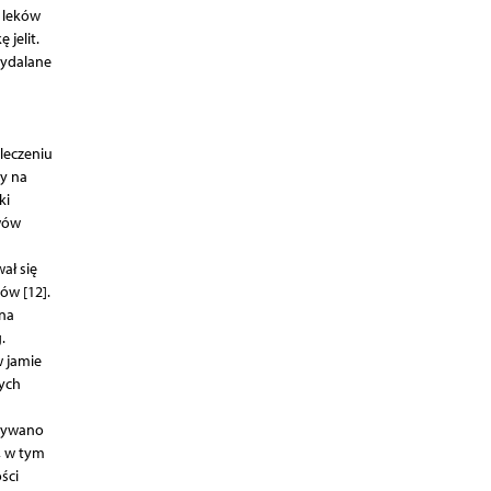
 leków
jelit.
wydalane
leczeniu
y na
ki
awów
ał się
ów [12].
 na
.
 jamie
nych
wnywano
, w tym
ści