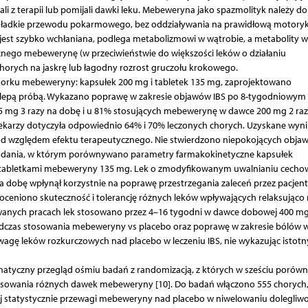
i z terapii lub pomijali dawki leku. Mebeweryna jako spazmolityk należy do
gładkie przewodu pokarmowego, bez oddziaływania na prawidłową motorykę 
est szybko wchłaniana, podlega metabolizmowi w wątrobie, a metabolity 
cznego mebewerynę (w przeciwieństwie do większości leków o działaniu
orych na jaskrę lub łagodny rozrost gruczołu krokowego.
orku mebeweryny: kapsułek 200 mg i tabletek 135 mg, zaprojektowano
ślepą próbą. Wykazano poprawę w zakresie objawów IBS po 8-tygodniowym 
 mg 3 razy na dobę i u 81% stosujących mebewerynę w dawce 200 mg 2 raz
ekarzy dotyczyła odpowiednio 64% i 70% leczonych chorych. Uzyskane wyni
ię pod względem efektu terapeutycznego. Nie stwierdzono niepokojących obj
badania, w którym porównywano parametry farmakokinetyczne kapsułek
abletkami mebeweryny 135 mg. Lek o zmodyfikowanym uwalnianiu cechow
a dobę wpłynął korzystnie na poprawę przestrzegania zaleceń przez pacjent
oceniono skuteczność i tolerancję różnych leków wpływających relaksująco
owanych pracach lek stosowano przez 4–16 tygodni w dawce dobowej 400 mg
czas stosowania mebeweryny vs placebo oraz poprawę w zakresie bólów w
ewagę leków rozkurczowych nad placebo w leczeniu IBS, nie wykazując istot
ematyczny przegląd ośmiu badań z randomizacją, z których w sześciu poró
osowania różnych dawek mebeweryny [10]. Do badań włączono 555 chorych
j statystycznie przewagi mebeweryny nad placebo w niwelowaniu dolegliwo