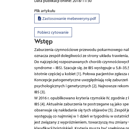
Data publikacji online: 2018/11/30
Plik artykułu
Zastosowanie mebeweryny.pdf
Pobierz cytowanie
Wstęp
Zaburzenia czynnościowe przewodu pokarmowego należą
oznacza zespół dolegliwości ze strony układu trawieni
Do najczęściej rozpoznawanych chorób czynnościowych 
syndrome – IBS). Szacuje się, że IBS występuje u 5,8–35
istotnie częściej u kobiet [1]. Połowa pacjentów zgłasz
Koncepcje patogenetyczne uwzględniają rolę zaburzeń 
psychologicznych i genetycznych [2]. Najnowsze rekom
IBS [3].
W 2016 r. opublikowano kryteria rzymskie IV, zgodnie z k
IBS [4]. Aktualnie zaburzenia te postrzegane są jako s
obserwuje się nakładanie się tych objawów [5]. Zespół 
występują co najmniej w 1 dzień w tygodniu w ostatnic
jest związany z wypróżnieniem, towarzyszą mu zmiany
klasyfikacji bristolskiej). Kryteria muszą być spełnion