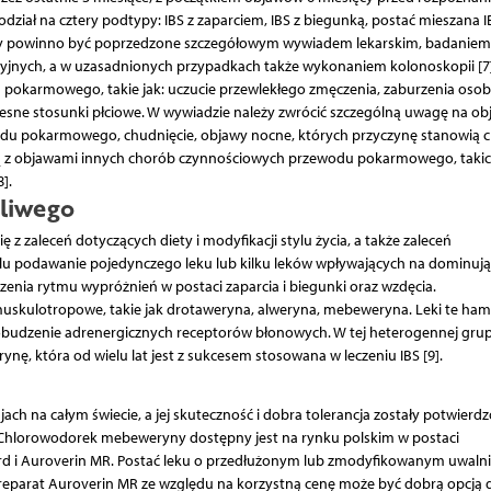
ział na cztery podtypy: IBS z zaparciem, IBS z biegunką, postać mieszana I
roby powinno być poprzedzone szczegółowym wywiadem lekarskim, badaniem
yjnych, a w uzasadnionych przypadkach także wykonaniem kolonoskopii [7]
u pokarmowego, takie jak: uczucie przewlekłego zmęczenia, zaburzenia oso
lesne stosunki płciowe. W wywiadzie należy zwrócić szczególną uwagę na ob
wodu pokarmowego, chudnięcie, objawy nocne, których przyczynę stanowią 
eją z objawami innych chorób czynnościowych przewodu pokarmowego, takic
].
żliwego
z zaleceń dotyczących diety i modyfikacji stylu życia, a także zaleceń
lu podawanie pojedynczego leku lub kilku leków wpływających na dominują
urzenia rytmu wypróżnień w postaci zaparcia i biegunki oraz wzdęcia.
 muskulotropowe, takie jak drotaweryna, alweryna, mebeweryna. Leki te ham
budzenie adrenergicznych receptorów błonowych. W tej heterogennej grup
, która od wielu lat jest z sukcesem stosowana w leczeniu IBS [9].
h na całym świecie, a jej skuteczność i dobra tolerancja zostały potwierd
. Chlorowodorek mebeweryny dostępny jest na rynku polskim w postaci
ard i Auroverin MR. Postać leku o przedłużonym lub zmodyfikowanym uwaln
eparat Auroverin MR ze względu na korzystną cenę może być dobrą opcją d