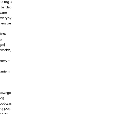
135 mg 3
 bardzo
owane
beweryny
ieostre
ieta
bu
cej
ewlekłej
rczowym
waniem
a
rmowego
cję
 podczas
ą [20].