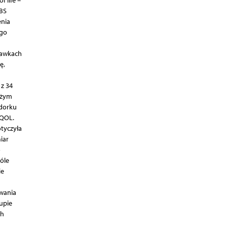
 life –
IBS
enia
ego
dawkach
ę,
 z 34
użym
odorku
-QOL.
tyczyła
iar
o
óle
ie
owania
upie
ch