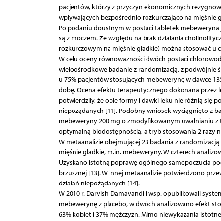
pacjentów, którzy z przyczyn ekonomicznych rezygnowal
wpływających bezpośrednio rozkurczająco na mięśnie 
Po podaniu doustnym w postaci tabletek mebeweryna j
są z moczem. Ze względu na brak działania cholinolity
rozkurczowym na mięśnie gładkie) można stosować u ch
W celu oceny równoważności dwóch postaci chlorowod
wieloośrodkowe badanie z randomizacją, z podwójnie 
u 75% pacjentów stosujących mebewerynę w dawce 135
dobę. Ocena efektu terapeutycznego dokonana przez l
potwierdziły, że obie formy i dawki leku nie różnią s
niepożądanych [11]. Podobny wniosek wyciągnięto z 
mebeweryny 200 mg o zmodyfikowanym uwalnianiu z t
optymalną biodostępnością, a tryb stosowania 2 razy n
W metaanalizie obejmującej 23 badania z randomizacją 
mięśnie gładkie, m.in. mebeweryny. W czterech analiz
Uzyskano istotną poprawę ogólnego samopoczucia pod
brzusznej [13]. W innej metaanalizie potwierdzono prz
działań niepożądanych [14].
W 2010 r. Darvish-Damavandi i wsp. opublikowali syst
mebewerynę z placebo, w dwóch analizowano efekt st
63% kobiet i 37% mężczyzn. Mimo niewykazania istotne