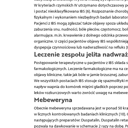
W kryteriach rzymskich IV utrzymano dotychczasowy pod
i postać niesklasyfikowana IBS [6]. Rozpoznanie cho
fizykalnym i wykonaniem niezbędnych badań laborator
Pacjenci z IBS mogą zgłaszać także objawy spoza układ
zaburzenia snu, nudności, bóle pleców, częstomocz, bo
alarmujące, m.in. krwawienie z dolnego odcinka prze
organiczne. U części pacjentów objawy IBS współistni
dyspepsja czynnościowa lub nadwrażliwość na refluks [8
Leczenie zespołu jelita nadwra
Postępowanie terapeutyczne u pacjentów z IBS składa się 
farmakologicznych. Leczenie farmakologiczne ma na ce
objawy kliniczne, takie jak bóle w jamie brzusznej, zab
We wszystkich postaciach IBS stosuje się spazmolityki
napływ wapnia do komórek mięśni gładkich poprzez po
leków rozkurczowych warto zwrócić uwagę na mebewerynę
Mebeweryna
Obecnie mebeweryna sprzedawana jest w ponad 50 krajac
w licznych kontrolowanych badaniach klinicznych [10]
następujących preparatów: Duspatalin, Duspatalin ret
pozwala na dawkowanie w schemacie 2 razy na dobę. Pr