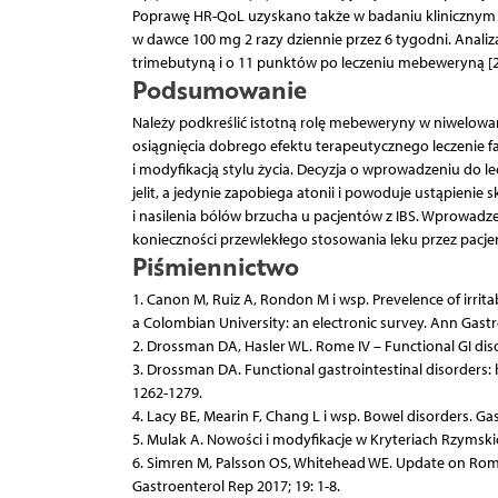
Poprawę HR-QoL uzyskano także w badaniu klinicznym
w dawce 100 mg 2 razy dziennie przez 6 tygodni. Anali
trimebutyną i o 11 punktów po leczeniu mebeweryną [2
Podsumowanie
Należy podkreślić istotną rolę mebeweryny w niwelowan
osiągnięcia dobrego efektu terapeutycznego leczenie 
i modyfikacją stylu życia. Decyzja o wprowadzeniu do 
jelit, a jedynie zapobiega atonii i powoduje ustąpienie
i nasilenia bólów brzucha u pacjentów z IBS. Wprowad
konieczności przewlekłego stosowania leku przez pacje
Piśmiennictwo
1. Canon M, Ruiz A, Rondon M i wsp. Prevelence of irrita
a Colombian University: an electronic survey. Ann Gastr
2. Drossman DA, Hasler WL. Rome IV – Functional GI diso
3. Drossman DA. Functional gastrointestinal disorders: 
1262-1279.
4. Lacy BE, Mearin F, Chang L i wsp. Bowel disorders. G
5. Mulak A. Nowości i modyfikacje w Kryteriach Rzymskich
6. Simren M, Palsson OS, Whitehead WE. Update on Rome IV
Gastroenterol Rep 2017; 19: 1-8.