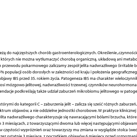
 do najczęstszych chorób gastroenterologicznych. Określenie „czynnośc
a, których nie można wytłumaczyć chorobą organiczną, układową ani metabo
przewodu pokarmowego zaliczamy zespół jelita nadwrażliwego (irritable 
,5% populacji osób dorosłych w zależności od kraju i położenia geograficzneg
a objawy IBS przed 35. rokiem życia. Patogeneza IBS ma charakter wieloczynn
osi mózgowo-jelitowej, nadwrażliwości trzewnej, czynników neurohormona
endacje podkreślają także udział zaburzeń mikrobiomu jelitowego w patog
tórymi do kategorii C – zaburzenia jelit – zalicza się sześć różnych zaburzeń
pektrum objawów, a nie oddzielne jednostki chorobowe. W praktyce klinicznej
jelita nadwrażliwego charakteryzuje się nawracającymi bólami brzucha, które
h 3 miesiącach, z towarzyszącymi dwoma lub więcej następującymi objawami
 w częstości wypróżnień oraz towarzyszy mu zmiana w wyglądzie stolca (we
e przez ostatnie 3 miesiące, z początkiem objawów 6 miesięcy przed rozpoznan