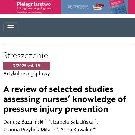
Streszczenie
3/2025 vol. 19
Artykuł przeglądowy
A review of selected studies
assessing nurses’ knowledge of
pressure injury prevention
1, 2
1
Dariusz Bazaliński
,
Izabela Sałacińska
,
1, 3
4
Joanna Przybek-Mita
,
Anna Kawalec