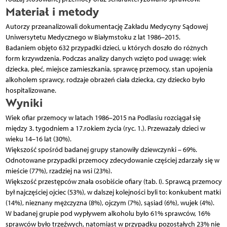
Materiał i metody
Autorzy przeanalizowali dokumentację Zakładu Medycyny Sądowej
Uniwersytetu Medycznego w Białymstoku z lat 1986–2015.
Badaniem objęto 632 przypadki dzieci, u których doszło do różnych
form krzywdzenia. Podczas analizy danych wzięto pod uwagę: wiek
dziecka, płeć, miejsce zamieszkania, sprawcę przemocy, stan upojenia
alkoholem sprawcy, rodzaje obrażeń ciała dziecka, czy dziecko było
hospitalizowane.
Wyniki
Wiek ofiar przemocy w latach 1986–2015 na Podlasiu rozciągał się
między 3. tygodniem a 17.rokiem życia (ryc. 1.). Przeważały dzieci w
wieku 14–16 lat (30%).
Większość spośród badanej grupy stanowiły dziewczynki – 69%.
Odnotowane przypadki przemocy zdecydowanie częściej zdarzały się w
mieście (77%), rzadziej na wsi (23%).
Większość przestępców znała osobiście ofiary (tab. I). Sprawcą przemocy
był najczęściej ojciec (53%), w dalszej kolejności byli to: konkubent matki
(14%), nieznany mężczyzna (8%), ojczym (7%), sąsiad (6%), wujek (4%).
W badanej grupie pod wypływem alkoholu było 61% sprawców, 16%
sprawców było trzeźwych, natomiast w przypadku pozostałych 23% nie