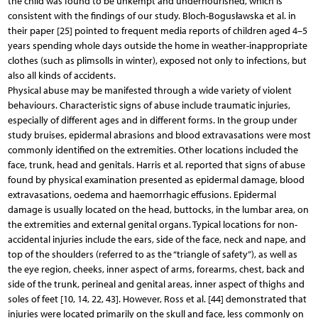
the child was found to be unkempt and undernourished, which is
consistent with the findings of our study. Bloch-Bogusławska et al. in
their paper [25] pointed to frequent media reports of children aged 4–5
years spending whole days outside the home in weather-inappropriate
clothes (such as plimsolls in winter), exposed not only to infections, but
also all kinds of accidents.
Physical abuse may be manifested through a wide variety of violent
behaviours. Characteristic signs of abuse include traumatic injuries,
especially of different ages and in different forms. In the group under
study bruises, epidermal abrasions and blood extravasations were most
commonly identified on the extremities. Other locations included the
face, trunk, head and genitals. Harris et al. reported that signs of abuse
found by physical examination presented as epidermal damage, blood
extravasations, oedema and haemorrhagic effusions. Epidermal
damage is usually located on the head, buttocks, in the lumbar area, on
the extremities and external genital organs. Typical locations for non-
accidental injuries include the ears, side of the face, neck and nape, and
top of the shoulders (referred to as the “triangle of safety”), as well as
the eye region, cheeks, inner aspect of arms, forearms, chest, back and
side of the trunk, perineal and genital areas, inner aspect of thighs and
soles of feet [10, 14, 22, 43]. However, Ross et al. [44] demonstrated that
injuries were located primarily on the skull and face, less commonly on