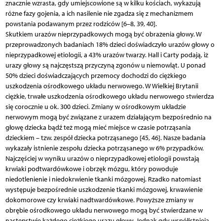
znacznie wzrasta, gdy umiejscowione są w kilku kościach, wykazują
różne fazy gojenia, a ich nasilenie nie zgadza się z mechanizmem
powstania podawanym przez rodziców [6–8, 39, 40].
Skutkiem urazów nieprzypadkowych mogą być obrażenia głowy. W
przeprowadzonych badaniach 18% dzieci doświadczyło urazów głowy o
nieprzypadkowej etiologii, a 43% urazów twarzy. Hall i Carty podają, iż
urazy głowy są najczęstszą przyczyną zgonów u niemowląt. U ponad
50% dzieci doświadczających przemocy dochodzi do ciężkiego
uszkodzenia ośrodkowego układu nerwowego. W Wielkiej Brytanii
ciężkie, trwałe uszkodzenia ośrodkowego układu nerwowego stwierdza
się corocznie u ok. 300 dzieci. Zmiany w ośrodkowym układzie
nerwowym mogą być związane z urazem działającym bezpośrednio na
głowę dziecka bądź też mogą mieć miejsce w czasie potrząsania
dzieckiem – tzw. zespół dziecka potrząsanego [45, 46]. Nasze badania
wykazały istnienie zespołu dziecka potrząsanego w 6% przypadków.
Najczęściej w wyniku urazów o nieprzypadkowej etiologii powstają
krwiaki podtwardówkowe i obrzęk mózgu, który powoduje
niedotlenienie i niedokrwienie tkanki mózgowej. Rzadko natomiast
występuje bezpośrednie uszkodzenie tkanki mózgowej, krwawienie
dokomorowe czy krwiaki nadtwardówkowe. Powyższe zmiany w
obrębie ośrodkowego układu nerwowego mogą być stwierdzane w
następstwie każdego ciężkiego urazu głowy. Jednak gdy współistnieją