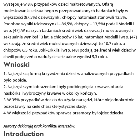
występuje w 8% przypadków dzieci maltretowanych. Ofiarą
molestowania seksualnego w przeprowadzonych badaniach były w
większości (87,5%) dziewczynki, chłopcy natomiast stanowili 12,5%.
Podobne wyniki (dziewczynki – 86,5%, chłopcy – 13,5%) podali Modelli i
wsp. [47]. W naszych badaniach średni wiek dziewcząt molestowanych
seksualnie wyniósł 13 lat, a chłopców 15 lat, natomiast Modelli i wsp. [47]
wskazują, że średni wiek molestowanych dziewcząt to 10,7 roku, a
chłopców 6,5 roku. Joki-Erkkila i wsp. [48] podają, że średni wiek dzieci w
chwili podejrzeń o nadużycie seksualne wyniósł 5,3 roku.
Wnioski
1. Najczęstszą formą krzywdzenia dzieci w analizowanych przypadkach
było pobicie.
2. Najczęstszymi obrażeniami były podbiegnięcia krwawe, otarcia
naskórka i wybroczyny krwawe w okolicy kończyn.
3. W 35% przypadków doszło do użycia narzędzi, które niejednokrotnie
pozostawiły na ciele charakterystyczne ślady.
4. W większości przypadków sprawcą przemocy był ojciec dziecka.
Autorzy deklarują brak konfliktu interesów.
Introduction