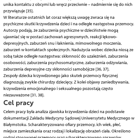
unika kontaktu z obcymi lub wręcz przeciwnie – nadmiernie się do nich
przywiązuje [35].
W literaturze ostatnich lat coraz większą uwagę zwraca się na
psychiczne skutki krzywdzenia dzieci i na odległe następstwa przemocy.
Autorzy podają, że zaburzenia psychiczne w dzieciństwie mogą
ujawniać się w postaci zachowań agresywnych, reakcji lękowo-
depresyjnych, zaburzeń snu i łaknienia, mimowolnego moczenia,
zaburzeń w kontaktach społecznych. Nadużycia wobec dziecka niosą ze
sobą także odległe następstwa: skłonność do uzależnień, zaburzenia
osobowości, zaburzenia psychosomatyczne, zaburzenia odżywiania,
zaburzenia depresyjne czy skłonności samobójcze [36, 37].
Zespoły dziecka krzywdzonego jako skutek przemocy fizycznej
diagnozują zwykle chirurdzy dziecięcy. Z kolei objawy zaniedbywania,
krzywdzenia emocjonalnego i seksualnego pozostają często
niezauważone [31, 38].
Cel pracy
Celem pracy była analiza zjawiska krzywdzenia dzieci na podstawie
dokumentacji Zakładu Medycyny Sądowej Uniwersytetu Medycznego w
Białymstoku. Scharakteryzowano ofiary przemocy, ich wiek, płeć,
miejsce zamieszkania oraz rodzaj i lokalizację obrażeń ciała. Określono
rodzaj stosowanej przemocy oraz scharakteryzowano sprawców.