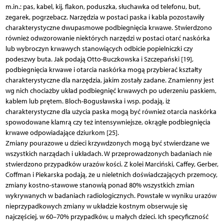
m.in.: pas, kabel, kij, flakon, poduszka, słuchawka od telefonu, but,
zegarek, pogrzebacz. Narzędzia w postaci paska i kabla pozostawiły
charakterystyczne dwupasmowe podbiegnięcia krwawe. Stwierdzono
również odwzorowanie niektórych narzędzi w postaci otarć naskórka
lub wybroczyn krwawych stanowiących odbicie popielniczki czy
podeszwy buta. Jak podają Otto-Buczkowska i Szczepański [19],
podbiegnięcia krwawe i otarcia naskórka mogą przybierać kształty
charakterystyczne dla narzędzia, jakim zostały zadane. Znamienny jest
wg nich chociażby układ podbiegnięć krwawych po uderzeniu paskiem,
kablem lub prętem. Bloch-Bogusławska i wsp. podają, iż
charakterystyczne dla użycia paska mogą być również otarcia naskórka
spowodowane klamrą czy też intensywniejsze, okrągłe podbiegnięcia
krwawe odpowiadające dziurkom [25].
Zmiany pourazowe u dzieci krzywdzonych mogą być stwierdzane we
wszystkich narządach i układach. W przeprowadzonych badaniach nie
stwierdzono przypadków urazów kości. Z kolei Marciński, Caffey, Gerber,
Coffman i Piekarska podają, że u nieletnich doświadczających przemocy,
zmiany kostno-stawowe stanowią ponad 80% wszystkich zmian
wykrywanych w badaniach radiologicznych. Powstałe w wyniku urazów
nieprzypadkowych zmiany w układzie kostnym obserwuje się
najczęściej, w 60–70% przypadków, u małych dzieci. Ich specyficzność