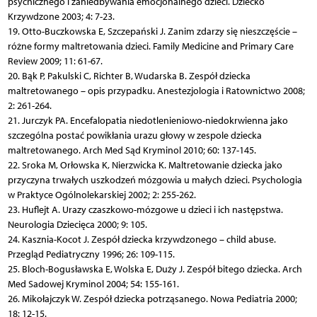
psychicznego i zaniedbywania emocjonalnego dzieci. Dziecko
Krzywdzone 2003; 4: 7-23.
19. Otto-Buczkowska E, Szczepański J. Zanim zdarzy się nieszczęście –
różne formy maltretowania dzieci. Family Medicine and Primary Care
Review 2009; 11: 61-67.
20. Bąk P, Pakulski C, Richter B, Wudarska B. Zespół dziecka
maltretowanego – opis przypadku. Anestezjologia i Ratownictwo 2008;
2: 261-264.
21. Jurczyk PA. Encefalopatia niedotlenieniowo-niedokrwienna jako
szczególna postać powikłania urazu głowy w zespole dziecka
maltretowanego. Arch Med Sąd Kryminol 2010; 60: 137-145.
22. Sroka M, Orłowska K, Nierzwicka K. Maltretowanie dziecka jako
przyczyna trwałych uszkodzeń mózgowia u małych dzieci. Psychologia
w Praktyce Ogólnolekarskiej 2002; 2: 255-262.
23. Huflejt A. Urazy czaszkowo-mózgowe u dzieci i ich następstwa.
Neurologia Dziecięca 2000; 9: 105.
24. Kasznia-Kocot J. Zespół dziecka krzywdzonego – child abuse.
Przegląd Pediatryczny 1996; 26: 109-115.
25. Bloch-Bogusławska E, Wolska E, Duży J. Zespół bitego dziecka. Arch
Med Sadowej Kryminol 2004; 54: 155-161.
26. Mikołajczyk W. Zespół dziecka potrząsanego. Nowa Pediatria 2000;
18: 12-15.