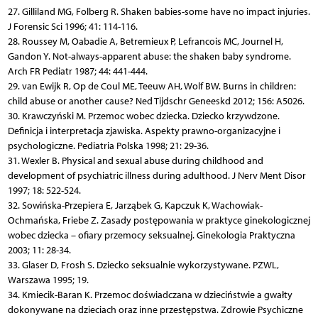
27. Gilliland MG, Folberg R. Shaken babies-some have no impact injuries.
J Forensic Sci 1996; 41: 114-116.
28. Roussey M, Oabadie A, Betremieux P, Lefrancois MC, Journel H,
Gandon Y. Not-always-apparent abuse: the shaken baby syndrome.
Arch FR Pediatr 1987; 44: 441-444.
29. van Ewijk R, Op de Coul ME, Teeuw AH, Wolf BW. Burns in children:
child abuse or another cause? Ned Tijdschr Geneeskd 2012; 156: A5026.
30. Krawczyński M. Przemoc wobec dziecka. Dziecko krzywdzone.
Definicja i interpretacja zjawiska. Aspekty prawno-organizacyjne i
psychologiczne. Pediatria Polska 1998; 21: 29-36.
31. Wexler B. Physical and sexual abuse during childhood and
development of psychiatric illness during adulthood. J Nerv Ment Disor
1997; 18: 522-524.
32. Sowińska-Przepiera E, Jarząbek G, Kapczuk K, Wachowiak-
Ochmańska, Friebe Z. Zasady postępowania w praktyce ginekologicznej
wobec dziecka – ofiary przemocy seksualnej. Ginekologia Praktyczna
2003; 11: 28-34.
33. Glaser D, Frosh S. Dziecko seksualnie wykorzystywane. PZWL,
Warszawa 1995; 19.
34. Kmiecik-Baran K. Przemoc doświadczana w dzieciństwie a gwałty
dokonywane na dzieciach oraz inne przestępstwa. Zdrowie Psychiczne