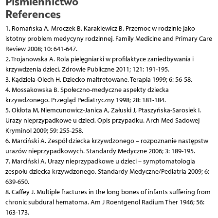
Piśmiennictwo
References
1. Romańska A, Mroczek B, Karakiewicz B. Przemoc w rodzinie jako
istotny problem medycyny rodzinnej. Family Medicine and Primary Care
Review 2008; 10: 641-647.
2. Trojanowska A. Rola pielęgniarki w profilaktyce zaniedbywania i
krzywdzenia dzieci. Zdrowie Publiczne 2011; 121: 191-195.
3. Kądziela-Olech H. Dziecko maltretowane. Terapia 1999; 6: 56-58.
4. Mossakowska B. Społeczno-medyczne aspekty dziecka
krzywdzonego. Przegląd Pediatryczny 1998; 28: 181-184.
5. Okłota M, Niemcunowicz-Janica A, Załuski J, Ptaszyńska-Sarosiek I.
Urazy nieprzypadkowe u dzieci. Opis przypadku. Arch Med Sadowej
Kryminol 2009; 59: 255-258.
6. Marciński A. Zespół dziecka krzywdzonego – rozpoznanie następstw
urazów nieprzypadkowych. Standardy Medyczne 2006; 3: 189-195.
7. Marciński A. Urazy nieprzypadkowe u dzieci – symptomatologia
zespołu dziecka krzywdzonego. Standardy Medyczne/Pediatria 2009; 6:
639-650.
8. Caffey J. Multiple fractures in the long bones of infants suffering from
chronic subdural hematoma. Am J Roentgenol Radium Ther 1946; 56:
163-173.