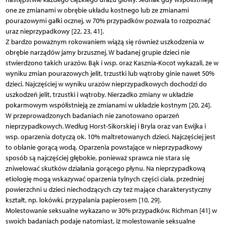
one ze zmianami w obrębie układu kostnego lub ze zmianami
pourazowymi gałki ocznej, w 70% przypadków pozwala to rozpoznać
uraz nieprzypadkowy [22, 23, 41].
Z bardzo poważnym rokowaniem wiążą się również uszkodzenia w
obrębie narządów jamy brzusznej. W badanej grupie dzieci nie
stwierdzono takich urazów. Bąk i wsp. oraz Kasznia-Kocot wykazali, że w
wyniku zmian pourazowych jelit, trzustki lub wątroby ginie nawet 50%
dzieci. Najczęściej w wyniku urazów nieprzypadkowych dochodzi do
uszkodzeń jelit, trzustki i wątroby. Nierzadko zmiany w układzie
pokarmowym współistnieją ze zmianami w układzie kostnym [20, 24].
W przeprowadzonych badaniach nie zanotowano oparzeń
nieprzypadkowych. Według Horst-Sikorskiej i Bryla oraz van Ewijka i
wsp. oparzenia dotyczą ok. 10% maltretowanych dzieci. Najczęściej jest
to oblanie gorącą wodą. Oparzenia powstające w nieprzypadkowy
sposób są najczęściej głębokie, ponieważ sprawca nie stara się
zniwelować skutków działania gorącego płynu. Na nieprzypadkową
etiologię mogą wskazywać oparzenia tylnych części ciała, przedniej
powierzchni u dzieci niechodzących czy też mające charakterystyczny
kształt, np. lokówki, przypalania papierosem [10, 29].
Molestowanie seksualne wykazano w 30% przypadków. Richman [41] w
swoich badaniach podaje natomiast, iż molestowanie seksualne