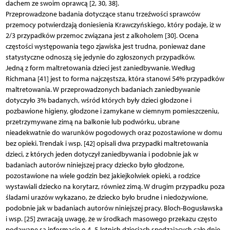
dachem ze swoim oprawcą [2, 30, 38].
Przeprowadzone badania dotyczące stanu trzeźwości sprawców
przemocy potwierdzają doniesienia Krawczyńskiego, który podaje, iż w
2/3 przypadków przemoc związana jest z alkoholem [30]. Ocena
częstości występowania tego zjawiska jest trudna, ponieważ dane
statystyczne odnoszą się jedynie do zgłoszonych przypadków.
Jedną z form maltretowania dzieci jest zaniedbywanie. Według
Richmana [41] jest to forma najczęstsza, która stanowi 54% przypadków
maltretowania. W przeprowadzonych badaniach zaniedbywanie
dotyczyło 3% badanych, wśród których były dzieci głodzone i
pozbawione higieny, głodzone i zamykane w ciemnym pomieszczeniu,
przetrzymywane zimą na balkonie lub podwórku, ubrane
nieadekwatnie do warunków pogodowych oraz pozostawione w domu
bez opieki. Trendak i wsp. [42] opisali dwa przypadki maltretowania
dzieci, z których jeden dotyczył zaniedbywania i podobnie jak w
badaniach autorów niniejszej pracy dziecko było głodzone,
pozostawione na wiele godzin bez jakiejkolwiek opieki, a rodzice
wystawiali dziecko na korytarz, również zimą. W drugim przypadku poza
śladami urazów wykazano, że dziecko było brudne i niedożywione,
podobnie jak w badaniach autorów niniejszej pracy. Bloch-Bogusławska
i wsp. [25] zwracają uwagę, że w środkach masowego przekazu często
podawane są informacje o 4–5-letnich dzieciach spędzających całe dnie