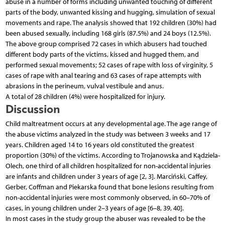
abuse in a number of forms including unwanted touching of different
parts of the body, unwanted kissing and hugging, simulation of sexual
movements and rape. The analysis showed that 192 children (30%) had
been abused sexually, including 168 girls (87.5%) and 24 boys (12.5%).
The above group comprised 72 cases in which abusers had touched
different body parts of the victims, kissed and hugged them, and
performed sexual movements; 52 cases of rape with loss of virginity, 5
cases of rape with anal tearing and 63 cases of rape attempts with
abrasions in the perineum, vulval vestibule and anus.
A total of 28 children (4%) were hospitalized for injury.
Discussion
Child maltreatment occurs at any developmental age. The age range of
the abuse victims analyzed in the study was between 3 weeks and 17
years. Children aged 14 to 16 years old constituted the greatest
proportion (30%) of the victims. According to Trojanowska and Kądziela-
Olech, one third of all children hospitalized for non-accidental injuries
are infants and children under 3 years of age [2, 3]. Marciński, Caffey,
Gerber, Coffman and Piekarska found that bone lesions resulting from
non-accidental injuries were most commonly observed, in 60–70% of
cases, in young children under 2–3 years of age [6–8, 39, 40].
In most cases in the study group the abuser was revealed to be the