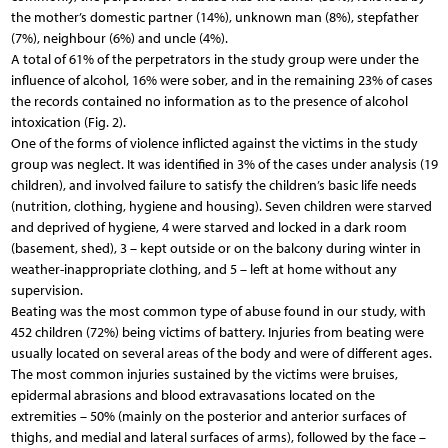
the mother’s domestic partner (14%), unknown man (8%), stepfather
(7%), neighbour (6%) and uncle (4%).
A total of 61% of the perpetrators in the study group were under the
influence of alcohol, 16% were sober, and in the remaining 23% of cases
the records contained no information as to the presence of alcohol
intoxication (Fig. 2).
One of the forms of violence inflicted against the victims in the study
group was neglect. It was identified in 3% of the cases under analysis (19
children), and involved failure to satisfy the children’s basic life needs
(nutrition, clothing, hygiene and housing). Seven children were starved
and deprived of hygiene, 4 were starved and locked in a dark room
(basement, shed), 3 – kept outside or on the balcony during winter in
weather-inappropriate clothing, and 5 – left at home without any
supervision.
Beating was the most common type of abuse found in our study, with
452 children (72%) being victims of battery. Injuries from beating were
usually located on several areas of the body and were of different ages.
The most common injuries sustained by the victims were bruises,
epidermal abrasions and blood extravasations located on the
extremities – 50% (mainly on the posterior and anterior surfaces of
thighs, and medial and lateral surfaces of arms), followed by the face –