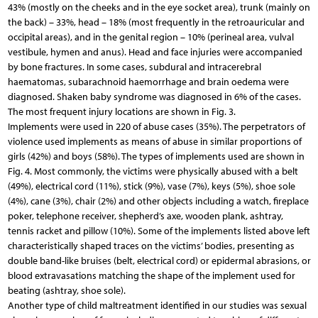
43% (mostly on the cheeks and in the eye socket area), trunk (mainly on
the back) – 33%, head – 18% (most frequently in the retroauricular and
occipital areas), and in the genital region – 10% (perineal area, vulval
vestibule, hymen and anus). Head and face injuries were accompanied
by bone fractures. In some cases, subdural and intracerebral
haematomas, subarachnoid haemorrhage and brain oedema were
diagnosed. Shaken baby syndrome was diagnosed in 6% of the cases.
The most frequent injury locations are shown in Fig. 3.
Implements were used in 220 of abuse cases (35%). The perpetrators of
violence used implements as means of abuse in similar proportions of
girls (42%) and boys (58%). The types of implements used are shown in
Fig. 4. Most commonly, the victims were physically abused with a belt
(49%), electrical cord (11%), stick (9%), vase (7%), keys (5%), shoe sole
(4%), cane (3%), chair (2%) and other objects including a watch, fireplace
poker, telephone receiver, shepherd’s axe, wooden plank, ashtray,
tennis racket and pillow (10%). Some of the implements listed above left
characteristically shaped traces on the victims’ bodies, presenting as
double band-like bruises (belt, electrical cord) or epidermal abrasions, or
blood extravasations matching the shape of the implement used for
beating (ashtray, shoe sole).
Another type of child maltreatment identified in our studies was sexual