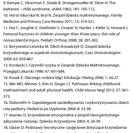
9. Kempe C, Silverman F, Steele B, Droegemueller W, Silver H. The
battered – child syndrome. JAMA 1962; 181: 105-112.
10. Horst-Sikorska W, Bryl N. Zespół dziecka maltretowanego. Family
Medicine and Primary Care Review 2011; 13: 319-321.
11. Hui C, Joughin E, Goldstein S, Cooper N, Harder J, Kiefer G, Howard J.
Femoral fractures in children younger than three years: the role of
nonaccidental injury. Pediatr Orthop 2008; 28: 297-302.
12. Borysewicz-Lewicka M, Olech-Kowalczyk D. Zespół dziecka
krzywdzonego w aspekcie stomatologicznym. Czas Stomatologów
2009; 62: 859-867.
13. Kordacki J. Czynniki ryzyka w Zespole Dziecka Maltretowanego.
Przegląd Lekarski 1990; 47: 691-694.
14. Kozak E. Dlaczego rodzice biją? Edukacja i Dialog 2006; 1: 24-27.
15. Min MO, Minnes S, Kim H, Singer LT. Pathways linking childhood
maltreatment and adult physical health. Child Abuse Negl 2013; 37: 361-
373.
16. Dubowith H. Zapobieganie zaniedbywaniu i wykorzystywaniu dzieci:
rola pediatry. Pediatria po Dyplomie 2004; 8: 33-38.
17. Iwaniec D. Krzywdzenie emocjonalne a zespół nieorganicznego
zaburzenia rozwoju. Dziecko Krzywdzone 2003; 4: 24-39.
18. Glaser D. Podstawy teoretyczne i pojęciowe dotyczące krzywdzenia