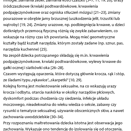
mnogie, złamania żeber, złamania kości czaszki) [5–7, 11, 19, 20], urazy
śródczaszkowe (krwiaki podtwardówkowe, krwawienia
podpajęczynówkowe oraz ogniska stłuczeń mózgu) [21–23], zmiany
pourazowe w obrębie jamy brzusznej (uszkodzenia jelit, trzustki lub
wątroby) [19, 24]. Zmiany urazowe, np. podbiegnięcia krwawe, u dzieci
dotkniętych przemocą fizyczną różnią się zwykle zabarwieniem, co
wskazuje na różny czas ich powstania. Mogą mieć geometryczne
kształty bądź kształt narzędzia, którym zostały zadane (np. sznur, pas,
narzędzia kuchenne) [25].
Na zespół dziecka potrząsanego składają się m.in. krwawienia
podpajęczynówkowe, krwiaki podtwardówkowe, wylewy krwawe do
gałki ocznej i siatkówki oka [26–28].
Czasem występują oparzenia, które dotyczą głównie krocza, rąk i stóp,
ze śladami typu „rękawice”, „skarpetki” [10, 29].
Kolejną formą jest molestowanie seksualne, na co wskazują urazy
krocza i odbytu, otarcia naskórka w okolicy narządów płciowych,
dyskomfort podczas chodzenia czy siedzenia, infekcje układu
moczowego, nieadekwatna do wieku wiedza o seksie, zabawy czy
rysunki o tematyce seksualnej, używanie obscenicznych słów, a nawet
zachowania uwodzicielskie [30–34].
Przy rozpoznaniu maltretowania dziecka istotna jest obserwacja jego
zachowania. Wykazuje ono tendencję do izolowania się od otoczenia,