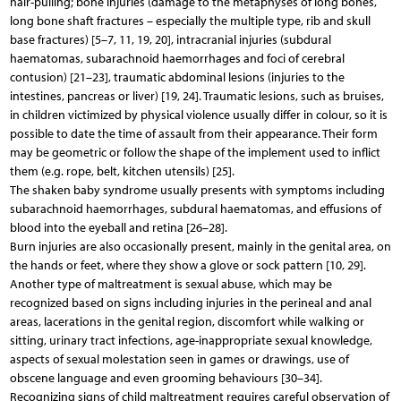
hair-pulling; bone injuries (damage to the metaphyses of long bones,
long bone shaft fractures – especially the multiple type, rib and skull
base fractures) [5–7, 11, 19, 20], intracranial injuries (subdural
haematomas, subarachnoid haemorrhages and foci of cerebral
contusion) [21–23], traumatic abdominal lesions (injuries to the
intestines, pancreas or liver) [19, 24]. Traumatic lesions, such as bruises,
in children victimized by physical violence usually differ in colour, so it is
possible to date the time of assault from their appearance. Their form
may be geometric or follow the shape of the implement used to inflict
them (e.g. rope, belt, kitchen utensils) [25].
The shaken baby syndrome usually presents with symptoms including
subarachnoid haemorrhages, subdural haematomas, and effusions of
blood into the eyeball and retina [26–28].
Burn injuries are also occasionally present, mainly in the genital area, on
the hands or feet, where they show a glove or sock pattern [10, 29].
Another type of maltreatment is sexual abuse, which may be
recognized based on signs including injuries in the perineal and anal
areas, lacerations in the genital region, discomfort while walking or
sitting, urinary tract infections, age-inappropriate sexual knowledge,
aspects of sexual molestation seen in games or drawings, use of
obscene language and even grooming behaviours [30–34].
Recognizing signs of child maltreatment requires careful observation of