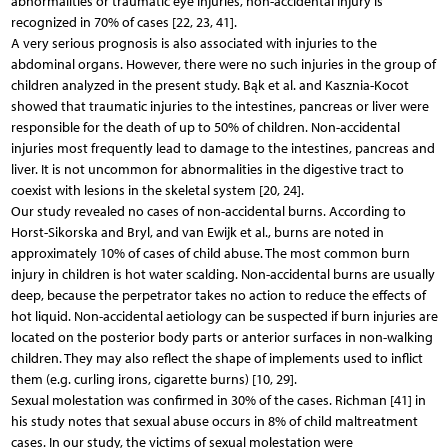
abnormalities or traumatic eye injuries, non-accidental injury is
recognized in 70% of cases [22, 23, 41].
A very serious prognosis is also associated with injuries to the
abdominal organs. However, there were no such injuries in the group of
children analyzed in the present study. Bąk et al. and Kasznia-Kocot
showed that traumatic injuries to the intestines, pancreas or liver were
responsible for the death of up to 50% of children. Non-accidental
injuries most frequently lead to damage to the intestines, pancreas and
liver. It is not uncommon for abnormalities in the digestive tract to
coexist with lesions in the skeletal system [20, 24].
Our study revealed no cases of non-accidental burns. According to
Horst-Sikorska and Bryl, and van Ewijk et al., burns are noted in
approximately 10% of cases of child abuse. The most common burn
injury in children is hot water scalding. Non-accidental burns are usually
deep, because the perpetrator takes no action to reduce the effects of
hot liquid. Non-accidental aetiology can be suspected if burn injuries are
located on the posterior body parts or anterior surfaces in non-walking
children. They may also reflect the shape of implements used to inflict
them (e.g. curling irons, cigarette burns) [10, 29].
Sexual molestation was confirmed in 30% of the cases. Richman [41] in
his study notes that sexual abuse occurs in 8% of child maltreatment
cases. In our study, the victims of sexual molestation were