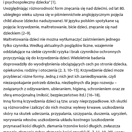
i psychospołeczny dziecka” [1].
Uwzględniając różnorodność form znęcania się nad dziećmi, od lat 80.
ubiegłego wieku używa się w piśmiennictwie anglojęzycznym pojęcia
child abuse (dziecko nadużywane). W języku polskim spotykane są
pojęcia: krzywdzenie, maltretowanie, bicie dzieci, znęcanie się nad
dzieckiem [2–9].
Maltretowania dzieci nie można wytłumaczyć zaistnieniem jednego
tylko czynnika. Według aktualnych poglądów liczne, wzajemnie
oddziałujące na siebie czynniki ryzyka i brak czynników ochronnych
przyczyniają się do krzywdzenia dzieci. Wieloletnie badania
doprowadziły do wyodrębnienia obciążających cech po stronie dziecka,
opiekunów, rodziny i otoczenia [2, 3, 10–15]. Krzywdzenie dzieci może
przybierać różne formy. Jedną z nich jest ich zaniedbywanie, czyli
niezaspokajanie potrzeb dziecka, niezbędnych dla jego rozwoju –
związanych z odżywaniem, ubieraniem, higieną, schronieniem oraz ze
sferą emocjonalną (miłość, bezpieczeństwo itd.) [16–18].
Inną formą krzywdzenia dzieci są tzw. urazy nieprzypadkowe. Ich skutki
są różnorodne i zaliczyć do nich można: wylewy krwawe, uszkodzenia
skóry na skutek uderzania, przypalania, szczypania, duszenia, ugryzień,
wyrywania włosów, uszkodzenia układu kostnego (uszkodzenie
przynasad kości długich, złamania trzonów kości długich, zwłaszcza