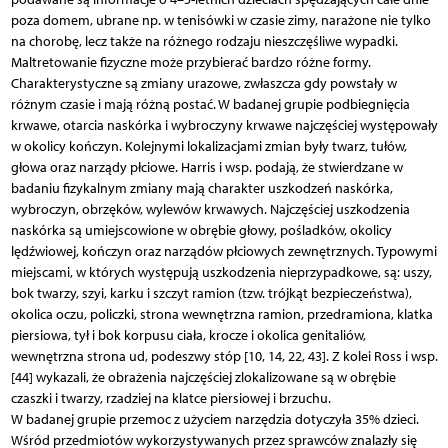
poza domem, ubrane np. w tenisówki w czasie zimy, narażone nie tylko
na chorobę, lecz także na różnego rodzaju nieszczęśliwe wypadki.
Maltretowanie fizyczne może przybierać bardzo różne formy.
Charakterystyczne są zmiany urazowe, zwłaszcza gdy powstały w
różnym czasie i mają różną postać. W badanej grupie podbiegnięcia
krwawe, otarcia naskórka i wybroczyny krwawe najczęściej występowały
w okolicy kończyn. Kolejnymi lokalizacjami zmian były twarz, tułów,
głowa oraz narządy płciowe. Harris i wsp. podają, że stwierdzane w
badaniu fizykalnym zmiany mają charakter uszkodzeń naskórka,
wybroczyn, obrzęków, wylewów krwawych. Najczęściej uszkodzenia
naskórka są umiejscowione w obrębie głowy, pośladków, okolicy
lędźwiowej, kończyn oraz narządów płciowych zewnętrznych. Typowymi
miejscami, w których występują uszkodzenia nieprzypadkowe, są: uszy,
bok twarzy, szyi, karku i szczyt ramion (tzw. trójkąt bezpieczeństwa),
okolica oczu, policzki, strona wewnętrzna ramion, przedramiona, klatka
piersiowa, tył i bok korpusu ciała, krocze i okolica genitaliów,
wewnętrzna strona ud, podeszwy stóp [10, 14, 22, 43]. Z kolei Ross i wsp.
[44] wykazali, że obrażenia najczęściej zlokalizowane są w obrębie
czaszki i twarzy, rzadziej na klatce piersiowej i brzuchu.
W badanej grupie przemoc z użyciem narzędzia dotyczyła 35% dzieci.
Wśród przedmiotów wykorzystywanych przez sprawców znalazły się