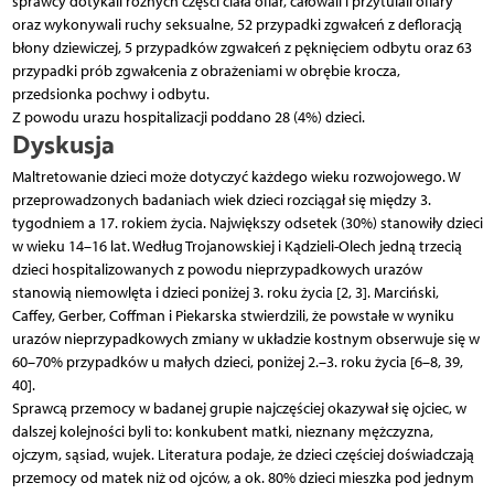
sprawcy dotykali różnych części ciała ofiar, całowali i przytulali ofiary
oraz wykonywali ruchy seksualne, 52 przypadki zgwałceń z defloracją
błony dziewiczej, 5 przypadków zgwałceń z pęknięciem odbytu oraz 63
przypadki prób zgwałcenia z obrażeniami w obrębie krocza,
przedsionka pochwy i odbytu.
Z powodu urazu hospitalizacji poddano 28 (4%) dzieci.
Dyskusja
Maltretowanie dzieci może dotyczyć każdego wieku rozwojowego. W
przeprowadzonych badaniach wiek dzieci rozciągał się między 3.
tygodniem a 17. rokiem życia. Największy odsetek (30%) stanowiły dzieci
w wieku 14–16 lat. Według Trojanowskiej i Kądzieli-Olech jedną trzecią
dzieci hospitalizowanych z powodu nieprzypadkowych urazów
stanowią niemowlęta i dzieci poniżej 3. roku życia [2, 3]. Marciński,
Caffey, Gerber, Coffman i Piekarska stwierdzili, że powstałe w wyniku
urazów nieprzypadkowych zmiany w układzie kostnym obserwuje się w
60–70% przypadków u małych dzieci, poniżej 2.–3. roku życia [6–8, 39,
40].
Sprawcą przemocy w badanej grupie najczęściej okazywał się ojciec, w
dalszej kolejności byli to: konkubent matki, nieznany mężczyzna,
ojczym, sąsiad, wujek. Literatura podaje, że dzieci częściej doświadczają
przemocy od matek niż od ojców, a ok. 80% dzieci mieszka pod jednym