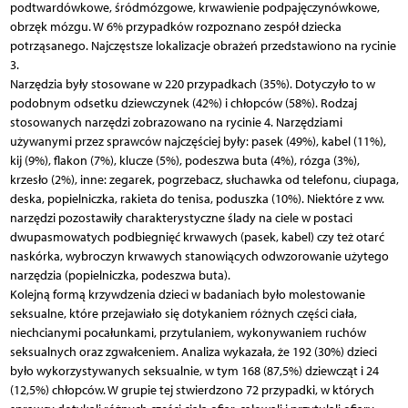
podtwardówkowe, śródmózgowe, krwawienie podpajęczynówkowe,
obrzęk mózgu. W 6% przypadków rozpoznano zespół dziecka
potrząsanego. Najczęstsze lokalizacje obrażeń przedstawiono na rycinie
3.
Narzędzia były stosowane w 220 przypadkach (35%). Dotyczyło to w
podobnym odsetku dziewczynek (42%) i chłopców (58%). Rodzaj
stosowanych narzędzi zobrazowano na rycinie 4. Narzędziami
używanymi przez sprawców najczęściej były: pasek (49%), kabel (11%),
kij (9%), flakon (7%), klucze (5%), podeszwa buta (4%), rózga (3%),
krzesło (2%), inne: zegarek, pogrzebacz, słuchawka od telefonu, ciupaga,
deska, popielniczka, rakieta do tenisa, poduszka (10%). Niektóre z ww.
narzędzi pozostawiły charakterystyczne ślady na ciele w postaci
dwupasmowatych podbiegnięć krwawych (pasek, kabel) czy też otarć
naskórka, wybroczyn krwawych stanowiących odwzorowanie użytego
narzędzia (popielniczka, podeszwa buta).
Kolejną formą krzywdzenia dzieci w badaniach było molestowanie
seksualne, które przejawiało się dotykaniem różnych części ciała,
niechcianymi pocałunkami, przytulaniem, wykonywaniem ruchów
seksualnych oraz zgwałceniem. Analiza wykazała, że 192 (30%) dzieci
było wykorzystywanych seksualnie, w tym 168 (87,5%) dziewcząt i 24
(12,5%) chłopców. W grupie tej stwierdzono 72 przypadki, w których