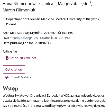
1
1
Anna Niemcunowicz-Janica
,
Małgorzata Iłędo
,
1
Marcin Filimoniuk
Department of Forensic Medicine, Medical University of Bialystok,
Poland
Arch Med Sadowej Kryminol 2017; 67 (3): 153-165
DOI:
https://doi.org/10.5114/amsik.2017.73190
Data publikacji online: 2018/02/15
Article file
Zespol dziecka.pdf
Get citation
PlumX Metrics
Wstęp
Według Światowej Organizacji Zdrowia (WHO) „za krzywdzenie dziecka
uważa się każde zamierzone lub niezamierzone działanie osoby dorosłej
czy społeczności, które ma szkodliwy wpływ na zdrowie, rozwój fizyczny