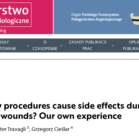
KUŁY
O
ZASADY PUBLIKACJI
OPŁA
PTOWANE
CZASOPIŚMIE
PRAC
PUBLIKA
 procedures cause side effects du
c wounds? Our own experience
3
4
ter Travagli
,
Grzegorz Cieślar