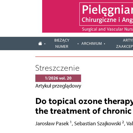
BIEŻĄCY
ARTY
ARCHIWUM
NUMER
ZAAKCE
Streszczenie
1/2026 vol. 20
Artykuł przeglądowy
Do topical ozone therapy
the treatment of chroni
1
2
Jarosław Pasek
,
Sebastian Szajkowski
,
Val