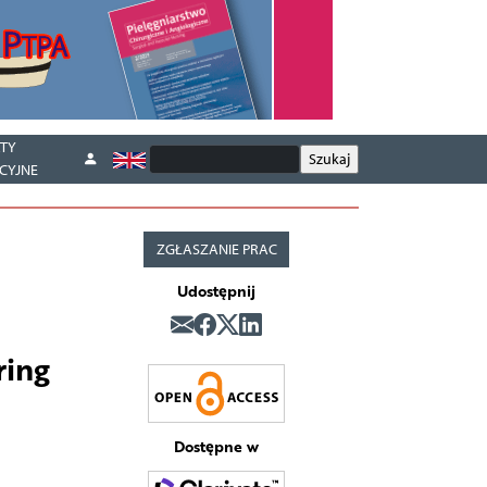
TY
CYJNE
ZGŁASZANIE PRAC
Udostępnij
ring
Dostępne w