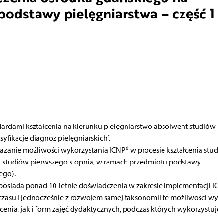
podstawy pielęgniarstwa – część 1
ardami kształcenia na kierunku pielęgniarstwo absolwent studiów
yfikacje diagnoz pielęgniarskich”.
azanie możliwości wykorzystania ICNP® w procesie kształcenia st
u studiów pierwszego stopnia, w ramach przedmiotu podstawy
ego).
posiada ponad 10-letnie doświadczenia w zakresie implementacji 
czasu i jednocześnie z rozwojem samej taksonomii te możliwości w
łcenia, jak i form zajęć dydaktycznych, podczas których wykorzystuje