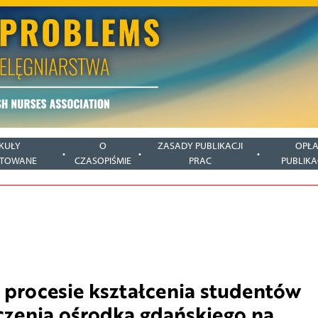
KUŁY
O
ZASADY PUBLIKACJI
OPŁA
PTOWANE
CZASOPIŚMIE
PRAC
PUBLIKA
procesie kształcenia studentów
czenia ośrodka gdańskiego na