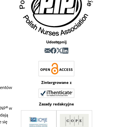
Udostępnij
Zintergrowane z
udentów
Zasady redakcyjne
ICNP® w
ydają
 się