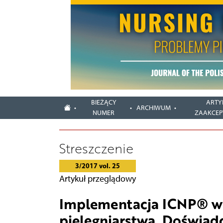
BIEŻĄCY
ARTY
ARCHIWUM
NUMER
ZAAKCE
Streszczenie
3/2017 vol. 25
Artykuł przeglądowy
Implementacja ICNP® w 
pielęgniarstwa. Doświad