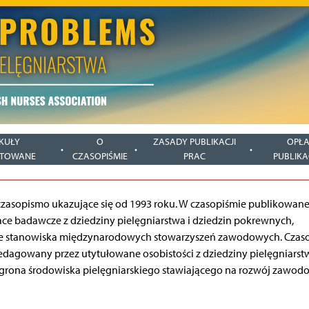
KUŁY
O
ZASADY PUBLIKACJI
OPŁA
PTOWANE
CZASOPIŚMIE
PRAC
PUBLIKA
czasopismo ukazujące się od 1993 roku. W czasopiśmie publikowane
ce badawcze z dziedziny pielęgniarstwa i dziedzin pokrewnych,
alne stanowiska międzynarodowych stowarzyszeń zawodowych. Czas
 redagowany przez utytułowane osobistości z dziedziny pielęgniarst
go grona środowiska pielęgniarskiego stawiającego na rozwój zawod