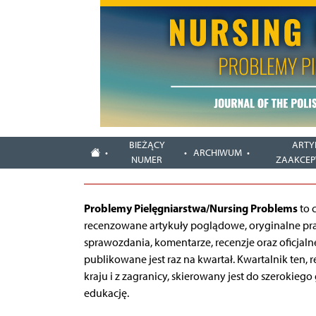
BIEŻĄCY
ARTY
ARCHIWUM
NUMER
ZAAKCE
Problemy Pielęgniarstwa/Nursing Problems
to 
recenzowane artykuły poglądowe, oryginalne pra
sprawozdania, komentarze, recenzje oraz oficj
publikowane jest raz na kwartał. Kwartalnik ten,
kraju i z zagranicy, skierowany jest do szerokie
edukację.