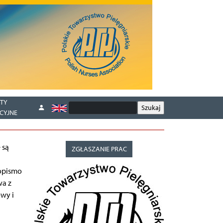
TY
CYJNE
 są
ZGŁASZANIE PRAC
opismo
wa z
owy i