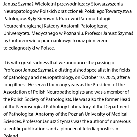
Janusz Szymaś. Wieloletni przewodniczący Stowarzyszenia
Neuropatologów Polskich oraz członek Polskiego Towarzystwa
Patologów. Były Kierownik Pracowni Patomorfologii
Neurochirurgicznej Katedry Anatomii Patologicznej
Uniwersytetu Medycznego w Poznaniu. Profesor Janusz Szymaś
był autorem wielu prac naukowych oraz pionierem
telediagnostyki w Polsce.
It is with great sadness that we announce the passing of
Professor Janusz Szymaś, a distinguished specialist in the fields
of pathology and neuropathology, on October 10, 2025, after a
long illness. He served for many years as the President of the
Association of Polish Neuropathologists and was a member of
the Polish Society of Pathologists. He was also the former Head
of the Neurosurgical Pathology Laboratory at the Department
of Pathological Anatomy of the Poznań University of Medical
Sciences. Professor Janusz Szymaś was the author of numerous
scientific publications and a pioneer of telediagnostics in
Poland.