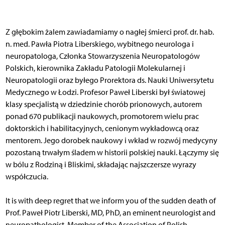
Z głębokim żalem zawiadamiamy o nagłej śmierci prof. dr. hab.
n. med. Pawła Piotra Liberskiego, wybitnego neurologa i
neuropatologa, Członka Stowarzyszenia Neuropatologów
Polskich, kierownika Zakładu Patologii Molekularnej i
Neuropatologii oraz byłego Prorektora ds. Nauki Uniwersytetu
Medycznego w Łodzi. Profesor Paweł Liberski był światowej
klasy specjalistą w dziedzinie chorób prionowych, autorem
ponad 670 publikacji naukowych, promotorem wielu prac
doktorskich i habilitacyjnych, cenionym wykładowcą oraz
mentorem. Jego dorobek naukowy i wkład w rozwój medycyny
pozostaną trwałym śladem w historii polskiej nauki. Łączymy się
w bólu z Rodziną i Bliskimi, składając najszczersze wyrazy
współczucia.
It is with deep regret that we inform you of the sudden death of
Prof. Paweł Piotr Liberski, MD, PhD, an eminent neurologist and
neuropathologist, Member of the Association of Polish