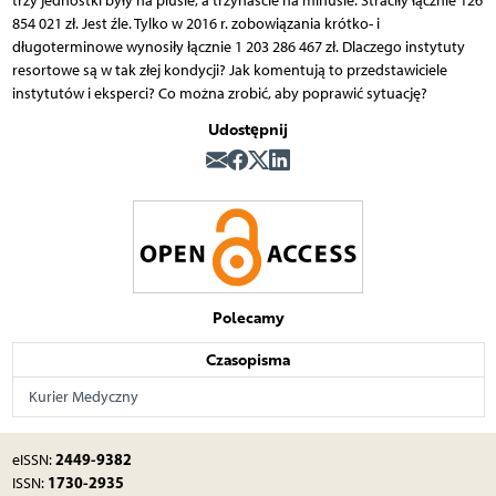
trzy jednostki były na plusie, a trzynaście na minusie. Straciły łącznie 126
854 021 zł. Jest źle. Tylko w 2016 r. zobowiązania krótko- i
długoterminowe wynosiły łącznie 1 203 286 467 zł. Dlaczego instytuty
resortowe są w tak złej kondycji? Jak komentują to przedstawiciele
instytutów i eksperci? Co można zrobić, aby poprawić sytuację?
Udostępnij
Polecamy
Czasopisma
Kurier Medyczny
2449-9382
eISSN:
1730-2935
ISSN: