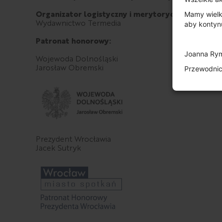
Organizator logistyczny i merytoryczny:
Mamy wielk
Wydawnictwo Termedia
aby kontyn
Patronat honorowy:
Joanna Ry
Wojewoda Dolnośląski
Jarosław Obremski
Przewodni
Prezydent Wrocławia
Jacek Sutryk