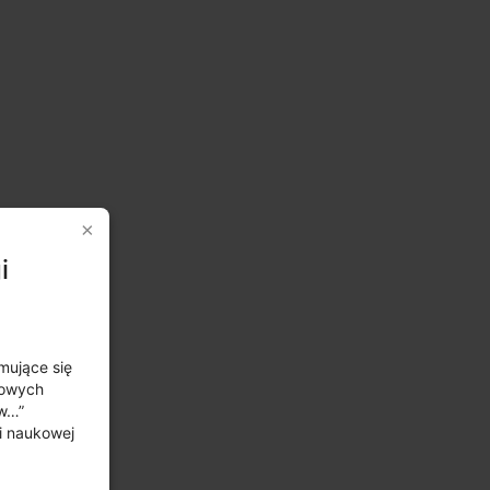
i
mujące się
sowych
ów…”
i naukowej
.