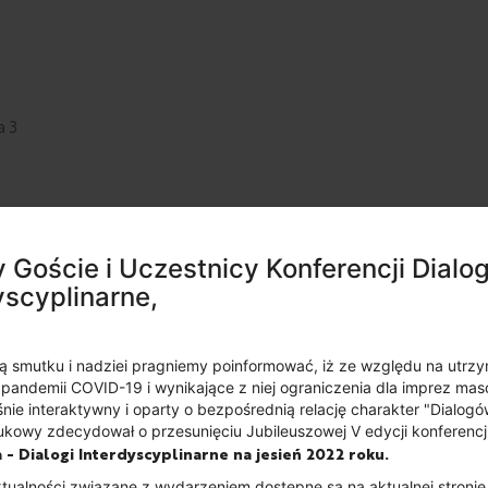
a 3
 Goście i Uczestnicy Konferencji Dialog
yscyplinarne,
ą smutku i nadziei pragniemy poinformować, iż ze względu na utrzy
 pandemii COVID-19 i wynikające z niej ograniczenia dla imprez ma
nie interaktywny i oparty o bezpośrednią relację charakter "Dialog
ukowy zdecydował o przesunięciu Jubileuszowej V edycji konferencj
a - Dialogi Interdyscyplinarne na jesień 2022 roku.
astów Śląskich we Wrocławiu
tualności związane z wydarzeniem dostępne są na aktualnej stronie