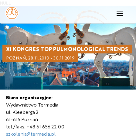
NULL
Toggle
navigati
XI KONGRES TOP PULMONOLOGICAL TRENDS
POZNAŃ, 28.11.2019 - 30.11.2019
Biuro organizacyjne:
Wydawnictwo Termedia
ul. Kleeberga 2
61-615 Poznań
tel./faks: +48 61 656 22 00
szkolenia@termedia.pl