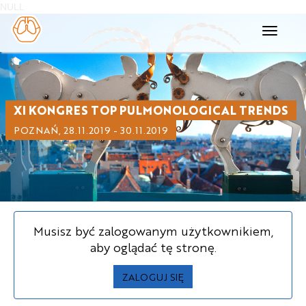
NULL
Toggle
navigati
XI KONGRES TOP PULMONOLOGICAL TRENDS
POZNAŃ, 28.11.2019 - 30.11.2019
Musisz być zalogowanym użytkownikiem,
aby oglądać tę stronę.
ZALOGUJ SIĘ