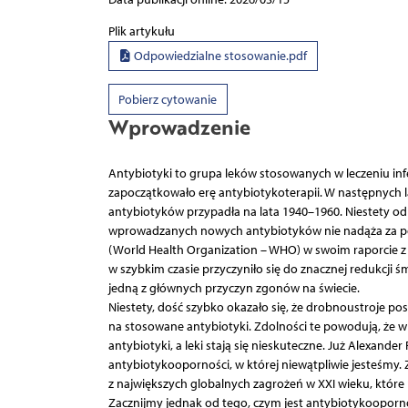
Plik artykułu
Odpowiedzialne stosowanie.pdf
Pobierz cytowanie
Wprowadzenie
Antybiotyki to grupa leków stosowanych w leczeniu infek
zapoczątkowało erę antybiotykoterapii. W następnych l
antybiotyków przypadła na lata 1940–1960. Niestety od
wprowadzanych nowych antybiotyków nie nadąża za po
(World Health Organization – WHO) w swoim raporcie z 2
w szybkim czasie przyczyniło się do znacznej redukcji ś
jedną z głównych przyczyn zgonów na świecie.
Niestety, dość szybko okazało się, że drobnoustroje 
na stosowane antybiotyki. Zdolności te powodują, że w 
antybiotyki, a leki stają się nieskuteczne. Już Alexander
antybiotykooporności, w której niewątpliwie jesteśmy
z największych globalnych zagrożeń w XXI wieku, które n
Zacznijmy jednak od tego, czym jest antybiotykoopornoś