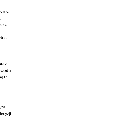
h
anie.
,
ność
trza
oraz
powodu
ęgać
nym
ecyzji