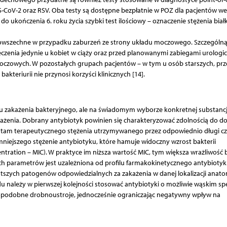
S-CoV-2 oraz RSV. Oba testy są dostępne bezpłatnie w POZ dla pacjentów we
 ukończenia 6. roku życia szybki test ilościowy – oznaczenie stężenia białk
powszechne w przypadku zaburzeń ze strony układu moczowego. Szczególn
eczenia jedynie u kobiet w ciąży oraz przed planowanymi zabiegami urologi
moczowych. W pozostałych grupach pacjentów – w tym u osób starszych, prz
kteriurii nie przynosi korzyści klinicznych [14].
u zakażenia bakteryjnego, ale na świadomym wyborze konkretnej substancj
ażenia. Dobrany antybiotyk powinien się charakteryzować zdolnością do d
ia tam terapeutycznego stężenia utrzymywanego przez odpowiednio długi cz
mniejszego stężenie antybiotyku, które hamuje widoczny wzrost bakterii
tration – MIC). W praktyce im niższa wartość MIC, tym większa wrażliwość b
ch parametrów jest uzależniona od profilu farmakokinetycznego antybiotyk
stszych patogenów odpowiedzialnych za zakażenia w danej lokalizacji anato
u należy w pierwszej kolejności stosować antybiotyki o możliwie wąskim s
wdopodobne drobnoustroje, jednocześnie ograniczając negatywny wpływ na