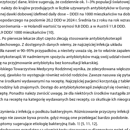
rzytoczyć dane, które sugerują, że codziennie ok. 1–3% populacji światowej
a należy do krajów przodujących w liczbie używanych anty­biotyków w Europi
anej dawki dobowej (defined daily dose – DDD) na 1000 mieszkańców na dob
ospodarczego na poziomie 20,2 DDD w 2024 r. Średnia ta z roku na rok wzras
porównania – w Holandii wartość ta wynosi 9,8 DDD, a w Austrii 11,8 DDD.
,9 DDD/ 1000 mieszkańców [10].
 Po pierwsze lekarze zbyt często zlecają stosowanie antybiotykoterapii
ddechowego. Z dostępnych danych wiemy, że najczęściej infekcja układu
a nawet w 90–95% przypadków, a niestety uważa się, że to właśnie zapalen
biotykoterapii. W nadmiernym spożyciu antybiotyków mają swój udział równ
ę na przyjmowanie antybiotyku bez konsultacji lekarskiej.
lskiego Towarzystwa Medycyny Rodzinnej wynika, że zdecydowana większo
cej, zjawisko to występuje również wśród rodziców. Zawsze nasuwa się pyta
e środkami wydawanymi na receptę. Najczęściej pacjenci korzystają z table
d rodziny lub znajomych. Dostęp do antybiotykoterapii zwiększył się również
ceptę. Ponadto należy zwrócić uwagę, że dla niektórych środków nastąpiła z
h na receptę na kategorię wydawanych bez recepty, co skutkuje ich nieogr
ynienia z infekcją o podłożu bakteryjnym. Różnicowanie przyczyny infekcji
ego nie zawsze bywa proste, gdyż mogą one przebiegać bardzo podobnie.
my sugerujące etiologię bakteryjną (tab. 1) [5, 11, 12].
dechowego przydatne są również testy stosowane w diagnostyce point-of-c