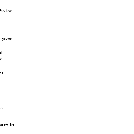
 Review
ytyczne
l.
:
ia
o.
areAlike