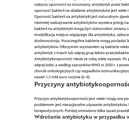
nabyciu oporności na stosowany antybiotyk przez bakt
oporność bakterii na działanie antybiotyków jest wiel
Oporność bakterii na antybiotyki jest naturalnym zjaw
niemniej nadużywanie antybiotyków wywiera presję na 
bakterii na antybiotyki mogą być różnorodne: zmiany s
modyfikacja miejsca wiążącego dla antybiotyku, zaburz
drobnoustroju. Poszczególne bakterie mogą posiadać 
antybiotyków. Olbrzymim wyzwaniem są bakterie wielole
antybiotyk z trzech lub więcej grup leków przeciwbakter
Antybiotykooporność niesie ze sobą wiele wyzwań. Po 
więcej ludzi, a według szacunków WHO w 2050 r. z powo
chorób onkologicznych czy wypadków komunikacyjnych.
nawet 1,5 mld euro rocznie [6–9].
Przyczyny antybiotykooporności
Przyczyn antybiotykooporności jest wiele i mają one p
problemem jest nieracjonalne używanie antybiotyków, k
terapeutycznych. Poniżej omówiono kilka zasad prawidło
Wdrożenie antybiotyku w przypadku w