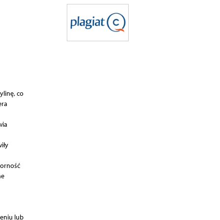
ylinę, co
era
wia
iły
porność
ne
eniu lub