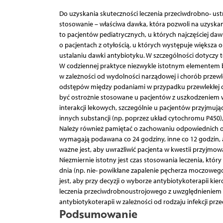
Do uzyskania skuteczności leczenia przeciwdrobno- ust
stosowanie – właściwa dawka, która pozwoli na uzyska
to pacjentów pediatrycznych, u których najczęściej da
o pacjentach z otyłością, u których występuje większa 
ustalaniu dawki antybiotyku. W szczególności dotyczy t
W codziennej praktyce niezwykle istotnym elementem b
w zależności od wydolności narządowej i chorób prze
odstępów między podaniami w przypadku przewlekłej c
być ostrożnie stosowane u pacjentów z uszkodzeniem w
inter­akcji lekowych, szczególnie u pacjentów przyjmuj
innych substancji (np. poprzez układ cytochromu P450),
Należy również pamiętać o zachowaniu odpowiednich 
wymagają podawana co 24 godziny, inne co 12 godzin, a
ważne jest, aby uwrażliwić pacjenta w kwestii przyjm
Niezmiernie istotny jest czas stosowania leczenia, któr
dnia (np. nie- powikłane zapalenie pęcherza moczoweg
jest, aby przy decyzji o wyborze antybiotykoterapii k
leczenia przeciwdrobnoustrojowego z uwzględnieniem da
antybiotykoterapii w zależności od rodzaju infekcji prze
Podsumowanie