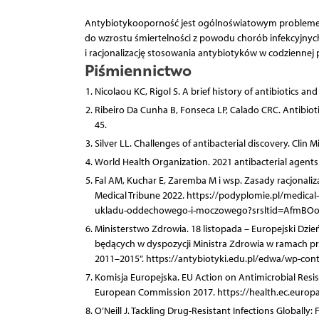
Antybiotykooporność jest ogólnoświatowym problemem, k
do wzrostu śmiertelności z powodu chorób infekcyjnych
i racjonalizację stosowania antybiotyków w codziennej p
Piśmiennictwo
Nicolaou KC, Rigol S. A brief history of antibiotics and
Ribeiro Da Cunha B, Fonseca LP, Calado CRC. Antibiot
45.
Silver LL. Challenges of antibacterial discovery. Clin M
World Health Organization. 2021 antibacterial agents 
Fal AM, Kuchar E, Zaremba M i wsp. Zasady racjonal
Medical Tribune 2022. https://podyplomie.pl/medical
ukladu-oddechowego-i-moczowego?srsltid=AfmBOor
Ministerstwo Zdrowia. 18 listopada – Europejski Dz
będących w dyspozycji Ministra Zdrowia w ramach 
2011–2015”. https://antybiotyki.edu.pl/edwa/wp-co
Komisja Europejska. EU Action on Antimicrobial Resi
European Commission 2017. https://health.ec.europa.
O’Neill J. Tackling Drug-Resistant Infections Global