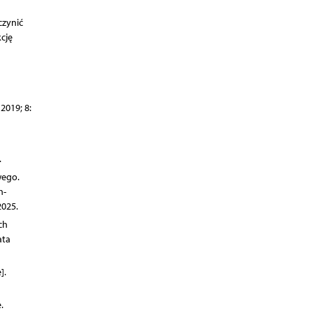
czynić
cję
2019; 8:
.
wego.
h-
025.
ch
ata
].
.