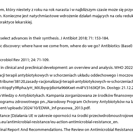
tóry niestety z roku na rok narasta i w najbliższym czasie może się przy
. Konieczne jest natychmiastowe wdrożenie działań mających na celu reduk
raktyce lekarskiej.
 select advances in their synthesis. J Antibiot 2018; 71: 153-184.
ic discovery: where have we come from, where do we go? Antibiotics (Basel) 
icrobiol Rev 2011; 24: 71-109.
in clinical and preclinical development: an overview and analysis. WHO 2022
izacji terapii antybiotykowych w schorzeniach układu oddechowego i moczo
-tribune/38120,zasady-racjonalizacji-terapii-antybiotykowych-w-schorzeniac
AtqqFy9RphaJyH_MXJbyqrjdioHa966Kxet-m4FV3163IQF3n. Dostęp: 21.12.2
ień Wiedzy o Antybiotykach. Kampania zorganizowana ze środków finansowy
programu zdrowotnego pn. „Narodowy Program Ochrony Antybiotyków na l
ntent/uploads/2024/10/EDWA_inf-prasowa_2013.pdf.
stance [Działania UE w zakresie oporności na środki przeciwdrobnoustrojowe
eu/antimicrobial-resistance/eu-action-antimicrobial-resistance_en.
ly: Final Report And Recommendations. The Review on Antimicrobial Resistance