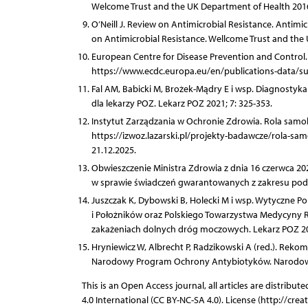
Welcome Trust and the UK Department of Health 201
O’Neill J. Review on Antimicrobial Resistance. Antimic
on Antimicrobial Resistance. Wellcome Trust and th
European Centre for Disease Prevention and Control. S
https://www.ecdc.europa.eu/en/publications-data/sur
Fal AM, Babicki M, Brożek-Mądry E i wsp. Diagnostyk
dla lekarzy POZ. Lekarz POZ 2021; 7: 325-353.
Instytut Zarządzania w Ochronie Zdrowia. Rola samol
https://izwoz.lazarski.pl/projekty-badawcze/rola-s
21.12.2025.
Obwieszczenie Ministra Zdrowia z dnia 16 czerwca 202
w sprawie świadczeń gwarantowanych z zakresu podst
Juszczak K, Dybowski B, Holecki M i wsp. Wytyczne 
i Położników oraz Polskiego Towarzystwa Medycyny Ro
zakażeniach dolnych dróg moczowych. Lekarz POZ 202
Hryniewicz W, Albrecht P, Radzikowski A (red.). Re
Narodowy Program Ochrony Antybiotyków. Narodowy
This is an Open Access journal, all articles are distr
4.0 International (CC BY-NC-SA 4.0). License (http://cre