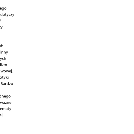
jego
 dotyczy
ż
zy
ub
winny
nych
lizm
tawowej.
otyki
. Bardzo
.
ednego
o ważne
chematy
ej