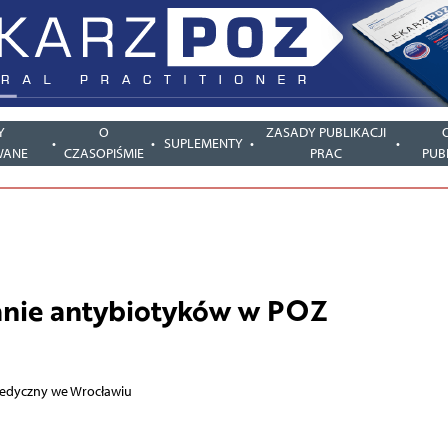
Y
O
ZASADY PUBLIKACJI
SUPLEMENTY
WANE
CZASOPIŚMIE
PRAC
PUB
nie antybiotyków w POZ
Medyczny we Wrocławiu