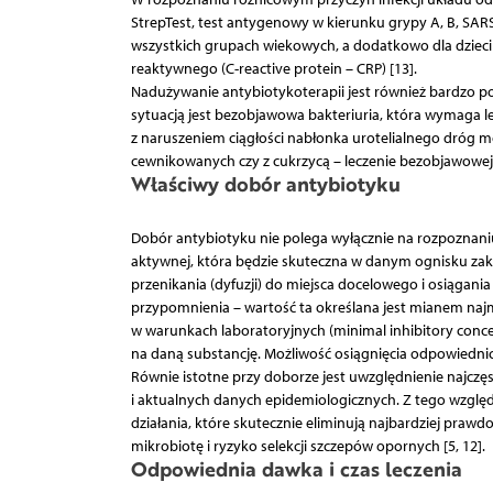
StrepTest, test antygenowy w kierunku grypy A, B, SAR
wszystkich grupach wiekowych, a dodatkowo dla dzieci do
reaktywnego (C-reactive protein – CRP) [13].
Nadużywanie antybiotykoterapii jest również bardzo 
sytuacją jest bezobjawowa bakteriuria, która wymaga l
z naruszeniem ciągłości nabłonka urotelialnego dróg 
cewnikowanych czy z cukrzycą – leczenie bezobjawowej ba
Właściwy dobór antybiotyku
Dobór antybiotyku nie polega wyłącznie na rozpoznani
aktywnej, która będzie skuteczna w danym ognisku zak
przenikania (dyfuzji) do miejsca docelowego i osiągan
przypomnienia – wartość ta okreś­lana jest mianem naj
w warunkach laboratoryjnych (minimal inhibitory concen
na daną substancję. Możliwość osiągnięcia odpowiedni
Równie istotne przy doborze jest uwzględnienie najczę
i aktualnych danych epidemiologicznych. Z tego względ
działania, które skutecznie eliminują najbardziej pra
mikrobiotę i ryzyko selekcji szczepów opornych [5, 12].
Odpowiednia dawka i czas leczenia