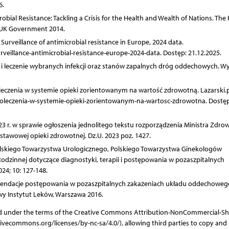
6.
robial Resistance: Tackling a Crisis for the Health and Wealth of Nations. The
e UK Government 2014.
urveillance of antimicrobial resistance in Europe, 2024 data.
veillance-antimicrobial-resistance-europe-2024-data. Dostęp: 21.12.2025.
a i leczenie wybranych infekcji oraz stanów zapalnych dróg oddechowych. W
eczenia w systemie opieki zorientowanym na wartość zdrowotną. Lazarski.p
amoleczenia-w-systemie-opieki-zorientowanym-na-wartosc-zdrowotna. Dostęp
3 r. w sprawie ogłoszenia jednolitego tekstu rozporządzenia Ministra Zdrow
awowej opieki zdrowotnej. Dz.U. 2023 poz. 1427.
Polskiego Towarzystwa Urologicznego, Polskiego Towarzystwa Ginekologów
dzinnej dotyczące diagnostyki, terapii i postępowania w pozaszpitalnych
4; 10: 127-148.
komendacje postępowania w pozaszpitalnych zakażeniach układu oddechoweg
 Instytut Leków, Warszawa 2016.
ibuted under the terms of the Creative Commons Attribution-NonCommercial-Sh
ativecommons.org/licenses/by-nc-sa/4.0/), allowing third parties to copy and