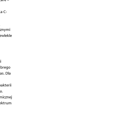
a C-
ą
cznymi
ewlekle
i
obrego
as. Dla
akterii
u.
micznej
pektrum