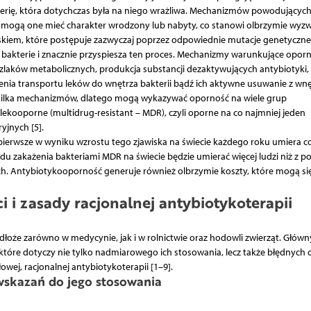
erię, która dotychczas była na niego wrażliwa. Mechanizmów powodującyc
e i mogą one mieć charakter wrodzony lub nabyty, co stanowi olbrzymie wyzw
iskiem, które postępuje zazwyczaj poprzez odpowiednie mutacje genetyczne
bakterie i znacznie przyspiesza ten proces. Mechanizmy warunkujące opor
zlaków metabolicznych, produkcja substancji dezaktywujących antybiotyki,
enia transportu leków do wnętrza bakterii bądź ich aktywne usuwanie z wnę
kilka mechanizmów, dlatego mogą wykazywać oporność na wiele grup
kooporne (multidrug-resistant – MDR), czyli oporne na co najmniej jeden
yjnych [5].
pierwsze w wyniku wzrostu tego zjawiska na świecie każdego roku umiera c
du zakażenia bakteriami MDR na świecie będzie umierać więcej ludzi niż z 
 Antybiotykooporność generuje również olbrzymie koszty, które mogą si
 i zasady racjonalnej antybiotykoterapii
odłoże zarówno w medycynie, jak i w rolnictwie oraz hodowli zwierząt. Głów
tóre dotyczy nie tylko nadmiarowego ich stosowania, lecz także błędnych d
wej, racjonalnej antybiotykoterapii [1–9].
skazań do jego stosowania