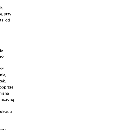
e,
ę, przy
ta: od
ie
ież
ść
nie,
tek,
 poprzez
miana
aniczoną
 układu
are –