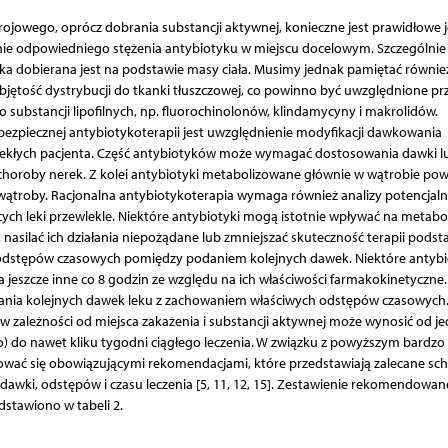
rojowego, oprócz dobrania substancji aktywnej, konieczne jest prawidłowe 
nie odpowiedniego stężenia antybiotyku w miejscu docelowym. Szczególnie
wka dobierana jest na podstawie masy ciała. Musimy jednak pamiętać równie
objętość dystrybucji do tkanki tłuszczowej, co powinno być uwzględnione pr
o substancji lipofilnych, np. fluorochinolonów, klindamycyny i makrolidów.
ezpiecznej antybiotykoterapii jest uwzględnienie modyfikacji dawkowania
wlekłych pacjenta. Część antybiotyków może wymagać dostosowania dawki l
horoby nerek. Z kolei antybiotyki metabolizowane głównie w wątrobie po
ątroby. Racjonalna antybiotykoterapia wymaga również analizy potencjal
ących leki przewlekle. Niektóre antybiotyki mogą istotnie wpływać na metabo
 nasilać ich działania niepożądane lub zmniejszać skuteczność terapii pods
odstępów czasowych pomiędzy podaniem kolejnych dawek. Niektóre antybi
 jeszcze inne co 8 godzin ze względu na ich właściwości farmakokinetyczne
owania kolejnych dawek leku z zachowaniem właściwych odstępów czasowych
y w zależności od miejsca zakażenia i substancji aktywnej może wynosić od j
o) do nawet kliku tygodni ciągłego leczenia. W związku z powyższym bardz
ierować się obowiązującymi rekomendacjami, które przedstawiają zalecane s
wki, odstępów i czasu leczenia [5, 11, 12, 15]. Zestawienie rekomendowan
dstawiono w tabeli 2.