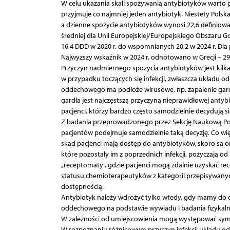
W celu ukazania skali spożywania antybiotyków warto p
przyjmuje co najmniej jeden antybiotyk. Niestety Polsk
a dzienne spożycie antybiotyków wynosi 22,6 definiow
średniej dla Unii Europejskiej/Europejskiego Obszaru G
16,4 DDD w 2020 r. do wspomnianych 20,2 w 2024 r. Dla 
Najwyższy wskaźnik w 2024 r. odnotowano w Grecji – 29
Przyczyn nadmiernego spożycia antybiotyków jest kilka.
w przypadku toczących się infekcji, zwłaszcza układu o
oddechowego ma podłoże wirusowe, np. zapalenie gardł
gardła jest najczęstszą przyczyną nieprawidłowej anty
pacjenci, którzy bardzo często samodzielnie decydują si
Z badania przeprowadzonego przez Sekcję Naukową Po
pacjentów podejmuje samodzielnie taką decyzję. Co wię
skąd pacjenci mają dostęp do antybiotyków, skoro są on
które pozostały im z poprzednich infekcji, pożyczają o
„receptomaty”, gdzie pacjenci mogą zdalnie uzyskać re
statusu chemioterapeutyków z kategorii przepisywanyc
dostępnością.
Antybiotyk należy wdrożyć tylko wtedy, gdy mamy do cz
oddechowego na podstawie wywiadu i badania fizykaln
W zależności od umiejscowienia mogą występować sympto
W rozpoznaniu różnicowym przyczyn infekcji układu od