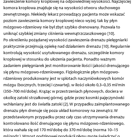
zawieszenie komory kroplowej na odpowiedniej wysokości. Najczęściej
komora kroplowa znajduje się na wysokości otworu słuchowego
zewnętrznego. Niekiedy lekarz prowadzący pacjenta może wskazać
poziom zawieszenia komory kroplowej nieco wyżej, tak by płyn
mózgowo-rdzeniowy nie był zbyt szybko drenowany. Pozwala to
uniknąć szybkiej zmiany ciśnienia wewnątrzczaszkowego [10].
Po określeniu pożądanej wysokości zawieszenia drenażu pielęgniarki
praktycznie przejmują opiekę nad działaniem drenażu [10]. Regularnie
kontrolują wysokość usytułowanego drenażu, szczególnie komory
kroplowej w stosunku do ułożenia pacjenta. Ponadto ważnym
zadaniem pielęgniarek jest monitorowanie ilości i jakości drenującego
się płynu mózgowo-rdzeniowego. Fizjologicznie płyn mózgowo-
rdzeniowy produkowany jest w splotach naczyniówkowych komór
mózgu (bocznych, trzeciej i czwartej), w ilości około 0,3–0,35 ml/min
(350–700 ml/dobę). Krążąc w przestrzeniach płynowych, dociera w
okolicę zatoki strzałkowej górnej, gdzie przez kosmki pajęczynówki
wchłaniany jest do światła zatoki [2]. W przypadku zaimplantowanego
drenażu płyn drenuje się poza układ komorowy na zewnątrz. W
przedstawionym przypadku przez cały czas utrzymywania drenażu
kontrolowano ilość drenującego się płynu mózgowo-rdzeniowego,
która wahała się od 170 ml/dobę do 370 ml/dobę (norma 10–15
ml/godz.). Wzrost godzinowej produkcji płynu może świadczyć o