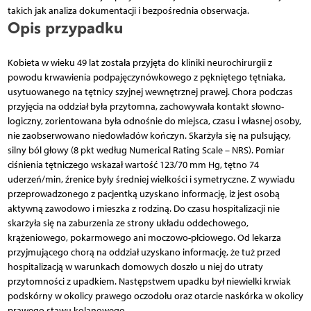
takich jak analiza dokumentacji i bezpośrednia obserwacja.
Opis przypadku
Kobieta w wieku 49 lat została przyjęta do kliniki neurochirurgii z
powodu krwawienia podpajęczynówkowego z pękniętego tętniaka,
usytuowanego na tętnicy szyjnej wewnętrznej prawej. Chora podczas
przyjęcia na oddział była przytomna, zachowywała kontakt słowno-
logiczny, zorientowana była odnośnie do miejsca, czasu i własnej osoby,
nie zaobserwowano niedowładów kończyn. Skarżyła się na pulsujący,
silny ból głowy (8 pkt według Numerical Rating Scale – NRS). Pomiar
ciśnienia tętniczego wskazał wartość 123/70 mm Hg, tętno 74
uderzeń/min, źrenice były średniej wielkości i symetryczne. Z wywiadu
przeprowadzonego z pacjentką uzyskano informację, iż jest osobą
aktywną zawodowo i mieszka z rodziną. Do czasu hospitalizacji nie
skarżyła się na zaburzenia ze strony układu oddechowego,
krążeniowego, pokarmowego ani moczowo-płciowego. Od lekarza
przyjmującego chorą na oddział uzyskano informację, że tuż przed
hospitalizacją w warunkach domowych doszło u niej do utraty
przytomności z upadkiem. Następstwem upadku był niewielki krwiak
podskórny w okolicy prawego oczodołu oraz otarcie naskórka w okolicy
prawego stawu kolanowego.