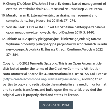
Chung DY, Olson DW, John S i wsp. Evidence-based management of
external ventricular drains. Curr Neurol Neurosci Rep 2019; 19: 94.
Muralidharan R. External ventricular drains: management and
complications. Surg Neurol Int 2015; 6: 271-274.
Von de Beek D, Drake JM, Tunkel AR. Szpitalne bakteryjne zapalenie
opon mózgowo-rdzeniowych. Neurol Dyplom 2010; 5: 84-92.
Jabłońska R. Aspekty pielęgnacyjne i kliniczne gojenia się ran. W:
Wybrane problemy pielęgnacyjne pacjentów w schorzeniach układu
nerwowego. Jabłońska R, Ślusarz R (red). Continuo, Wrocław 2022,
374-384.
Copyright: © 2022 Termedia Sp. z o. o. This is an Open Access article
distributed under the terms of the Creative Commons Attribution-
NonCommercial-ShareAlike 4.0 International (CC BY-NC-SA 4.0) License
(
http://creativecommons.org/licenses/by-nc-sa/4.0/
), allowing third
parties to copy and redistribute the material in any medium or format
and to remix, transform, and build upon the material, provided the
original work is properly cited and states its license.
ZGŁASZANIE PRAC