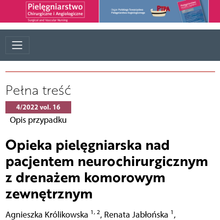
Pełna treść
4/2022 vol. 16
Opis przypadku
Opieka pielęgniarska nad
pacjentem neurochirurgicznym
z drenażem komorowym
zewnętrznym
1, 2
1
Agnieszka Królikowska
,
Renata Jabłońska
,