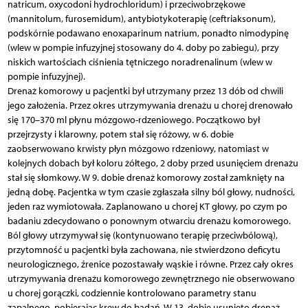
natricum, oxycodoni hydrochloridum) i przeciwobrzękowe
(mannitolum, furosemidum), antybiotykoterapię (ceftriaksonum),
podskórnie podawano enoxaparinum natrium, ponadto nimodypinę
(wlew w pompie infuzyjnej stosowany do 4. doby po zabiegu), przy
niskich wartościach ciśnienia tętniczego noradrenalinum (wlew w
pompie infuzyjnej).
Drenaż komorowy u pacjentki był utrzymany przez 13 dób od chwili
jego założenia. Przez okres utrzymywania drenażu u chorej drenowało
się 170–370 ml płynu mózgowo-rdzeniowego. Początkowo był
przejrzysty i klarowny, potem stał się różowy, w 6. dobie
zaobserwowano krwisty płyn mózgowo rdzeniowy, natomiast w
kolejnych dobach był koloru żółtego, 2 doby przed usunięciem drenażu
stał się słomkowy. W 9. dobie drenaż komorowy został zamknięty na
jedną dobę. Pacjentka w tym czasie zgłaszała silny ból głowy, nudności,
jeden raz wymiotowała. Zaplanowano u chorej KT głowy, po czym po
badaniu zdecydowano o ponownym otwarciu drenażu komorowego.
Ból głowy utrzymywał się (kontynuowano terapię przeciwbólową),
przytomność u pacjentki była zachowana, nie stwierdzono deficytu
neurologicznego, źrenice pozostawały wąskie i równe. Przez cały okres
utrzymywania drenażu komorowego zewnętrznego nie obserwowano
u chorej gorączki, codziennie kontrolowano parametry stanu
zapalnego, pobierając krew do badań. W 13. dobie usunięto drenaż