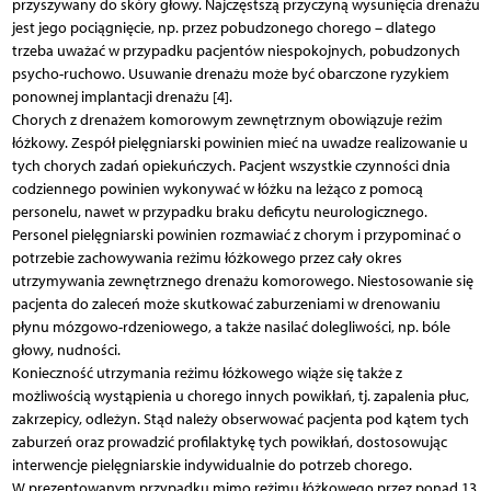
przyszywany do skóry głowy. Najczęstszą przyczyną wysunięcia drenażu
jest jego pociągnięcie, np. przez pobudzonego chorego – dlatego
trzeba uważać w przypadku pacjentów niespokojnych, pobudzonych
psycho-ruchowo. Usuwanie drenażu może być obarczone ryzykiem
ponownej implantacji drenażu [4].
Chorych z drenażem komorowym zewnętrznym obowiązuje reżim
łóżkowy. Zespół pielęgniarski powinien mieć na uwadze realizowanie u
tych chorych zadań opiekuńczych. Pacjent wszystkie czynności dnia
codziennego powinien wykonywać w łóżku na leżąco z pomocą
personelu, nawet w przypadku braku deficytu neurologicznego.
Personel pielęgniarski powinien rozmawiać z chorym i przypominać o
potrzebie zachowywania reżimu łóżkowego przez cały okres
utrzymywania zewnętrznego drenażu komorowego. Niestosowanie się
pacjenta do zaleceń może skutkować zaburzeniami w drenowaniu
płynu mózgowo-rdzeniowego, a także nasilać dolegliwości, np. bóle
głowy, nudności.
Konieczność utrzymania reżimu łóżkowego wiąże się także z
możliwością wystąpienia u chorego innych powikłań, tj. zapalenia płuc,
zakrzepicy, odleżyn. Stąd należy obserwować pacjenta pod kątem tych
zaburzeń oraz prowadzić profilaktykę tych powikłań, dostosowując
interwencje pielęgniarskie indywidualnie do potrzeb chorego.
W prezentowanym przypadku mimo reżimu łóżkowego przez ponad 13