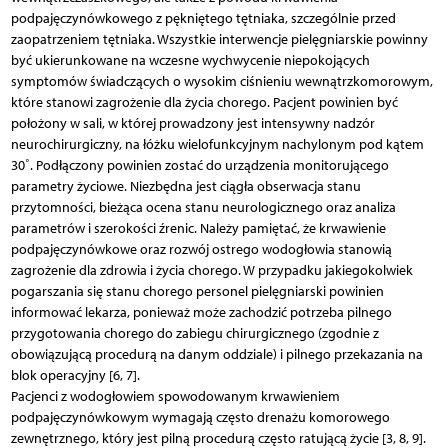
podpajęczynówkowego z pękniętego tętniaka, szczególnie przed
zaopatrzeniem tętniaka. Wszystkie interwencje pielęgniarskie powinny
być ukierunkowane na wczesne wychwycenie niepokojących
symptomów świadczących o wysokim ciśnieniu wewnątrzkomorowym,
które stanowi zagrożenie dla życia chorego. Pacjent powinien być
położony w sali, w której prowadzony jest intensywny nadzór
neurochirurgiczny, na łóżku wielofunkcyjnym nachylonym pod kątem
30˚. Podłączony powinien zostać do urządzenia monitorującego
parametry życiowe. Niezbędna jest ciągła obserwacja stanu
przytomności, bieżąca ocena stanu neurologicznego oraz analiza
parametrów i szerokości źrenic. Należy pamiętać, że krwawienie
podpajęczynówkowe oraz rozwój ostrego wodogłowia stanowią
zagrożenie dla zdrowia i życia chorego. W przypadku jakiegokolwiek
pogarszania się stanu chorego personel pielęgniarski powinien
informować lekarza, ponieważ może zachodzić potrzeba pilnego
przygotowania chorego do zabiegu chirurgicznego (zgodnie z
obowiązującą procedurą na danym oddziale) i pilnego przekazania na
blok operacyjny [6, 7].
Pacjenci z wodogłowiem spowodowanym krwawieniem
podpajęczynówkowym wymagają często drenażu komorowego
zewnętrznego, który jest pilną procedurą często ratującą życie [3, 8, 9].