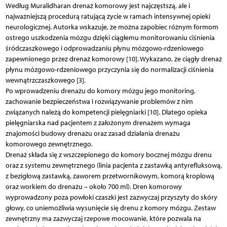
Według Muralidharan drenaż komorowy jest najczęstszą, ale i
najważniejszą procedurą ratującą życie w ramach intensywnej opieki
neurologicznej. Autorka wskazuje, że można zapobiec różnym formom
ostrego uszkodzenia mózgu dzięki ciągłemu monitorowaniu ciśnienia
śródczaszkowego i odprowadzaniu płynu mózgowo-rdzeniowego
zapewnionego przez drenaż komorowy [10]. Wykazano, że ciągły drenaż
płynu mózgowo-rdzeniowego przyczynia się do normalizacji ciśnienia
wewnątrzczaszkowego [3].
Po wprowadzeniu drenażu do komory mózgu jego monitoring,
zachowanie bezpieczeństwa i rozwiązywanie problemów z nim
związanych należą do kompetencji pielęgniarki [10]. Dlatego opieka
pielęgniarska nad pacjentem z założonym drenażem wymaga
znajomości budowy drenażu oraz zasad działania drenażu
komorowego zewnętrznego.
Drenaż składa się z wszczepionego do komory bocznej mózgu drenu
oraz z systemu zewnętrznego (linia pacjenta z zastawką antyrefluksową,
z bezigłową zastawką, zaworem przetwornikowym, komorą kroplową
oraz workiem do drenażu – około 700 ml). Dren komorowy
wyprowadzony poza powłoki czaszki jest zazwyczaj przyszyty do skóry
głowy, co uniemożliwia wysunięcie się drenu z komory mózgu. Zestaw
zewnętrzny ma zazwyczaj rzepowe mocowanie, które pozwala na