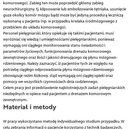
komorowego). Zabieg ten może poprzedzić główny zabieg
neurochirurgiczny, tj. klipsowanie lub embolizowanie tętniaka, usunięcie
guza okolicy komór mózgu bądź może być jedyną procedurą leczniczą
wykonaną u pacjenta (np. w przypadku krwiaka śródmózgowego z
przebiciem do układu komorowego).
Personel pielęgniarski, który opiekuje się takimi pacjentami, musi
wyróżniać się wiedzą i umiejętnościami pielęgniarskimi, ponieważ
wymagają oni ciągłego monitorowania stanu świadomości i
parametrów życiowych, funkcjonowania drenażu komorowego
zewnętrznego oraz ilości i jakości drenującego się płynu mózgowo-
rdzeniowego. Należy zaznaczyć, iż pacjentów tych ze względu na
potrzebę ciągłego odprowadzania płynu mózgowo-rdzeniowego
obowiązuje reżim łóżkowy, stąd wymagają oni ciągłej opieki oraz
pomocy we wszystkich czynnościach dnia codziennego.
Celem pracy jest przedstawienie najistotniejszych zadań pielęgniarskich
niezbędnych w opiece nad pacjentem z drenażem komorowym
zewnętrznym.
Materiał i metody
W pracy wykorzystano metodę indywidualnego studium przypadku. W
celu zebrania informacji o pacjencie korzystano z technik badawczych,