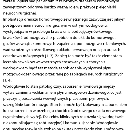
zakresu opieki nad pacjentami z założonym drenażem komorowym
zewnętrznym odgrywa bardzo ważną rolę w praktyce pielęgniarki
neurochirurgicznej.
Implantacja drenażu komorowego zewnętrznego zazwyczaj jest pilnym
postępowaniem neurochirurgicznym w ostrym wodogłowiu,
występującym w przebiegu krwawienia podpajęczynówkowego,
krwiaków śródmózgowych z przebiciem do układu komorowego,
guzów wewnątrzkomorowych, zapalenia opon mózgowo-rdzeniowych,
wad wrodzonych ośrodkowego układu nerwowego oraz po urazach
czaszkowo-mózgowych [1–3]. Zabieg ten może być także elementem
leczenia cewników wewnętrznych stosowanych u chorych z
wodogłowiem bądź też metodą zapobiegania wypływowi płynu
mózgowo-rdzeniowego przez ranę po zabiegach neurochirurgicznych
[1, 4].
Wodogłowie to stan patologiczny, zaburzenie równowagi między
wytwarzaniem a wchłanianiem płynu mózgowo-rdzeniowego, co jest
przyczyną poszerzenia wewnętrznych przestrzeni płynowych,
szczególnie komór mózgu. Stan ten może być izolowanym zaburzeniem
lub zaburzeniem w przebiegu chorób ośrodkowego układu nerwowego
(wymienionych wyżej). Dla celów klinicznych rozróżnia się wodogłowie
niekomunikujące się (obturacyjne) i komunikujące się. Wodogłowie
obturacyjne rozwija się szybko na skutek przeszkody płynu mózgowo-