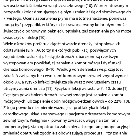
wzroście nadciśnienia wewnątrzczaszkowego [10]. W prezentowanym
przypadku kolor drenującego się płynu zmieniał się od słomkowego do
krwistego. Ocena zabarwienia płynu ma istotne znaczenie, ponieważ
mogą być przypadki, w których jaskrawoczerwony kolor płynu może
świadczyć o ponownym pęknięciu tętniaka, zaś zmętnienie płynu może
świadczyć o infekcji [10].
Wiele ośrodków preferuje ciągłe otwarcie drenaży i stopniowe ich
odstawianie [8, 9]. Autorzy niektórych publikacji poświęconych
zagadnieniu wskazują, że ciągłe drenaże obarczone są częstszym
występowaniem powikłań, tj. zapalenia komór mózgu i dysfunkcji
drenażu komorowego [8–10]. Według von de Beeka i wsp. częstość
zakażeń związanych z cewnikami komorowymi zewnętrznymi wynosi
około 8%, a ryzyko infekcji zwiększa się wraz z wydłużeniem czasu
utrzymywania drenażu [11]. Ryzyko infekcji wzrasta w 7.–10. dobie [1].
Częstym powikłaniem drenażu zewnętrznego jest zapalenie komór
mózgowych lub zapalenie opon mózgowo-rdzeniowych – do 22% [10].
Z tego powodu niezmiernie ważna jest profilaktyka infekcji
ośrodkowego układu nerwowego u pacjenta z drenażem komorowym
zewnętrznym. Pielęgniarki powinny zwracać uwagę na stan rany
pooperacyjnej, stan opatrunku zabezpieczającego ranę pooperacyjną i
zmieniać opatrunek zgodnie z obowiązującą procedurą. Przy zmianie