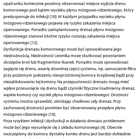
opatrunku koniecznie powinny obserwować miejsce wyjścia drenu
komorowego pod kątem wycieku płynu mózgowo-rdzeniowego, który
predysponuje do infekcji [10]. W każdym przypadku wycieku płynu
mózgowo-rdzeniowego pojawia się ryzyko zakażenia miejsca
operowanego. Ponadto zaimplantowany drenaż płynu mózgowo-
rdzeniowego stanowi istotne ryzyko rozwoju zakażenia miejsca
operowanego [12].
Dysfunkcja drenażu komorowego może być spowodowana jego
niedrożnością. Niedrożność cewnika może skutkować powstaniem
skrzepów krwi lub fragmentów tkanek. Ponadto może spowodować
zagięcie się drenu, awarię dowolnej części systemu, np. zamoczenie filtra
przy poziomym położeniu nieopróżnionej komory kroplowej bądź przy
niezablokowaniu tej komory. Na przepustowość drenażu mogą mieć
wpływ przesunięcie się drenu bądź czynniki fizyczne (nadmierny drenaż,
wąskie komory czy wyciek płynu mózgowo-rdzeniowego). Drożność
systemu można sprawdzić, obniżając chwilowo cały drenaż. Przy
zachowanej drożności powinien być obserwowany przepływ płynu
mózgowo-rdzeniowego [10].
Poza ryzykiem infekcji i dysfunkcji w działaniu drenażu problemem
może być jego wysunięcie się z układu komorowego [4]. Obecnie
wszczepiony do komory dystalny koniec drenu jest bardzo dokładnie