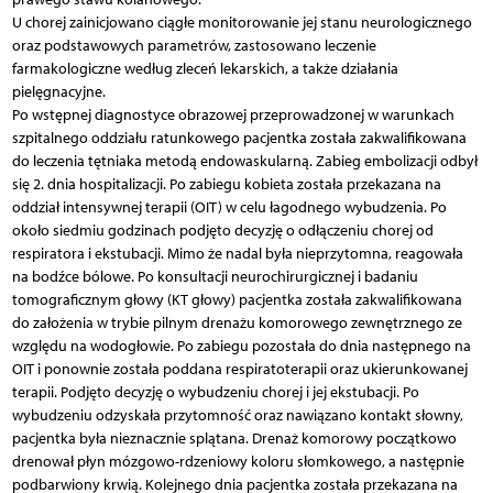
U chorej zainicjowano ciągłe monitorowanie jej stanu neurologicznego
oraz podstawowych parametrów, zastosowano leczenie
farmakologiczne według zleceń lekarskich, a także działania
pielęgnacyjne.
Po wstępnej diagnostyce obrazowej przeprowadzonej w warunkach
szpitalnego oddziału ratunkowego pacjentka została zakwalifikowana
do leczenia tętniaka metodą endowaskularną. Zabieg embolizacji odbył
się 2. dnia hospitalizacji. Po zabiegu kobieta została przekazana na
oddział intensywnej terapii (OIT) w celu łagodnego wybudzenia. Po
około siedmiu godzinach podjęto decyzję o odłączeniu chorej od
respiratora i ekstubacji. Mimo że nadal była nieprzytomna, reagowała
na bodźce bólowe. Po konsultacji neurochirurgicznej i badaniu
tomograficznym głowy (KT głowy) pacjentka została zakwalifikowana
do założenia w trybie pilnym drenażu komorowego zewnętrznego ze
względu na wodogłowie. Po zabiegu pozostała do dnia następnego na
OIT i ponownie została poddana respiratoterapii oraz ukierunkowanej
terapii. Podjęto decyzję o wybudzeniu chorej i jej ekstubacji. Po
wybudzeniu odzyskała przytomność oraz nawiązano kontakt słowny,
pacjentka była nieznacznie splątana. Drenaż komorowy początkowo
drenował płyn mózgowo-rdzeniowy koloru słomkowego, a następnie
podbarwiony krwią. Kolejnego dnia pacjentka została przekazana na