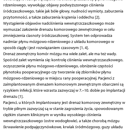
rdzeniowego, wywołując objawy podwyższonego ciśnienia
śródczaszkowego, takie jak bóle głowy, nudności wymioty, zaburzenia
przytomności, a także zaburzenia krążenia i oddechu [2].
Wystąpienie objawów nadciśnienia wewnątrzczaszkowego może
wymuszać założenie drenażu komorowego zewnętrznego w celu
zmniejszenia ciasnoty śródczaszkowej. System ten odprowadza
nadmiar płynu mózgowo-rdzeniowego z układu komorowego w
sposób ciągły i jest rozwiązaniem czasowym [1, 4].
Drenaż zewnętrzny komór mózgu ma wiele zalet, ale ma też wady.
Spośród zalet wymienia się: kontrolę ciśnienia wewnątrzczaszkowego,
oczyszczenie płynu mózgowo-rdzeniowego, obniżenie częstości
płynotoku pooperacyjnego czy tworzenie się zbiorników płynu
mózgowo-rdzeniowego w miejscu rany pooperacyjnej. Pacjenci z
zaimplantowanym drenażem komorowym zewnętrznym obarczeni są
ryzykiem infekcji, które wzrasta zazwyczaj w 7.–10. dobie po implantacji
drenażu [1].
Pacjenci, u których implantowany jest drenaż komorowy zewnętrzny w
trybie pilnym zazwyczaj są w stanie zagrożenia życia, spowodowanym
ciężkim stanem klinicznym w wyniku wysokiego ciśnienia
wewnątrzczaszkowego (ostre wodogłowie), a także chorobą mózgu
(krwawienie podpajęczynówkowe, krwiak śródmózgowy, guzy układu