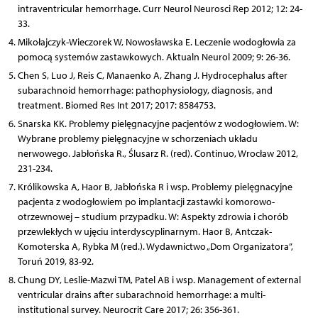
intraventricular hemorrhage. Curr Neurol Neurosci Rep 2012; 12: 24-
33.
Mikołajczyk-Wieczorek W, Nowosławska E. Leczenie wodogłowia za
pomocą systemów zastawkowych. Aktualn Neurol 2009; 9: 26-36.
Chen S, Luo J, Reis C, Manaenko A, Zhang J. Hydrocephalus after
subarachnoid hemorrhage: pathophysiology, diagnosis, and
treatment. Biomed Res Int 2017; 2017: 8584753.
Snarska KK. Problemy pielęgnacyjne pacjentów z wodogłowiem. W:
Wybrane problemy pielęgnacyjne w schorzeniach układu
nerwowego. Jabłońska R., Ślusarz R. (red). Continuo, Wrocław 2012,
231-234.
Królikowska A, Haor B, Jabłońska R i wsp. Problemy pielęgnacyjne
pacjenta z wodogłowiem po implantacji zastawki komorowo-
otrzewnowej – studium przypadku. W: Aspekty zdrowia i chorób
przewlekłych w ujęciu interdyscyplinarnym. Haor B, Antczak-
Komoterska A, Rybka M (red.). Wydawnictwo „Dom Organizatora”,
Toruń 2019, 83-92.
Chung DY, Leslie-Mazwi TM, Patel AB i wsp. Management of external
ventricular drains after subarachnoid hemorrhage: a multi-
institutional survey. Neurocrit Care 2017; 26: 356-361.