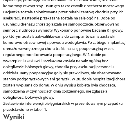
komorowy zewnętrzny. Usunięto także cewnik z pęcherza moczowego.
Pacjentka została spionizowana przez rehabilitantów, chodziła przy ich
asekuracji, następnie przekazana została na salę ogólną. Dobę po
usunięciu drenażu chora zgłaszała złe samopoczucie, obserwowano
senność, nudności i wymioty. Wykonano ponownie badanie KT głowy,
po którym została zakwalifikowana do zaimplantowania zastawki
komorowo-otrzewnowej z powodu wodogłowia. Po zabiegu implantacji
drenażu wewnętrznego chora trafiła na salę pooperacyjną w celu
regularnego monitorowania pooperacyjnego. W 2. dobie po
wszczepieniu zastawki przekazana została na salę ogólną bez
dolegliwości bólowych głowy, chodziła przy asekuracji personelu
oddziału. Rany pooperacyjne goiły się prawidłowo, nie obserwowano
stanów podgorączkowych ani gorączki. W 20. dobie hospitalizacji chora
została wypisana do domu. W dniu wypisu kobieta była chodząca,
samodzielna w czynnościach dnia codziennego, nie zgłaszała
dolegliwości bólowych głowy.
Zestawienie interwencji pielęgniarskich w prezentowanym przypadku
przedstawiono w tabeli 1.
Wyniki