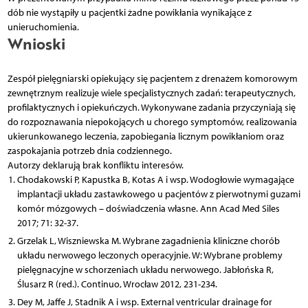
dób nie wystąpiły u pacjentki żadne powikłania wynikające z
unieruchomienia.
Wnioski
Zespół pielęgniarski opiekujący się pacjentem z drenażem komorowym
zewnętrznym realizuje wiele specjalistycznych zadań: terapeutycznych,
profilaktycznych i opiekuńczych. Wykonywane zadania przyczyniają się
do rozpoznawania niepokojących u chorego symptomów, realizowania
ukierunkowanego leczenia, zapobiegania licznym powikłaniom oraz
zaspokajania potrzeb dnia codziennego.
Autorzy deklarują brak konfliktu interesów.
Chodakowski P, Kapustka B, Kotas A i wsp. Wodogłowie wymagające
implantacji układu zastawkowego u pacjentów z pierwotnymi guzami
komór mózgowych – doświadczenia własne. Ann Acad Med Siles
2017; 71: 32-37.
Grzelak L, Wiszniewska M. Wybrane zagadnienia kliniczne chorób
układu nerwowego leczonych operacyjnie. W: Wybrane problemy
pielęgnacyjne w schorzeniach układu nerwowego. Jabłońska R,
Ślusarz R (red.). Continuo, Wrocław 2012, 231-234.
Dey M, Jaffe J, Stadnik A i wsp. External ventricular drainage for