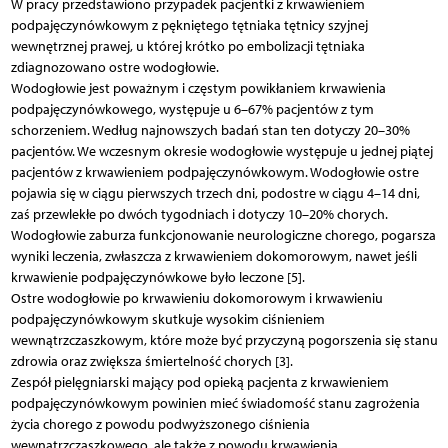
W pracy przedstawiono przypadek pacjentki z krwawieniem
podpajęczynówkowym z pękniętego tętniaka tętnicy szyjnej
wewnętrznej prawej, u której krótko po embolizacji tętniaka
zdiagnozowano ostre wodogłowie.
Wodogłowie jest poważnym i częstym powikłaniem krwawienia
podpajęczynówkowego, występuje u 6–67% pacjentów z tym
schorzeniem. Według najnowszych badań stan ten dotyczy 20–30%
pacjentów. We wczesnym okresie wodogłowie występuje u jednej piątej
pacjentów z krwawieniem podpajęczynówkowym. Wodogłowie ostre
pojawia się w ciągu pierwszych trzech dni, podostre w ciągu 4–14 dni,
zaś przewlekłe po dwóch tygodniach i dotyczy 10–20% chorych.
Wodogłowie zaburza funkcjonowanie neurologiczne chorego, pogarsza
wyniki leczenia, zwłaszcza z krwawieniem dokomorowym, nawet jeśli
krwawienie podpajęczynówkowe było leczone [5].
Ostre wodogłowie po krwawieniu dokomorowym i krwawieniu
podpajęczynówkowym skutkuje wysokim ciśnieniem
wewnątrzczaszkowym, które może być przyczyną pogorszenia się stanu
zdrowia oraz zwiększa śmiertelność chorych [3].
Zespół pielęgniarski mający pod opieką pacjenta z krwawieniem
podpajęczynówkowym powinien mieć świadomość stanu zagrożenia
życia chorego z powodu podwyższonego ciśnienia
wewnątrzczaszkowego, ale także z powodu krwawienia