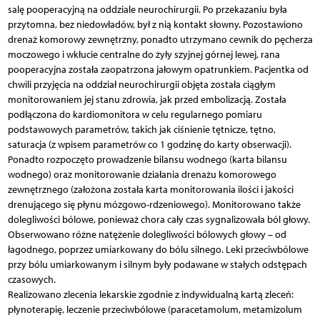
salę pooperacyjną na oddziale neurochirurgii. Po przekazaniu była
przytomna, bez niedowładów, był z nią kontakt słowny. Pozostawiono
drenaż komorowy zewnętrzny, ponadto utrzymano cewnik do pęcherza
moczowego i wkłucie centralne do żyły szyjnej górnej lewej, rana
pooperacyjna została zaopatrzona jałowym opatrunkiem. Pacjentka od
chwili przyjęcia na oddział neurochirurgii objęta została ciągłym
monitorowaniem jej stanu zdrowia, jak przed embolizacją. Została
podłączona do kardiomonitora w celu regularnego pomiaru
podstawowych parametrów, takich jak ciśnienie tętnicze, tętno,
saturacja (z wpisem parametrów co 1 godzinę do karty obserwacji).
Ponadto rozpoczęto prowadzenie bilansu wodnego (karta bilansu
wodnego) oraz monitorowanie działania drenażu komorowego
zewnętrznego (założona została karta monitorowania ilości i jakości
drenującego się płynu mózgowo-rdzeniowego). Monitorowano także
dolegliwości bólowe, ponieważ chora cały czas sygnalizowała ból głowy.
Obserwowano różne natężenie dolegliwości bólowych głowy – od
łagodnego, poprzez umiarkowany do bólu silnego. Leki przeciwbólowe
przy bólu umiarkowanym i silnym były podawane w stałych odstępach
czasowych.
Realizowano zlecenia lekarskie zgodnie z indywidualną kartą zleceń:
płynoterapię, leczenie przeciwbólowe (paracetamolum, metamizolum