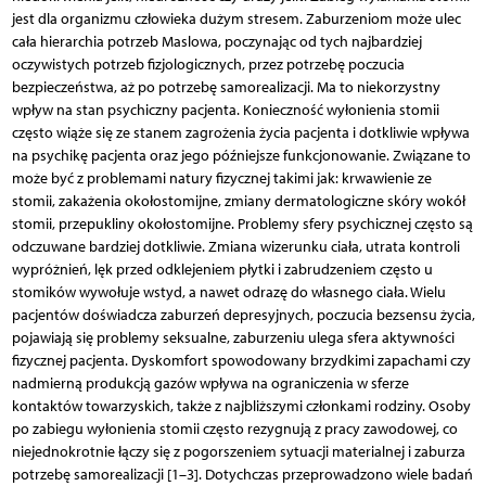
jest dla organizmu człowieka dużym stresem. Zaburzeniom może ulec
cała hierarchia potrzeb Maslowa, poczynając od tych najbardziej
oczywistych potrzeb fizjologicznych, przez potrzebę poczucia
bezpieczeństwa, aż po potrzebę samorealizacji. Ma to niekorzystny
wpływ na stan psychiczny pacjenta. Konieczność wyłonienia stomii
często wiąże się ze stanem zagrożenia życia pacjenta i dotkliwie wpływa
na psychikę pacjenta oraz jego późniejsze funkcjonowanie. Związane to
może być z problemami natury fizycznej takimi jak: krwawienie ze
stomii, zakażenia okołostomijne, zmiany dermatologiczne skóry wokół
stomii, przepukliny okołostomijne. Problemy sfery psychicznej często są
odczuwane bardziej dotkliwie. Zmiana wizerunku ciała, utrata kontroli
wypróżnień, lęk przed odklejeniem płytki i zabrudzeniem często u
stomików wywołuje wstyd, a nawet odrazę do własnego ciała. Wielu
pacjentów doświadcza zaburzeń depresyjnych, poczucia bezsensu życia,
pojawiają się problemy seksualne, zaburzeniu ulega sfera aktywności
fizycznej pacjenta. Dyskomfort spowodowany brzydkimi zapachami czy
nadmierną produkcją gazów wpływa na ograniczenia w sferze
kontaktów towarzyskich, także z najbliższymi członkami rodziny. Osoby
po zabiegu wyłonienia stomii często rezygnują z pracy zawodowej, co
niejednokrotnie łączy się z pogorszeniem sytuacji materialnej i zaburza
potrzebę samorealizacji [1–3]. Dotychczas przeprowadzono wiele badań