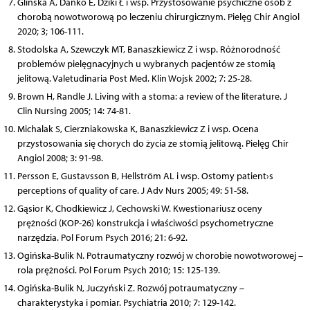
Glińska A, Dańko E, Dziki Ł i wsp. Przystosowanie psychiczne osób z
chorobą nowotworową po leczeniu chirurgicznym. Pielęg Chir Angiol
2020; 3; 106-111.
Stodolska A, Szewczyk MT, Banaszkiewicz Z i wsp. Różnorodność
problemów pielęgnacyjnych u wybranych pacjentów ze stomią
jelitową. Valetudinaria Post Med. Klin Wojsk 2002; 7: 25-28.
Brown H, Randle J. Living with a stoma: a review of the literature. J
Clin Nursing 2005; 14: 74-81.
Michalak S, Cierzniakowska K, Banaszkiewicz Z i wsp. Ocena
przystosowania się chorych do życia ze stomią jelitową. Pielęg Chir
Angiol 2008; 3: 91-98.
Persson E, Gustavsson B, Hellström AL i wsp. Ostomy patient›s
perceptions of quality of care. J Adv Nurs 2005; 49: 51-58.
Gąsior K, Chodkiewicz J, Cechowski W. Kwestionariusz oceny
prężności (KOP-26) konstrukcja i właściwości psychometryczne
narzędzia. Pol Forum Psych 2016; 21: 6-92.
Ogińska-Bulik N. Potraumatyczny rozwój w chorobie nowotworowej –
rola prężności. Pol Forum Psych 2010; 15: 125-139.
Ogińska-Bulik N, Juczyński Z. Rozwój potraumatyczny –
charakterystyka i pomiar. Psychiatria 2010; 7: 129-142.