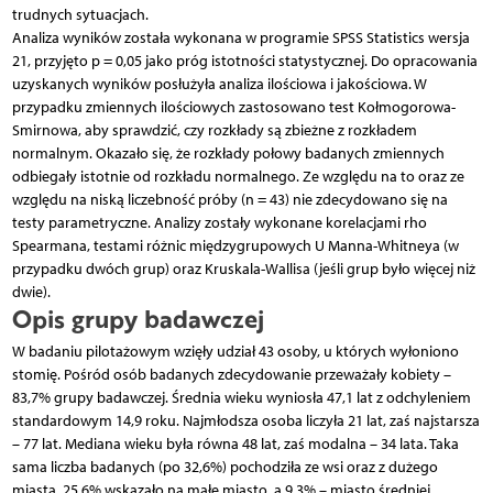
trudnych sytuacjach.
Analiza wyników została wykonana w programie SPSS Statistics wersja
21, przyjęto p = 0,05 jako próg istotności statystycznej. Do opracowania
uzyskanych wyników posłużyła analiza ilościowa i jakościowa. W
przypadku zmiennych ilościowych zastosowano test Kołmogorowa-
Smirnowa, aby sprawdzić, czy rozkłady są zbieżne z rozkładem
normalnym. Okazało się, że rozkłady połowy badanych zmiennych
odbiegały istotnie od rozkładu normalnego. Ze względu na to oraz ze
względu na niską liczebność próby (n = 43) nie zdecydowano się na
testy parametryczne. Analizy zostały wykonane korelacjami rho
Spearmana, testami różnic międzygrupowych U Manna-Whitneya (w
przypadku dwóch grup) oraz Kruskala-Wallisa (jeśli grup było więcej niż
dwie).
Opis grupy badawczej
W badaniu pilotażowym wzięły udział 43 osoby, u których wyłoniono
stomię. Pośród osób badanych zdecydowanie przeważały kobiety –
83,7% grupy badawczej. Średnia wieku wyniosła 47,1 lat z odchyleniem
standardowym 14,9 roku. Najmłodsza osoba liczyła 21 lat, zaś najstarsza
– 77 lat. Mediana wieku była równa 48 lat, zaś modalna – 34 lata. Taka
sama liczba badanych (po 32,6%) pochodziła ze wsi oraz z dużego
miasta. 25,6% wskazało na małe miasto, a 9,3% – miasto średniej