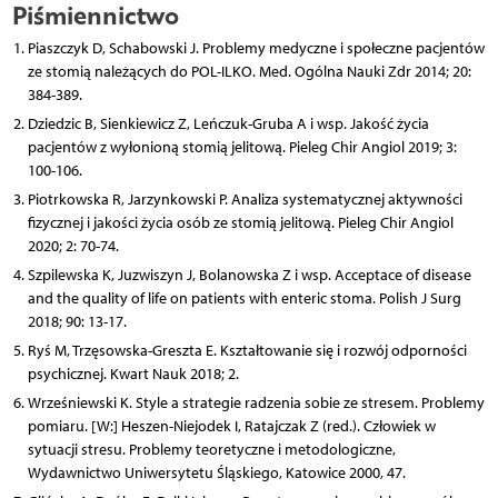
Piśmiennictwo
Piaszczyk D, Schabowski J. Problemy medyczne i społeczne pacjentów
ze stomią należących do POL-ILKO. Med. Ogólna Nauki Zdr 2014; 20:
384-389.
Dziedzic B, Sienkiewicz Z, Leńczuk-Gruba A i wsp. Jakość życia
pacjentów z wyłonioną stomią jelitową. Pieleg Chir Angiol 2019; 3:
100-106.
Piotrkowska R, Jarzynkowski P. Analiza systematycznej aktywności
fizycznej i jakości życia osób ze stomią jelitową. Pieleg Chir Angiol
2020; 2: 70-74.
Szpilewska K, Juzwiszyn J, Bolanowska Z i wsp. Acceptace of disease
and the quality of life on patients with enteric stoma. Polish J Surg
2018; 90: 13-17.
Ryś M, Trzęsowska-Greszta E. Kształtowanie się i rozwój odporności
psychicznej. Kwart Nauk 2018; 2.
Wrześniewski K. Style a strategie radzenia sobie ze stresem. Problemy
pomiaru. [W:] Heszen-Niejodek I, Ratajczak Z (red.). Człowiek w
sytuacji stresu. Problemy teoretyczne i metodologiczne,
Wydawnictwo Uniwersytetu Śląskiego, Katowice 2000, 47.