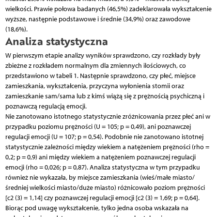
wielkości. Prawie połowa badanych (46,5%) zadeklarowała wykształcenie
wyższe, następnie podstawowe i średnie (34,9%) oraz zawodowe
(18,6%).
Analiza statystyczna
W pierwszym etapie analizy wyników sprawdzono, czy rozkłady były
zbieżne z rozkładem normalnym dla zmiennych ilościowych, co
przedstawiono w tabeli 1. Następnie sprawdzono, czy płeć, miejsce
zamieszkania, wykształcenia, przyczyna wyłonienia stomii oraz
zamieszkanie sam/sama lub z kimś wiążą się z prężnością psychiczną i
poznawczą regulacją emocji.
Nie zanotowano istotnego statystycznie zróżnicowania przez płeć ani w
przypadku poziomu prężności (U = 105; p = 0,49), ani poznawczej
regulacji emocji (U = 107; p = 0,54). Podobnie nie zanotowano istotnej
statystycznie zależności między wiekiem a natężeniem prężności (rho =
0,2; p = 0,9) ani między wiekiem a natężeniem poznawczej regulacji
emocji (rho = 0,026; p = 0,87). Analiza statystyczna w tym przypadku
również nie wykazała, by miejsce zamieszkania (wieś/małe miasto/
średniej wielkości miasto/duże miasto) różnicowało poziom prężności
[c2 (3) = 1,14] czy poznawczej regulacji emocji [c2 (3) = 1,69; p = 0,64].
Biorąc pod uwagę wykształcenie, tylko jedna osoba wskazała na