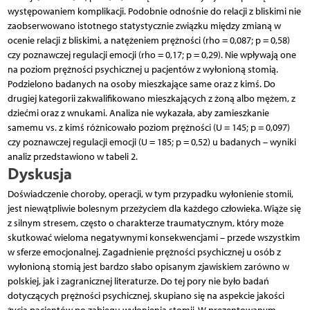
występowaniem komplikacji. Podobnie odnośnie do relacji z bliskimi nie
zaobserwowano istotnego statystycznie związku między zmianą w
ocenie relacji z bliskimi, a natężeniem prężności (rho = 0,087; p = 0,58)
czy poznawczej regulacji emocji (rho = 0,17; p = 0,29). Nie wpływają one
na poziom prężności psychicznej u pacjentów z wyłonioną stomią.
Podzielono badanych na osoby mieszkające same oraz z kimś. Do
drugiej kategorii zakwalifikowano mieszkających z żoną albo mężem, z
dziećmi oraz z wnukami. Analiza nie wykazała, aby zamieszkanie
samemu vs. z kimś różnicowało poziom prężności (U = 145; p = 0,097)
czy poznawczej regulacji emocji (U = 185; p = 0,52) u badanych – wyniki
analiz przedstawiono w tabeli 2.
Dyskusja
Doświadczenie choroby, operacji, w tym przypadku wyłonienie stomii,
jest niewątpliwie bolesnym przeżyciem dla każdego człowieka. Wiąże się
z silnym stresem, często o charakterze traumatycznym, który może
skutkować wieloma negatywnymi konsekwencjami – przede wszystkim
w sferze emocjonalnej. Zagadnienie prężności psychicznej u osób z
wyłonioną stomią jest bardzo słabo opisanym zjawiskiem zarówno w
polskiej, jak i zagranicznej literaturze. Do tej pory nie było badań
dotyczących prężności psychicznej, skupiano się na aspekcie jakości