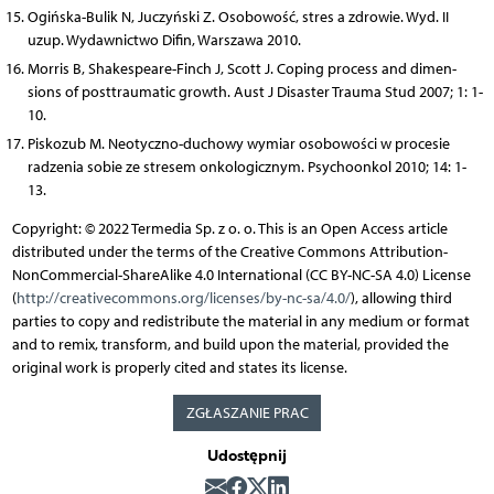
Ogińska-Bulik N, Juczyński Z. Osobowość, stres a zdrowie. Wyd. II
uzup. Wydawnictwo Difin, Warszawa 2010.
Morris B, Shakespeare-Finch J, Scott J. Coping process and dimen-
sions of posttraumatic growth. Aust J Disaster Trauma Stud 2007; 1: 1-
10.
Piskozub M. Neotyczno-duchowy wymiar osobowości w procesie
radzenia sobie ze stresem onkologicznym. Psychoonkol 2010; 14: 1-
13.
Copyright: © 2022 Termedia Sp. z o. o. This is an Open Access article
distributed under the terms of the Creative Commons Attribution-
NonCommercial-ShareAlike 4.0 International (CC BY-NC-SA 4.0) License
(
http://creativecommons.org/licenses/by-nc-sa/4.0/
), allowing third
parties to copy and redistribute the material in any medium or format
and to remix, transform, and build upon the material, provided the
original work is properly cited and states its license.
ZGŁASZANIE PRAC
Udostępnij