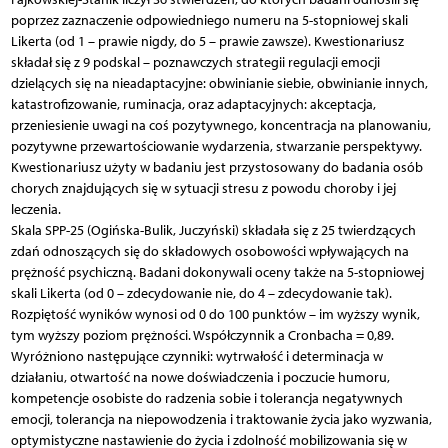
poprzez zaznaczenie odpowiedniego numeru na 5-stopniowej skali
Likerta (od 1 – prawie nigdy, do 5 – prawie zawsze). Kwestionariusz
składał się z 9 podskal – poznawczych strategii regulacji emocji
dzielących się na nieadaptacyjne: obwinianie siebie, obwinianie innych,
katastrofizowanie, ruminacja, oraz adaptacyjnych: akceptacja,
przeniesienie uwagi na coś pozytywnego, koncentracja na planowaniu,
pozytywne przewartościowanie wydarzenia, stwarzanie perspektywy.
Kwestionariusz użyty w badaniu jest przystosowany do badania osób
chorych znajdujących się w sytuacji stresu z powodu choroby i jej
leczenia.
Skala SPP-25 (Ogińska-Bulik, Juczyński) składała się z 25 twierdzących
zdań odnoszących się do składowych osobowości wpływających na
prężność psychiczną. Badani dokonywali oceny także na 5-stopniowej
skali Likerta (od 0 – zdecydowanie nie, do 4 – zdecydowanie tak).
Rozpiętość wyników wynosi od 0 do 100 punktów – im wyższy wynik,
tym wyższy poziom prężności. Współczynnik a Cronbacha = 0,89.
Wyróżniono następujące czynniki: wytrwałość i determinacja w
działaniu, otwartość na nowe doświadczenia i poczucie humoru,
kompetencje osobiste do radzenia sobie i tolerancja negatywnych
emocji, tolerancja na niepowodzenia i traktowanie życia jako wyzwania,
optymistyczne nastawienie do życia i zdolność mobilizowania się w