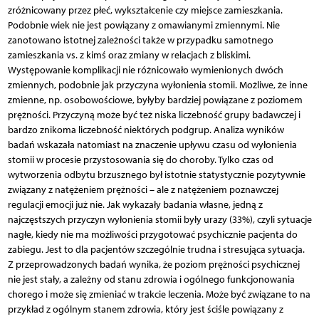
zróżnicowany przez płeć, wykształcenie czy miejsce zamieszkania.
Podobnie wiek nie jest powiązany z omawianymi zmiennymi. Nie
zanotowano istotnej zależności także w przypadku samotnego
zamieszkania vs. z kimś oraz zmiany w relacjach z bliskimi.
Występowanie komplikacji nie różnicowało wymienionych dwóch
zmiennych, podobnie jak przyczyna wyłonienia stomii. Możliwe, że inne
zmienne, np. osobowościowe, byłyby bardziej powiązane z poziomem
prężności. Przyczyną może być też niska liczebność grupy badawczej i
bardzo znikoma liczebność niektórych podgrup. Analiza wyników
badań wskazała natomiast na znaczenie upływu czasu od wyłonienia
stomii w procesie przystosowania się do choroby. Tylko czas od
wytworzenia odbytu brzusznego był istotnie statystycznie pozytywnie
związany z natężeniem prężności – ale z natężeniem poznawczej
regulacji emocji już nie. Jak wykazały badania własne, jedną z
najczęstszych przyczyn wyłonienia stomii były urazy (33%), czyli sytuacje
nagłe, kiedy nie ma możliwości przygotować psychicznie pacjenta do
zabiegu. Jest to dla pacjentów szczególnie trudna i stresująca sytuacja.
Z przeprowadzonych badań wynika, że poziom prężności psychicznej
nie jest stały, a zależny od stanu zdrowia i ogólnego funkcjonowania
chorego i może się zmieniać w trakcie leczenia. Może być związane to na
przykład z ogólnym stanem zdrowia, który jest ściśle powiązany z