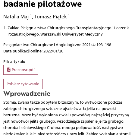
badanie pilotażowe
1
1
Natalia Maj
,
Tomasz Piątek
Zakład Pielęgniarstwa Chirurgicznego, Transplantacyjnego i Leczenia
Pozaustrojowego, Warszawski Uniwersytet Medyczny
Pielęgniarstwo Chirurgiczne i Angiologiczne 2021; 4: 193–198
Data publikacji online: 2022/01/20
Plik artykułu
Preznosc.pdf
Pobierz cytowanie
Wprowadzenie
Stomia, zwana także odbytem brzusznym, to wytworzone podczas
zabiegu chirurgicznego sztuczne ujście światła jelita na powłoki
brzuszne. Może być wyłoniona z wielu powodów, najczęściej przyczyną
jest nowotwór jelita grubego, wrzodziejące zapalenie jelita grubego,
choroba Leśniowskiego-Crohna, mnoga polipowatość, następstwo
niedokrwienia jelit, niedrożność czy urazy jelit. Zabieg wyłaniania stomii