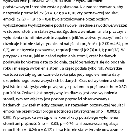
wykształcenie podstawowe, grupa osób z wykształceniem
podstawowym i średnim została połączona. Nie zaobserwowano, aby
natężenie prężności [c2 (2) = 3,73; p = 0,16] czy poznawczej regulacji
emocji [c2 (2) = 1,81; p = 0,4] było zróżnicowane przez poziom
wykształcenia (wykształcenie podstawowe i średnie/zawodowe/wyższe)
w stopniu istotnym statystycznie. Zgodnie z wynikami analiz przyczyna
wyłonienia stomii (nieswoiste zapalenie jelit/nowotwory/urazy/inne) nie
różnicuje istotnie statystycznie ani natężenia prężności [c2 (3) = 4,64; p =
0,2], ani natężenia poznawczej regulacji emocji [c2 (3) = 1,1; p = 0,78]. W
przypadku czasu, jaki minął od wyłonienia stomii, część badanych
podawała konkretną datę co do dnia, część ograniczyła się do podania
roku i miesiąca wyłonienia stomii, a część podała tylko rok. Wszystkie
wartości zostały ograniczone do roku jako jedynego elementu daty
uzupełnionego przez wszystkich badanych. Czas od wyłonienia stomii
jest istotnie statystycznie powiązany z poziomem prężności (rho = 0,37;
p = 0,016). Związek jest pozytywny, im dłuższy jest czas wyłonienia
stomii, tym też większy jest poziom prężności obserwowany u
badanych. Związek między czasem, a natężeniem poznawczej regulacji
emocji nie przekroczył progu istotności statystycznej (rho = 0,003; p =
0,99). W przypadku wystąpienia komplikacji po zabiegu wyłonienia
stomii ani prężność (rho = –0,05; p = 0,76), ani poznawcza regulacja
emocji (rho = –0,24; p = 0,12) nie są istotnie statystycznie powiązane z