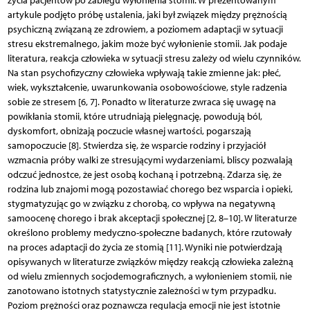
życia pacjentów po zabiegu wyłonienia stomii. W prezentowanym
artykule podjęto próbę ustalenia, jaki był związek między prężnością
psychiczną związaną ze zdrowiem, a poziomem adaptacji w sytuacji
stresu ekstremalnego, jakim może być wyłonienie stomii. Jak podaje
literatura, reakcja człowieka w sytuacji stresu zależy od wielu czynników.
Na stan psychofizyczny człowieka wpływają takie zmienne jak: płeć,
wiek, wykształcenie, uwarunkowania osobowościowe, style radzenia
sobie ze stresem [6, 7]. Ponadto w literaturze zwraca się uwagę na
powikłania stomii, które utrudniają pielęgnację, powodują ból,
dyskomfort, obniżają poczucie własnej wartości, pogarszają
samopoczucie [8]. Stwierdza się, że wsparcie rodziny i przyjaciół
wzmacnia próby walki ze stresującymi wydarzeniami, bliscy pozwalają
odczuć jednostce, że jest osobą kochaną i potrzebną. Zdarza się, że
rodzina lub znajomi mogą pozostawiać chorego bez wsparcia i opieki,
stygmatyzując go w związku z chorobą, co wpływa na negatywną
samoocenę chorego i brak akceptacji społecznej [2, 8–10]. W literaturze
określono problemy medyczno-społeczne badanych, które rzutowały
na proces adaptacji do życia ze stomią [11]. Wyniki nie potwierdzają
opisywanych w literaturze związków między reakcją człowieka zależną
od wielu zmiennych socjodemograficznych, a wyłonieniem stomii, nie
zanotowano istotnych statystycznie zależności w tym przypadku.
Poziom prężności oraz poznawcza regulacja emocji nie jest istotnie