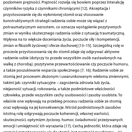
poziomem prężności. Prężność rozwija się bowiem poprzez interakcję
czynników ryzyka z czynnikami chroniącymi [12]. Akceptacja i
przystosowanie się do wyłonionej stomii oraz stosowanie
konstruktywnych strategii radzenia sobie może się wiązać z
potraumatycznym wzrostem, co oznacza wystąpienie pozytywnych
zmian w wyniku skutecznego radzenia sobie z sytuacją traumatyczną.
Wpływa na to większe doceniania życia, poczucie siły i kompetencji,
zmian w filozofii życiowej i sferze duchowej [13–15]. Szczególną rolę w
procesie przystosowania się do stomii zdaje się odgrywać aktywne
radzenie sobie (dotyczy to przede wszystkim osób nastawionych na
walkę z chorobą), pozytywne przewartościowanie czy poczucie humoru,
a także poszukiwanie wsparcia społecznego [7, 16]. Radzenie sobie ze
stomią jest procesem złożonym i uwarunkowanym wieloma zmiennymi,
takimi jak: czynniki sytuacyjne – zagrożenia zdrowia lub życia,
niejasność sytuacji, rokowania, a także podmiotowe właściwości
człowieka, przede wszystkim cechy osobowości i zasoby osobiste. To
właśnie one wpływają na przebieg procesu radzenia sobie ze stomią
oraz wpływają na jej konsekwencje. Wśród podmiotowych zasobów
istotną rolę odgrywają poczucie koherencji, własnej wartości,
skuteczności, optymizm życiowy, humor, świadomość przeżywanych
emocji i umiejętność ich wyrażania [17]. Cechą jednostki, która zdaje się