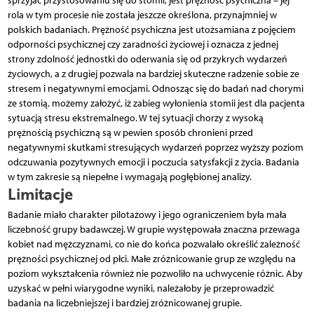
sprzyjać przystosowaniu się do stomii, jest prężność psychiczna – jej
rola w tym procesie nie została jeszcze określona, przynajmniej w
polskich badaniach. Prężność psychiczna jest utożsamiana z pojęciem
odporności psychicznej czy zaradności życiowej i oznacza z jednej
strony zdolność jednostki do oderwania się od przykrych wydarzeń
życiowych, a z drugiej pozwala na bardziej skuteczne radzenie sobie ze
stresem i negatywnymi emocjami. Odnosząc się do badań nad chorymi
ze stomią, możemy założyć, iż zabieg wyłonienia stomii jest dla pacjenta
sytuacją stresu ekstremalnego. W tej sytuacji chorzy z wysoką
prężnością psychiczną są w pewien sposób chronieni przed
negatywnymi skutkami stresujących wydarzeń poprzez wyższy poziom
odczuwania pozytywnych emocji i poczucia satysfakcji z życia. Badania
w tym zakresie są niepełne i wymagają pogłębionej analizy.
Limitacje
Badanie miało charakter pilotażowy i jego ograniczeniem była mała
liczebność grupy badawczej. W grupie występowała znaczna przewaga
kobiet nad mężczyznami, co nie do końca pozwalało określić zależność
prężności psychicznej od płci. Małe zróżnicowanie grup ze względu na
poziom wykształcenia również nie pozwoliło na uchwycenie różnic. Aby
uzyskać w pełni wiarygodne wyniki, należałoby je przeprowadzić
badania na liczebniejszej i bardziej zróżnicowanej grupie.