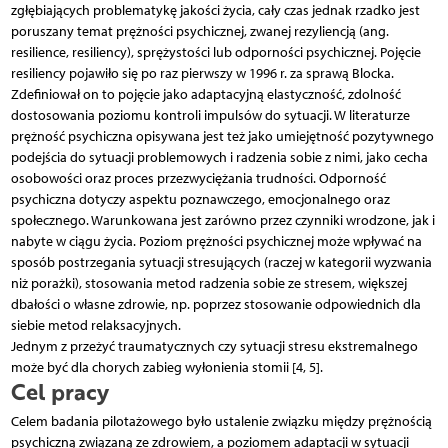
zgłębiających problematykę jakości życia, cały czas jednak rzadko jest
poruszany temat prężności psychicznej, zwanej rezyliencją (ang.
resilience, resiliency), sprężystości lub odporności psychicznej. Pojęcie
resiliency pojawiło się po raz pierwszy w 1996 r. za sprawą Blocka.
Zdefiniował on to pojęcie jako adaptacyjną elastyczność, zdolność
dostosowania poziomu kontroli impulsów do sytuacji. W literaturze
prężność psychiczna opisywana jest też jako umiejętność pozytywnego
podejścia do sytuacji problemowych i radzenia sobie z nimi, jako cecha
osobowości oraz proces przezwyciężania trudności. Odporność
psychiczna dotyczy aspektu poznawczego, emocjonalnego oraz
społecznego. Warunkowana jest zarówno przez czynniki wrodzone, jak i
nabyte w ciągu życia. Poziom prężności psychicznej może wpływać na
sposób postrzegania sytuacji stresujących (raczej w kategorii wyzwania
niż porażki), stosowania metod radzenia sobie ze stresem, większej
dbałości o własne zdrowie, np. poprzez stosowanie odpowiednich dla
siebie metod relaksacyjnych.
Jednym z przeżyć traumatycznych czy sytuacji stresu ekstremalnego
może być dla chorych zabieg wyłonienia stomii [4, 5].
Cel pracy
Celem badania pilotażowego było ustalenie związku między prężnością
psychiczną związaną ze zdrowiem, a poziomem adaptacji w sytuacji