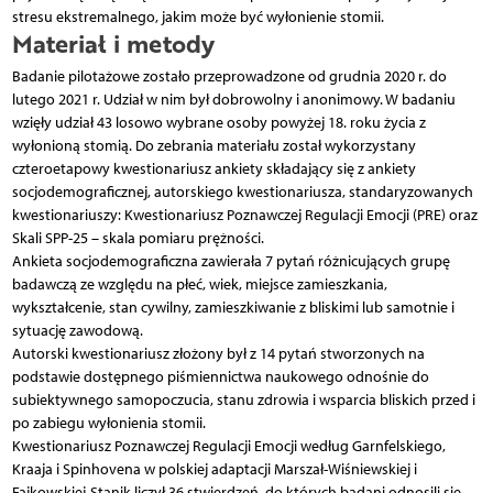
stresu ekstremalnego, jakim może być wyłonienie stomii.
Materiał i metody
Badanie pilotażowe zostało przeprowadzone od grudnia 2020 r. do
lutego 2021 r. Udział w nim był dobrowolny i anonimowy. W badaniu
wzięły udział 43 losowo wybrane osoby powyżej 18. roku życia z
wyłonioną stomią. Do zebrania materiału został wykorzystany
czteroetapowy kwestionariusz ankiety składający się z ankiety
socjodemograficznej, autorskiego kwestionariusza, standaryzowanych
kwestionariuszy: Kwestionariusz Poznawczej Regulacji Emocji (PRE) oraz
Skali SPP-25 – skala pomiaru prężności.
Ankieta socjodemograficzna zawierała 7 pytań różnicujących grupę
badawczą ze względu na płeć, wiek, miejsce zamieszkania,
wykształcenie, stan cywilny, zamieszkiwanie z bliskimi lub samotnie i
sytuację zawodową.
Autorski kwestionariusz złożony był z 14 pytań stworzonych na
podstawie dostępnego piśmiennictwa naukowego odnośnie do
subiektywnego samopoczucia, stanu zdrowia i wsparcia bliskich przed i
po zabiegu wyłonienia stomii.
Kwestionariusz Poznawczej Regulacji Emocji według Garnfelskiego,
Kraaja i Spinhovena w polskiej adaptacji Marszał-Wiśniewskiej i
Fajkowskiej-Stanik liczył 36 stwierdzeń, do których badani odnosili się