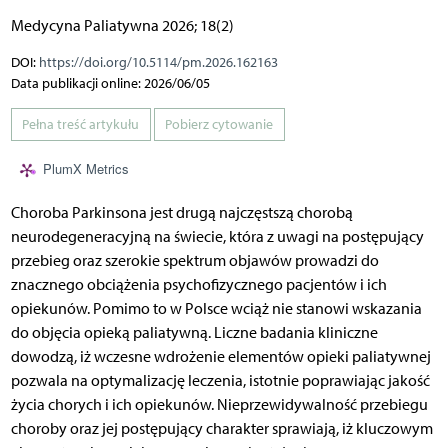
Medycyna Paliatywna 2026; 18(2)
DOI:
https://doi.org/10.5114/pm.2026.162163
Data publikacji online: 2026/06/05
Pełna treść artykułu
Pobierz cytowanie
PlumX Metrics
Choroba Parkinsona jest drugą najczęstszą chorobą
neurodegeneracyjną na świecie, która z uwagi na postępujący
przebieg oraz szerokie spektrum objawów prowadzi do
znacznego obciążenia psychofizycznego pacjentów i ich
opiekunów. Pomimo to w Polsce wciąż nie stanowi wskazania
do objęcia opieką paliatywną. Liczne badania kliniczne
dowodzą, iż wczesne wdrożenie elementów opieki paliatywnej
pozwala na optymalizację leczenia, istotnie poprawiając jakość
życia chorych i ich opiekunów. Nieprzewidywalność przebiegu
choroby oraz jej postępujący charakter sprawiają, iż kluczowym