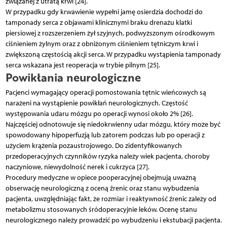
związanej z utratą krwi [24].
W przypadku gdy krwawienie wypełni jamę osierdzia dochodzi do
tamponady serca z objawami klinicznymi braku drenażu klatki
piersiowej z rozszerzeniem żył szyjnych, podwyższonym ośrodkowym
ciśnieniem żylnym oraz z obniżonym ciśnieniem tętniczym krwi i
zwiększoną częstością akcji serca. W przypadku wystąpienia tamponady
serca wskazana jest reoperacja w trybie pilnym [25].
Powikłania neurologiczne
Pacjenci wymagający operacji pomostowania tętnic wieńcowych są
narażeni na wystąpienie powikłań neurologicznych. Częstość
występowania udaru mózgu po operacji wynosi około 2% [26].
Najczęściej odnotowuje się niedokrwienny udar mózgu, który może być
spowodowany hipoperfuzją lub zatorem podczas lub po operacji z
użyciem krążenia pozaustrojowego. Do zidentyfikowanych
przedoperacyjnych czynników ryzyka należy wiek pacjenta, choroby
naczyniowe, niewydolność nerek i cukrzyca [27].
Procedury medyczne w opiece pooperacyjnej obejmują uważną
obserwację neurologiczną z oceną źrenic oraz stanu wybudzenia
pacjenta, uwzględniając fakt, że rozmiar i reaktywność źrenic zależy od
metabolizmu stosowanych śródoperacyjnie leków. Ocenę stanu
neurologicznego należy prowadzić po wybudzeniu i ekstubacji pacjenta.