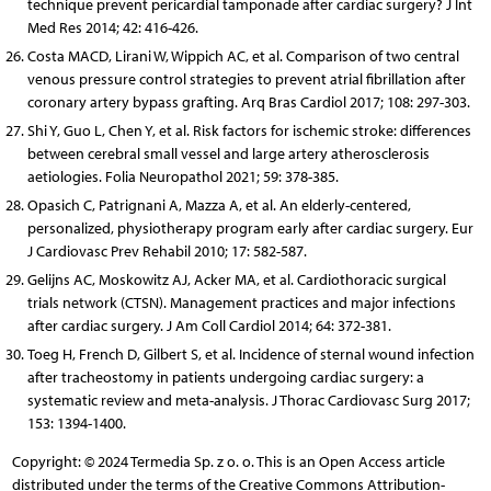
technique prevent pericardial tamponade after cardiac surgery? J Int
Med Res 2014; 42: 416-426.
Costa MACD, Lirani W, Wippich AC, et al. Comparison of two central
venous pressure control strategies to prevent atrial fibrillation after
coronary artery bypass grafting. Arq Bras Cardiol 2017; 108: 297-303.
Shi Y, Guo L, Chen Y, et al. Risk factors for ischemic stroke: differences
between cerebral small vessel and large artery atherosclerosis
aetiologies. Folia Neuropathol 2021; 59: 378-385.
Opasich C, Patrignani A, Mazza A, et al. An elderly-centered,
personalized, physiotherapy program early after cardiac surgery. Eur
J Cardiovasc Prev Rehabil 2010; 17: 582-587.
Gelijns AC, Moskowitz AJ, Acker MA, et al. Cardiothoracic surgical
trials network (CTSN). Management practices and major infections
after cardiac surgery. J Am Coll Cardiol 2014; 64: 372-381.
Toeg H, French D, Gilbert S, et al. Incidence of sternal wound infection
after tracheostomy in patients undergoing cardiac surgery: a
systematic review and meta-analysis. J Thorac Cardiovasc Surg 2017;
153: 1394-1400.
Copyright: © 2024 Termedia Sp. z o. o. This is an Open Access article
distributed under the terms of the Creative Commons Attribution-