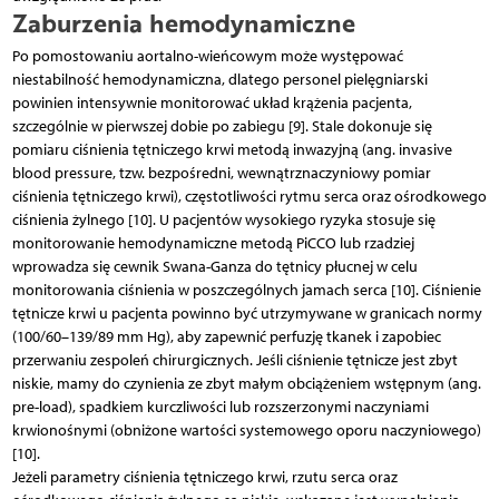
Zaburzenia hemodynamiczne
Po pomostowaniu aortalno-wieńcowym może występować
niestabilność hemodynamiczna, dlatego personel pielęgniarski
powinien intensywnie monitorować układ krążenia pacjenta,
szczególnie w pierwszej dobie po zabiegu [9]. Stale dokonuje się
pomiaru ciśnienia tętniczego krwi metodą inwazyjną (ang. invasive
blood pressure, tzw. bezpośredni, wewnątrznaczyniowy pomiar
ciśnienia tętniczego krwi), częstotliwości rytmu serca oraz ośrodkowego
ciśnienia żylnego [10]. U pacjentów wysokiego ryzyka stosuje się
monitorowanie hemodynamiczne metodą PiCCO lub rzadziej
wprowadza się cewnik Swana-Ganza do tętnicy płucnej w celu
monitorowania ciśnienia w poszczególnych jamach serca [10]. Ciśnienie
tętnicze krwi u pacjenta powinno być utrzymywane w granicach normy
(100/60–139/89 mm Hg), aby zapewnić perfuzję tkanek i zapobiec
przerwaniu zespoleń chirurgicznych. Jeśli ciśnienie tętnicze jest zbyt
niskie, mamy do czynienia ze zbyt małym obciążeniem wstępnym (ang.
pre-load), spadkiem kurczliwości lub rozszerzonymi naczyniami
krwionośnymi (obniżone wartości systemowego oporu naczyniowego)
[10].
Jeżeli parametry ciśnienia tętniczego krwi, rzutu serca oraz