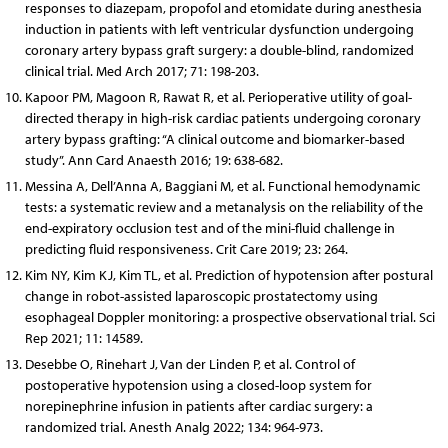
responses to diazepam, propofol and etomidate during anesthesia
induction in patients with left ventricular dysfunction undergoing
coronary artery bypass graft surgery: a double-blind, randomized
clinical trial. Med Arch 2017; 71: 198-203.
Kapoor PM, Magoon R, Rawat R, et al. Perioperative utility of goal-
directed therapy in high-risk cardiac patients undergoing coronary
artery bypass grafting: “A clinical outcome and biomarker-based
study”. Ann Card Anaesth 2016; 19: 638-682.
Messina A, Dell’Anna A, Baggiani M, et al. Functional hemodynamic
tests: a systematic review and a metanalysis on the reliability of the
end-expiratory occlusion test and of the mini-fluid challenge in
predicting fluid responsiveness. Crit Care 2019; 23: 264.
Kim NY, Kim KJ, Kim TL, et al. Prediction of hypotension after postural
change in robot-assisted laparoscopic prostatectomy using
esophageal Doppler monitoring: a prospective observational trial. Sci
Rep 2021; 11: 14589.
Desebbe O, Rinehart J, Van der Linden P, et al. Control of
postoperative hypotension using a closed-loop system for
norepinephrine infusion in patients after cardiac surgery: a
randomized trial. Anesth Analg 2022; 134: 964-973.