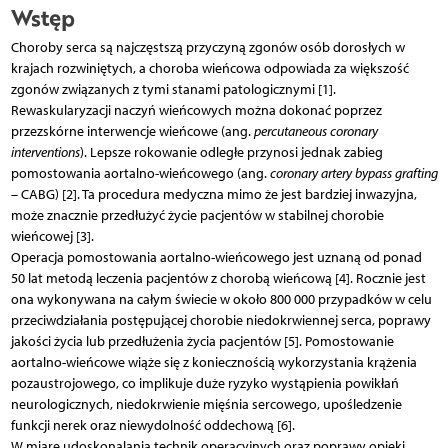
Wstęp
Choroby serca są najczęstszą przyczyną zgonów osób dorosłych w
krajach rozwiniętych, a choroba wieńcowa odpowiada za większość
zgonów związanych z tymi stanami patologicznymi [1].
Rewaskularyzacji naczyń wieńcowych można dokonać poprzez
przezskórne interwencje wieńcowe (ang.
percutaneous coronary
interventions
). Lepsze rokowanie odległe przynosi jednak zabieg
pomostowania aortalno-wieńcowego (ang.
coronary artery bypass grafting
– CABG) [2]. Ta procedura medyczna mimo że jest bardziej inwazyjna,
może znacznie przedłużyć życie pacjentów w stabilnej chorobie
wieńcowej [3].
Operacja pomostowania aortalno-wieńcowego jest uznaną od ponad
50 lat metodą leczenia pacjentów z chorobą wieńcową [4]. Rocznie jest
ona wykonywana na całym świecie w około 800 000 przypadków w celu
przeciwdziałania postępującej chorobie niedokrwiennej serca, poprawy
jakości życia lub przedłużenia życia pacjentów [5]. Pomostowanie
aortalno-wieńcowe wiąże się z koniecznością wykorzystania krążenia
pozaustrojowego, co implikuje duże ryzyko wystąpienia powikłań
neurologicznych, niedokrwienie mięśnia sercowego, upośledzenie
funkcji nerek oraz niewydolność oddechową [6].
W miarę udoskonalania technik operacyjnych oraz poprawy opieki