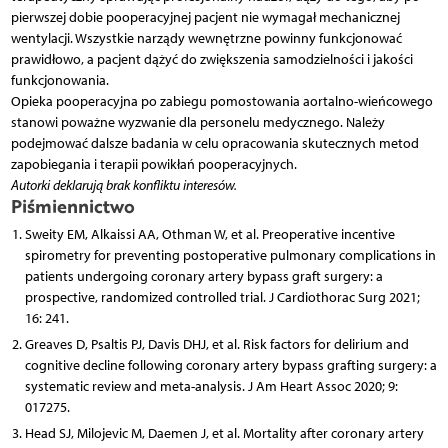
pierwszej dobie pooperacyjnej pacjent nie wymagał mechanicznej
wentylacji. Wszystkie narządy wewnętrzne powinny funkcjonować
prawidłowo, a pacjent dążyć do zwiększenia samodzielności i jakości
funkcjonowania.
Opieka pooperacyjna po zabiegu pomostowania aortalno-wieńcowego
stanowi poważne wyzwanie dla personelu medycznego. Należy
podejmować dalsze badania w celu opracowania skutecznych metod
zapobiegania i terapii powikłań pooperacyjnych.
Autorki deklarują brak konfliktu interesów.
Piśmiennictwo
Sweity EM, Alkaissi AA, Othman W, et al. Preoperative incentive
spirometry for preventing postoperative pulmonary complications in
patients undergoing coronary artery bypass graft surgery: a
prospective, randomized controlled trial. J Cardiothorac Surg 2021;
16: 241.
Greaves D, Psaltis PJ, Davis DHJ, et al. Risk factors for delirium and
cognitive decline following coronary artery bypass grafting surgery: a
systematic review and meta-analysis. J Am Heart Assoc 2020; 9:
017275.
Head SJ, Milojevic M, Daemen J, et al. Mortality after coronary artery