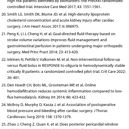
high risk patients identified by biomarkers: the PrevAKI randomized
controlled trial. Intensive Care Med 2017; 43: 1551-1561.
Smith LE, Smith DK, Blume JD, et al. High-density lipoprotein
cholesterol concentration and acute kidney injury after cardiac
surgery. J Am Heart Assoc 2017; 6: 006975.
Peng K, Li J, Cheng H, et al. Goal-directed fluid therapy based on
stroke volume variations improves fluid management and
gastrointestinal perfusion in patients undergoing major orthopedic
surgery. Med Princ Pract 2014; 23: 413-420.
Inkinen N, Pettilä V, Valkonen M, et al. Non-interventional follow-up
versus fluid bolus in RESPONSE to oliguria in hemodynamically stable
critically ill patients: a randomized controlled pilot trial. Crit Care 2022;
26: 401.
Den Hoedt CH, Bots ML, Grooteman MP, et al. Online
hemodiafiltration reduces systemic inflammation compared to low-
flux hemodialysis. Kidney Int 2014; 86: 423-432.
McIlroy D, Murphy D, Kasza J, et al. Association of postoperative
blood pressure and bleeding after cardiac surgery. J Thorac
Cardiovasc Surg 2019; 158: 1370-1379.
Zhao J, Cheng Z, Quan X, et al. Does posterior pericardial window