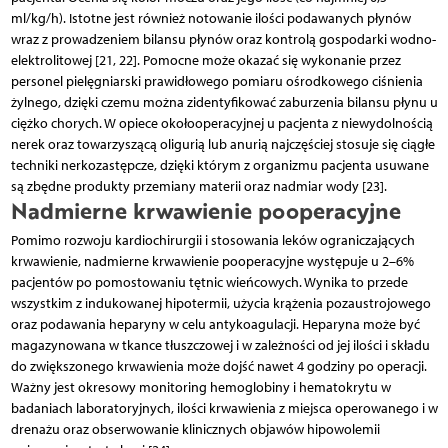
ml/kg/h). Istotne jest również notowanie ilości podawanych płynów
wraz z prowadzeniem bilansu płynów oraz kontrolą gospodarki wodno-
elektrolitowej [21, 22]. Pomocne może okazać się wykonanie przez
personel pielęgniarski prawidłowego pomiaru ośrodkowego ciśnienia
żylnego, dzięki czemu można zidentyfikować zaburzenia bilansu płynu u
ciężko chorych. W opiece okołooperacyjnej u pacjenta z niewydolnością
nerek oraz towarzyszącą oligurią lub anurią najczęściej stosuje się ciągłe
techniki nerkozastępcze, dzięki którym z organizmu pacjenta usuwane
są zbędne produkty przemiany materii oraz nadmiar wody [23].
Nadmierne krwawienie pooperacyjne
Pomimo rozwoju kardiochirurgii i stosowania leków ograniczających
krwawienie, nadmierne krwawienie pooperacyjne występuje u 2–6%
pacjentów po pomostowaniu tętnic wieńcowych. Wynika to przede
wszystkim z indukowanej hipotermii, użycia krążenia pozaustrojowego
oraz podawania heparyny w celu antykoagulacji. Heparyna może być
magazynowana w tkance tłuszczowej i w zależności od jej ilości i składu
do zwiększonego krwawienia może dojść nawet 4 godziny po operacji.
Ważny jest okresowy monitoring hemoglobiny i hematokrytu w
badaniach laboratoryjnych, ilości krwawienia z miejsca operowanego i w
drenażu oraz obserwowanie klinicznych objawów hipowolemii