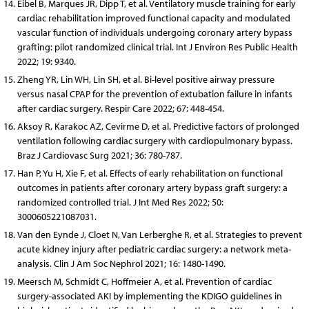
Eibel B, Marques JR, Dipp T, et al. Ventilatory muscle training for early
cardiac rehabilitation improved functional capacity and modulated
vascular function of individuals undergoing coronary artery bypass
grafting: pilot randomized clinical trial. Int J Environ Res Public Health
2022; 19: 9340.
Zheng YR, Lin WH, Lin SH, et al. Bi-level positive airway pressure
versus nasal CPAP for the prevention of extubation failure in infants
after cardiac surgery. Respir Care 2022; 67: 448-454.
Aksoy R, Karakoc AZ, Cevirme D, et al. Predictive factors of prolonged
ventilation following cardiac surgery with cardiopulmonary bypass.
Braz J Cardiovasc Surg 2021; 36: 780-787.
Han P, Yu H, Xie F, et al. Effects of early rehabilitation on functional
outcomes in patients after coronary artery bypass graft surgery: a
randomized controlled trial. J Int Med Res 2022; 50:
3000605221087031.
Van den Eynde J, Cloet N, Van Lerberghe R, et al. Strategies to prevent
acute kidney injury after pediatric cardiac surgery: a network meta-
analysis. Clin J Am Soc Nephrol 2021; 16: 1480-1490.
Meersch M, Schmidt C, Hoffmeier A, et al. Prevention of cardiac
surgery-associated AKI by implementing the KDIGO guidelines in