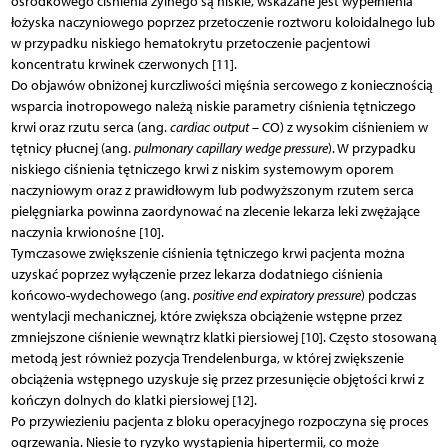
ośrodkowego ciśnienia żylnego są niskie, wskazane jest wypełnienia
łożyska naczyniowego poprzez przetoczenie roztworu koloidalnego lub
w przypadku niskiego hematokrytu przetoczenie pacjentowi
koncentratu krwinek czerwonych [11].
Do objawów obniżonej kurczliwości mięśnia sercowego z koniecznością
wsparcia inotropowego należą niskie parametry ciśnienia tętniczego
krwi oraz rzutu serca (ang.
cardiac output
– CO) z wysokim ciśnieniem w
tętnicy płucnej (ang.
pulmonary capillary wedge pressure
). W przypadku
niskiego ciśnienia tętniczego krwi z niskim systemowym oporem
naczyniowym oraz z prawidłowym lub podwyższonym rzutem serca
pielęgniarka powinna zaordynować na zlecenie lekarza leki zwężające
naczynia krwionośne [10].
Tymczasowe zwiększenie ciśnienia tętniczego krwi pacjenta można
uzyskać poprzez wyłączenie przez lekarza dodatniego ciśnienia
końcowo-wydechowego (ang.
positive end expiratory pressure
) podczas
wentylacji mechanicznej, które zwiększa obciążenie wstępne przez
zmniejszone ciśnienie wewnątrz klatki piersiowej [10]. Często stosowaną
metodą jest również pozycja Trendelenburga, w której zwiększenie
obciążenia wstępnego uzyskuje się przez przesunięcie objętości krwi z
kończyn dolnych do klatki piersiowej [12].
Po przywiezieniu pacjenta z bloku operacyjnego rozpoczyna się proces
ogrzewania. Niesie to ryzyko wystąpienia hipertermii, co może