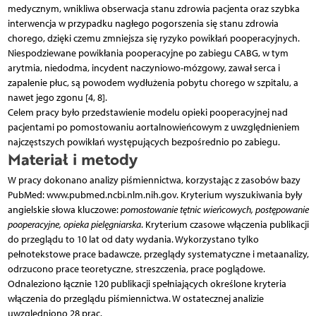
medycznym, wnikliwa obserwacja stanu zdrowia pacjenta oraz szybka
interwencja w przypadku nagłego pogorszenia się stanu zdrowia
chorego, dzięki czemu zmniejsza się ryzyko powikłań pooperacyjnych.
Niespodziewane powikłania pooperacyjne po zabiegu CABG, w tym
arytmia, niedodma, incydent naczyniowo-mózgowy, zawał serca i
zapalenie płuc, są powodem wydłużenia pobytu chorego w szpitalu, a
nawet jego zgonu [4, 8].
Celem pracy było przedstawienie modelu opieki pooperacyjnej nad
pacjentami po pomostowaniu aortalnowieńcowym z uwzględnieniem
najczęstszych powikłań występujących bezpośrednio po zabiegu.
Materiał i metody
W pracy dokonano analizy piśmiennictwa, korzystając z zasobów bazy
PubMed: www.pubmed.ncbi.nlm.nih.gov. Kryterium wyszukiwania były
angielskie słowa kluczowe:
pomostowanie tętnic wieńcowych, postępowanie
pooperacyjne, opieka pielęgniarska
. Kryterium czasowe włączenia publikacji
do przeglądu to 10 lat od daty wydania. Wykorzystano tylko
pełnotekstowe prace badawcze, przeglądy systematyczne i metaanalizy,
odrzucono prace teoretyczne, streszczenia, prace poglądowe.
Odnaleziono łącznie 120 publikacji spełniających określone kryteria
włączenia do przeglądu piśmiennictwa. W ostatecznej analizie
uwzględniono 28 prac.