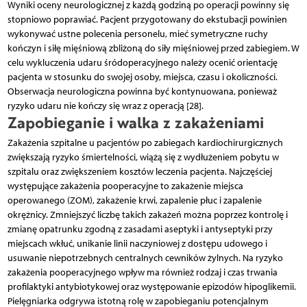
Wyniki oceny neurologicznej z każdą godziną po operacji powinny się
stopniowo poprawiać. Pacjent przygotowany do ekstubacji powinien
wykonywać ustne polecenia personelu, mieć symetryczne ruchy
kończyn i siłę mięśniową zbliżoną do siły mięśniowej przed zabiegiem. W
celu wykluczenia udaru śródoperacyjnego należy ocenić orientację
pacjenta w stosunku do swojej osoby, miejsca, czasu i okoliczności.
Obserwacja neurologiczna powinna być kontynuowana, ponieważ
ryzyko udaru nie kończy się wraz z operacją [28].
Zapobieganie i walka z zakażeniami
Zakażenia szpitalne u pacjentów po zabiegach kardiochirurgicznych
zwiększają ryzyko śmiertelności, wiążą się z wydłużeniem pobytu w
szpitalu oraz zwiększeniem kosztów leczenia pacjenta. Najczęściej
występujące zakażenia pooperacyjne to zakażenie miejsca
operowanego (ZOM), zakażenie krwi, zapalenie płuc i zapalenie
okrężnicy. Zmniejszyć liczbę takich zakażeń można poprzez kontrolę i
zmianę opatrunku zgodną z zasadami aseptyki i antyseptyki przy
miejscach wkłuć, unikanie linii naczyniowej z dostępu udowego i
usuwanie niepotrzebnych centralnych cewników żylnych. Na ryzyko
zakażenia pooperacyjnego wpływ ma również rodzaj i czas trwania
profilaktyki antybiotykowej oraz występowanie epizodów hipoglikemii.
Pielęgniarka odgrywa istotną rolę w zapobieganiu potencjalnym