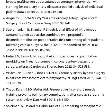
bypass grafting versus percutaneous coronary intervention with
stenting for coronary artery disease: a pooled analysis of individual
patient data. Lancet 2018; 391: 939-948.
Augusto E, Rocha V. Fifty Years of Coronary Artery Bypass Graft
Surgery. Braz J Cardiovasc Surg 2017; 32: II–III.
Subramaniam B, Shankar P, Shaefi S, et al. Effect of intravenous
acetaminophen vs placebo combined with propofol or
dexmedetomidine on postoperative delirium among older patients
following cardiac surgery: the DEXACET randomized clinical trial.
JAMA 2019; 19; 321(7): 686-696.
Hébert M, Lamy A, Noiseux N, et al. Impact of early quantitative
morbidity on 1-year outcomes in coronary artery bypass graft
surgery. Interact Cardiovasc Thorac Surg 2022; 34: 523-531.
Velazquez EJ, Lee KL, Jones RH, et al. Coronary-artery bypass surgery
in patients with ischemic cardiomyopathy. N Engl J Med 2016; 374(16):
1511-1520.
Thybo Karanfil EO, Møller AM. Preoperative inspiratory muscle
training prevents pulmonary complications after cardiac surgery – a
systematic review. Dan Med J 2018; 65: 5450.
Soleimani A, Heidari N, Habibi MR, et al. Comparing hemodynamic