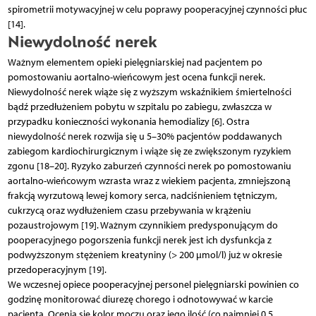
spirometrii motywacyjnej w celu poprawy pooperacyjnej czynności płuc
[14].
Niewydolność nerek
Ważnym elementem opieki pielęgniarskiej nad pacjentem po
pomostowaniu aortalno-wieńcowym jest ocena funkcji nerek.
Niewydolność nerek wiąże się z wyższym wskaźnikiem śmiertelności
bądź przedłużeniem pobytu w szpitalu po zabiegu, zwłaszcza w
przypadku konieczności wykonania hemodializy [6]. Ostra
niewydolność nerek rozwija się u 5–30% pacjentów poddawanych
zabiegom kardiochirurgicznym i wiąże się ze zwiększonym ryzykiem
zgonu [18–20]. Ryzyko zaburzeń czynności nerek po pomostowaniu
aortalno-wieńcowym wzrasta wraz z wiekiem pacjenta, zmniejszoną
frakcją wyrzutową lewej komory serca, nadciśnieniem tętniczym,
cukrzycą oraz wydłużeniem czasu przebywania w krążeniu
pozaustrojowym [19]. Ważnym czynnikiem predysponującym do
pooperacyjnego pogorszenia funkcji nerek jest ich dysfunkcja z
podwyższonym stężeniem kreatyniny (> 200 µmol/l) już w okresie
przedoperacyjnym [19].
We wczesnej opiece pooperacyjnej personel pielęgniarski powinien co
godzinę monitorować diurezę chorego i odnotowywać w karcie
pacjenta. Ocenia się kolor moczu oraz jego ilość (co najmniej 0,5