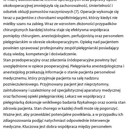
okołooperacyjnej zmniejszyła się zachorowalność, śmiertelność i
odsetek okluzji pomostów naczyniowych [7]. Operacje wykonuje się
teraz u pacjentów z chorobami współistniejącymi, którzy kiedyś nie
mieliby szans na zabieg. Wraz ze wzrostem złożoności przypadków
chirurgicznych bardziej istotna staje się efektywna współpraca
pomiędzy chirurgiem, anestezjologiem, perfuzjonistą oraz personelem
pielęgniarskim w okresie okołooperacyjnym. Opiekę nad pacjentem
powinien sprawować profesjonalny zespół pielęgniarski posiadający
dużą wiedzę, kompetencje i doświadczenie.
Stan przedoperacyjny oraz zdarzenia śródoperacyjne powinny być
uwzględnione w opiece pooperacyjnej. Pielęgniarka anestezjologiczna i
anestezjolog przekazują informacje o stanie pacjenta personelowi
medycznemu, który przyjmuje pacjenta na salę nadzoru
poznieczuleniowego. Przyjmowany pacjent jest nieprzytomny,
zaintubowany i uzależniony od specjalistycznej aparatury medycznej
oraz fachowej opieki pielęgniarskiej. Lekarz we współpracy z
pielęgniarką dokonuje wnikliwego badania fizykalnego oraz ocenia stan
zdrowia pacjenta. Stan chorego w każdej chwili może się pogorszyć.
Ważne jest, aby przewidzieć potencjalne powikłania, a w przypadku ich
zdiagnozowania podjąć natychmiast odpowiednie interwencje
medyczne. Kluczowa jest dobra współpraca między personelem