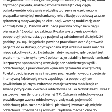
fizycznego pacjenta, analizę gazometrii krwi tętniczej, ciągłą
pulsoksymetrię, odsysanie wydzieliny z drzewa oskrzelowego w
przypadku wentylacji mechanicznej, rehabilitację oddechową wraz ze
spirometrią motywacyjną po ekstubacji, wczesną mobilizację oraz
kontrolę bólu [1]. Planowa ekstubacja powinna odbyć się w ciągu
pierwszych 12 godzin po zabiegu. Ryzyko wystąpienia powikłań
pooperacyjnych wzrasta, gdy pacjenci są zaintubowani dłużej niż 24
godziny [15, 16]. Pielęgniarka powinna prawidłowo ocenić gotowość
pacjenta do ekstubacji, gdyż wykonana zbyt wcześnie może mieć dla
niego szkodliwe skutki. Ekstubację należy rozważyć, gdy pacjent jest
przytomny, może wykonywać polecenia, jest stabilny hemodynamicznie
i rozpoczyna spontaniczną wentylację bez nadmiernego wysiłku
oddechowego, z prawidłowymi wynikami gazometrii krwi tętniczej.
Po ekstubacji, jeszcze na sali nadzoru poznieczuleniowego, stosuje się
intensywną fizjoterapię w celu zapobiegania pooperacyjnym
powikłaniom płucnym. Wdrożona zostaje wczesna mobilizacja ze
zmianą pozycji ciała, ćwiczenia oddechowe i nauka techniki kaszlu wraz z
zastosowaniem tlenoterapii biernej [17]. Ćwiczenia oddechowe uczą
prawidłowego wzorca oddechowego, zwiększają pojemność
oddechową płuc, ruchomość klatki piersiowej i wzmacniają mięśnie
oddechowe. Stosowane są również urządzenia mechaniczne do