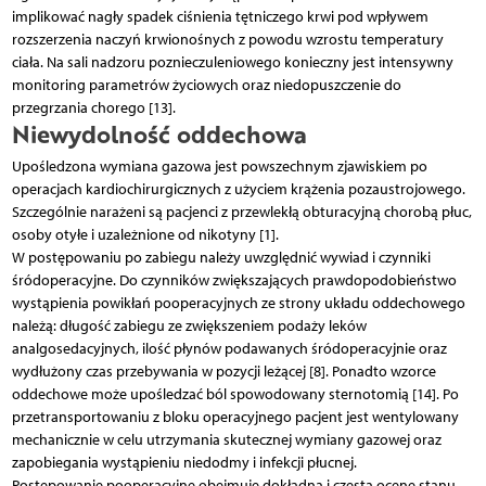
implikować nagły spadek ciśnienia tętniczego krwi pod wpływem
rozszerzenia naczyń krwionośnych z powodu wzrostu temperatury
ciała. Na sali nadzoru poznieczuleniowego konieczny jest intensywny
monitoring parametrów życiowych oraz niedopuszczenie do
przegrzania chorego [13].
Niewydolność oddechowa
Upośledzona wymiana gazowa jest powszechnym zjawiskiem po
operacjach kardiochirurgicznych z użyciem krążenia pozaustrojowego.
Szczególnie narażeni są pacjenci z przewlekłą obturacyjną chorobą płuc,
osoby otyłe i uzależnione od nikotyny [1].
W postępowaniu po zabiegu należy uwzględnić wywiad i czynniki
śródoperacyjne. Do czynników zwiększających prawdopodobieństwo
wystąpienia powikłań pooperacyjnych ze strony układu oddechowego
należą: długość zabiegu ze zwiększeniem podaży leków
analgosedacyjnych, ilość płynów podawanych śródoperacyjnie oraz
wydłużony czas przebywania w pozycji leżącej [8]. Ponadto wzorce
oddechowe może upośledzać ból spowodowany sternotomią [14]. Po
przetransportowaniu z bloku operacyjnego pacjent jest wentylowany
mechanicznie w celu utrzymania skutecznej wymiany gazowej oraz
zapobiegania wystąpieniu niedodmy i infekcji płucnej.
Postępowanie pooperacyjne obejmuje dokładną i częstą ocenę stanu