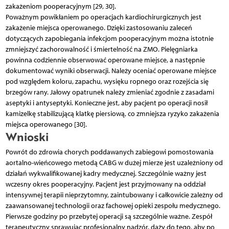
zakażeniom pooperacyjnym [29, 30].
Poważnym powikłaniem po operacjach kardiochirurgicznych jest
zakażenie miejsca operowanego. Dzięki zastosowaniu zaleceń
dotyczących zapobiegania infekcjom pooperacyjnym można istotnie
zmniejszyć zachorowalność i śmiertelność na ZMO. Pielęgniarka
powinna codziennie obserwować operowane miejsce, a następnie
dokumentować wyniki obserwacji. Należy oceniać operowane miejsce
pod względem koloru, zapachu, wysięku ropnego oraz rozejścia się
brzegów rany. Jałowy opatrunek należy zmieniać zgodnie z zasadami
aseptyki i antyseptyki. Konieczne jest, aby pacjent po operacji nosił
kamizelkę stabilizującą klatkę piersiową, co zmniejsza ryzyko zakażenia
miejsca operowanego [30].
Wnioski
Powrót do zdrowia chorych poddawanych zabiegowi pomostowania
aortalno-wieńcowego metodą CABG w dużej mierze jest uzależniony od
działań wykwalifikowanej kadry medycznej. Szczególnie ważny jest
wczesny okres pooperacyjny. Pacjent jest przyjmowany na oddział
intensywnej terapii nieprzytomny, zaintubowany i całkowicie zależny od
zaawansowanej technologii oraz fachowej opieki zespołu medycznego.
Pierwsze godziny po przebytej operacji są szczególnie ważne. Zespół
terapeutyczny sprawując profesjonalny nadzór, dąży do tego, aby po