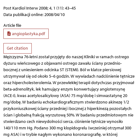
Post Kardiol Interw 2008; 4, 1 (11): 43–45
Data publikacji online: 2008/04/10
Article file
angioplastyka.pdf
Get citation
Mężczyzna 76-letni został przyjęty do naszej Kliniki w ramach ostrego
dyżuru wieńcowego z objawami ostrego zawału ściany przednio-
bocznej z uniesieniem odcinka ST (STEMI). Ból w klatce piersiowej
utrzymywał się od około 5–6 godzin. W wywiadach nadciśnienie tętnicze
oraz hipercholesterolemia. W przewlekłej terapii dotychczas przyjmował
beta-adrenolityk, lek hamujący enzym konwertujący angiotensynę
(ACE-I), kwas acetylosalicylowy (ASA) 75 mg/dobę i simwastatynę 20
mg/dobę. W badaniu echokardiograficznym stwierdzono akinezę 1/2
przykoniuszkowej ściany przedniej i bocznej z hiperkinezą pozostałych
ścian i globalną frakcją wyrzutową 50%. W badaniu przedmiotowym nie
stwierdzano cech niewydolności serca, ciśnienie tętnicze wynosiło
140/110 mm Hg. Podano 300 mg klopidogrelu (wcześniej otrzymał 300
mg ASA) i w trybie nagłym wykonano koronarografię, w której