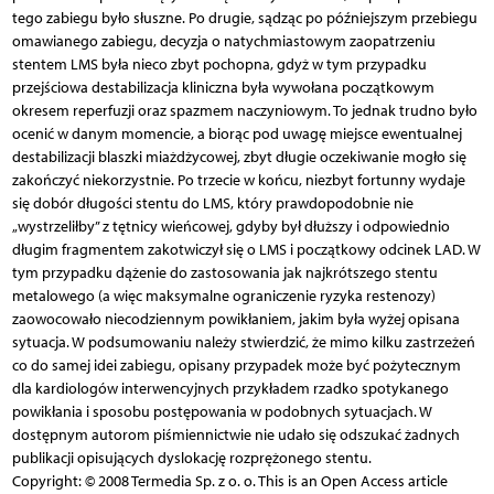
tego zabiegu było słuszne. Po drugie, sądząc po późniejszym przebiegu
omawianego zabiegu, decyzja o natychmiastowym zaopatrzeniu
stentem LMS była nieco zbyt pochopna, gdyż w tym przypadku
przejściowa destabilizacja kliniczna była wywołana początkowym
okresem reperfuzji oraz spazmem naczyniowym. To jednak trudno było
ocenić w danym momencie, a biorąc pod uwagę miejsce ewentualnej
destabilizacji blaszki miażdżycowej, zbyt długie oczekiwanie mogło się
zakończyć niekorzystnie. Po trzecie w końcu, niezbyt fortunny wydaje
się dobór długości stentu do LMS, który prawdopodobnie nie
„wystrzeliłby” z tętnicy wieńcowej, gdyby był dłuższy i odpowiednio
długim fragmentem zakotwiczył się o LMS i początkowy odcinek LAD. W
tym przypadku dążenie do zastosowania jak najkrótszego stentu
metalowego (a więc maksymalne ograniczenie ryzyka restenozy)
zaowocowało niecodziennym powikłaniem, jakim była wyżej opisana
sytuacja. W podsumowaniu należy stwierdzić, że mimo kilku zastrzeżeń
co do samej idei zabiegu, opisany przypadek może być pożytecznym
dla kardiologów interwencyjnych przykładem rzadko spotykanego
powikłania i sposobu postępowania w podobnych sytuacjach. W
dostępnym autorom piśmiennictwie nie udało się odszukać żadnych
publikacji opisujących dyslokację rozprężonego stentu.
Copyright: © 2008 Termedia Sp. z o. o. This is an Open Access article