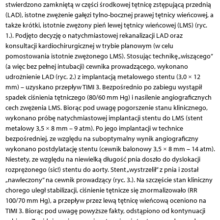
stwierdzono zamkniętą w części środkowej tętnicę zstępującą przednią
(LAD), istotne zwężenie gałęzi tylno-bocznej prawej tętnicy wieńcowej, a
także krótki, istotnie zwężony pień lewej tętnicy wieńcowej (LMS) (ryc.
1.). Podjęto decyzję o natychmiastowej rekanalizacji LAD oraz
konsultacji kardiochirurgicznej w trybie planowym (w celu
pomostowania istotnie zwężonego LMS). Stosując technikę „wiszącego”
(a więc bez pełnej intubacji) cewnika prowadzącego, wykonano
udrożnienie LAD (ryc. 2.) z implantacją metalowego stentu (3,0 × 12
mm) – uzyskano przepływ TIMI 3. Bezpośrednio po zabiegu wystąpił
spadek ciśnienia tętniczego (80/60 mm Hg) i nasilenie angiograficznych
cech zwężenia LMS. Biorąc pod uwagę pogorszenie stanu klinicznego,
wykonano próbę natychmiastowej implantacji stentu do LMS (stent
metalowy 3,5 × 8 mm – 9 atm). Po jego implantacji w technice
bezpośredniej, ze względu na suboptymalny wynik angiograficzny
wykonano postdylatację stentu (cewnik balonowy 3,5 × 8 mm – 14 atm).
Niestety, ze względu na niewielką długość pnia doszło do dyslokacji
rozprężonego (sic!) stentu do aorty. Stent „wystrzelił” z pnia i został
„nawleczony” na cewnik prowadzący (ryc. 3.). Na szczęście stan kliniczny
chorego uległ stabilizacji, ciśnienie tętnicze się znormalizowało (RR
100/70 mm Hg), a przepływ przez lewą tętnicę wieńcową oceniono na
TIMI 3. Biorąc pod uwagę powyższe fakty, odstąpiono od kontynuacji