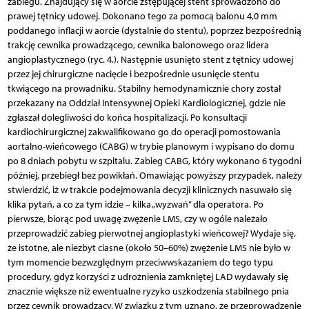
zabiegu. Znajdujący się w aorcie zstępującej stent sprowadzono do
prawej tętnicy udowej. Dokonano tego za pomocą balonu 4,0 mm
poddanego inflacji w aorcie (dystalnie do stentu), poprzez bezpośrednią
trakcję cewnika prowadzącego, cewnika balonowego oraz lidera
angioplastycznego (ryc. 4.). Następnie usunięto stent z tętnicy udowej
przez jej chirurgiczne nacięcie i bezpośrednie usunięcie stentu
tkwiącego na prowadniku. Stabilny hemodynamicznie chory został
przekazany na Oddział Intensywnej Opieki Kardiologicznej, gdzie nie
zgłaszał dolegliwości do końca hospitalizacji. Po konsultacji
kardiochirurgicznej zakwalifikowano go do operacji pomostowania
aortalno-wieńcowego (CABG) w trybie planowym i wypisano do domu
po 8 dniach pobytu w szpitalu. Zabieg CABG, który wykonano 6 tygodni
później, przebiegł bez powikłań. Omawiając powyższy przypadek, należy
stwierdzić, iż w trakcie podejmowania decyzji klinicznych nasuwało się
klika pytań, a co za tym idzie – kilka „wyzwań” dla operatora. Po
pierwsze, biorąc pod uwagę zwężenie LMS, czy w ogóle należało
przeprowadzić zabieg pierwotnej angioplastyki wieńcowej? Wydaje się,
że istotne, ale niezbyt ciasne (około 50–60%) zwężenie LMS nie było w
tym momencie bezwzględnym przeciwwskazaniem do tego typu
procedury, gdyż korzyści z udrożnienia zamkniętej LAD wydawały się
znacznie większe niż ewentualne ryzyko uszkodzenia stabilnego pnia
przez cewnik prowadzący. W związku z tym uznano, że przeprowadzenie