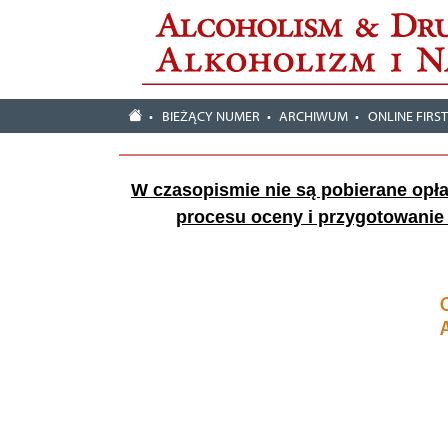
BIEŻĄCY NUMER
ARCHIWUM
ONLINE FIRS
W czasopismie nie są pobierane opłat
procesu oceny i przygotowanie a