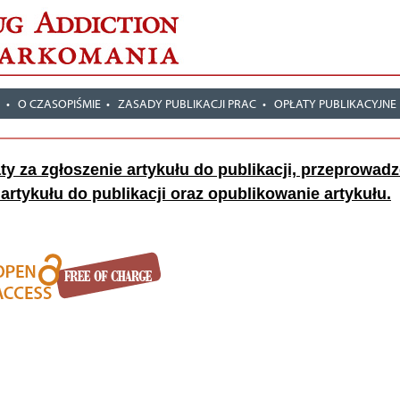
T
O CZASOPIŚMIE
ZASADY PUBLIKACJI PRAC
OPŁATY PUBLIKACYJNE
y za zgłoszenie artykułu do publikacji, przeprowadz
rtykułu do publikacji oraz opublikowanie artykułu.