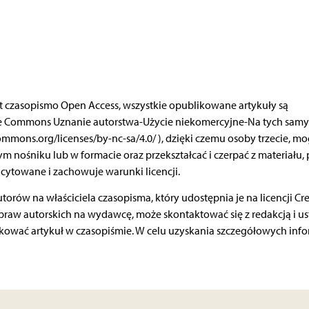
est czasopismo Open Access, wszystkie opublikowane artykuły są
ve Commons Uznanie autorstwa-Użycie niekomercyjne-Na tych sam
ommons.org/licenses/by-nc-sa/4.0/ ), dzięki czemu osoby trzecie, m
 nośniku lub w formacie oraz przekształcać i czerpać z materiału,
cytowane i zachowuje warunki licencji.
orów na właściciela czasopisma, który udostępnia je na licencji Cre
praw autorskich na wydawcę, może skontaktować się z redakcją i ust
kować artykuł w czasopiśmie. W celu uzyskania szczegółowych info