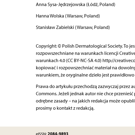
Anna Sysa-Jędrzejowska (Łódź, Poland)
Hanna Wolska (Warsaw, Poland)
Stanisław Zabielski (Warsaw, Poland)
Copyright: © Polish Dermatological Society. To j
rozpowszechniane na warunkach licencji Creati
warunkach 4.0 (CC BY-NC-SA 4.0) http://creativec
kopiować i rozpowszechniać materiał na dowolnym
warunkiem, że oryginalne dzieło jest prawidłowo 
Prawa do artykułu przechodzą zazwyczaj przez aut
Commons. Jeżeli jednak autor nie chce przenieść 
odrębne zasady – na jakich redakcja może opubli
prosimy o kontakt z redakcją.
2084-9893
eISSN: