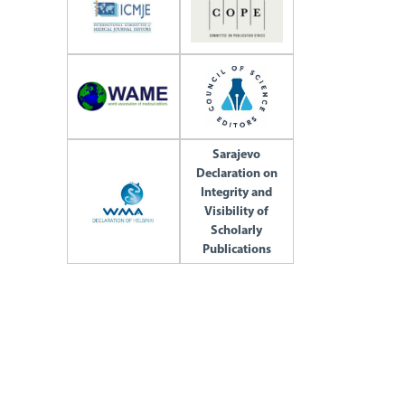
Sarajevo
Declaration on
Integrity and
Visibility of
Scholarly
Publications