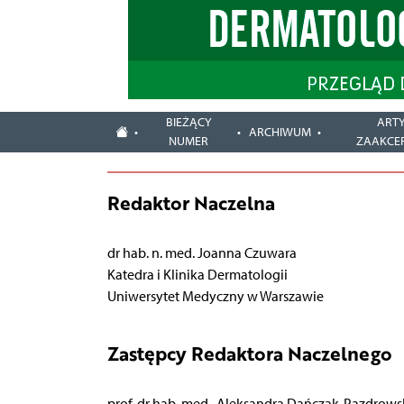
BIEŻĄCY
ART
ARCHIWUM
NUMER
ZAAKCE
Redaktor Naczelna
dr hab. n. med. Joanna Czuwara
Katedra i Klinika Dermatologii
Uniwersytet Medyczny w Warszawie
Zastępcy Redaktora Naczelnego
prof. dr hab. med. Aleksandra Dańczak-Pazdrows