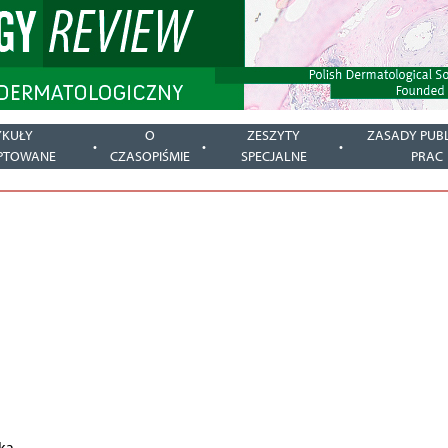
YKUŁY
O
ZESZYTY
ZASADY PUBL
PTOWANE
CZASOPIŚMIE
SPECJALNE
PRAC
ka