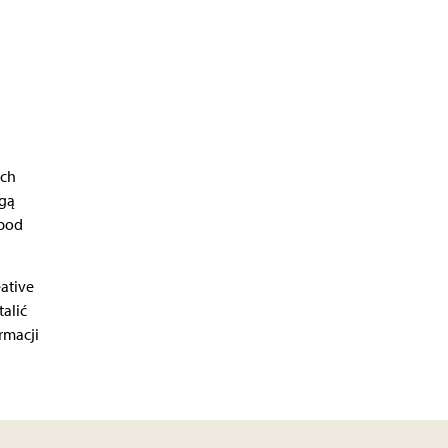
ych
ogą
 pod
ative
alić
rmacji