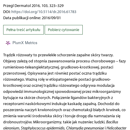
Przegl Dermatol 2016, 103, 323–329
DOI:
https://doi.org/10.5114/dr.2016.61783
Data publikacji online: 2016/09/01
Pełna treść artykułu
Pobierz cytowanie
PlumX Metrics
Trądzik różowaty to przewlekłe schorzenie zapalne skóry twarzy.
Objawy zależą od stopnia zaawansowania procesu chorobowego – fazy
rumieniowo-teleangiektatycznej, grudkowo-krostkowej, postaci
przerostowej. Opisywana jest również postać oczna trądziku
różowatego. Ważną rolę w etiopatogenezie postaci grudkowo-
krostkowej oraz ocznej trądziku różowatego odgrywa modulacja
odpowiedzi immunologicznej spowodowanej przez mikroorganizmy
bytujące na skórze chorych. Połączenie ligandów bakteryjnych z
receptorami naskórkowymi indukuje kaskadę zapalną. Dochodzi do
poszerzenia naczyń krwionośnych oraz chemotaksji białych krwinek, co
zmienia warunki środowiska skóry i toruje drogę dla namnażania się
drobnoustrojów. Mikroorganizmy, takie jak nużeniec ludzki,
Bacillus
oleronium
,
Staphylococcus epidermidis
,
Chlamydia pneumoniae
i
Helicobacter