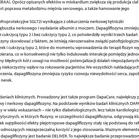
(RAA). Oprócz opisanych efektów w miokardium zwiększa się produkcja ciał
jest poprawa metabolizmu mięśnia sercowego, a także hamowanie jego
efroprotekcyjne SGLT2i wynikające z obkurczenia nerkowej tętniczki
kłębuszka nerkowego i wydalanie albumin z moczem. Dapagliflozyna zmniejs
cukrzycą typu 2 i bez cukrzycy typu 2, co potwierdziły wyniki trzech badań
zyny skorelować z faktem, że istnieją nierozerwalne związki patofizjologiczn
rek i cukrzycą typu 2, które do momentu wprowadzenia do terapii flozyn 
ierana, co w konsekwencji nie tylko indukowało interakcje pomiędzy jednoc
 błędnych kół z uwagi na możliwość potencjalizacji działań niepożądanych
ją niekorzystny wpływ na rokowanie pacjentów. We wszystkich nakładających
zenia, dapagliflozyna zmniejsza ryzyko rozwoju niewydolności serca, zapo
 nerek.
daniach klinicznych. Prowadzony jest także program DapaCare, największy
owy i nerkowy dapagliflozyny. Na podstawie wyników badań klinicznych DAPA
w wielu wskazaniach – nie tylko diabetologicznych, lecz także kardiologicz
tycznych, w których flozyny, w szczególności dapagliflozyna, odgrywają k
ek wątpliwości efekty plejotropowe dapagliflozyny stały się podstawą do re
ów odnoszących niezaprzeczalną korzyść z jego stosowania. Ważnym elemen
 dapagliflozyny jest badanie DELIVER. To największe badanie przeprowadzo