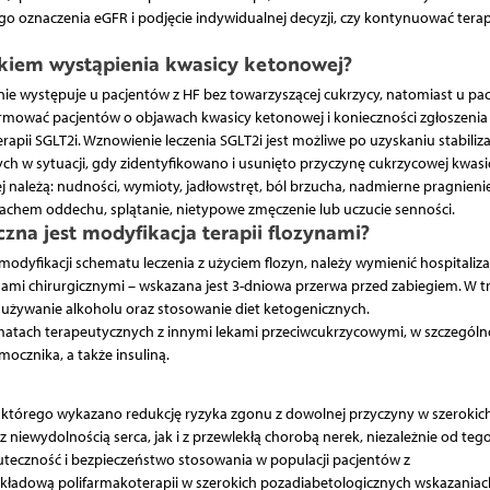
o oznaczenia eGFR i podjęcie indywidualnej decyzji, czy kontynuować terap
zykiem wystąpienia kwasicy ketonowej?
nie występuje u pacjentów z HF bez towarzyszącej cukrzycy, natomiast u pa
ormować pacjentów o objawach kwasicy ketonowej i konieczności zgłoszenia 
erapii SGLT2i. Wznowienie leczenia SGLT2i jest możliwe po uzyskaniu stabiliza
ych w sytuacji, gdy zidentyfikowano i usunięto przyczynę cukrzycowej kwasi
ależą: nudności, wymioty, jadłowstręt, ból brzucha, nadmierne pragnienie
chem oddechu, splątanie, nietypowe zmęczenie lub uczucie senności.
czna jest modyfikacja terapii flozynami?
odyfikacji schematu leczenia z użyciem flozyn, należy wymienić hospitaliza
ami chirurgicznymi – wskazana jest 3-dniowa przerwa przed zabiegiem. W tr
używanie alkoholu oraz stosowanie diet ketogenicznych.
atach terapeutycznych z innymi lekami przeciwcukrzycowymi, w szczególno
ocznika, a także insuliną.
la którego wykazano redukcję ryzyka zgonu z dowolnej przyczyny w szerokic
niewydolnością serca, jak i z przewlekłą chorobą nerek, niezależnie od tego
uteczność i bezpieczeństwo stosowania w populacji pacjentów z
składową polifarmakoterapii w szerokich pozadiabetologicznych wskazaniac