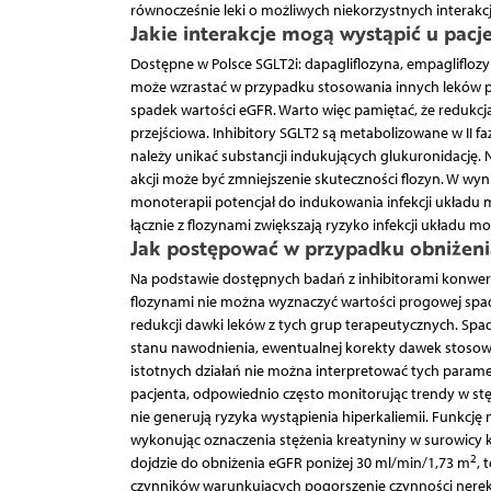
równocześnie leki o możliwych niekorzystnych interakc
Jakie interakcje mogą wystąpić u pacj
Dostępne w Polsce SGLT2i: dapagliflozyna, empa­gliflozyn
może wzrastać w przypadku stosowania innych leków pr
spadek wartości eGFR. Warto więc pamiętać, że redukcj
przejściowa. Inhibitory SGLT2 są metabolizowane w II 
należy unikać substancji indukujących glukuronidację. 
akcji może być zmniejszenie skuteczności flozyn. W wyn
monoterapii potencjał do indukowania infekcji układu
łącznie z flozynami zwiększają ryzyko infekcji układu 
Jak postępować w przypadku obniżeni
Na podstawie dostępnych badań z inhibitorami konwer
flozynami nie można wyznaczyć wartości progowej spad
redukcji dawki leków z tych grup terapeutycznych. Spad
stanu nawodnienia, ewentualnej korekty dawek stosowa
istotnych działań nie można interpretować tych para
pacjenta, odpowiednio często monitorując trendy w stęż
nie generują ryzyka wystąpienia hiperkaliemii. Funkcję
wykonując oznaczenia stężenia kreatyniny w surowicy krw
2
dojdzie do obniżenia eGFR poniżej 30 ml/min/1,73 m
, 
czynników warunkujących pogorszenie czynności nerek 