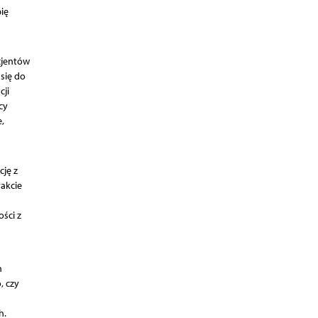
ię
cjentów
się do
cji
cy
,
cję z
akcie
ści z
h
, czy
h.