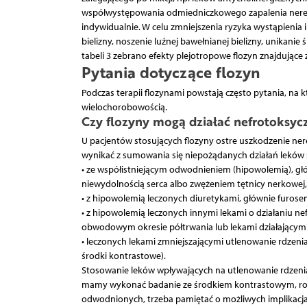
współwystępowania odmiedniczkowego zapalenia nere
indywidualnie. W celu zmniejszenia ryzyka wystąpienia
bielizny, noszenie luźnej bawełnianej bielizny, unik
tabeli 3 zebrano efekty plejotropowe flozyn znajdujące 
Pytania dotyczące flozyn
Podczas terapii flozynami powstają często pytania, na 
wielochorobowością.
Czy flozyny mogą działać nefrotoksyc
U pacjentów stosujących flozyny ostre uszkodzenie ne
wynikać z sumowania się niepożądanych działań leków 
• ze współistniejącym odwodnieniem (hipowolemią), gł
niewydolnością serca albo zwężeniem tętnicy nerkowej,
• z hipowolemią leczonych diuretykami, głównie furos
• z hipowolemią leczonych innymi lekami o działaniu 
obwodowym okresie półtrwania lub lekami działającymi
• leczonych lekami zmniejszającymi utlenowanie rdzenia
środki kontrastowe).
Stosowanie leków wpływających na utlenowanie rdzenia 
mamy wykonać badanie ze środkiem kontrastowym, rozsą
odwodnionych, trzeba pamiętać o możliwych implikacja