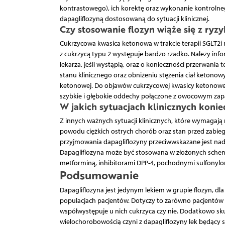
kontrastowego), ich korektę oraz wykonanie kontrolneg
dapagliflozyną dostosowaną do sytuacji klinicznej.
Czy stosowanie flozyn wiąże się z ry
Cukrzycowa kwasica ketonowa w trakcie terapii SGLT2i 
z cukrzycą typu 2 występuje bardzo rzadko. Należy inf
lekarza, jeśli wystąpią, oraz o konieczności przerwania t
stanu klinicznego oraz obniżeniu stężenia ciał ketonow
ketonowej. Do objawów cukrzycowej kwasicy ketonowej n
szybkie i głębokie oddechy połączone z owocowym zapa
W jakich sytuacjach klinicznych konie
Z innych ważnych sytuacji klinicznych, które wymagają m
powodu ciężkich ostrych chorób oraz stan przed zabieg
przyjmowania dapagliflozyny przeciwwskazane jest nad
Dapagliflozyna może być stosowana w złożonych schem
metforminą, inhibitorami DPP-4, pochodnymi sulfonylom
Podsumowanie
Dapagliflozyna jest jedynym lekiem w grupie flozyn, d
populacjach pacjentów. Dotyczy to zarówno pacjentów z 
współwystępuje u nich cukrzyca czy nie. Dodatkowo sk
wielochorobowością czyni z dapagliflozyny lek będący 