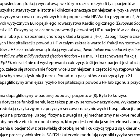
upośledzoną frakcją wyrzutową, w którym uczestniczyło 6 tys. pacjentów.
yskać statystycznie istotne i klinicznie znaczące zmniejszenie ryzyka wyst
zyczyn sercowo-naczyniowych lub pogorszenia HF. Warto przypomnieć, że
zych wytycznych Europejskiego Towarzystwa Kardiologicznego (
European Soci
 z HF. Flozyny są zalecane w prewencji pierwotnej HF u pacjentów z cukrzy
ia lub z już rozpoznaną chorobą układu krążenia [4–7]. Dapagliflozyna zna
 i hospitalizacji z powodu HF w całym zakresie wartości frakcji wyrzutowe
tów z HF ze zredukowaną frakcją wyrzutową (
heart failure with reduced ejectio
rt failure with mildly reduced ejection fraction
– HFmrEF) i z zachowaną frakcją
FpEF), niezależnie od występowania cukrzycy. Jeśli jednak pacjent jest obci
o, zaleca się stosowanie flozyn w celu zmniejszenia częstości występowania
schyłkowej dysfunkcji nerek. Ponadto u pacjentów z cukrzycą typu 2 i
pagliflozyny zmniejsza ryzyko hospitalizacji z powodu HF lub zgonu z przy
a dapagliflozyny w badanej populacji pacjentów [8]. Była to korzyść
dotyczące funkcji nerek, lecz także punkty sercowo-naczyniowe. Wykazano,
 redukcją ryzyka zgonu z przyczyn sercowo-naczyniowych i hospitalizacji z
ędu na przyczynę. Dapagliflozyna z uwagi na jej mechanizmy nerkowe redu
roby nerek z efektem dodatkowym, którym jest redukcja śmiertelności z prz
nia u pacjentów z przewlekłą chorobą nerek i cukrzycą typu 2 są ukieru
ące procesy włóknienia. SGLT2i skutecznie modulują czynniki ryzyka serco