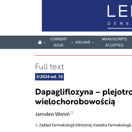
CURRENT
MANUSCRIPTS
ARCHIVE
ISSUE
ACCEPTED
Full text
3/2024 vol. 10
Dapagliflozyna – plejotr
wielochorobowością
1
Jarosław Woroń
Zakład Farmakologii Klinicznej, Katedra Farmakologii