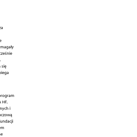
za
e
wymagały
ześ­nie
.
 się
biega
 program
 HF,
nych i
luczową
fundacji
tem
ne