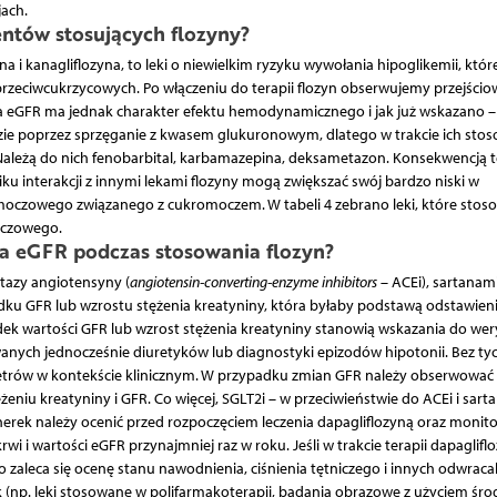
jach.
entów stosujących flozyny?
a i kanagliflozyna, to leki o niewielkim ryzyku wywołania hipoglikemii, któr
zeciwcukrzycowych. Po włączeniu do terapii flozyn obserwujemy przejścio
a eGFR ma jednak charakter efektu hemodynamicznego i jak już wskazano – 
fazie poprzez sprzęganie z kwasem glukuronowym, dlatego w trakcie ich sto
Należą do nich fenobarbital, karbamazepina, deksametazon. Konsekwencją te
iku interakcji z innymi lekami flozyny mogą zwiększać swój bardzo niski w
 moczowego związanego z cukromoczem. W tabeli 4 zebrano leki, które sto
moczowego.
a eGFR podczas stosowania flozyn?
tazy angiotensyny (
angiotensin-converting-enzyme inhibitors
– ACEi), sartanam
ku GFR lub wzrostu stężenia kreatyniny, która byłaby podstawą odstawieni
ek wartości GFR lub wzrost stężenia kreatyniny stanowią wskazania do wery
nych jednocześnie diuretyków lub diagnostyki epizodów hipotonii. Bez ty
metrów w kontekście klinicznym. W przypadku zmian GFR należy obserwować
eniu kreatyniny i GFR. Co więcej, SGLT2i – w przeciwieństwie do ACEi i sart
 nerek należy ocenić przed rozpoczęciem leczenia dapagliflozyną oraz monit
i i wartości eGFR przynajmniej raz w roku. Jeśli w trakcie terapii dapaglifl
to zaleca się ocenę stanu nawodnienia, ciśnienia tętniczego i innych odwraca
(np. leki stosowane w polifarmakoterapii, badania obrazowe z użyciem śro