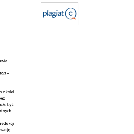
esie
tors
–
a
 z kolei
bez
może być
totnych
redukcji
ywację