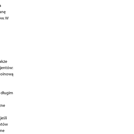
a
ianę
ów. W
akże
jentów:
toino­wą
 długim
zne
eśli
entów
ane