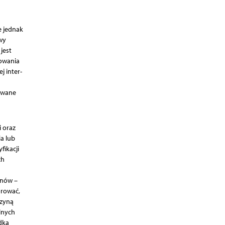
e jednak
wy
jest
sowania
j inter­
sowane
i oraz
a lub
fikacji
ch
anów –
orować,
ozyną
lnych
dka