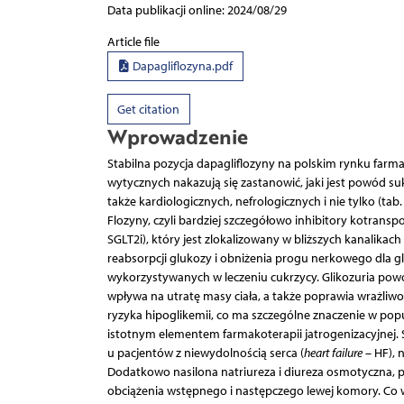
Data publikacji online: 2024/08/29
Article file
Dapagliflozyna.pdf
Get citation
Wprowadzenie
Stabilna pozycja dapagliflozyny na polskim rynku farm
wytycznych nakazują się zastanowić, jaki jest powód s
także kardiologicznych, nefrologicznych i nie tylko (tab. 1
Flozyny, czyli bardziej szczegółowo inhibitory kotran
SGLT2i), który jest zlokalizowany w bliższych kanalik
reabsorpcji glukozy i obniżenia progu nerkowego dla
wykorzystywanych w leczeniu cukrzycy. Glikozuria pow
wpływa na utratę masy ciała, a także poprawia wrażliwoś
ryzyka hipoglikemii, co ma szczególne znaczenie w pop
istotnym elementem farmakoterapii jatrogenizacyjnej.
u pacjentów z niewydolnością serca (
heart failure
– HF), 
Dodatkowo nasilona natriureza i diureza osmotyczna, po
obciążenia wstępnego i następczego lewej komory. Co w