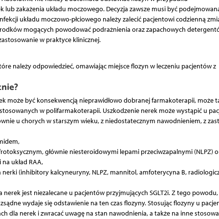
k lub zakażenia układu moczowego. Decyzja zawsze musi być podejmowan
 infekcji układu moczowo-płciowego należy zalecić pacjentowi codzienną zm
anie środków mogących powodować podrażnienia oraz zapachowych detergent
zastosowanie w praktyce klinicznej.
które należy odpowiedzieć, omawiając miejsce flozyn w leczeniu pacjentów z
znie?
rek może być konsekwencją nieprawidłowo dobranej farmakoterapii, może t
stosowanych w polifarmakoterapii. Uszkodzenie nerek może wystąpić u pac
ównie u chorych w starszym wieku, z niedostatecznym nawodnieniem, z zas
emidem,
nefrotoksycznym, głównie niesteroidowymi lepami przeciwzapalnymi (NLPZ) o
 na układ RAA,
 nerki (inhibitory kalcyneuryny, NLPZ, mannitol, amfoterycyna B, radiologic
nerek jest niezalecane u pacjentów przyjmujących SGLT2i. Z tego powodu, j
dne wydaje się odstawienie na ten czas flozyny. Stosując flozyny u pacj
ch dla nerek i zwracać uwagę na stan nawodnienia, a także na inne stosow