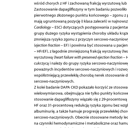
wśród chorych z HF i zachowaną frakcją wyrzutową lub 
Zastosowanie dapagliflozyny w tym badaniu pozwoliło uz
pierwotnego złożonego punktu końcowego – zgonu z pr
mają ugruntowaną pozycję (I klasa zaleceń) w najnows
Cardiology
– ESC) dotyczących postępowania z pacjentami
grupy dużego ryzyka wystąpienia choroby układu krążen
zmniejsza ryzyko zgonu z przyczyn sercowo-naczyniowych
(
ejection fraction
– EF) i powinna być stosowana u pacjen
– HFrEF), z łagodnie zmniejszoną frakcją wyrzutową (
hea
wyrzutową (
heart failure with preserved ejection fraction
– H
cukrzycą i należy do grupy ryzyka sercowo-naczynioweg
poważnych incydentów sercowo-naczyniowych i rozwoju 
współistniejącą przewlekłą chorobą nerek stosowanie da
sercowo-naczyniowych.
Z kolei badanie DAPA CKD pokazało korzyść ze stosowani
wielowymiarowa, obejmująca nie tylko punkty końcowe 
stosowanie dapagliflozyny wiązało się z 29-procentową
HF oraz 31-procentową redukcją ryzyka zgonu bez wzgl
albuminurię, a także hamuje progresję przewlekłej cho
sercowo-naczyniowych. Obecnie stosowane metody lecze
na czynniki hemodynamiczne i metaboliczne oraz hamuj