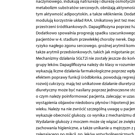
naczyniowego, indukują natriurezę i diurezę osmotyczn
metabolizm substratów sercowych, obniżają aktywność 
tym aktywność adipocytokin, a także włóknienie. D
modulują korzystnie układ RAA. Unikatowy jest też mec
przestrzeni śródtkankowych. Dapagliflozyna poprzez ham
Dodatkowo spowalnia progresję spadku szacunkowego ws
pacjentów w 4. stadium przewlekłej choroby nerek. Dap
ryzyko nagłego zgonu sercowego, groźnej arytmii komor
także arytmii przedsionkowych, takich jak migotanie p
Mechanizmy działania SGLT2i nie zostały jeszcze do ko
grupy leków. Dapagliflozyna należy do klasy w rozumie
wykazują liczne działania farmakologiczne poprzez wp
efektem poprawy funkcji śródbłonka, powodują regresję
rozwój cukrzycy, mają też unikatowe działanie diuretyc
diuretyczny może być nasilany poprzez jednoczesne st
o czym należy poinformować pacjenta, zalecając w uz
wystąpienia objawów niedoboru płynów i hipotensji je
wieku. Należy na nie zwrócić szczególną uwagę u pacje
wykazuje obecność glukozy, co wynika z mechanizmu dz
Wydalanie glukozy z moczem może się wiązać ze zwię
zachowania higieniczne, a także unikanie u mężczyzn z
zalegającego po mikcji, np. leków antycholinergicznych