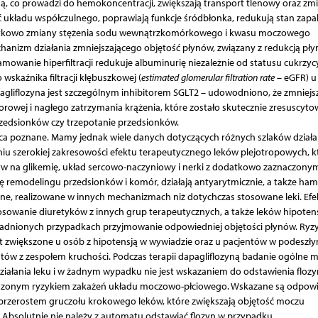
ą, co prowadzi do hemokoncentracji, zwiększają transport tlenowy oraz zmi
układu współczulnego, poprawiają funkcje śródbłonka, redukują stan zapal
odatkowo zmiany stężenia sodu wewnątrzkomórkowego i kwasu moczowego
hanizm działania zmniejszającego objętość płynów, związany z redukcją pł
owanie hiperfiltracji redukuje albuminurię niezależnie od statusu cukrzycy
kaźnika filtracji kłębuszkowej (
estimated glomerular filtration rate
– eGFR) u
agliflozyna jest szczególnym inhibitorem SGLT2 – udowodniono, że zmniejs
owej i nagłego zatrzymania krążenia, które zostało skutecznie zresuscyto
rzedsionków czy trzepotanie przedsionków.
ńca poznane. Mamy jednak wiele danych dotyczących różnych szlaków działan
niu szerokiej zakresowości efektu terapeutycznego leków plejotropowych, k
ływ na glikemię, układ sercowo-naczyniowy i nerki z dodatkowo zaznaczony
 remodelingu przedsionków i komór, działają antyarytmicznie, a także ham
zne, realizowane w innych mechanizmach niż dotychczas stosowane leki. Efe
osowanie diuretyków z innych grup terapeutycznych, a także leków hipoten
asadnionych przypadkach przyjmowanie odpowiedniej objętości płynów. Ryz
st zwiększone u osób z hipotensją w wywiadzie oraz u pacjentów w podeszł
ntów z zespołem kruchości. Podczas terapii dapagliflozyną badanie ogólne 
iałania leku i w żadnym wypadku nie jest wskazaniem do odstawienia flozy
kszonym ryzykiem zakażeń układu moczowo-płciowego. Wskazane są odpow
 przerostem gruczołu krokowego leków, które zwiększają objętość moczu
. Absolutnie nie należy z automatu odstawiać flozyn w przypadku