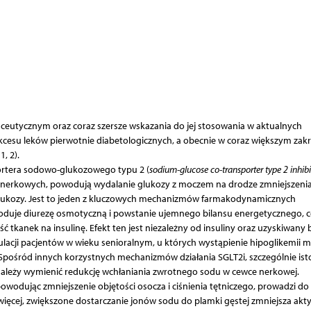
aceutycznym oraz coraz szersze wskazania do jej stosowania w aktualnych
ukcesu leków pierwotnie diabetologicznych, a obecnie w coraz większym zakr
, 2).
sportera sodowo-glukozowego typu 2 (
sodium-glucose co-transporter type 2 inhibi
ach nerkowych, powodują wydalanie glukozy z moczem na drodze zmniejszeni
 glukozy. Jest to jeden z kluczowych mechanizmów farmakodynamicznych
oduje diurezę osmotyczną i powstanie ujemnego bilansu energetycznego, co
ć tkanek na insulinę. Efekt ten jest niezależny od insuliny oraz uzyskiwany 
ulacji pacjentów w wieku senioralnym, u których wystąpienie hipoglikemii 
 Spośród innych korzystnych mechanizmów działania SGLT2i, szczególnie is
należy wymienić redukcję wchłaniania zwrotnego sodu w cewce nerkowej.
wodując zmniejszenie objętości osocza i ciśnienia tętniczego, prowadzi do 
ięcej, zwiększone dostarczanie jonów sodu do plamki gęstej zmniejsza akt