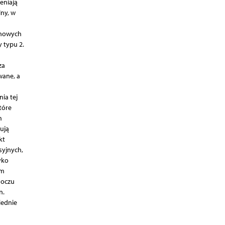
eniają
ny, w
ynowych
 typu 2.
za
wane, a
ia tej
tóre
m
ują
kt
syjnych,
yko
ym
moczu
n.
iednie