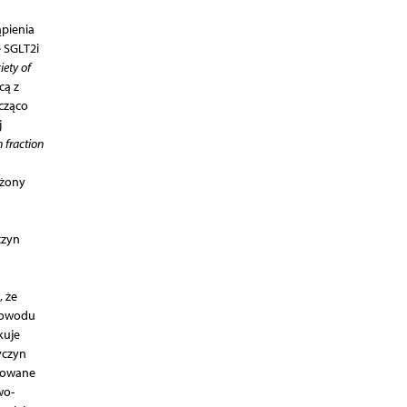
ąpienia
 SGLT2i
ety of
cą z
cząco
j
n fraction
ążony
czyn
 że
 powodu
kuje
yczyn
nkowane
wo-