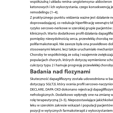
współczulną i układu renina–angiotensyna–aldosteron 
ketonowych i ich wykorzystania, czego konsekwencją 
remodelingu [1–4].
Z praktycznego punktu widzenia ważne jest działanie n
doprowadzającej, co redukuje hiperfiltrację wewnątrz 
ryzyko sercowo-nerkowe w szerokiej grupie pacjentów z 
klinicznych. Warto dodatkowo profil działania dapagliflo
pomiędzy niewydolnością serca, przewlekłą chorobą ne
polifarmakoterapii. Nie zawsze była ona prawidłowo dob
stosowanymi lekami, lecz także uruchamiało mechanizmy
Choroby te współistnieją ze sobą i wzajemnie zwiększa
populacjach chorych, których dotyczą wymienione schor
cukrzycy typu 2 i hamuje progresję przewlekłej choroby
Badania nad flozynami
Skuteczność dapagliflozyny została udowodniona w ba
dotyczący SGLT2i, który ocenia profil sercowo-naczyni
DECLARE, DAPA CKD dokonano rejestracji dapagliflozyny 
nefrologicznych. Dodatkowo wpłynęły one na zmianę wy
rolę terapeutyczną [3–5]. Niepozostawiające jakichkolwi
leku w szerokim zakresie wskazań i populacji pacjent
pozycji w wytycznych farmakoterapii z wykorzystaniem