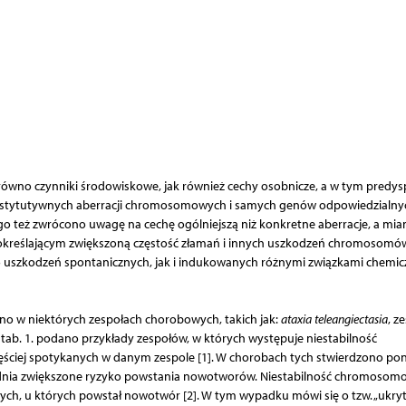
ówno czynniki środowiskowe, jak również cechy osobnicze, a w tym predys
onstytutywnych aberracji chromosomowych i samych genów odpowiedzialny
 też zwrócono uwagę na cechę ogólniejszą niż konkretne aberracje, a mia
 określającym zwiększoną częstość złamań i innych uszkodzeń chromosomó
o uszkodzeń spontanicznych, jak i indukowanych różnymi związkami chemic
o w niektórych zespołach chorobowych, takich jak:
ataxia teleangiectasia
, z
tab. 1. podano przykłady zespołów, w których występuje niestabilność
iej spotykanych w danym zespole [1]. W chorobach tych stwierdzono po
sadnia zwiększone ryzyko powstania nowotworów. Niestabilność chromosom
ych, u których powstał nowotwór [2]. W tym wypadku mówi się o tzw. „ukryt