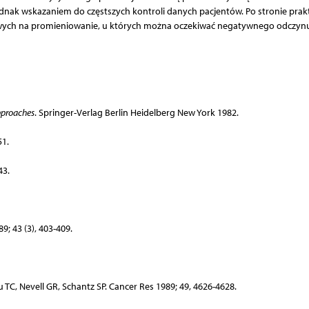
 jednak wskazaniem do częstszych kontroli danych pacjentów. Po stronie prak
ażliwych na promieniowanie, u których można oczekiwać negatywnego odczyn
pproaches
. Springer-Verlag Berlin Heidelberg New York 1982.
51.
43.
9; 43 (3), 403-409.
u TC, Nevell GR, Schantz SP. Cancer Res 1989; 49, 4626-4628.