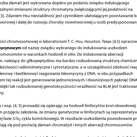
iczba złamań jest wykrywana dopiero po podaniu związku indukującego
czalnymi zmianami struktury chromatyny zwiększającymi jej podatność na
3]. Zdaniem Hsu niestabilność jest czynnikiem ułatwiającym powstawanie k
otworowej i dalej do rozwoju choroby nowotworowej u osób predysponowa
ści chromosomowej w laboratorium T. C. Hsu, Houston, Texas [4,5] opracow
omycynowym
od nazwy związku wybranego do indukowania uszkodzeń
 chromosomów w warunkach hodowli
in vitro
. Do indukowania aberracji
 należący do glikopeptydów, ma bardzo rozbudowaną strukturę chemiczn
aściwości radiomimetyczne i cytostatyczne, a w szczególności zdolność re
enowy i beztlenowy) reagowania bleomycyny z DNA, w obu przypadkach
tem tej reakcji jest generowanie jednoniciowych i dwuniciowych pęknięć DNA
ęki tak rozbudowanej genotoksyczności wrażliwość na BLM jest traktowan
ny.
 wsp. [4, 5] prowadzi się opierając na hodowli limfocytów krwi obwodowej 
 przyjęciu założenia, że zmiany genetyczne w limfocytach są reprezentaty
 fazie S/G
cyklu komórkowego. W rezultacie uszkodzenia powodowane pr
2
iają się pod postacią złamań chromatyd i innych aberracji chromosomów.