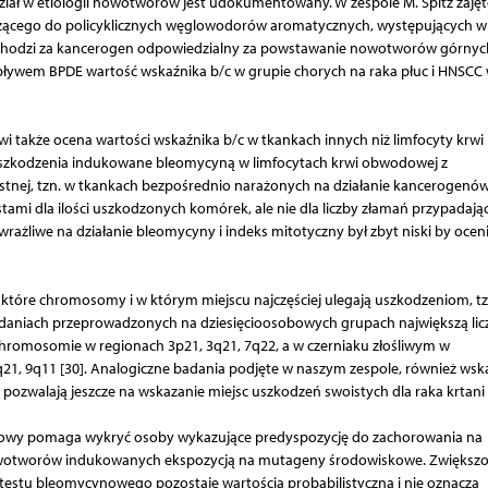
ł w etiologii nowotworów jest udokumentowany. W zespole M. Spitz zajęt
leżącego do policyklicznych węglowodorów aromatycznych, występujących 
chodzi za kancerogen odpowiedzialny za powstawanie nowotworów górnyc
ywem BPDE wartość wskaźnika b/c w grupie chorych na raka płuc i HNSCC
także ocena wartości wskaźnika b/c w tkankach innych niż limfocyty krwi
 uszkodzenia indukowane bleomycyną w limfocytach krwi obwodowej z
stnej, tzn. w tkankach bezpośrednio narażonych na działanie kancerogenów
tami dla ilości uszkodzonych komórek, ale nie dla liczby złamań przypadają
rażliwe na działanie bleomycyny i indeks mitotyczny był zbyt niski by ocen
, które chromosomy i w którym miejscu najczęściej ulegają uszkodzeniom, tz
 badaniach przeprowadzonych na dziesięcioosobowych grupach największą lic
chromosomie w regionach 3p21, 3q21, 7q22, a w czerniaku złośliwym w
q21, 9q11 [30]. Analogiczne badania podjęte w naszym zespole, również wsk
zwalają jeszcze na wskazanie miejsc uszkodzeń swoistych dla raka krtani [
nowy pomaga wykryć osoby wykazujące predyspozycję do zachorowania na
owotworów indukowanych ekspozycją na mutageny środowiskowe. Zwiększ
estu bleomycynowego pozostaje wartością probabilistyczną i nie oznacza