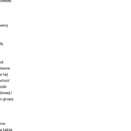
(
breaks
twory
ły
od
 Pewne
 tej
artość
osób
dowej i
ec grupy
ono
a także