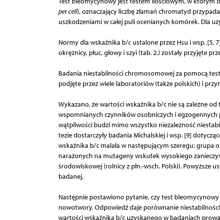
Test bleomycynowy jest testem ilościowym, w którym o
per cell
), oznaczający liczbę złamań chromatyd przypad
uszkodzeniami w całej puli ocenianych komórek. Dla u
Normy dla wskaźnika b/c ustalone przez Hsu i wsp. [5
okrężnicy, płuc, głowy i szyi (tab. 2.) zostały przyjęte pr
Badania niestabilności chromosomowej za pomocą testu
podjęte przez wiele laboratoriów (także polskich) i prz
Wykazano, że wartości wskaźnika b/c nie są zależne od t
wspomnianych czynników osobniczych i egzogennych poz
wątpliwości budzi mimo wszystko niezależność niest
tezie dostarczyły badania Michalskiej i wsp. [9] dotyc
wskaźnika b/c malała w następującym szeregu: grupa
narażonych na mutageny wskutek wysokiego zanieczyszc
środowiskowej (rolnicy z płn.-wsch. Polski). Powyższe
badanej.
Następnie postawiono pytanie, czy test bleomycynowy
nowotwory. Odpowiedź daje porównanie niestabilnośc
wartości wskaźnika b/c uzyskanego w badaniach prowadz