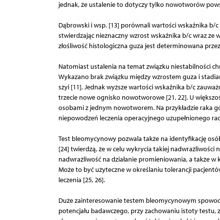
jednak, że ustalenie to dotyczy tylko nowotworów po
Dąbrowski i wsp. [13] porównali wartości wskaźnika b/c 
stwierdzając nieznaczny wzrost wskaźnika b/c wraz ze w
złośliwość histologiczna guza jest determinowana prz
Natomiast ustalenia na temat związku niestabilności
Wykazano brak związku między wzrostem guza i stadiam
szyi [11]. Jednak wyższe wartości wskaźnika b/c zauw
trzecie nowe ognisko nowotworowe [21, 22]. U większoś
osobami z jednym nowotworem. Na przykładzie raka g
niepowodzeń leczenia operacyjnego uzupełnionego rad
Test bleomycynowy pozwala także na identyfikację osób
[24] twierdzą, że w celu wykrycia takiej nadwrażliwośc
nadwrażliwość na działanie promieniowania, a także 
Może to być użyteczne w określaniu tolerancji pacjen
leczenia [25, 26].
Duże zainteresowanie testem bleomycynowym spowodo
potencjału badawczego, przy zachowaniu istoty testu,