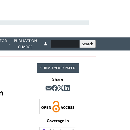
 FOR
PUBLICATION
CHARGE
SUBMIT YOUR PAPER
Share
n
Coverage in