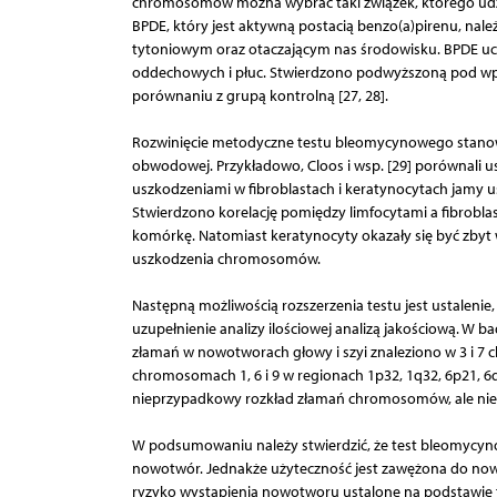
chromosomów można wybrać taki związek, którego udzia
BPDE, który jest aktywną postacią benzo(a)pirenu, na
tytoniowym oraz otaczającym nas środowisku. BPDE u
oddechowych i płuc. Stwierdzono podwyższoną pod wpł
porównaniu z grupą kontrolną [27, 28].
Rozwinięcie metodyczne testu bleomycynowego stanowi 
obwodowej. Przykładowo, Cloos i wsp. [29] porównali
uszkodzeniami w fibroblastach i keratynocytach jamy u
Stwierdzono korelację pomiędzy limfocytami a fibroblas
komórkę. Natomiast keratynocyty okazały się być zbyt w
uszkodzenia chromosomów.
Następną możliwością rozszerzenia testu jest ustalenie
uzupełnienie analizy ilościowej analizą jakościową. W
złamań w nowotworach głowy i szyi znaleziono w 3 i 7 
chromosomach 1, 6 i 9 w regionach 1p32, 1q32, 6p21, 6
nieprzypadkowy rozkład złamań chromosomów, ale nie po
W podsumowaniu należy stwierdzić, że test bleomycy
nowotwór. Jednakże użyteczność jest zawężona do n
ryzyko wystąpienia nowotworu ustalone na podstawie t