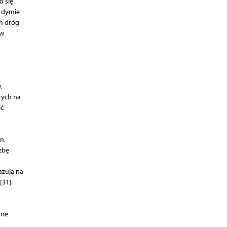
o się
w dymie
h dróg
 w
.
cych na
ić
n.
zbę
azują na
31].
one