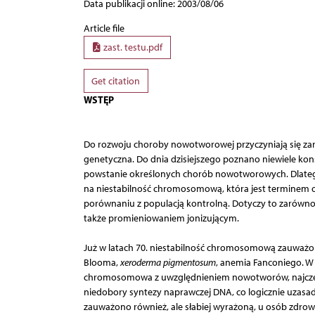
Data publikacji online: 2003/08/06
Article file
zast. testu.pdf
Get citation
WSTĘP
Do rozwoju choroby nowotworowej przyczyniają się zar
genetyczna. Do dnia dzisiejszego poznano niewiele k
powstanie określonych chorób nowotworowych. Dlatego
na niestabilność chromosomową, która jest terminem
porównaniu z populacją kontrolną. Dotyczy to zarówn
także promieniowaniem jonizującym.
Już w latach 70. niestabilność chromosomową zauważon
Blooma,
xeroderma pigmentosum
, anemia Fanconiego. W 
chromosomowa z uwzględnieniem nowotworów, najczęśc
niedobory syntezy naprawczej DNA, co logicznie uza
zauważono również, ale słabiej wyrażoną, u osób zdrow