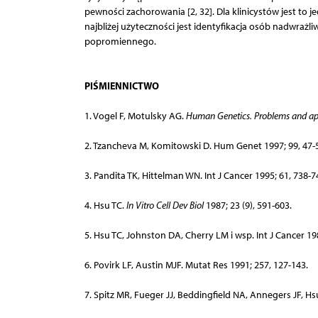
pewności zachorowania [2, 32]. Dla klinicystów jest to
najbliżej użyteczności jest identyfikacja osób nadwr
popromiennego.
PIŚMIENNICTWO
1. Vogel F, Motulsky AG.
Human Genetics. Problems and a
2. Tzancheva M, Komitowski D. Hum Genet 1997; 99, 47-
3. Pandita TK, Hittelman WN. Int J Cancer 1995; 61, 738-7
4. Hsu TC.
In Vitro Cell Dev Biol
1987; 23 (9), 591-603.
5. Hsu TC, Johnston DA, Cherry LM i wsp. Int J Cancer 198
6. Povirk LF, Austin MJF. Mutat Res 1991; 257, 127-143.
7. Spitz MR, Fueger JJ, Beddingfield NA, Annegers JF, Hs