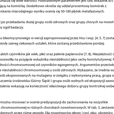
znacza się dwie wartości. Podstawowym parametrem jest tzw. wskaźnik b/c 
ającą na komórkę. Dodatkowo określa się udział procentowy komórek z
zyskania miarodajnego wyniku ocenia się 50-100 płytek metafazowych.
, 7] po przebadaniu dużej grupy osób zdrowych oraz grupy chorych na nowo
zez ogół badaczy.
 bleomycynowego w wersji zaproponowanej przez Hsu i wsp. [4, 5, 7] zosta
yniosły szereg ciekawych ustaleń, które zostaną przedstawione poniżej.
akich czynników jak wiek, płeć oraz palenie papierosów [7, 8]. Niezależność 
woliła na przyjęcie wskaźnika niestabilności jako cechy konstytutywnej.
abilności chromosomowej od czynników egzogennych. Argumentów przeciwko
zące niestabilności chromosomowej u osób zdrowych. Wykazano, że średnia w
 osób eksponowanych na mutageny w związku z wykonywaną pracą, grupa 
zenia środowiska (Górny Śląsk) i grupa osób wolnych od ekspozycji zawo
 ustalenia wskazują na konieczność właściwego doboru grupy kontrolnej wob
 można stosować w ocenie predyspozycji do zachorowania na wszystkie
i chromosomowej w różnych chorobach nowotworowych. W tab. 3. zestawi
onych przez różne zespoły. Dla nowotworów głowy i szyi, płuc, okrężnicy, 