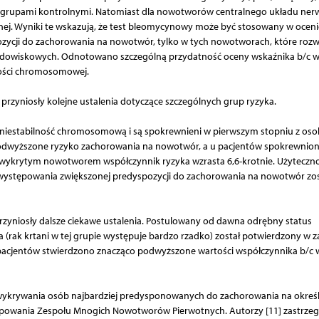
z grupami kontrolnymi. Natomiast dla nowotworów centralnego układu ne
nej. Wyniki te wskazują, że test bleomycynowy może być stosowany w oceni
cji do zachorowania na nowotwór, tylko w tych nowotworach, które rozwij
odowiskowych. Odnotowano szczególną przydatność oceny wskaźnika b/c w
lności chromosomowej.
rzyniosły kolejne ustalenia dotyczące szczególnych grup ryzyka.
ją niestabilność chromosomową i są spokrewnieni w pierwszym stopniu z oso
odwyższone ryzyko zachorowania na nowotwór, a u pacjentów spokrewnio
z wykrytym nowotworem współczynnik ryzyka wzrasta 6,6-krotnie. Użyteczn
stępowania zwiększonej predyspozycji do zachorowania na nowotwór zos
rzyniosły dalsze ciekawe ustalenia. Postulowany od dawna odrębny status
a (rak krtani w tej grupie występuje bardzo rzadko) został potwierdzony w z
pacjentów stwierdzono znacząco podwyższone wartości współczynnika b/c 
wykrywania osób najbardziej predysponowanych do zachorowania na okreś
ępowania Zespołu Mnogich Nowotworów Pierwotnych. Autorzy [11] zastrzega