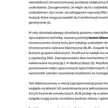
niestabilności chromosomowej, ponieważ zwiększona l
uszkodzenia. Zasugerowano, że wiąże się to z odziedzi
uszkodzenia i, być może, utrudniającymi naprawę DNA [
mutacji, które mogą prowadzić do transformacji now
genetycznie [4].
W celu doświadczalnego określania poziomu niestabilno
testem ble
wprowadzono technikę, nazwaną później
chromosomów. Istotą testu jest indukcja uszkodzeń
chromosomów wybrano bleomycynę (BLM). Związek ten,
licznymi grupami aktywnymi. Struktura ta nadaje mu wł
z cząsteczką DNA. Zaproponowano dwa mechanizmy (tl
nakierowane na pozycję C-4’ deoksyrybozy [6]. Rezulta
powstawanie miejsc apurynowych/apirymidynowych. Dzi
wyznacznik szeroko rozumianej wrażliwości na mutage
Test bleomycynowy w wersji zaproponowanej przez Hsu i
względu na łatwość ich pozyskiwania przy jednoczesnym
innych komórek somatycznych. BLM podaje się w późnej
związek mogą zostać utrwalone podczas mitozy i ujawn