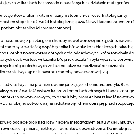
wstających w tkankach bezpośrednio narażonych na działanie mutagenów.
u pacjentów z rakami krtani o różnym stopniu złośliwości histologicznej,
zrostem stopnia złośliwości histologicznej guza. Niewykluczone zatem, że 
ez poziom niestabilności chromosomowej.
 chromosomowej z przebiegiem choroby nowotworowej nie są jednoznaczne.
i choroby, a wartością współczynnika b/c w płaskonabłonkowych rakach g
ażono u osób z nowotworem górnych dróg oddechowych, które rozwinęły dru
ci tych osób wartość wskaźnika b/c przekraczała 1 i była wyższa w porówna
órnych dróg oddechowych wskazano także na możliwość rozpoznania
ioterapią i wystąpienia nawrotu choroby nowotworowej [23].
 nadwrażliwych na promieniowanie jonizujące i chemioterapeutyki. Busch i
i należy ocenić wartość wskaźnika b/c w komórkach zdrowych tkanek, co suge
w komórkach nowotworowych, co określałoby promieniowrażliwość nowotwo
tów z chorobą nowotworową na radioterapię i chemioterapię przed rozpoczę
wało podjęcie prób nad rozwinięciem metodycznym testu w kierunku zwi
 z równoczesną zmianą niektórych warunków doświadczenia. Do indukcji zł