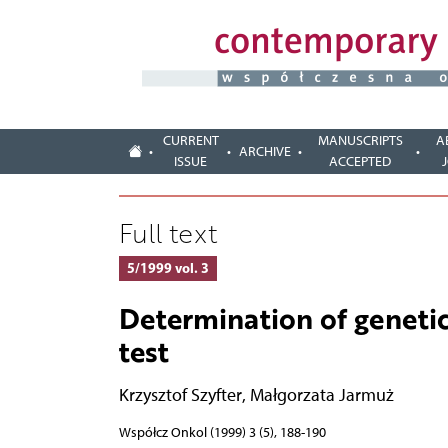
CURRENT
MANUSCRIPTS
A
ARCHIVE
ISSUE
ACCEPTED
Full text
5/1999 vol. 3
Determination of genetic
test
Krzysztof Szyfter
,
Małgorzata Jarmuż
Współcz Onkol (1999) 3 (5), 188-190