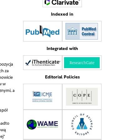
Indexed in
Integrated with
pozycja
ch za
Editorial Policies
nowicie
w w
znymi, a
espół
nadto
ową
ej”