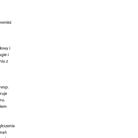
również
łowy i
gie i
niu z
 wsp.
ruje
ru.
ciem
ększenia
amań