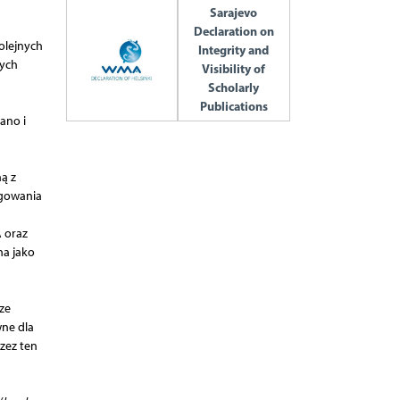
Sarajevo
Declaration on
olejnych
Integrity and
nych
Visibility of
Scholarly
Publications
ano i
ą z
agowania
 oraz
a jako
ze
wne dla
zez ten