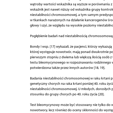
wątroby wartości wskaźnika są wyższe w porównaniu 
wskaźnik jest nawet niższy od wskaźnika grupy kontrol
niestabilności chromosomowej, a tym samym predyspozy
w tkankach narażonych na działanie kancerogenów śr
głowy i szyi, ze względu na wysokie poziomy niestabi
Pogłębienie badań nad niestabilnością chromosomową p
Bondy i wsp. [17] wykazali, że pacjenci, którzy wykazu
której występuje nowotwór, mają ponad dwukrotnie p
pierwszym stopniu z dwiema lub większą ilością osób 
testu bleomycynowego w rozpoznawaniu rodzinnego wy
potwierdzona także przez innych autorów [18, 19].
Badania niestabilności chromosomowej w raku krtani p
genetyczny chorych na raka krtani poniżej 40. roku życi
niestabilności chromosomowej. U młodych, dorosłych 
stosunku do grupy chorych po 40. roku życia [20].
Test bleomycynowy może być stosowany nie tylko do 
nowotwory, lecz również do oceny skłonności do wyst