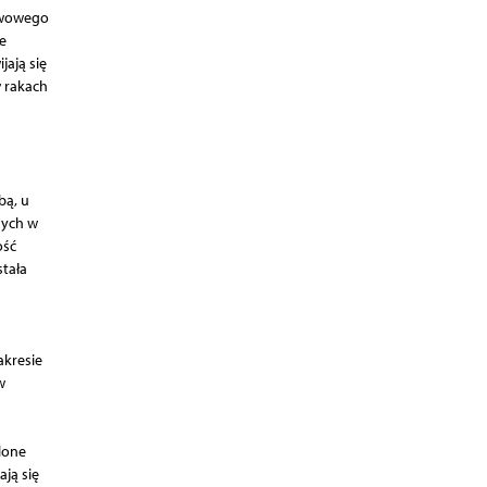
rwowego
e
ają się
 rakach
bą, u
nych w
ość
tała
akresie
w
lone
ją się