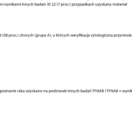
mi wynikami innych badań. W 22 (7 proc.) przypadkach uzyskany materiał
 (58 proc.) chorych (grupa A), u których weryfikacja cytologiczna przyniosł
 rozpoznanie raka uzyskano na podstawie innych badań TFNAB (TFNAB = wyni