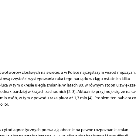
nowotworów złośliwych na świecie, a w Polsce najczęstszym wśród mężczyzn
tową częstości występowania raka tego narządu w ciągu ostatnich kilku
płuca w tym okresie uległa zmianie. W latach 80. w równym stopniu zwiększał
ednak bardziej w krajach zachodnich [2, 3]. Aktualnie przyjmuje się, że na c
ln osób, w tym z powodu raka płuca aż 1,3 mln [4]. Problem ten nabiera co
 [5].
iów cytodiagnostycznych pozwalają obecnie na pewne rozpoznanie zmian