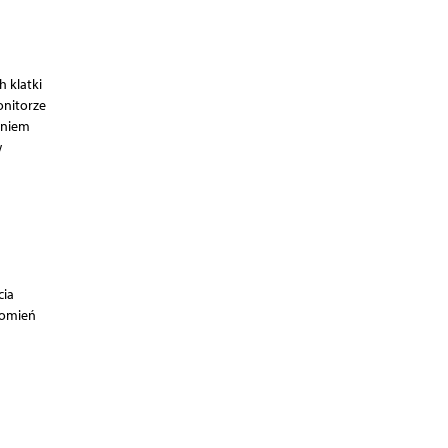
 klatki
onitorze
eniem
w
cia
romień