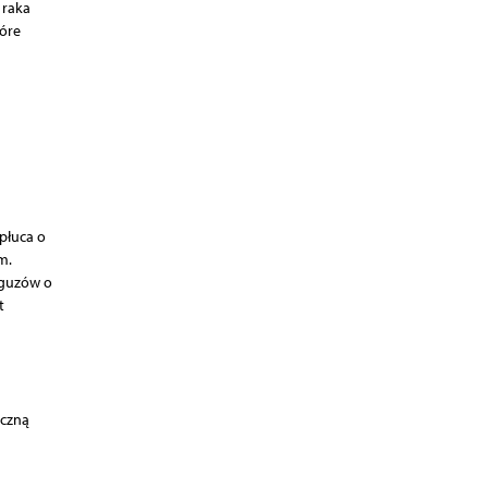
 raka
óre
płuca o
m.
 guzów o
t
yczną