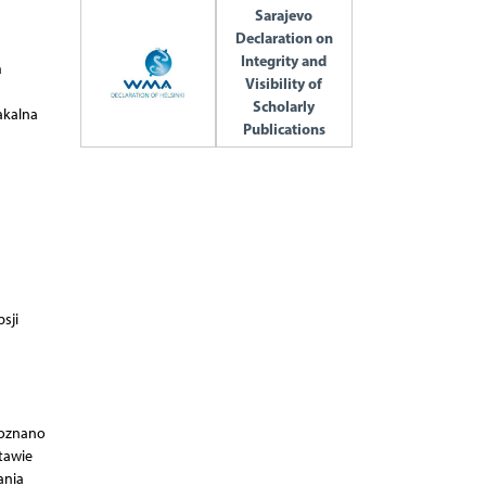
Sarajevo
Declaration on
Integrity and
m
Visibility of
Scholarly
akalna
Publications
sji
poznano
tawie
ania