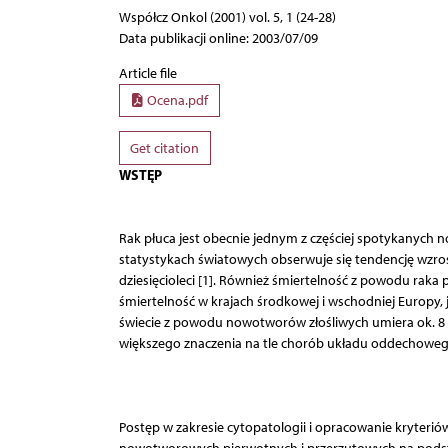
Współcz Onkol (2001) vol. 5, 1 (24-28)
Data publikacji online: 2003/07/09
Article file
Ocena.pdf
Get citation
WSTĘP
Rak płuca jest obecnie jednym z częściej spotykanych 
statystykach światowych obserwuje się tendencję wzros
dziesięcioleci [1]. Również śmiertelność z powodu raka 
śmiertelność w krajach środkowej i wschodniej Europy, j
świecie z powodu nowotworów złośliwych umiera ok. 8 m
większego znaczenia na tle chorób układu oddechowego
Postęp w zakresie cytopatologii i opracowanie kryter