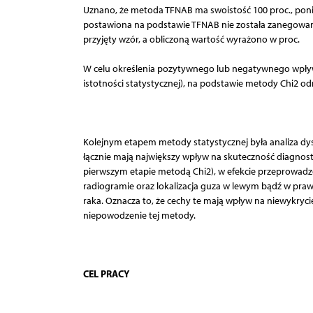
Uznano, że metoda TFNAB ma swoistość 100 proc., po
postawiona na podstawie TFNAB nie została zanegowana
przyjęty wzór, a obliczoną wartość wyrażono w proc.
W celu określenia pozytywnego lub negatywnego wpływu
istotności statystycznej), na podstawie metody Chi2 odn
Kolejnym etapem metody statystycznej była analiza d
łącznie mają największy wpływ na skuteczność diagn
pierwszym etapie metodą Chi2), w efekcie przeprowadzon
radiogramie oraz lokalizacja guza w lewym bądź w pra
raka. Oznacza to, że cechy te mają wpływ na niewykryc
niepowodzenie tej metody.
CEL PRACY