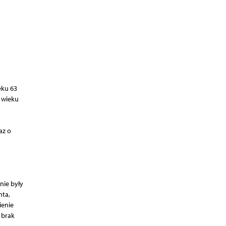
eku 63
a wieku
az o
nie były
nta,
ienie
 brak