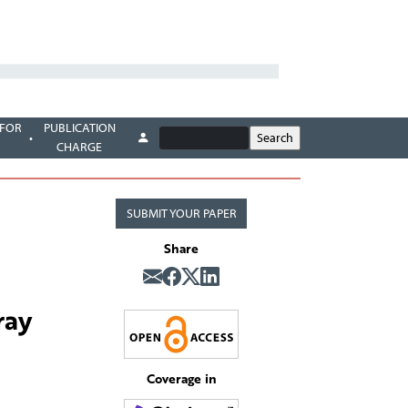
 FOR
PUBLICATION
CHARGE
SUBMIT YOUR PAPER
Share
ray
Coverage in