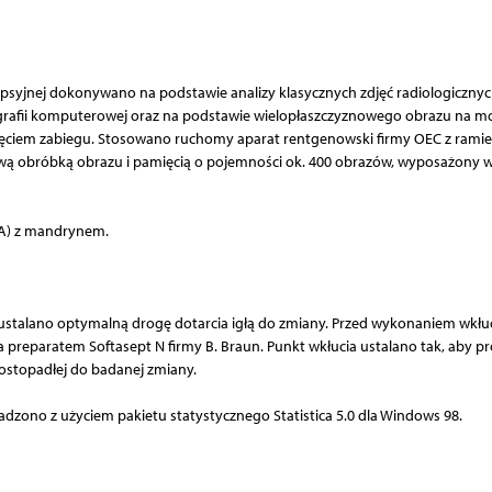
psyjnej dokonywano na podstawie analizy klasycznych zdjęć radiologicznych
mografii komputerowej oraz na podstawie wielopłaszczyznowego obrazu na m
ęciem zabiegu. Stosowano ruchomy aparat rentgenowski firmy OEC z rami
wą obróbką obrazu i pamięcią o pojemności ok. 400 obrazów, wyposażony 
GA) z mandrynem.
stalano optymalną drogę dotarcia igłą do zmiany. Przed wykonaniem wkłu
 preparatem Softasept N firmy B. Braun. Punkt wkłucia ustalano tak, aby p
rostopadłej do badanej zmiany.
dzono z użyciem pakietu statystycznego Statistica 5.0 dla Windows 98.