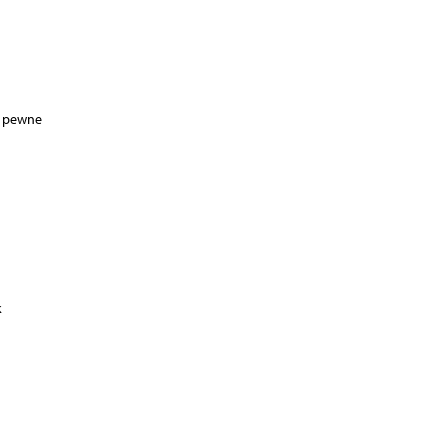
a pewne
k