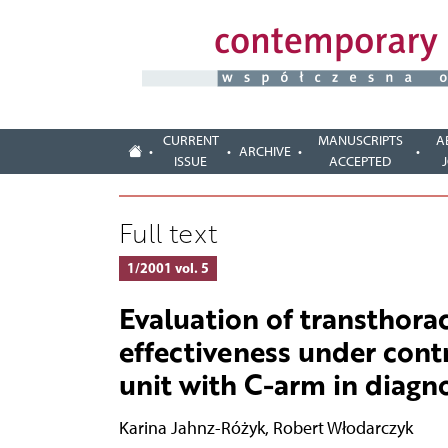
CURRENT
MANUSCRIPTS
A
ARCHIVE
ISSUE
ACCEPTED
Full text
1/2001 vol. 5
Evaluation of transthorac
effectiveness under contr
unit with C-arm in diagno
Karina Jahnz-Różyk
,
Robert Włodarczyk