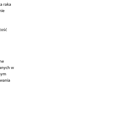
a raka
nie
tość
ne
danych w
znym
ywania