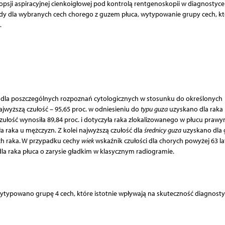
opsji aspiracyjnej cienkoigłowej pod kontrolą rentgenoskopii w diagnostyce
dy dla wybranych cech chorego z guzem płuca, wytypowanie grupy cech, kt
.
 dla poszczególnych rozpoznań cytologicznych w stosunku do określonych
ajwyższą czułość – 95,65 proc. w odniesieniu do
typu guza
uzyskano dla raka 
ułość wynosiła 89,84 proc. i dotyczyła raka zlokalizowanego w płucu prawy
ła raka u mężczyzn. Z kolei najwyższą czułość dla
średnicy guza
uzyskano dla
h raka. W przypadku cechy
wiek
wskaźnik czułości dla chorych powyżej 63 la
 dla raka płuca o zarysie gładkim w klasycznym radiogramie.
typowano grupę 4 cech, które istotnie wpływają na skuteczność diagnost