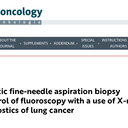
BOUT THE
SPECIAL
INSTRUCTIONS
SUPPLEMENTS
ADDENDUM
JOURNAL
ISSUES
AUTHORS
ic fine-needle aspiration biopsy
ol of fluoroscopy with a use of X-
stics of lung cancer