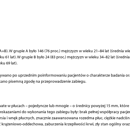
B). W grupie A było 146 (76 proc.) mężczyzn w wieku 21–84 lat (średnia wi
ieku 61 lat). W grupie B było 24 (83 proc.) mężczyzn w wieku 34–82 lat (średni
ku 69 lat).
onywano po uprzednim poinformowaniu pacjentów o charakterze badania or
kano pisemną zgodę na przeprowadzenie zabiegu.
ate w płucach – pojedyncze lub mnogie – o średnicy powyżej 15 mm, które 
wskazaniami do wykonania tego zabiegu były: brak pełnej współpracy pacje
ersia i wnęk płucnych, znacznie zaawansowana rozedma płuc, ciężkie nadciśn
ć krążeniowo-oddechowa, zaburzenia krzepliwości krwi, zły stan ogólny oraz