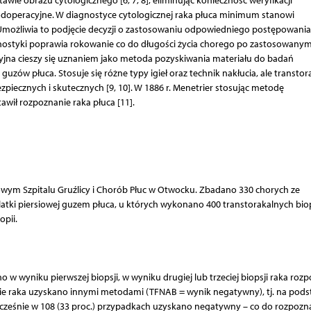
e obrazu cytologicznego [6, 7, 8], eliminując konieczność weryfikacji
ódoperacyjne. W diagnostyce cytologicznej raka płuca minimum stanowi
możliwia to podjęcie decyzji o zastosowaniu odpowiedniego postępowania
nostyki poprawia rokowanie co do długości życia chorego po zastosowany
racyjna cieszy się uznaniem jako metoda pozyskiwania materiału do badań
guzów płuca. Stosuje się różne typy igieł oraz technik nakłucia, ale transtor
ezpiecznych i skutecznych [9, 10]. W 1886 r. Menetrier stosując metodę
tawił rozpoznanie raka płuca [11].
ym Szpitalu Gruźlicy i Chorób Płuc w Otwocku. Zbadano 330 chorych ze
tki piersiowej guzem płuca, u których wykonano 400 transtorakalnych biop
pii.
 w wyniku pierwszej biopsji, w wyniku drugiej lub trzeciej biopsji raka roz
nanie raka uzyskano innymi metodami (TFNAB = wynik negatywny), tj. na pods
dnocześnie w 108 (33 proc.) przypadkach uzyskano negatywny – co do rozpozn