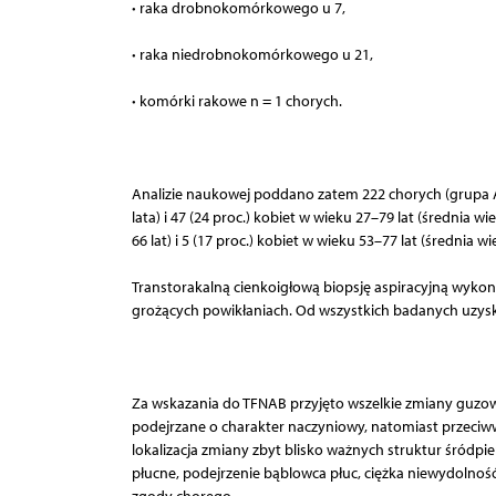
·
raka drobnokomórkowego u 7,
·
raka niedrobnokomórkowego u 21,
·
komórki rakowe n = 1 chorych.
Analizie naukowej poddano zatem 222 chorych (grupa A+
lata) i 47 (24 proc.) kobiet w wieku 27–79 lat (średnia w
66 lat) i 5 (17 proc.) kobiet w wieku 53–77 lat (średnia wie
Transtorakalną cienkoigłową biopsję aspiracyjną wyk
grożących powikłaniach. Od wszystkich badanych uzys
Za wskazania do TFNAB przyjęto wszelkie zmiany guzow
podejrzane o charakter naczyniowy, natomiast przeciw
lokalizacja zmiany zbyt blisko ważnych struktur śródpi
płucne, podejrzenie bąblowca płuc, ciężka niewydolnoś