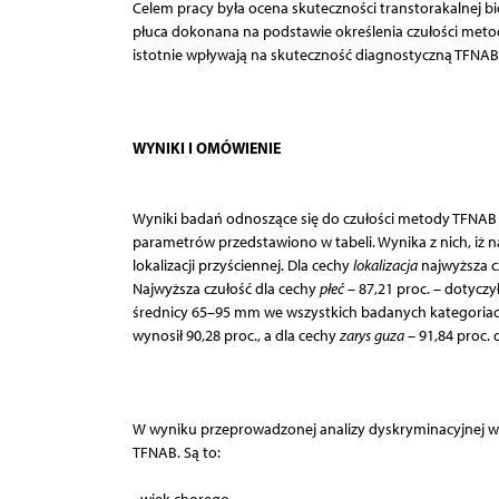
Celem pracy była ocena skuteczności transtorakalnej bi
płuca dokonana na podstawie określenia czułości meto
istotnie wpływają na skuteczność diagnostyczną TFNAB
WYNIKI I OMÓWIENIE
Wyniki badań odnoszące się do czułości metody TFNAB
parametrów przedstawiono w tabeli. Wynika z nich, iż n
lokalizacji przyściennej. Dla cechy
lokalizacja
najwyższa cz
Najwyższa czułość dla cechy
płeć
– 87,21 proc. – dotyczy
średnicy 65–95 mm we wszystkich badanych kategoriac
wynosił 90,28 proc., a dla cechy
zarys guza
– 91,84 proc.
W wyniku przeprowadzonej analizy dyskryminacyjnej wy
TFNAB. Są to:
·