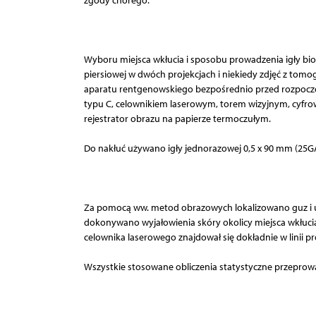
zgody chorego.
Wyboru miejsca wkłucia i sposobu prowadzenia igły bio
piersiowej w dwóch projekcjach i niekiedy zdjęć z to
aparatu rentgenowskiego bezpośrednio przed rozpocz
typu C, celownikiem laserowym, torem wizyjnym, cyfro
rejestrator obrazu na papierze termoczułym.
Do nakłuć używano igły jednorazowej 0,5 x 90 mm (25
Za pomocą ww. metod obrazowych lokalizowano guz i u
dokonywano wyjałowienia skóry okolicy miejsca wkłucia
celownika laserowego znajdował się dokładnie w linii p
Wszystkie stosowane obliczenia statystyczne przeprowa