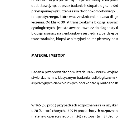
nowotworowych pierwotnych i przerzutowych na podstawi
dodatkowej, np. poprzez badanie histopatologiczne śr
przynajmniej wykluczenie raka drobnokomórkowego. U
terapeutycznego, które wraz ze skróceniem czasu diag
leczeniu. Od blisko 30 lat transtorakalna biopsja aspi
cytologicznych i jest stosowana również do diagnostyki 
biopsja aspiracyjna cienkoigłowa jest jedną z bardziej b
transtorakalnej biopsji aspiracyjnej po raz pierwszy pos
MATERIAŁ I METODY
Badania przeprowadzono w latach 1997–1999 w Wojskow
stwierdzonym w klasycznym badaniu radiologicznym kla
aspiracyjnych cienkoigłowych pod kontrolą rentgenosko
W 165 (50 proc.) przypadkach rozpoznanie raka uzyskano
u 28 (8 proc.) chorych. U 29 (9 proc.) chorych rozpoz
materiału operacyjnego (n = 26) i autopsji (n = 3). Je