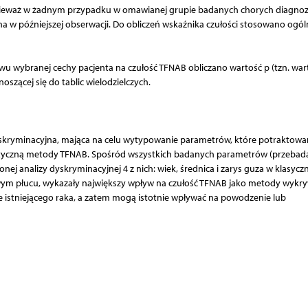
nieważ w żadnym przypadku w omawianej grupie badanych chorych diagnoz
 w późniejszej obserwacji. Do obliczeń wskaźnika czułości stosowano ogól
 wybranej cechy pacjenta na czułość TFNAB obliczano wartość p (tzn. war
oszącej się do tablic wielodzielczych.
yskryminacyjna, mająca na celu wytypowanie parametrów, które potraktowa
ostyczną metody TFNAB. Spośród wszystkich badanych parametrów (przeba
ej analizy dyskryminacyjnej 4 z nich: wiek, średnica i zarys guza w klasyc
wym płucu, wykazały największy wpływ na czułość TFNAB jako metody wykr
ie istniejącego raka, a zatem mogą istotnie wpływać na powodzenie lub