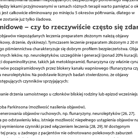
pomiędzy lekami przyjmowanymi w ramach różnych terapii warto pamiętać o ok
 lek jest całkowicie eliminowany po minięciu 5 okresów półtrwania, dlatego w
 zostanie już tylko śladowa.
idowe – czy to rzeczywiście często się zda
ch objawów niepożądanych leczenia preparatem złożonym należą objawy
ekowy, drżenie, dyskinezy). Tymczasem leczenie preparatem złożonym z 20 
 piśmiennictwa charakteryzuje się dobrym profilem bezpieczeństwa. Obj
ych leków, np. neuroleptyków, szczególnie I generacji (ponad 20% kuracji)
ci dopaminolityczne, takich jak metoklopramid, flunaryzyna czy właśnie cyn
jawów pozapiramidowych przez blokery kanału wapniowego (flunaryzyna cz
u neuroleptyków. Na podstawie licznych badań stwierdzono, że objawy
astępujących czynników sprzyjających:
ie drżenia samoistnego u członków bliskiej rodziny lub epizod wcześniej
ba Parkinsona (możliwość nasilenia objawów),
generowania objawów ruchowych, np. flunaryzyny, neuroleptyków [26, 27].
po odstawieniu leku, istnieje możliwość niepełnego ustąpienia objawów n
ej wymienione czynniki przed włączeniem leczenia [28, 29]. W dostępnym
 tej pracy, u żadnego z pacjentów nie odnotowano polekowych zaburzeń