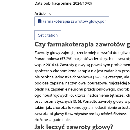
Data publikacji online: 2024/10/09
Article file
Farmakoterapia zawrotow glowy.pdf
Get citation
Czy farmakoterapia zawrotów g
Zawroty głowy zajmują trzecie miejsce wśród dolegliwoś
Ponad połowa (57,2%) pacjentów cierpiących na zawroty
wsp. z 2016 r.). Zawroty głowy są poważnym problemem
społeczno-ekonomiczne. Terapia nie jest zadaniem pr
nie osobna jednostka chorobowa [3–6]. Są częstym, a
podłoże: zapalne, naczyniowe, pourazowe. Najczęście
błędnika, zapalenie neuronu przedsionkowego, chorob
ogólnoustrojowych (cukrzyca, nadciśnienie tętnicze),
psychosomatycznych [3, 6]. Ponadto zawroty głowy w p
takimi jak: choroba lokomocyjna, niedociśnienie ortost
zawrotami głowy (tzw.
migraine-anxiety related dizziness
– 
złożone zagadnienie.
Jak leczyć zawroty głowy?