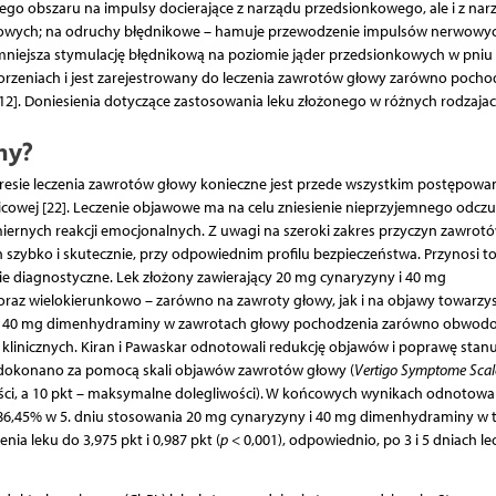
go obszaru na impulsy docierające z narządu przedsionkowego, ale i z na
 korowych; na odruchy błędnikowe – hamuje przewodzenie impulsów nerwowy
iejsza stymulację błędnikową na poziomie jąder przedsionkowych w pni
chorzeniach i jest zarejestrowany do leczenia zawrotów głowy zarówno pocho
 12]. Doniesienia dotyczące zastosowania leku złożonego w różnych rodzaja
ny?
resie leczenia zawrotów głowy konieczne jest przede wszystkim postępowa
owej [22]. Leczenie objawowe ma na celu zniesienie nieprzyjemnego odczu
iernych reakcji emocjonalnych. Z uwagi na szeroki zakres przyczyn zawrot
h szybko i skutecznie, przy odpowiednim profilu bezpieczeństwa. Przynosi to
ie diagnostyczne. Lek złożony zawierający 20 mg cynaryzyny i 40 mg
oraz wielokierunkowo – zarówno na zawroty głowy, jak i na objawy towarzys
y i 40 mg dimenhydraminy w zawrotach głowy pochodzenia zarówno obwod
klinicznych. Kiran i Pawaskar odnotowali redukcję objawów i poprawę stan
y dokonano za pomocą skali objawów zawrotów głowy (
Vertigo Symptome Scal
wości, a 10 pkt – maksymalne dolegliwości). W końcowych wynikach odnotow
 o 86,45% w 5. dniu stosowania 20 mg cynaryzyny i 40 mg dimenhydraminy w 
ia leku do 3,975 pkt i 0,987 pkt (
p
< 0,001), odpowiednio, po 3 i 5 dniach le