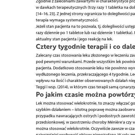
Zgodnie z zaleceniami zawartymi w charakterystyce prod
w dawkach terapeutycznych (trzy razy 1 tabletka na do
[14–16, 23]. Z jednej strony ogranicza to dolegliwości p
terapia wymaga systematyczności.
Jeżeli stan pacjenta na to pozwala, tj. dolegliwości ustę
razy dziennie po 1 tabletce lub raz dziennie 1 tabletka
aktualny stan pacjenta i jego reakcję na lek.
Cztery tygodnie terapii i co da
Zalecany czas stosowania leku złożonego w leczeniu z
pod pewnymi warunkami. Przede wszystkim lek powinien
pacjenta. Dodatkowo stosowanie leku nie powinno wyw
wydłużonego leczenia, przekraczającego 4 tygodnie. Lec
wpływu na ilość i charakter obserwowanych działań n
Teggi i wsp. (2014), w którym czas terapii samą cynar
Po jakim czasie można powtórz
Lek można stosować wielokrotnie, to znaczy włączać go 
szybkim działaniem – istotną poprawę można zaobserwow
przypadku nawracających ostrych i podostrych zawrot
przedsionkowej, w zaostrzeniu choroby Ménière’a czy w
można stosować wielokrotnie. Oczywiście zawsze w czasi
najwcześniej wychwycić objawy niepożądane. W celu z