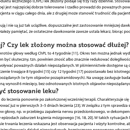
uktu leczniczego (ChPL) lek złożony podaje się trzy razy dziennie. Stosowa
bę) jest najczęściej dobrze tolerowane i rzadko prowadzi do poważnych pow
acjenta w ciągu całego dnia, ale z drugiej może stanowić trudność dla pacjen
pują i nie są już tak uciążliwe, dopuszczalne jest zastosowanie mniejszej dawk
). Należy pamiętać, że ostateczne dawkowanie zawsze ustala lekarz, biorąc p
lej? Czy lek złożony można stosować dłużej?
awrotów głowy według ChPL to 4 tygodnie [11]. Okres ten można jednak wyd
 być skuteczny, tzn. powinien znosić albo znacznie redukować dolegliwośc
oływać poważnych działań niepożądanych. W piśmiennictwie dostępne są 
zenie trwające 8 tygodni [15] czy 12 tygodni [17] pozostawało bez istotneg
iepożądanych (w tym objawów pozapiramidowych). Na uwagę zasługuje bada
yzyną wynosił 6 miesięcy, bez odnotowanych istotnych objawów niepożądanyc
yć stosowanie leku?
do leczenia ponownie po zakończonej wcześniej terapii. Charakteryzuje się
ać już w pierwszych 3–5 dniach leczenia [23]. W związku z tym sprawdza s
ów głowy, np. w przebiegu zapalenia nerwu przedsionkowego, w dekompens
 epizodach zaburzeń krążenia mózgowego [16, 18, 20]. W takich sytuacjach 
e trwania leczenia wskazana jest obserwacja pacjenta i wizyty kontrolne, ab
minimalizowania działań niepożądanych, bezpiecznego ponownego włączeni