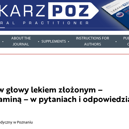
ABOUT THE
INSTRUCTIONS FOR
PU
SUPPLEMENTS
JOURNAL
AUTHORS
w głowy lekiem złożonym –
aminą – w pytaniach i odpowiedzi
 Medyczny w Poznaniu