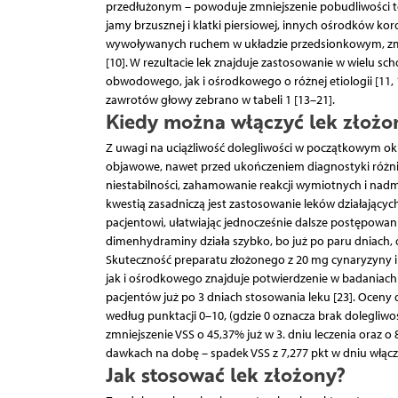
przedłużonym – powoduje zmniejszenie pobudliwości te
jamy brzusznej i klatki piersiowej, innych ośrodków
wywoływanych ruchem w układzie przedsionkowym, zmn
[10]. W rezultacie lek znajduje zastosowanie w wielu s
obwodowego, jak i ośrodkowego o różnej etiologii [11,
zawrotów głowy zebrano w tabeli 1 [13–21].
Kiedy można włączyć lek złożo
Z uwagi na uciążliwość dolegliwości w początkowym ok
objawowe, nawet przed ukończeniem diagnostyki różnic
niestabilności, zahamowanie reakcji wymiotnych i nadm
kwestią zasadniczą jest zastosowanie leków działającyc
pacjentowi, ułatwiając jednocześnie dalsze postępowan
dimenhydraminy działa szybko, bo już po paru dniach, 
Skuteczność preparatu złożonego z 20 mg cynaryzyn
jak i ośrodkowego znajduje potwierdzenie w badaniach 
pacjentów już po 3 dniach stosowania leku [23]. Ocen
według punktacji 0–10, (gdzie 0 oznacza brak dolegli
zmniejszenie VSS o 45,37% już w 3. dniu leczenia oraz
dawkach na dobę – spadek VSS z 7,277 pkt w dniu włączen
Jak stosować lek złożony?