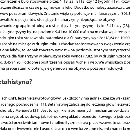
y leczenie było stosowane przez 4 [18, 23], 8 [13] czy 12 tygodni [19]. Rozw
cznie dłuższym czasie przyjmowania leku. Dodatkowo należy zaznaczyć, że
wów pozapiramidowych. Znacznie większy potencjał ma flunaryzyzna [30]. J
owali, że u pacjentów stosujących flunaryzynę niepożądane objawy
aniu z grupą kontrolną, a u stosujących cynaryzynę – tylko 3,41 razy [28].
a cynaryzyny był na poziomie 9,41 na 10 000 osób na miesiąc w pierwszy
c w drugim roku stosowania, natomiast dla flunaryzyny wyniósł 18,64 na 10 0
000 osób na miesiąc w drugim roku. I chociaż zaobserwowano zwiększenie czę
obu leków, to jednak znaczący wzrost – na poziomie istotnym statystyczni
yzyka dla flunaryzyny w pierwszym roku wynosił 7,82, by w drugim wzrosną
 3,45 i 4,95. Podobne spostrzeżenia opisali Micheli i wsp. We wnioskach z b
dwoma preparatami o potencjale generowania objawów pozapiramidowych
etahistyna?
niach ChPL leczenie zawrotów głowy. Lek złożony ma jednak szersze wskazan
różnego pochodzenia [11]. Betahistynę zaleca się do leczenia głównie zaw
choroby Ménière’a [31]. Jest to wynikiem odmiennych mechanizmów działan
ówno na część obwodową, jak i ośrodkową układu przedsionkowego, z jedno
ciwości przeciwhistaminowe i cholinolityczne działa przeciwzawrotowo oraz
ała przeciwwymiotnie i uspokajająco, co wynika ze zmniejszenia napięcia m