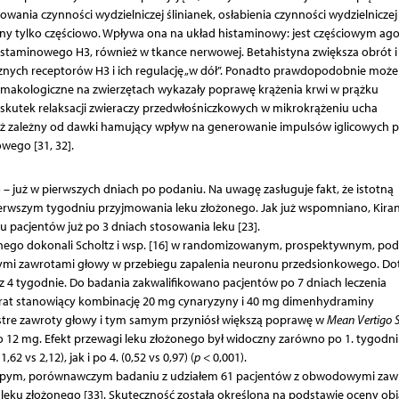
ania czynności wydzielniczej ślinianek, osłabienia czynności wydzielniczej
ony tylko częściowo. Wpływa ona na układ histaminowy: jest częściowym ago
istaminowego H3, również w tkance nerwowej. Betahistyna zwiększa obrót i
nych receptorów H3 i ich regulację „w dół”. Ponadto prawdopodobnie może
armakologiczne na zwierzętach wykazały poprawę krążenia krwi w prążku
tek relaksacji zwieraczy przedwłośniczkowych w mikrokrążeniu ucha
ż zależny od dawki hamujący wpływ na generowanie impulsów iglicowych p
wego [31, 32].
– już w pierwszych dniach po podaniu. Na uwagę zasługuje fakt, że istotną
wszym tygodniu przyjmowania leku złożonego. Jak już wspomniano, Kiran
pacjentów już po 3 dniach stosowania leku [23].
onego dokonali Scholtz i wsp. [16] w randomizowanym, prospektywnym, po
łymi zawrotami głowy w przebiegu zapalenia neuronu przedsionkowego. Do
 4 tygodnie. Do badania zakwalifikowano pacjentów po 7 dniach leczenia
parat stanowiący kombinację 20 mg cynaryzyny i 40 mg dimenhydraminy
stre zawroty głowy i tym samym przyniósł większą poprawę w
Mean Vertigo 
o 12 mg. Efekt przewagi leku złożonego był widoczny zarówno po 1. tygodn
 vs 2,12), jak i po 4. (0,52 vs 0,97) (
p
< 0,001).
lepym, porównawczym badaniu z udziałem 61 pacjentów z obwodowymi zaw
 leku złożonego [33]. Skuteczność została określona na podstawie oceny o