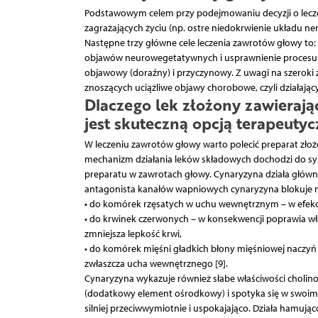
Podstawowym celem przy podejmowaniu decyzji o lecz
zagrażających życiu (np. ostre niedokrwienie układu 
Następne trzy główne cele leczenia zawrotów głowy to
objawów neurowegetatywnych i usprawnienie procesu k
objawowy (doraźny) i przyczynowy. Z uwagi na szeroki 
znoszących uciążliwe objawy chorobowe, czyli działając
Dlaczego lek złożony zawieraj
jest skuteczną opcją terapeutyc
W leczeniu zawrotów głowy warto polecić preparat zł
mechanizm działania leków składowych dochodzi do syn
preparatu w zawrotach głowy. Cynaryzyna działa główn
antagonista kanałów wapniowych cynaryzyna blokuje 
• do komórek rzęsatych w uchu wewnętrznym – w efe
• do krwinek czerwonych – w konsekwencji poprawia wła
zmniejsza lepkość krwi,
• do komórek mięśni gładkich błony mięśniowej naczyń 
zwłaszcza ucha wewnętrznego [9].
Cynaryzyna wykazuje również słabe właściwości cholinol
(dodatkowy element ośrodkowy) i spotyka się w swoim
silniej przeciwwymiotnie i uspokajająco. Działa hamu