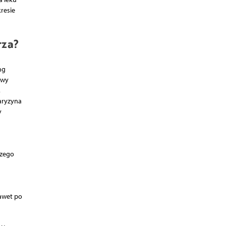
resie
rza?
mg
awy
,
aryzyna
y
szego
awet po