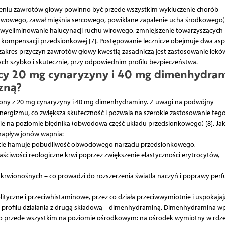
eniu zawrotów głowy powinno być przede wszystkim wykluczenie chorób
nerwowego, zawał mięśnia sercowego, powikłane zapalenie ucha środkowego)
: wyeliminowanie halucynacji ruchu wirowego, zmniejszenie towarzyszących
ompensacji przedsionkowej [7]. Postępowanie lecznicze obejmuje dwa asp
zakres przyczyn zawrotów głowy kwestią zasadniczą jest zastosowanie lekó
ych szybko i skutecznie, przy odpowiednim profilu bezpieczeństwa.
ący 20 mg cynaryzyny i 40 mg dimenhydra
zną?
ożony z 20 mg cynaryzyny i 40 mg dimenhydraminy. Z uwagi na podwójny
ergizmu, co zwiększa skuteczność i pozwala na szerokie zastosowanie teg
ie na poziomie błędnika (obwodowa część układu przedsionkowego) [8]. Ja
napływ jonów wapnia:
kcie hamuje pobudliwość obwodowego narządu przedsionkowego,
ściwości reologiczne krwi poprzez zwiększenie elastyczności erytrocytów,
krwionośnych – co prowadzi do rozszerzenia światła naczyń i poprawy perfu
ityczne i przeciwhistaminowe, przez co działa przeciwwymiotnie i uspokaja
 profilu działania z drugą składową – dimenhydraminą. Dimenhydramina w
jąco przede wszystkim na poziomie ośrodkowym: na ośrodek wymiotny w rdz