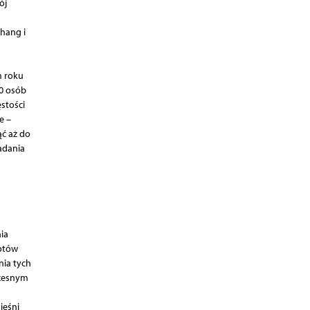
ój
hang i
m roku
00 osób
stości
e –
ć aż do
adania
ia
rotów
ia tych
czesnym
ięśni