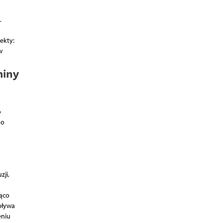
.
ekty:
w
miny
o
ko
zji,
jąco
pływa
eniu