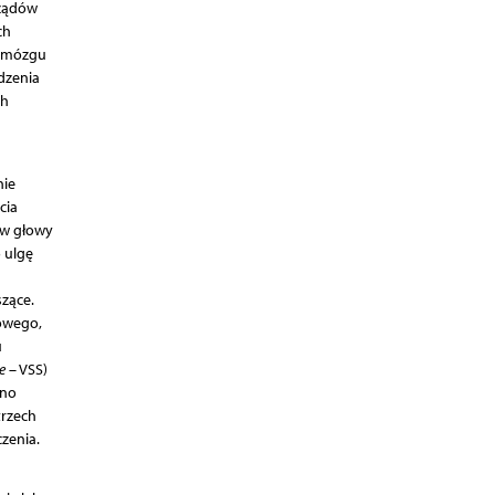
rządów
ch
u mózgu
dzenia
ch
nie
cia
ów głowy
 ulgę
zące.
owego,
u
e
– VSS)
ano
trzech
czenia.