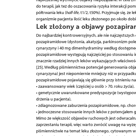
do terapii, jak też do oszacowania ryzyka interakcji 
półtrwania leku (
half-life
, t1/2, t50%). Przyjmuje się, że
organizmie pacjenta ilość leku złożonego po około dobie
Lek złożony a objawy pozapiram
Do najbardziej kontrowersyjnych, ale nie najczęstszy
pozapiramidowe (dystonia, akatyzja, parkinsonizm pol
cynaryzyny i 40 mg dimenhydraminy według dostępnego
pozapiramidowe występują najczęściej po stosowaniu inn
znacznie rzadziej innych leków wykazujących właściwoś
[25]. Według piśmiennictwa potencjał generowania ob
cynaryzyna) jest niepomiernie mniejszy niż w przypadk
pozapiramidowe pojawiają się głównie przy istnieniu n
• zaawansowany wiek (częściej u osób > 70. roku życia),
• genetycznie uwarunkowane predyspozycje (występowan
drżenia u pacjenta),
• zdiagnozowane zaburzenia pozapiramidowe, np. choro
• jednoczesne stosowanie innych leków z potencjałem 
Mimo że większość objawów ruchowych jest odwracalna 
zaprzestaniu terapii, więc warto zwrócić uwagę na wyż
piśmiennictwie na temat leku złożonego, cytowanym w