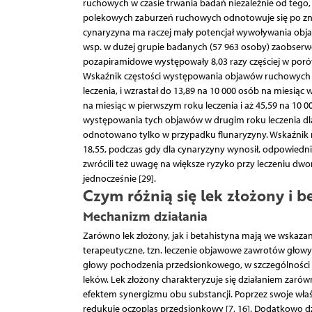
ruchowych w czasie trwania badań niezależnie od tego, cz
polekowych zaburzeń ruchowych odnotowuje się po zna
cynaryzyna ma raczej mały potencjał wywoływania obja
wsp. w dużej grupie badanych (57 963 osoby) zaobserw
pozapiramidowe występowały 8,03 razy częściej w porówn
Wskaźnik częstości występowania objawów ruchowych dl
leczenia, i wzrastał do 13,89 na 10 000 osób na miesią
na miesiąc w pierwszym roku leczenia i aż 45,59 na 10 
występowania tych objawów w drugim roku leczenia dla 
odnotowano tylko w przypadku flunaryzyny. Wskaźnik r
18,55, podczas gdy dla cynaryzyny wynosił, odpowiednio,
zwrócili też uwagę na większe ryzyko przy leczeniu 
jednocześnie [29].
Czym różnią się lek złożony i b
Mechanizm działania
Zarówno lek złożony, jak i betahistyna mają we wskaza
terapeutyczne, tzn. leczenie objawowe zawrotów głowy 
głowy pochodzenia przedsionkowego, w szczególności 
leków. Lek złożony charakteryzuje się działaniem zar
efektem synergizmu obu substancji. Poprzez swoje właś
redukuje oczopląs przedsionkowy [7, 16]. Dodatkowo dzi