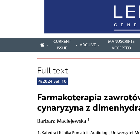
CURRENT
MANUSCRIPTS
ARCHIVE
ISSUE
ACCEPTED
Full text
4/2024 vol. 10
Farmakoterapia zawrotó
cynaryzyna z dimenhydr
1
Barbara Maciejewska
Katedra i Klinika Foniatrii i Audiologii, Uniwersytet