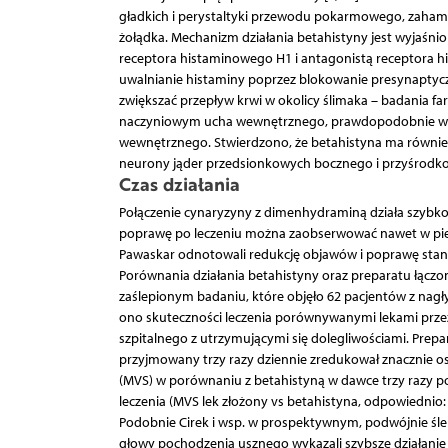
gładkich i perystaltyki przewodu pokarmowego, zahamow
żołądka. Mechanizm działania betahistyny jest wyjaśni
receptora histaminowego H1 i antagonistą receptora h
uwalnianie histaminy poprzez blokowanie presynaptycz
zwiększać przepływ krwi w okolicy ślimaka – badania f
naczyniowym ucha wewnętrznego, prawdopodobnie wsku
wewnętrznego. Stwierdzono, że betahistyna ma równie
neurony jąder przedsionkowych bocznego i przyśrodko
Czas działania
Połączenie cynaryzyny z dimenhydraminą działa szybko 
poprawę po leczeniu można zaobserwować nawet w pier
Pawaskar odnotowali redukcję objawów i poprawę stanu 
Porównania działania betahistyny oraz preparatu łącz
zaślepionym badaniu, które objęło 62 pacjentów z nag
ono skuteczności leczenia porównywanymi lekami przez
szpitalnego z utrzymującymi się dolegliwościami. Pre
przyjmowany trzy razy dziennie zredukował znacznie o
(MVS) w porównaniu z betahistyną w dawce trzy razy p
leczenia (MVS lek złożony vs betahistyna, odpowiednio: 1,62
Podobnie Cirek i wsp. w prospektywnym, podwójnie ś
głowy pochodzenia usznego wykazali szybsze działanie