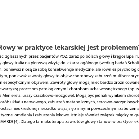
łowy w praktyce lekarskiej jest problemem
ci zgłaszanych przez pacjentów POZ, zaraz po bólach głowy i kręgosłupa [1, 
 głowy trafia na pierwszą wizytę do lekarza ogólnego (według badań Scholt
, ponieważ niosą ze sobą konsekwencje medyczne, ale również psychologic
ostym, ponieważ zawroty głowy to objaw chorobowy zaburzeń multisensoryc
le niespecyficznym objawem. Zawroty głowy mogą mieć bardzo zróżnicowan
j towarzyszą procesom patologicznym i chorobom ucha wewnętrznego (np. z
a Ménière’a, urazy czaszkowo-mózgowe). Mogą być jednak wynikiem choró
 chorób układu nerwowego, zaburzeń metabolicznych, sercowo-naczyniowych,
ostaci nieokreślonej nierzadko wiążą się z innymi powszechnymi zaburzeni
atyczne, omdlenia i zaburzenia lękowe. Istnieje również związek między migr
MARD) [4]. Dlatego farmakoterapia zawrotów głowy stanowi w praktyce leka