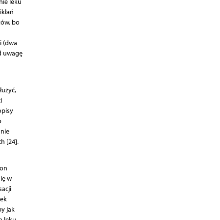
nie leku
ikłań
tów, bo
i (dwa
od uwagę
łużyć,
i
opisy
o
nie
h [24].
 on
ię w
acji
lek
y jak
a leku