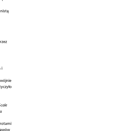
nistą
rzez
 i
dwójnie
tyczyło
Scale
iu
rotami
bjawów