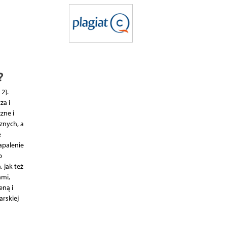
?
2].
za i
zne i
znych, a
e
apalenie
b
 jak też
ami,
eną i
rskiej