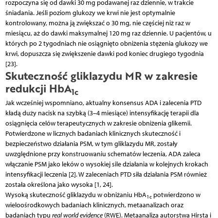
rozpoczyna się od dawki 30 mg podawanej raz dziennie, w trakcie
śniadania. Jeśli poziom glukozy we krwi nie jest optymalnie
kontrolowany, można ją zwiększać o 30 mg, nie częściej niż raz w
miesiącu, aż do dawki maksymalnej 120 mg raz dziennie. U pacjentów, u
których po 2 tygodniach nie osiągnięto obniżenia stężenia glukozy we
krwi, dopuszcza się zwiększenie dawki pod koniec drugiego tygodnia
[23].
Skuteczność gliklazydu MR w zakresie
redukcji HbA
1c
Jak wcześniej wspomniano, aktualny konsensus ADA i zalecenia PTD
kładą duży nacisk na szybką (3–4 miesiące) intensyfikację terapii dla
osiągnięcia celów terapeutycznych w zakresie obniżenia glikemii.
Potwierdzone w licznych badaniach klinicznych skuteczność i
bezpieczeństwo działania PSM, w tym gliklazydu MR, zostały
uwzględnione przy konstruowaniu schematów leczenia, ADA zaleca
włączanie PSM jako leków o wysokiej sile działania w kolejnych krokach
intensyfikacji leczenia [2]. W zaleceniach PTD siła działania PSM również
została określona jako wysoka [1, 24].
Wysoką skuteczność gliklazydu w obniżaniu HbA
potwierdzono w
1c
wieloośrodkowych badaniach klinicznych, metaanalizach oraz
badaniach typu
real world evidence
(RWE). Metaanaliza autorstwa Hirsta i