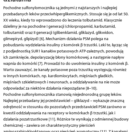
Pochodne sulfonylomocznika są jednymi z najstarszych i najlepiej
przebadanych leków przeciwhiperglikemicznych. Stosuje się je od lat 50.
XX wieku, kiedy to wprowadzono do leczenia tolbutamid. Klasycznie
dzielimy je na pochodne I generacji (chlorpropamid, karbutamid,
tolbutamid) oraz II generacji (glibenklamid, gliklazyd, glikwidon,
glimepiryd, glipizyd) [6]. Mechanizm działania PSM polega na
pobudzaniu wydzielania insuliny z komórek β trzustki. Leki te, łącząc się
z podjednostką SUR1 kanałów potasowych ATP-zależnych, powodują
ich zamknięcie, depolaryzację błony komórkowej, a następnie napływ
wapnia do komórki [7]. Prowadzi to do uwolnienia insuliny z komórek β.
Warto zauważyć, że kanały potasowe poza trzustką występują również
w innych komórkach, np. kardiomiocytach, mięśniach gładkich,
mięśniach szkieletowych i neuronach, a oddziaływanie na nie może
odpowiadać za niektóre działania niepożądane [8–10].
Pochodne sulfonylomocznika stanowią niejednorodną grupę leków.
Najlepiej przebadany jej przedstawiciel – gliklazyd – wykazuje znaczną
odrębność w stosunku do pozostałych przedstawicieli PSM zarówno w
kwestii oddziaływania na receptory w komórkach β trzustki, jak i
działania pozatrzustkowe [11]. Różnice te wynikają z odmiennej budowy
chemicznej – zawiera on charakterystyczny pierścień
aminoazabicyklooktanowy oraz pierścień aromatyczny [11]. Z kanałami