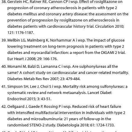
Gerstein HC, Ratner RE, Cannon CP i wsp. Effect of rosiglitazone on
progression of coronary atherosclerosis in patients with type 2
diabetes mellitus and coronary artery disease: the assessment on the
prevention of progression by rosiglitazone on atherosclerosis in
diabetes patients with cardiovascular history trial. Circulation 2010;
121: 1176-1187.
Mellbin LG, Malmberg K, Norhammar A i wsp. The impact of glucose
lowering treatment on long-term prognosis in patients with type 2
diabetes and myocardial infarction: a report from the DIGAMI 2 trial.
Eur Heart J 2008; 29: 166-176.
Monami M, Balzi D, Lamanna C i wsp. Are sulphonylureas all the
same? A cohort study on cardiovascular and cancer-related mortality.
Diabetes Metab Res Rev 2007; 23: 479-484.
Simpson SH, Lee J, Choi S i wsp. Mortality risk among sulfonylureas: a
systematic review and network metaanalysis. Lancet Diabet
Endocrinol 2015; 3: 43-51.
Oellgaard J, Gaede P, Rossing P i wsp. Reduced risk of heart failure
with intensified multifactorial intervention in individuals with type 2
diabetes and microalbuminuria: 21 years of follow-up in the
randomised STENO-2 study. Diabetologia 2018; 61: 1724-1733.