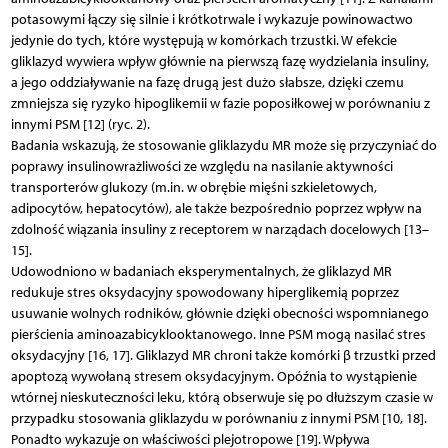
potasowymi łączy się silnie i krótkotrwale i wykazuje powinowactwo
jedynie do tych, które występują w komórkach trzustki. W efekcie
gliklazyd wywiera wpływ głównie na pierwszą fazę wydzielania insuliny,
a jego oddziaływanie na fazę drugą jest dużo słabsze, dzięki czemu
zmniejsza się ryzyko hipoglikemii w fazie poposiłkowej w porównaniu z
innymi PSM [12] (ryc. 2).
Badania wskazują, że stosowanie gliklazydu MR może się przyczyniać do
poprawy insulinowrażliwości ze względu na nasilanie aktywności
transporterów glukozy (m.in. w obrębie mięśni szkieletowych,
adipocytów, hepatocytów), ale także bezpośrednio poprzez wpływ na
zdolność wiązania insuliny z receptorem w narządach docelowych [13–
15].
Udowodniono w badaniach eksperymentalnych, że gliklazyd MR
redukuje stres oksydacyjny spowodowany hiperglikemią poprzez
usuwanie wolnych rodników, głównie dzięki obecności wspomnianego
pierścienia aminoazabicyklooktanowego. Inne PSM mogą nasilać stres
oksydacyjny [16, 17]. Gliklazyd MR chroni także komórki β trzustki przed
apoptozą wywołaną stresem oksydacyjnym. Opóźnia to wystąpienie
wtórnej nieskuteczności leku, którą obserwuje się po dłuższym czasie w
przypadku stosowania gliklazydu w porównaniu z innymi PSM [10, 18].
Ponadto wykazuje on właściwości plejotropowe [19]. Wpływa