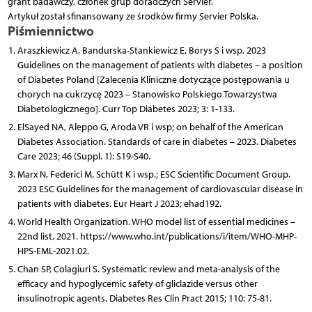
grant badawczy, członek grup doradczych Servier.
Artykuł został sfinansowany ze środków firmy Servier Polska.
Piśmiennictwo
Araszkiewicz A, Bandurska-Stankiewicz E, Borys S i wsp. 2023
Guidelines on the management of patients with diabetes – a position
of Diabetes Poland [Zalecenia Kliniczne dotyczące postępowania u
chorych na cukrzycę 2023 – Stanowisko Polskiego Towarzystwa
Diabetologicznego]. Curr Top Diabetes 2023; 3: 1-133.
ElSayed NA, Aleppo G, Aroda VR i wsp; on behalf of the American
Diabetes Association. Standards of care in diabetes – 2023. Diabetes
Care 2023; 46 (Suppl. 1): S19-S40.
Marx N, Federici M, Schütt K i wsp.; ESC Scientific Document Group.
2023 ESC Guidelines for the management of cardiovascular disease in
patients with diabetes. Eur Heart J 2023; ehad192.
World Health Organization. WHO model list of essential medicines –
22nd list, 2021. https://www.who.int/publications/i/item/WHO-MHP-
HPS-EML-2021.02.
Chan SP, Colagiuri S. Systematic review and meta-analysis of the
efficacy and hypoglycemic safety of gliclazide versus other
insulinotropic agents. Diabetes Res Clin Pract 2015; 110: 75-81.