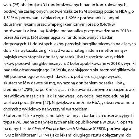
wsp. [25] obejmująca 31 randomizowanych badań kontrolowanych,
podwójnie zaślepionych, potwierdziła, że PSM obniżają poziom HbA
o
1c
1,51% w porównaniu z placebo, o 1,62% z porównaniu z innymi
doustnym lekami przeciwhiperglikemicznymi oraz o 0,46% w
porównaniu z insuliną. Kolejna metaanaliza przeprowadzona w 2018 r.
przez Jia i wsp. [26] obejmująca 75 randomizowanych badań
dotyczących 11 doustnych leków przeciwhiperglikemicznych należących
do 5 klas wykazała, że gliklazyd wraz z nateglinidem i metforminą w
największym stopniu obniżały odsetek HbA1c spośród wszystkich
leków przeciwhiperglikemicznych. Z kolei opublikowane w 2018 r. wyniki
badania obserwacyjnego EASYDia, oceniającego skuteczność gliklazydu
MR podawanego w różnych dawkach, potwierdzają jego wysoką
skuteczność w dawce 60 mg, wyrażoną obniżeniem odsetka HbA
1c
średnio o 1,78% już po 3 miesiącach stosowania zarówno u pacjentów z
prawidłową masą ciała, jak i z nadwagą i otyłością, bez względu na jej
wartości początkowe [27]. Największe obniżenie HbA
obserwowano u
1c
chorych z wyjściowo najwyższymi wartościami.
Skuteczność leku wykazano także w innych badaniach obserwacyjnych
typu RWE. Jedna z największych analiz, opublikowana w 2020 r., oparta
na danych z
UK Clinical Practice Research Database
(CPRD), porównująca
PSM z inhibitorami DPP-4 (jako lekami drugiego rzutu dołączanymi do