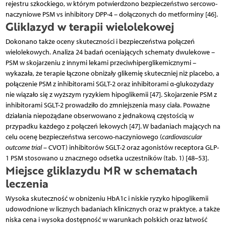
rejestru szkockiego, w którym potwierdzono bezpieczeństwo sercowo-
naczyniowe PSM vs inhibitory DPP-4 – dołączonych do metforminy [46].
Gliklazyd w terapii wielolekowej
Dokonano także oceny skuteczności i bezpieczeństwa połączeń
wielolekowych. Analiza 24 badań oceniających schematy dwulekowe –
PSM w skojarzeniu z innymi lekami przeciwhiperglikemicznymi –
wykazała, że terapie łączone obniżały glikemię skuteczniej niż placebo, a
połączenie PSM z inhibitorami SGLT-2 oraz inhibitorami α-glukozydazy
nie wiązało się z wyższym ryzykiem hipoglikemii [47]. Skojarzenie PSM z
inhibitorami SGLT-2 prowadziło do zmniejszenia masy ciała. Poważne
działania niepożądane obserwowano z jednakową częstością w
przypadku każdego z połączeń lekowych [47]. W badaniach mających na
celu ocenę bezpieczeństwa sercowo-naczyniowego (
cardiovascular
outcome trial
– CVOT) inhibitorów SGLT-2 oraz agonistów receptora GLP-
1 PSM stosowano u znacznego odsetka uczestników (tab. 1) [48–53].
Miejsce gliklazydu MR w schematach
leczenia
Wysoka skuteczność w obniżeniu HbA1c i niskie ryzyko hipoglikemii
udowodnione w licznych badaniach klinicznych oraz w praktyce, a także
niska cena i wysoka dostępność w warunkach polskich oraz łatwość