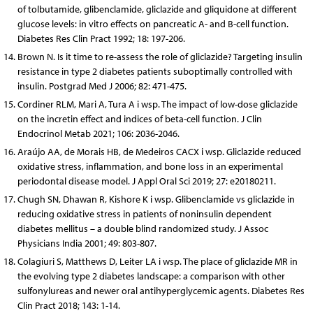
of tolbutamide, glibenclamide, gliclazide and gliquidone at different
glucose levels: in vitro effects on pancreatic A- and B-cell function.
Diabetes Res Clin Pract 1992; 18: 197-206.
Brown N. Is it time to re-assess the role of gliclazide? Targeting insulin
resistance in type 2 diabetes patients suboptimally controlled with
insulin. Postgrad Med J 2006; 82: 471-475.
Cordiner RLM, Mari A, Tura A i wsp. The impact of low-dose gliclazide
on the incretin effect and indices of beta-cell function. J Clin
Endocrinol Metab 2021; 106: 2036-2046.
Araújo AA, de Morais HB, de Medeiros CACX i wsp. Gliclazide reduced
oxidative stress, inflammation, and bone loss in an experimental
periodontal disease model. J Appl Oral Sci 2019; 27: e20180211.
Chugh SN, Dhawan R, Kishore K i wsp. Glibenclamide vs gliclazide in
reducing oxidative stress in patients of noninsulin dependent
diabetes mellitus – a double blind randomized study. J Assoc
Physicians India 2001; 49: 803-807.
Colagiuri S, Matthews D, Leiter LA i wsp. The place of gliclazide MR in
the evolving type 2 diabetes landscape: a comparison with other
sulfonylureas and newer oral antihyperglycemic agents. Diabetes Res
Clin Pract 2018; 143: 1-14.