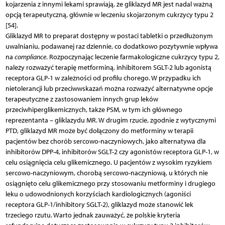
kojarzenia z innymi lekami sprawiają, że gliklazyd MR jest nadal ważną
opcją terapeutyczną, głównie w leczeniu skojarzonym cukrzycy typu 2
[54].
Gliklazyd MR to preparat dostępny w postaci tabletki o przedłużonym
uwalnianiu, podawanej raz dziennie, co dodatkowo pozytywnie wpływa
na
compliance
. Rozpoczynając leczenie farmakologiczne cukrzycy typu 2,
należy rozważyć terapię metforminą, inhibitorem SGLT-2 lub agonistą
receptora GLP-1 w zależności od profilu chorego. W przypadku ich
nietolerancji lub przeciwwskazań można rozważyć alternatywne opcje
terapeutyczne z zastosowaniem innych grup leków
przeciwhiperglikemicznych, także PSM, w tym ich głównego
reprezentanta – gliklazydu MR. W drugim rzucie, zgodnie z wytycznymi
PTD, gliklazyd MR może być dołączony do metforminy w terapii
pacjentów bez chorób sercowo-naczyniowych, jako alternatywa dla
inhibitorów DPP-4, inhibitorów SGLT-2 czy agonistów receptora GLP-1, w
celu osiągnięcia celu glikemicznego. U pacjentów z wysokim ryzykiem
sercowo-naczyniowym, chorobą sercowo-naczyniową, u których nie
osiągnięto celu glikemicznego przy stosowaniu metforminy i drugiego
leku o udowodnionych korzyściach kardiologicznych (agoniści
receptora GLP-1/inhibitory SGLT-2), gliklazyd może stanowić lek
trzeciego rzutu. Warto jednak zauważyć, że polskie kryteria