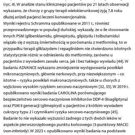
(ryc. 4). W analizie stanu klinicznego pacjentów po 21 latach obserwacji
wykazano, że chorzy z grupy terapii wielokierunkowej żyją 7,8 roku
dłużej aniżeli pacjenci leczeni konwencjonalnie.
Wyniki rejestru Schramma opublikowane w 2011 r., również
przeprowadzonego w populacji duńskiej, wykazały, że o ile stosowanie
innych PSM (glibenklamidu, glimepirydu, glipizydu i tolbutamidu)
wiązało się z wyższą śmiertelnością w porównaniu z metforminą, to w
przypadku terapii gliklazydem i repaglinidem nie stwierdzono istotnych
statystycznie różnic w odniesieniu do metforminy, zarówno u
pacjentów z wywiadem zawału serca, jak i bez takiego wywiadu [44]. W
badaniu ADVANCE wykazano zmniejszenie występowania powikłań
mikronaczyniowych, głównie nerkowych, przy niezwiększonym – co
istotne – ryzyku powikłań makronaczyniowych, także u chorych z
wyjściowo wysokim ryzykiem sercowo-naczyniowym [32, 35]. W 2019 r.
opublikowano wyniki badania CAROLINA porównującego
bezpieczeństwo sercowo-naczy­niowe inhibitorów DDP-4 (linagliptyna)
oraz PSM II generacji (glimepiryd) u pacjentów z krótkim wywiadem
cukrzycy typu 2 i czynnikami ryzyka sercowo-naczyniowego [45].
Badanie to nie wykazało wyższości żadnego z tych dwóch leków w
aspekcie pierwszorzędowego punktu końcowego (3-punktowy MACE)
(
non-inferiority
). W 2023 r. opublikowano wyniki badania na podstawie