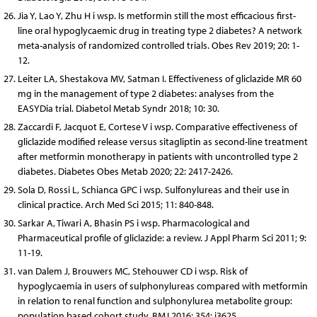
Jia Y, Lao Y, Zhu H i wsp. Is metformin still the most efficacious first-
line oral hypoglycaemic drug in treating type 2 diabetes? A network
meta-analysis of randomized controlled trials. Obes Rev 2019; 20: 1-
12.
Leiter LA, Shestakova MV, Satman I. Effectiveness of gliclazide MR 60
mg in the management of type 2 diabetes: analyses from the
EASYDia trial. Diabetol Metab Syndr 2018; 10: 30.
Zaccardi F, Jacquot E, Cortese V i wsp. Comparative effectiveness of
gliclazide modified release versus sitagliptin as second-line treatment
after metformin monotherapy in patients with uncontrolled type 2
diabetes. Diabetes Obes Metab 2020; 22: 2417-2426.
Sola D, Rossi L, Schianca GPC i wsp. Sulfonylureas and their use in
clinical practice. Arch Med Sci 2015; 11: 840-848.
Sarkar A, Tiwari A, Bhasin PS i wsp. Pharmacological and
Pharmaceutical profile of gliclazide: a review. J Appl Pharm Sci 2011; 9:
11-19.
van Dalem J, Brouwers MC, Stehouwer CD i wsp. Risk of
hypoglycaemia in users of sulphonylureas compared with metformin
in relation to renal function and sulphonylurea metabolite group:
population based cohort study. BMJ 2016; 354: i3625.