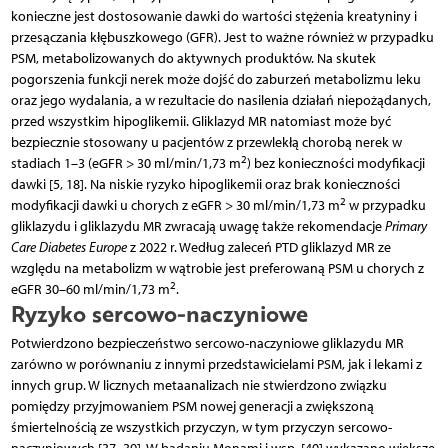
konieczne jest dostosowanie dawki do wartości stężenia kreatyniny i
przesączania kłębuszkowego (GFR). Jest to ważne również w przypadku
PSM, metabolizowanych do aktywnych produktów. Na skutek
pogorszenia funkcji nerek może dojść do zaburzeń metabolizmu leku
oraz jego wydalania, a w rezultacie do nasilenia działań niepożądanych,
przed wszystkim hipoglikemii. Gliklazyd MR natomiast może być
bezpiecznie stosowany u pacjentów z przewlekłą chorobą nerek w
2
stadiach 1–3 (eGFR > 30 ml/min/1,73 m
) bez konieczności modyfikacji
dawki [5, 18]. Na niskie ryzyko hipoglikemii oraz brak konieczności
2
modyfikacji dawki u chorych z eGFR > 30 ml/min/1,73 m
w przypadku
gliklazydu i gliklazydu MR zwracają uwagę także rekomendacje
Primary
Care Diabetes Europe
z 2022 r. Według zaleceń PTD gliklazyd MR ze
względu na metabolizm w wątrobie jest preferowaną PSM u chorych z
2
eGFR 30–60 ml/min/1,73 m
.
Ryzyko sercowo-naczyniowe
Potwierdzono bezpieczeństwo sercowo-naczyniowe gliklazydu MR
zarówno w porównaniu z innymi przedstawicielami PSM, jak i lekami z
innych grup. W licznych metaanalizach nie stwierdzono związku
pomiędzy przyjmowaniem PSM nowej generacji a zwiększoną
śmiertelnością ze wszystkich przyczyn, w tym przyczyn sercowo-