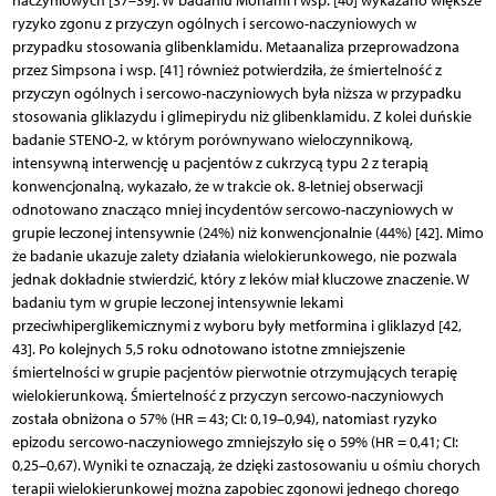
naczyniowych [37–39]. W badaniu Monami i wsp. [40] wykazano większe
ryzyko zgonu z przyczyn ogólnych i sercowo-naczyniowych w
przypadku stosowania glibenklamidu. Metaanaliza przeprowadzona
przez Simpsona i wsp. [41] również potwierdziła, że śmiertelność z
przyczyn ogólnych i sercowo-naczyniowych była niższa w przypadku
stosowania gliklazydu i glimepirydu niż glibenklamidu. Z kolei duńskie
badanie STENO-2, w którym porównywano wieloczynnikową,
intensywną interwencję u pacjentów z cukrzycą typu 2 z terapią
konwencjonalną, wykazało, że w trakcie ok. 8-letniej obserwacji
odnotowano znacząco mniej incydentów sercowo-naczyniowych w
grupie leczonej intensywnie (24%) niż konwencjonalnie (44%) [42]. Mimo
że badanie ukazuje zalety działania wielokierunkowego, nie pozwala
jednak dokładnie stwierdzić, który z leków miał kluczowe znaczenie. W
badaniu tym w grupie leczonej intensywnie lekami
przeciwhiperglikemicznymi z wyboru były metformina i gliklazyd [42,
43]. Po kolejnych 5,5 roku odnotowano istotne zmniejszenie
śmiertelności w grupie pacjentów pierwotnie otrzymujących terapię
wielokierunkową. Śmiertelność z przyczyn sercowo-naczyniowych
została obniżona o 57% (HR = 43; CI: 0,19–0,94), natomiast ryzyko
epizodu sercowo-naczyniowego zmniejszyło się o 59% (HR = 0,41; CI:
0,25–0,67). Wyniki te oznaczają, że dzięki zastosowaniu u ośmiu chorych
terapii wielokierunkowej można zapobiec zgonowi jednego chorego