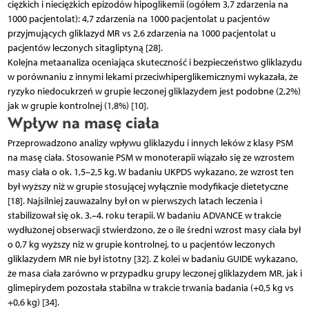
ciężkich i nieciężkich epizodów hipoglikemii (ogółem 3,7 zdarzenia na
1000 pacjentolat): 4,7 zdarzenia na 1000 pacjentolat u pacjentów
przyjmujących gliklazyd MR vs 2,6 zdarzenia na 1000 pacjentolat u
pacjentów leczonych sitagliptyną [28].
Kolejna metaanaliza oceniająca skuteczność i bezpieczeństwo gliklazydu
w porównaniu z innymi lekami przeciwhiperglikemicznymi wykazała, że
ryzyko niedocukrzeń w grupie leczonej gliklazydem jest podobne (2,2%)
jak w grupie kontrolnej (1,8%) [10].
Wpływ na masę ciała
Przeprowadzono analizy wpływu gliklazydu i innych leków z klasy PSM
na masę ciała. Stosowanie PSM w monoterapii wiązało się ze wzrostem
masy ciała o ok. 1,5–2,5 kg. W badaniu UKPDS wykazano, że wzrost ten
był wyższy niż w grupie stosującej wyłącznie modyfikacje dietetyczne
[18]. Najsilniej zauważalny był on w pierwszych latach leczenia i
stabilizował się ok. 3.–4. roku terapii. W badaniu ADVANCE w trakcie
wydłużonej obserwacji stwierdzono, że o ile średni wzrost masy ciała był
o 0,7 kg wyższy niż w grupie kontrolnej, to u pacjentów leczonych
gliklazydem MR nie był istotny [32]. Z kolei w badaniu GUIDE wykazano,
że masa ciała zarówno w przypadku grupy leczonej gliklazydem MR, jak i
glimepirydem pozostała stabilna w trakcie trwania badania (+0,5 kg vs
+0,6 kg) [34].