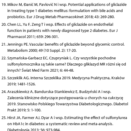
Mikov M, Đanić M, Pavlović N i wsp. Potential applications of gliclazide
in treating type 1 diabetes mellitus: formulation with bile acids and
probiotics. Eur J Drug Metab Pharmacokinet 2018; 43: 269-280.
Chen LL, Yu F, Zeng T i wsp. Effects of gliclazide on endothelial
function in patients with newly diagnosed type 2 diabetes. Eur J
Pharmacol 2011; 659: 296-301.
Jennings PE. Vascular benefits of gliclazide beyond glycemic control.
Metabolism 2000; 49 (10 Suppl. 2): 17-20.
Szymańska-Garbacz EC, Czupryniak L. Czy wszystkie pochodne
sulfonylomocznika są takie same? Dlaczego gliklazyd MR różni się od
innych? Świat Med Farm 2021; 6: 44-48.
Szczeklik AG. Interna Szczeklika 2019. Medycyna Praktyczna, Kraków
2019; 1481-1526.
Araszkiewicz A, Bandurska-Stankiewicz E, Budzyński A i wsp.
Zalecenia kliniczne dotyczące postępowania u chorych na cukrzycę
2019. Stanowisko Polskiego Towarzystwa Diabetologicznego. Diabetol
Prakt 2019; 5: 1-100.
Hirst JA, Farmer AJ, Dyar A i wsp. Estimating the effect of sulfonylurea
on HbA1c in diabetes: a systematic review and meta-analysis.
Diabetologia 2013; 56: 973-984.