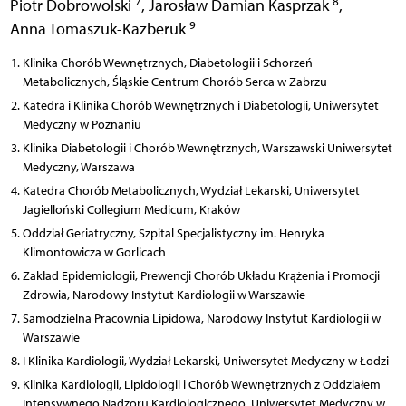
7
8
Piotr Dobrowolski
,
Jarosław Damian Kasprzak
,
9
Anna Tomaszuk-Kazberuk
Klinika Chorób Wewnętrznych, Diabetologii i Schorzeń
Metabolicznych, Śląskie Centrum Chorób Serca w Zabrzu
Katedra i Klinika Chorób Wewnętrznych i Diabetologii, Uniwersytet
Medyczny w Poznaniu
Klinika Diabetologii i Chorób Wewnętrznych, Warszawski Uniwersytet
Medyczny, Warszawa
Katedra Chorób Metabolicznych, Wydział Lekarski, Uniwersytet
Jagielloński Collegium Medicum, Kraków
Oddział Geriatryczny, Szpital Specjalistyczny im. Henryka
Klimontowicza w Gorlicach
Zakład Epidemiologii, Prewencji Chorób Układu Krążenia i Promocji
Zdrowia, Narodowy Instytut Kardiologii w Warszawie
Samodzielna Pracownia Lipidowa, Narodowy Instytut Kardiologii w
Warszawie
I Klinika Kardiologii, Wydział Lekarski, Uniwersytet Medyczny w Łodzi
Klinika Kardiologii, Lipidologii i Chorób Wewnętrznych z Oddziałem
Intensywnego Nadzoru Kardiologicznego, Uniwersytet Medyczny w