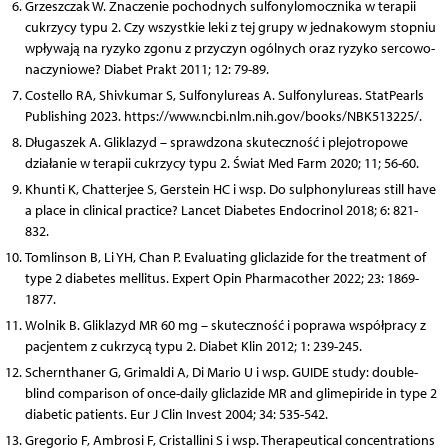
Grzeszczak W. Znaczenie pochodnych sulfonylomocznika w terapii
cukrzycy typu 2. Czy wszystkie leki z tej grupy w jednakowym stopniu
wpływają na ryzyko zgonu z przyczyn ogólnych oraz ryzyko sercowo-
naczyniowe? Diabet Prakt 2011; 12: 79-89.
Costello RA, Shivkumar S, Sulfonylureas A. Sulfonylureas. StatPearls
Publishing 2023. https://www.ncbi.nlm.nih.gov/books/NBK513225/.
Długaszek A. Gliklazyd – sprawdzona skuteczność i plejotropowe
działanie w terapii cukrzycy typu 2. Świat Med Farm 2020; 11; 56-60.
Khunti K, Chatterjee S, Gerstein HC i wsp. Do sulphonylureas still have
a place in clinical practice? Lancet Diabetes Endocrinol 2018; 6: 821-
832.
Tomlinson B, Li YH, Chan P. Evaluating gliclazide for the treatment of
type 2 diabetes mellitus. Expert Opin Pharmacother 2022; 23: 1869-
1877.
Wolnik B. Gliklazyd MR 60 mg – skuteczność i poprawa współpracy z
pacjentem z cukrzycą typu 2. Diabet Klin 2012; 1: 239-245.
Schernthaner G, Grimaldi A, Di Mario U i wsp. GUIDE study: double-
blind comparison of once-daily gliclazide MR and glimepiride in type 2
diabetic patients. Eur J Clin Invest 2004; 34: 535-542.
Gregorio F, Ambrosi F, Cristallini S i wsp. Therapeutical concentrations