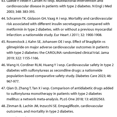
Gaede P, Vedel P, Larsen N i wsp. Multifactorial intervention and
cardiovascular disease in patients with type 2 diabetes. N Engl J Med
2003; 348: 383-393.
Schramm TK, Gislason GH, Vaag A i wsp. Mortality and cardiovascular
risk associated with different insulin secretagogues compared with
metformin in type 2 diabetes, with or without a previous myocardial
infarction: a nationwide study. Eur Heart J 2011; 32: 1900-1908.
Rosenstock J, Kahn SE, Johansen OE i wsp. Effect of linagliptin vs
glimepiride on major adverse cardiovascular outcomes in patients
with type 2 diabetes: the CAROLINA randomized clinical trial. Jama
2019; 322: 1155-1166.
Wang H, Cordiner RLM, Huang Y i wsp. Cardiovascular safety in type 2
diabetes with sulfonylureas as second­line drugs: a nationwide
population-based comparative safety study. Diabetes Care 2023; 46:
967-977.
Qian D, Zhang T, Tan X i wsp. Comparison of antidiabetic drugs added
to sulfonylurea monotherapy in patients with type 2 diabetes
mellitus: a network meta-analysis. PLoS One 2018; 13: e0202563.
Zinman B, Lachin JM, Inzucchi SE. Empagliflozin, cardiovascular
outcomes, and mortality in type 2 diabetes.