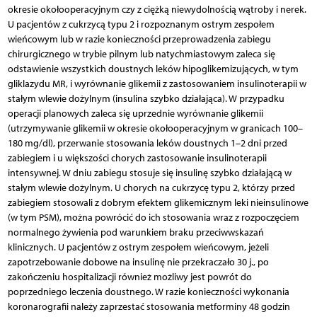
okresie okołooperacyjnym czy z ciężką niewydolnością wątroby i nerek.
U pacjentów z cukrzycą typu 2 i rozpoznanym ostrym zespołem
wieńcowym lub w razie konieczności przeprowadzenia zabiegu
chirurgicznego w trybie pilnym lub natychmiastowym zaleca się
odstawienie wszystkich doustnych leków hipoglikemizujących, w tym
gliklazydu MR, i wyrównanie glikemii z zastosowaniem insulinoterapii w
stałym wlewie dożylnym (insulina szybko działająca). W przypadku
operacji planowych zaleca się uprzednie wyrównanie glikemii
(utrzymywanie glikemii w okresie okołooperacyjnym w granicach 100–
180 mg/dl), przerwanie stosowania leków doustnych 1–2 dni przed
zabiegiem i u większości chorych zastosowanie insulinoterapii
intensywnej. W dniu zabiegu stosuje się insulinę szybko działającą w
stałym wlewie dożylnym. U chorych na cukrzycę typu 2, którzy przed
zabiegiem stosowali z dobrym efektem glikemicznym leki nieinsulinowe
(w tym PSM), można powrócić do ich stosowania wraz z rozpoczęciem
normalnego żywienia pod warunkiem braku przeciwwskazań
klinicznych. U pacjentów z ostrym zespołem wieńcowym, jeżeli
zapotrzebowanie dobowe na insulinę nie przekraczało 30 j., po
zakończeniu hospitalizacji również możliwy jest powrót do
poprzedniego leczenia doustnego. W razie konieczności wykonania
koronarografii należy zaprzestać stosowania metforminy 48 godzin