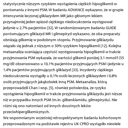
statystycznie niższym ryzykiem wystąpienia ciężkich hipoglikemii w
porównaniu z innymi PSM. W badaniu ADVANCE wykazano, że w grupie
intensywnie leczonej gliklazydem MR jako głównym lekiem
przynajmniej jeden epizod ciężkiego niedocukrzenia występował
jedynie u 2,7% pacjentów [32]. W randomizowanym badaniu GUIDE
porównującym gliklazyd MR i glimepiryd wykazano, że oba preparaty
obniżają glikemię w podobnym stopniu. Przyjmowanie gliklazydu
wiązało się jednak z niższym o 50% ryzykiem hipoglikemii [12]. Kolejna
metaanaliza oceniająca częstość występowania hipoglikemii w trakcie
przyjmowania PSM wykazała, że wartości glikemii poniżej 3,1 mmol/l (55
mg/dl) obserwowano u 10,1% pacjentów przyjmujących PSM i jedynie u
1,4% pacjentów przyjmujących gliklazyd [33]. Incydenty ciężkiego
niedocukrzenia wystąpiły u 0,1% osób leczonych gliklazydem i 0,8%
osób przyjmujących jakąkolwiek inną PSM. Metaanaliza, którą
przeprowadzili Chan i wsp. [5], również potwierdza, że ryzyko
wystąpienia hipoglikemii w trakcie przyjmowania gliklazydu jest niższe
niż w przypadku innych PSM (m.in. glibenklamidu, glimepirydu). Nie
różni się ono natomiast od innych doustnych leków
przeciwhiperglikemicznych.
We wspomnianym wcześniej retrospektywnym badaniu kohortowym
przeprowadzonym na podstawie rejestru UK CPRD wystąpiło niewiele