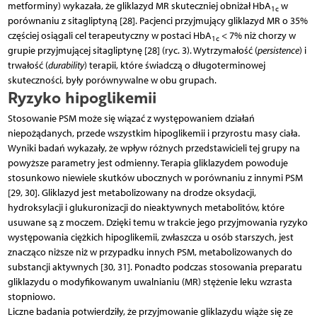
metforminy) wykazała, że gliklazyd MR skuteczniej obniżał HbA
w
1c
porównaniu z sitagliptyną [28]. Pacjenci przyjmujący gliklazyd MR o 35%
częściej osiągali cel terapeutyczny w postaci HbA
< 7% niż chorzy w
1c
grupie przyjmującej sitagliptynę [28] (ryc. 3). Wytrzymałość (
persistence
) i
trwałość (
durability
) terapii, które świadczą o długoterminowej
skuteczności, były porównywalne w obu grupach.
Ryzyko hipoglikemii
Stosowanie PSM może się wiązać z występowaniem działań
niepożądanych, przede wszystkim hipoglikemii i przyrostu masy ciała.
Wyniki badań wykazały, że wpływ różnych przedstawicieli tej grupy na
powyższe parametry jest odmienny. Terapia gliklazydem powoduje
stosunkowo niewiele skutków ubocznych w porównaniu z innymi PSM
[29, 30]. Gliklazyd jest metabolizowany na drodze oksydacji,
hydroksylacji i glukuronizacji do nieaktywnych metabolitów, które
usuwane są z moczem. Dzięki temu w trakcie jego przyjmowania ryzyko
występowania ciężkich hipoglikemii, zwłaszcza u osób starszych, jest
znacząco niższe niż w przypadku innych PSM, metabolizowanych do
substancji aktywnych [30, 31]. Ponadto podczas stosowania preparatu
gliklazydu o modyfikowanym uwalnianiu (MR) stężenie leku wzrasta
stopniowo.
Liczne badania potwierdziły, że przyjmowanie gliklazydu wiąże się ze