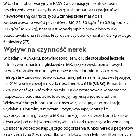
W badaniu obserwacyjnym EASYDia oceniającym skuteczność i
bezpieczeństwo gliklazydu MR w grupie ponad 7000 pacjentów z
niewyrównaną cukrzycą typu 2 zmniejszenie masy ciała
2
zaobserwowano wśród pacjentów z BMI 25–30 kg/m
(o 0,9 kg) oraz >
2
30 kg/m
(o 2,2 kg), natomiast w podgrupie z prawidłowym BMI
pozostawała ona stabilna. Przyrost masy ciała wynosił ok 0,5 kg w ciągu
6 miesięcy [27].
Wpływ na czynność nerek
W badaniu ADVANCE potwierdzono, że w grupie stosującej leczenie
intensywne, oparte na gliklazydzie MR, ryzyko wystąpienia nowych
przypadków albuminurii było niższe o 9%, albuminurii A3 o 30%,
nefropatii – zarówno nowo rozpoznanej, jak i nasilenia już występującej
– o 21%, a schyłkowej niewydolności nerek o 65% [35, 36]. Ponadto u
62% pacjentów, u których albuminuria A2 występowała w momencie
rozpoczęcia badania, odnotowano jej regresję o jedno stadium.
Większość chorych pod koniec obserwacji osiągnęła normalizację
wydalania albuminy z moczem. Pozytywny wpływ terapii z
wykorzystaniem gliklazydu MR na funkcję nerek stwierdzono także w
obserwacji odległej, w perspektywie 10 lat od rozpoczęcia leczenia [36].
Co istotne wobec postępującego pogorszenia funkcji nerek u pacjentów
z cukrzycą typu 2, w przypadku wielu leków przeciwhiperglikemicznych