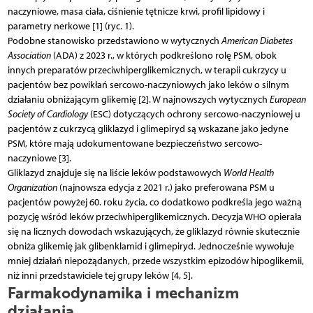
naczyniowe, masa ciała, ciśnienie tętnicze krwi, profil lipidowy i
parametry nerkowe [1] (ryc. 1).
Podobne stanowisko przedstawiono w wytycznych
American Diabetes
Association
(ADA) z 2023 r., w których podkreślono rolę PSM, obok
innych preparatów przeciwhiperglikemicznych, w terapii cukrzycy u
pacjentów bez powikłań sercowo-naczyniowych jako leków o silnym
działaniu obniżającym glikemię [2]. W najnowszych wytycznych
European
Society of Cardiology
(ESC) dotyczących ochrony sercowo-naczyniowej u
pacjentów z cukrzycą gliklazyd i glimepiryd są wskazane jako jedyne
PSM, które mają udokumentowane bezpieczeństwo sercowo-
naczyniowe [3].
Gliklazyd znajduje się na liście leków podstawowych
World Health
Organization
(najnowsza edycja z 2021 r.) jako preferowana PSM u
pacjentów powyżej 60. roku życia, co dodatkowo podkreśla jego ważną
pozycję wśród leków przeciwhiperglikemicznych. Decyzja WHO opierała
się na licznych dowodach wskazujących, że gliklazyd równie skutecznie
obniża glikemię jak glibenklamid i glimepiryd. Jednocześnie wywołuje
mniej działań niepożądanych, przede wszystkim epizodów hipoglikemii,
niż inni przedstawiciele tej grupy leków [4, 5].
Farmakodynamika i mechanizm
działania