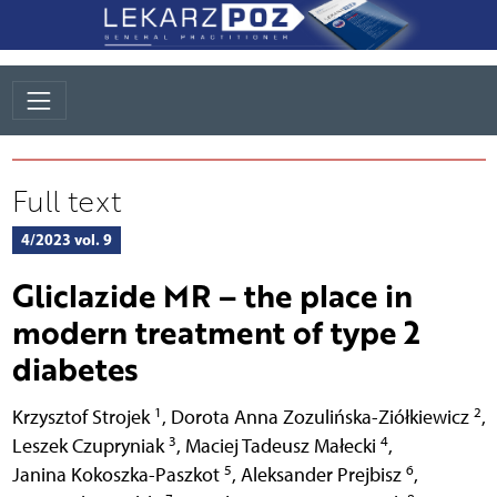
Full text
4/2023 vol. 9
Gliclazide MR – the place in
modern treatment of type 2
diabetes
1
2
Krzysztof Strojek
,
Dorota Anna Zozulińska-Ziółkiewicz
,
3
4
Leszek Czupryniak
,
Maciej Tadeusz Małecki
,
5
6
Janina Kokoszka-Paszkot
,
Aleksander Prejbisz
,