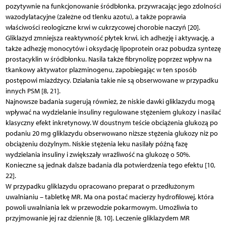
pozytywnie na funkcjonowanie śródbłonka, przywracając jego zdolności
wazodylatacyjne (zależne od tlenku azotu), a także poprawia
właściwości reologiczne krwi w cukrzycowej chorobie naczyń [20].
Gliklazyd zmniejsza reaktywność płytek krwi, ich adhezję i aktywację, a
także adhezję monocytów i oksydację lipoprotein oraz pobudza syntezę
prostacyklin w śródbłonku. Nasila także fibrynolizę poprzez wpływ na
tkankowy aktywator plazminogenu, zapobiegając w ten sposób
postępowi miażdżycy. Działania takie nie są obserwowane w przypadku
innych PSM [8, 21].
Najnowsze badania sugerują również, że niskie dawki gliklazydu mogą
wpływać na wydzielanie insuliny regulowane stężeniem glukozy i nasilać
klasyczny efekt inkretynowy. W doustnym teście obciążenia glukozą po
podaniu 20 mg gliklazydu obserwowano niższe stężenia glukozy niż po
obciążeniu dożylnym. Niskie stężenia leku nasilały późną fazę
wydzielania insuliny i zwiększały wrażliwość na glukozę o 50%.
Konieczne są jednak dalsze badania dla potwierdzenia tego efektu [10,
22].
W przypadku gliklazydu opracowano preparat o przedłużonym
uwalnianiu – tabletkę MR. Ma ona postać macierzy hydrofilowej, która
powoli uwalniania lek w przewodzie pokarmowym. Umożliwia to
przyjmowanie jej raz dziennie [8, 10]. Leczenie gliklazydem MR