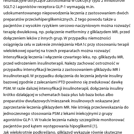
refundacyjne dotyczące zastosowania w cukrzycy typu 2 inhibitorów
SGLT-2 i agonistów receptora GLP-1 wymagają m.in.
udokumentowanego niepowodzenia leczenia z zastosowaniem dwóch
preparatów przeciwhiperglikemicznych. Z tego powodu także u
pacjentów z wysokim ryzykiem sercowo-naczyniowym można rozważyć
terapię dwulekową, np. połączenie metforminy z gliklazydem MR, przed
dołączeniem leków z innych grup. W przypadku niemożności
osiągnięcia celu w zakresie zmniejszenia HbA1c przy stosowaniu terapii
wielolekowej opartej na trzech preparatach można rozważyć
intensyfikację leczenia i włączenie czwartego leku, np. gliklazydu MR,
przed wdrożeniem insulinoterapii. Należy zachować ostrożność w
przypadku intensyfikacji leczenia z zastosowaniem gliklazydu MR i
insulinoterapii. W przypadku dołączenia do leczenia jedynie insuliny
bazowej zgodnie z zalecaniami PTD powinno się zredukować dawkę
PSM. W razie dalszej intensyfikacji insulinoterapii, dołączenia insuliny
krótko działającej w schematach baza plus lub baza bolus albo
preparatów dwufazowych/mieszanek insulinowych wskazane jest
zaprzestanie leczenia gliklazydem MR. Nie istnieją przeciwwskazania do
jednoczesnego stosowania PSM z lekami iniekcyjnymi z grupy
agonistów GLP-1. W trakcie leczenia należy szczególnie monitorować
pacjentów pod kątem występowania hipoglikemii [1].
Jak wielokrotnie podkreślano, gliklazyd wykazuje równie skuteczne