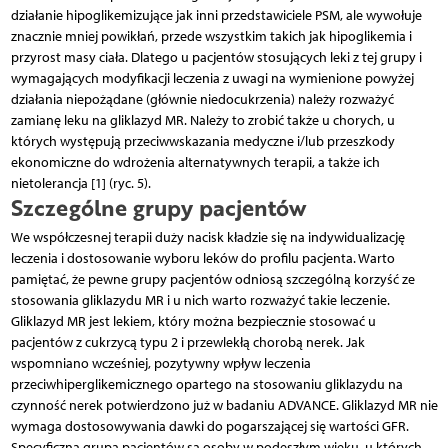
działanie hipoglikemizujące jak inni przedstawiciele PSM, ale wywołuje
znacznie mniej powikłań, przede wszystkim takich jak hipoglikemia i
przyrost masy ciała. Dlatego u pacjentów stosujących leki z tej grupy i
wymagających modyfikacji leczenia z uwagi na wymienione powyżej
działania niepożądane (głównie niedocukrzenia) należy rozważyć
zamianę leku na gliklazyd MR. Należy to zrobić także u chorych, u
których występują przeciwwskazania medyczne i/lub przeszkody
ekonomiczne do wdrożenia alternatywnych terapii, a także ich
nietolerancja [1] (ryc. 5).
Szczególne grupy pacjentów
We współczesnej terapii duży nacisk kładzie się na indywidualizację
leczenia i dostosowanie wyboru leków do profilu pacjenta. Warto
pamiętać, że pewne grupy pacjentów odniosą szczególną korzyść ze
stosowania gliklazydu MR i u nich warto rozważyć takie leczenie.
Gliklazyd MR jest lekiem, który można bezpiecznie stosować u
pacjentów z cukrzycą typu 2 i przewlekłą chorobą nerek. Jak
wspomniano wcześniej, pozytywny wpływ leczenia
przeciwhiperglikemicznego opartego na stosowaniu gliklazydu na
czynność nerek potwierdzono już w badaniu ADVANCE. Gliklazyd MR nie
wymaga dostosowywania dawki do pogarszającej się wartości GFR.
Specyficzną grupą pacjentów są osoby w podeszłym wieku, u których