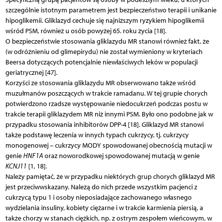
szczególnie istotnym parametrem jest bezpieczeństwo terapii i unikanie
hipoglikemii. Gliklazyd cechuje się najniższym ryzykiem hipoglikemii
wśród PSM, również u osób powyżej 65. roku życia [18].
O bezpieczeństwie stosowania gliklazydu MR stanowi również fakt, że
(w odróżnieniu od glimepirydu) nie został wymieniony w kryteriach
Beersa dotyczących potencjalnie niewłaściwych leków w populacji
geriatrycznej [47].
Korzyści ze stosowania gliklazydu MR obserwowano także wśród
muzułmanów poszczących w trakcie ramadanu. W tej grupie chorych
potwierdzono rzadsze występowanie niedocukrzeń podczas postu w
trakcie terapii gliklazydem MR niż innymi PSM. Było ono podobne jak w
przypadku stosowania inhibitorów DPP-4 [18]. Gliklazyd MR stanowi
także podstawę leczenia w innych typach cukrzycy, tj. cukrzycy
monogenowej – cukrzycy MODY spowodowanej obecnością mutacji w
genie
HNF1A
oraz noworodkowej spowodowanej mutacją w genie
KCNJ11
[1, 18].
Należy pamiętać, że w przypadku niektórych grup chorych gliklazyd MR
jest przeciwwskazany. Należą do nich przede wszystkim pacjenci z
cukrzycą typu 1 i osoby nieposiadające zachowanego własnego
wydzielania insuliny, kobiety ciężarne i w trakcie karmienia piersią, a
także chorzy w stanach ciężkich, np. z ostrym zespołem wieńcowym, w