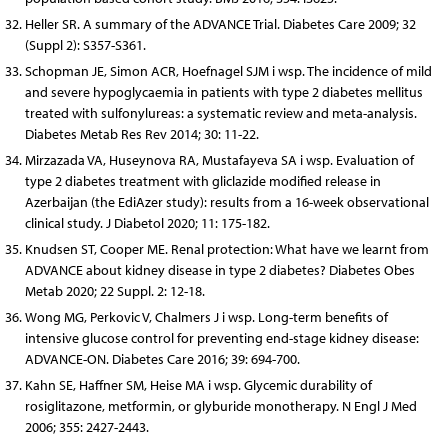
Heller SR. A summary of the ADVANCE Trial. Diabetes Care 2009; 32
(Suppl 2): S357-S361.
Schopman JE, Simon ACR, Hoefnagel SJM i wsp. The incidence of mild
and severe hypoglycaemia in patients with type 2 diabetes mellitus
treated with sulfonylureas: a systematic review and meta-analysis.
Diabetes Metab Res Rev 2014; 30: 11-22.
Mirzazada VA, Huseynova RA, Mustafayeva SA i wsp. Evaluation of
type 2 diabetes treatment with gliclazide modified release in
Azerbaijan (the EdiAzer study): results from a 16-week observational
clinical study. J Diabetol 2020; 11: 175-182.
Knudsen ST, Cooper ME. Renal protection: What have we learnt from
ADVANCE about kidney disease in type 2 diabetes? Diabetes Obes
Metab 2020; 22 Suppl. 2: 12-18.
Wong MG, Perkovic V, Chalmers J i wsp. Long-term benefits of
intensive glucose control for preventing end-stage kidney disease:
ADVANCE-ON. Diabetes Care 2016; 39: 694-700.
Kahn SE, Haffner SM, Heise MA i wsp. Glycemic durability of
rosiglitazone, metformin, or glyburide monotherapy. N Engl J Med
2006; 355: 2427-2443.