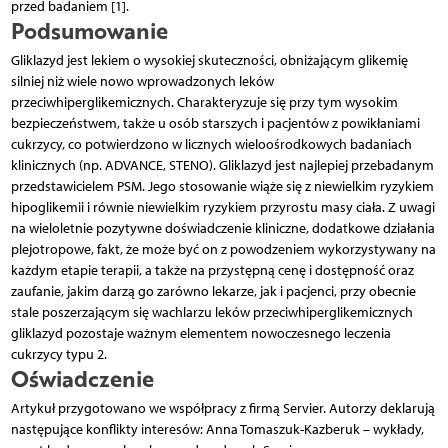
przed badaniem [1].
Podsumowanie
Gliklazyd jest lekiem o wysokiej skuteczności, obniżającym glikemię
silniej niż wiele nowo wprowadzonych leków
przeciwhiperglikemicznych. Charakteryzuje się przy tym wysokim
bezpieczeństwem, także u osób starszych i pacjentów z powikłaniami
cukrzycy, co potwierdzono w licznych wieloośrodkowych badaniach
klinicznych (np. ADVANCE, STENO). Gliklazyd jest najlepiej przebadanym
przedstawicielem PSM. Jego stosowanie wiąże się z niewielkim ryzykiem
hipoglikemii i równie niewielkim ryzykiem przyrostu masy ciała. Z uwagi
na wieloletnie pozytywne doświadczenie kliniczne, dodatkowe działania
plejotropowe, fakt, że może być on z powodzeniem wykorzystywany na
każdym etapie terapii, a także na przystępną cenę i dostępność oraz
zaufanie, jakim darzą go zarówno lekarze, jak i pacjenci, przy obecnie
stale poszerzającym się wachlarzu leków przeciwhiperglikemicznych
gliklazyd pozostaje ważnym elementem nowoczesnego leczenia
cukrzycy typu 2.
Oświadczenie
Artykuł przygotowano we współpracy z firmą Servier. Autorzy deklarują
następujące konflikty interesów: Anna Tomaszuk-Kazberuk – wykłady,