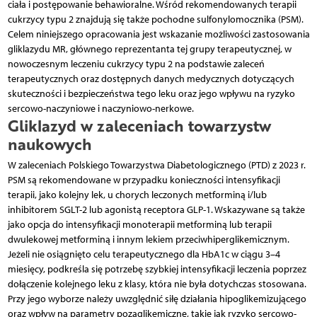
ciała i postępowanie behawioralne. Wśród rekomendowanych terapii
cukrzycy typu 2 znajdują się także pochodne sulfonylomocznika (PSM).
Celem niniejszego opracowania jest wskazanie możliwości zastosowania
gliklazydu MR, głównego reprezentanta tej grupy terapeutycznej, w
nowoczesnym leczeniu cukrzycy typu 2 na podstawie zaleceń
terapeutycznych oraz dostępnych danych medycznych dotyczących
skuteczności i bezpieczeństwa tego leku oraz jego wpływu na ryzyko
sercowo-naczyniowe i naczyniowo-nerkowe.
Gliklazyd w zaleceniach towarzystw
naukowych
W zaleceniach Polskiego Towarzystwa Diabetologicznego (PTD) z 2023 r.
PSM są rekomendowane w przypadku konieczności intensyfikacji
terapii, jako kolejny lek, u chorych leczonych metforminą i/lub
inhibitorem SGLT-2 lub agonistą receptora GLP-1. Wskazywane są także
jako opcja do intensyfikacji monoterapii metforminą lub terapii
dwulekowej metforminą i innym lekiem przeciwhiperglikemicznym.
Jeżeli nie osiągnięto celu terapeutycznego dla HbA1c w ciągu 3–4
miesięcy, podkreśla się potrzebę szybkiej intensyfikacji leczenia poprzez
dołączenie kolejnego leku z klasy, która nie była dotychczas stosowana.
Przy jego wyborze należy uwzględnić siłę działania hipoglikemizującego
oraz wpływ na parametry pozaglikemiczne, takie jak ryzyko sercowo-