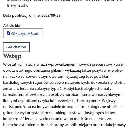
Białymstoku
Data publikacji online: 2023/09/28
Article file
Gliklazyd MR.pdf
Get citation
Wstęp
W ostatnich latach, wraz z wprowadzeniem nowych preparatów, które
oprócz istotnego obniżania glikemii wykazują także pozytywny wpływ
na ryzyko sercowo-naczyniowe, zmniejszają częstość powikłań
kardiologicznych i zgonów sercowo-naczyniowych, dokonała się istotna
zmiana w leczeniu cukrzycy typu 2. Modyfikacji uległy schematy
farmakoterapii, zwłaszcza u osób z chorobami sercowo-naczyniowymi,
licznymi czynnikami ryzyka lub przewlekłą chorobą nerek. Większy
nacisk położono na indywidualnie dobrane farmakologiczne obniżenie
glikemii z wykorzystaniem szerokiego zestawu dostępnych leków,
konieczność leczenia wielokierunkowego (nadciśnienie tętnicze,
hipercholesterolemia, inne choroby współistniejące) oraz redukcję masy