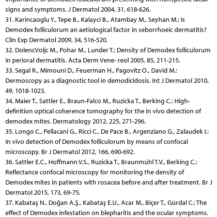
signs and symptoms. J Dermatol 2004, 31, 618-626.
31. Karincaoglu Y., Tepe B., Kalayci B., Atambay M., Seyhan M.: Is
Demodex folliculorum an aetiological factor in seborrhoeic dermatitis?
Clin Exp Dermatol 2009, 34, 516-520.
32. DolencVoljc M., Pohar M., Lunder T.: Density of Demodex folliculorum
in perioral dermatitis. Acta Derm Vene- reol 2005, 85, 211-215.
33. Segal R., Mimouni D., Feuerman H., Pagovitz O., David M.:
Dermoscopy as a diagnostic tool in demodicidosis. Int J Dermatol 2010,
49, 1018-1023.
34. Maier T., Sattler E., Braun-Falco M., Ruzicka T., Berking C.: High-
definition optical coherence tomography for the in vivo detection of
demodex mites. Dermatology 2012, 225, 271-296.
35. Longo C., Pellacani G., Ricci C., De Pace B., Argenziano G., Zalaudek I.:
In vivo detection of Demodex folliculorum by means of confocal
microscopy. Br J Dermatol 2012, 166, 690-692.
36. Sattler E.C., Hoffmann V.S., Ruzicka T., Braunmühl T.V., Berking C.:
Reflectance confocal microscopy for monitoring the density of
Demodex mites in patients with rosacea before and after treatment. Br J
Dermatol 2015, 173, 69-75.
37. Kabataş N., Doğan A.Ş., Kabataş E.U., Acar M., Biçer T., Gürdal C.: The
effect of Demodex infestation on blepharitis and the ocular symptoms.