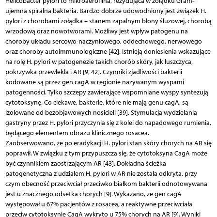
Helicobacter pylori to mikroaerofilna, rezydująca w żołądku Gram-
ujemna spiralna bakteria. Bardzo dobrze udowodniony jest związek H.
pylori z chorobami żołądka – stanem zapalnym błony śluzowej, chorobą
wrzodową oraz nowotworami. Możliwy jest wpływ patogenu na
choroby układu sercowo-naczyniowego, oddechowego, nerwowego
oraz choroby autoimmunologiczne [42]. Istnieją doniesienia wskazujące
na rolę H. pylori w patogenezie takich chorób skóry, jak łuszczyca,
pokrzywka przewlekła i AR [9, 42]. Czynniki zjadliwości bakterii
kodowane są przez gen cagA w regionie nazywanym wyspami
patogenności. Tylko szczepy zawierające wspomniane wyspy syntezują
cytotoksynę. Co ciekawe, bakterie, które nie mają genu cagA, są
izolowane od bezobjawowych nosicieli [39]. Stymulacja wydzielania
gastryny przez H. pylori przyczynia się z kolei do napadowego rumienia,
będącego elementem obrazu klinicznego rosacea.
Zaobserwowano, że po eradykacji H. pylori stan skóry chorych na AR się
poprawił. W związku z tym przypuszcza się, że cytotoksyna CagA może
być czynnikiem zaostrzającym AR [43]. Dokładna ścieżka
patogenetyczna z udziałem H. pylori w AR nie została odkryta, przy
czym obecność przeciwciał przeciwko białkom bakterii odnotowywana
jest u znacznego odsetka chorych [9]. Wykazano, że gen cagA
występował u 67% pacjentów z rosacea, a reaktywne przeciwciała
przeciw cytotoksynie CagA wykryto u 75% chorych na AR [9]. Wyniki