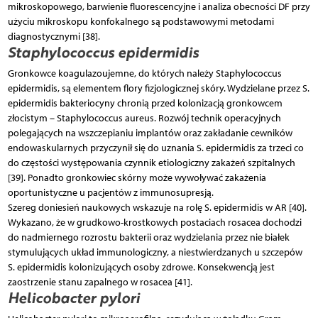
mikroskopowego, barwienie fluorescencyjne i analiza obecności DF przy
użyciu mikroskopu konfokalnego są podstawowymi metodami
diagnostycznymi [38].
Staphylococcus epidermidis
Gronkowce koagulazoujemne, do których należy Staphylococcus
epidermidis, są elementem flory fizjologicznej skóry. Wydzielane przez S.
epidermidis bakteriocyny chronią przed kolonizacją gronkowcem
złocistym – Staphylococcus aureus. Rozwój technik operacyjnych
polegających na wszczepianiu implantów oraz zakładanie cewników
endowaskularnych przyczynił się do uznania S. epidermidis za trzeci co
do częstości występowania czynnik etiologiczny zakażeń szpitalnych
[39]. Ponadto gronkowiec skórny może wywoływać zakażenia
oportunistyczne u pacjentów z immunosupresją.
Szereg doniesień naukowych wskazuje na rolę S. epidermidis w AR [40].
Wykazano, że w grudkowo-krostkowych postaciach rosacea dochodzi
do nadmiernego rozrostu bakterii oraz wydzielania przez nie białek
stymulujących układ immunologiczny, a niestwierdzanych u szczepów
S. epidermidis kolonizujących osoby zdrowe. Konsekwencją jest
zaostrzenie stanu zapalnego w rosacea [41].
Helicobacter pylori