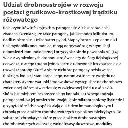
Udział drobnoustrojów w rozwoju
postaci grudkowo-krostkowej trądziku
różowatego
Rola czynników infekcyjnych w patogenezie AR jest coraz lepiej
zbadana. Ocenia się, że takie patogeny, jak Demodex folliculorum,
Bacillus oleronius, Helicobacter pylori, Staphylococcus epidermidis i
Chlamydophila pneumoniae, mogą odgrywać rolę w stymulacji
odpowiedzi immunologicznej i przyczyniać się do powstania AR [14].
Wiele z wymienionych drobnoustrojów należy do flory fizjologicznej
człowieka, dlatego trudno jednoznacznie udowodnić ich znaczenie dla
rozwoju choroby. Określa się, że niektóre patogeny pełnią ważną
funkcję w indukcji stanu zapalnego, natomiast inne, ze względu na
charakterystyczne warunki środowiskowe występujące na chorobowo
zmienionej skórze, stwierdza się w zwiększonej ilości u osób z AR.
Skóra jest miejscem bezpośredniego kontaktu z różnego rodzaju
patogenami. Na jej powierzchni znajdują się mikroorganizmy (bakterie i
grzyby), które ściśle współdziałają z układem immunologicznym i
chronią przed atakiem chorobotwórczych czynników infekcyjnych. Do
substancji chroniących skórę przed atakiem drobnoustrojów
chorobotwórczych zalicza się wolne kwasy tłuszczowe, moduliny