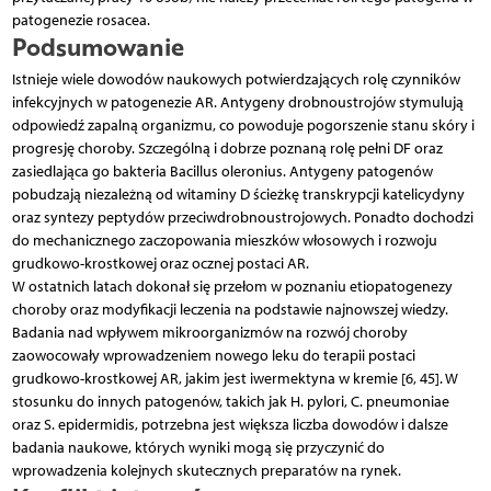
patogenezie rosacea.
Podsumowanie
Istnieje wiele dowodów naukowych potwierdzających rolę czynników
infekcyjnych w patogenezie AR. Antygeny drobnoustrojów stymulują
odpowiedź zapalną organizmu, co powoduje pogorszenie stanu skóry i
progresję choroby. Szczególną i dobrze poznaną rolę pełni DF oraz
zasiedlająca go bakteria Bacillus oleronius. Antygeny patogenów
pobudzają niezależną od witaminy D ścieżkę transkrypcji katelicydyny
oraz syntezy peptydów przeciwdrobnoustrojowych. Ponadto dochodzi
do mechanicznego zaczopowania mieszków włosowych i rozwoju
grudkowo-krostkowej oraz ocznej postaci AR.
W ostatnich latach dokonał się przełom w poznaniu etiopatogenezy
choroby oraz modyfikacji leczenia na podstawie najnowszej wiedzy.
Badania nad wpływem mikroorganizmów na rozwój choroby
zaowocowały wprowadzeniem nowego leku do terapii postaci
grudkowo-krostkowej AR, jakim jest iwermektyna w kremie [6, 45]. W
stosunku do innych patogenów, takich jak H. pylori, C. pneumoniae
oraz S. epidermidis, potrzebna jest większa liczba dowodów i dalsze
badania naukowe, których wyniki mogą się przyczynić do
wprowadzenia kolejnych skutecznych preparatów na rynek.