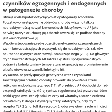
czynników egzogennych i endogennych
w patogenezie choroby
Istnieje wiele hipotez dotyczących etiopatogenezy schorzenia.
Początkowo występowanie objawów choroby wiązano tylko z
nadreaktywnością naczyń krwionośnych i klasyfikowano AR jako
nerwicę naczynioruchową [8]. Obecnie uważa się, że podłoże choroby
jest wieloczynnikowe [9].
Współwystępowanie predyspozycji genetycznej oraz zewnętrznych
czynników zaostrzających przyczynia się do nadaktywności szlaków
neuroendokrynnych oraz rozwoju stanu zapalnego [2, 10]. Do głównych
czynników zaostrzających AR zalicza się: stres, spożywanie ostrych
potraw i alkoholu, zmiany temperatury, ekspozycję na promieniowanie
ultrafioletowe oraz czynniki infekcyjne [6].
Wykazano, że predyspozycja genetyczna wraz z czynnikami
zaostrzającymi przebieg choroby prowadzi do powstania stresu
retikulum endoplazmatycznego [11]. W przebiegu AR dochodzi do nad­
ekspresji katelicydyny, której synteza regulowana jest przez dwa różne
szlaki sygnałowe. Istnieje szlak zależny od witaminy D oraz niezależna
od witaminy D droga aktywacji syntezy katelicydyny, przy czym
receptor TLR 2 (ang. toll like receptor 2) odgrywa główną rolę w inicjacji
drugiej ścieżki [11]. Receptory TLR 2 stwierdza się na komórkach stanu