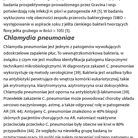
badania prospektywnego prowadzonego przez Gravina i wsp.
potwierdzają rolę infekcji H. plori w patogenezie AR [5]. W badaniu
wykluczono rolę obecności zespołu przerostu bakteryjnego (SIBO –
występowanie w aspiracie soku z jelita cienkiego bakterii tworzących
florę jelita grubego w ilości > 105) [5].
Chlamydia pneumoniae
Chlamydia pneumoniae jest jednym z patogenów wywołujących
odoskrzelowe zapalenie płuc. To wewnątrzkomórkowa bakteria, w
związku z czym nie jest możliwa identyfikacja patogenu klasycznymi
technikami mikrobiologicznymi. W diagnostyce zakażeń C. pneumoniae
wykorzystuje się metody serologiczne [39]. Bakteria jest wrażliwa tylko
na antybiotyki penetrujące do wnętrza komórki eukariotycznej, takie
jak erytromycyna, klarytromycyna, azytromycyna oraz doksycyklina.
Chlamydia pneumoniae jest oporna na antybiotyki β-laktamowe [39].
Przewlekłe zakażenie C. pneumoniae może powodować choroby układu
sercowo-naczyniowego, astmę, a także odgrywać rolę w patogenezie
AR [39, 44]. Antygeny C. pneumoniae znaleziono w 40% biopsji
skórnych pacjentów chorujących na AR, natomiast reaktywne
przeciwciała przeciwko C. pneumoniae były obecne we krwi w 80%
przypadków [44]. Ze względu na niewielką grupę badaną (w
przytaczanej pracy 10 osób) nie należy przeceniać roli tego patogenu w