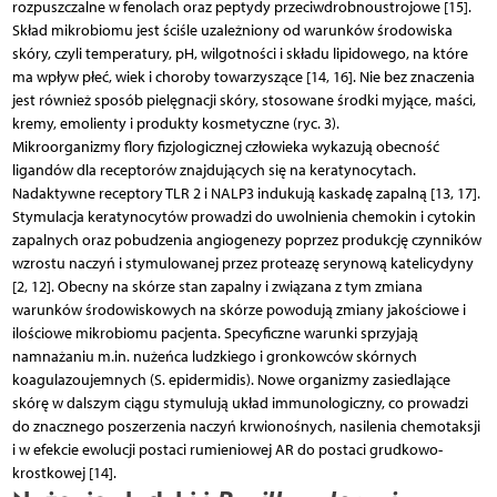
rozpuszczalne w fenolach oraz peptydy przeciwdrobnoustrojowe [15].
Skład mikrobiomu jest ściśle uzależniony od warunków środowiska
skóry, czyli temperatury, pH, wilgotności i składu lipidowego, na które
ma wpływ płeć, wiek i choroby towarzyszące [14, 16]. Nie bez znaczenia
jest również sposób pielęgnacji skóry, stosowane środki myjące, maści,
kremy, emolienty i produkty kosmetyczne (ryc. 3).
Mikroorganizmy flory fizjologicznej człowieka wykazują obecność
ligandów dla receptorów znajdujących się na keratynocytach.
Nadaktywne receptory TLR 2 i NALP3 indukują kaskadę zapalną [13, 17].
Stymulacja keratynocytów prowadzi do uwolnienia chemokin i cytokin
zapalnych oraz pobudzenia angiogenezy poprzez produkcję czynników
wzrostu naczyń i stymulowanej przez proteazę serynową katelicydyny
[2, 12]. Obecny na skórze stan zapalny i związana z tym zmiana
warunków środowiskowych na skórze powodują zmiany jakościowe i
ilościowe mikrobiomu pacjenta. Specyficzne warunki sprzyjają
namnażaniu m.in. nużeńca ludzkiego i gronkowców skórnych
koagulazoujemnych (S. epidermidis). Nowe organizmy zasiedlające
skórę w dalszym ciągu stymulują układ immunologiczny, co prowadzi
do znacznego poszerzenia naczyń krwionośnych, nasilenia chemotaksji
i w efekcie ewo­lucji postaci rumieniowej AR do postaci grudkowo-
krostkowej [14].