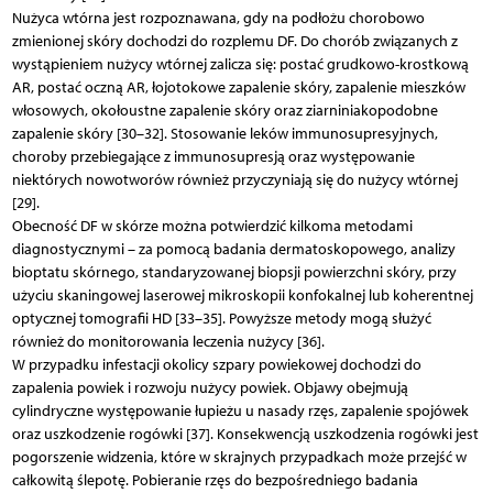
Nużyca wtórna jest rozpoznawana, gdy na podłożu chorobowo
zmienionej skóry dochodzi do rozplemu DF. Do chorób związanych z
wystąpieniem nużycy wtórnej zalicza się: postać grudkowo-krostkową
AR, postać oczną AR, łojotokowe zapalenie skóry, zapalenie mieszków
włosowych, okołoustne zapalenie skóry oraz ziarniniakopodobne
zapalenie skóry [30–32]. Stosowanie leków immunosupresyjnych,
choroby przebiegające z immunosupresją oraz występowanie
niektórych nowotworów również przyczyniają się do nużycy wtórnej
[29].
Obecność DF w skórze można potwierdzić kilkoma metodami
diagnostycznymi – za pomocą badania dermatoskopowego, analizy
bioptatu skórnego, standaryzowanej biopsji powierzchni skóry, przy
użyciu skaningowej laserowej mikroskopii konfokalnej lub koherentnej
optycznej tomografii HD [33–35]. Powyższe metody mogą służyć
również do monitorowania leczenia nużycy [36].
W przypadku infestacji okolicy szpary powiekowej dochodzi do
zapalenia powiek i rozwoju nużycy powiek. Objawy obejmują
cylindryczne występowanie łupieżu u nasady rzęs, zapalenie spojówek
oraz uszkodzenie rogówki [37]. Konsekwencją uszkodzenia rogówki jest
pogorszenie widzenia, które w skrajnych przypadkach może przejść w
całkowitą ślepotę. Pobieranie rzęs do bezpośredniego badania