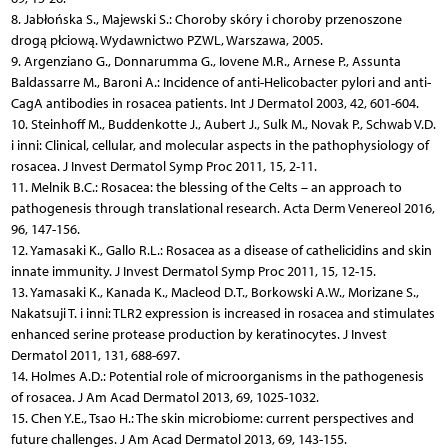
8. Jabłońska S., Majewski S.: Choroby skóry i choroby przenoszone
drogą płciową. Wydawnictwo PZWL, Warszawa, 2005.
9. Argenziano G., Donnarumma G., Iovene M.R., Arnese P., Assunta
Baldassarre M., Baroni A.: Incidence of anti-Helicobacter pylori and anti-
CagA antibodies in rosacea patients. Int J Dermatol 2003, 42, 601-604.
10. Steinhoff M., Buddenkotte J., Aubert J., Sulk M., Novak P., Schwab V.D.
i inni: Clinical, cellular, and molecular aspects in the pathophysiology of
rosacea. J Invest Dermatol Symp Proc 2011, 15, 2-11.
11. Melnik B.C.: Rosacea: the blessing of the Celts – an approach to
pathogenesis through translational research. Acta Derm Venereol 2016,
96, 147-156.
12. Yamasaki K., Gallo R.L.: Rosacea as a disease of cathelicidins and skin
innate immunity. J Invest Dermatol Symp Proc 2011, 15, 12-15.
13. Yamasaki K., Kanada K., Macleod D.T., Borkowski A.W., Morizane S.,
Nakatsuji T. i inni: TLR2 expression is increased in rosacea and stimulates
enhanced serine protease production by keratinocytes. J Invest
Dermatol 2011, 131, 688-697.
14. Holmes A.D.: Potential role of microorganisms in the pathogenesis
of rosacea. J Am Acad Dermatol 2013, 69, 1025-1032.
15. Chen Y.E., Tsao H.: The skin microbiome: current perspectives and
future challenges. J Am Acad Dermatol 2013, 69, 143-155.