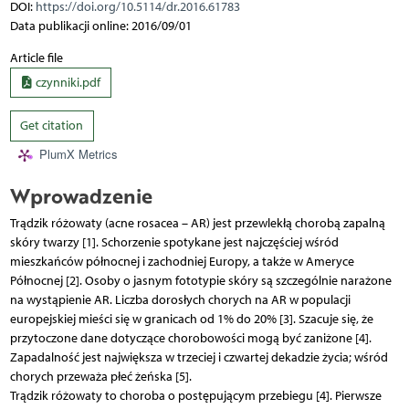
DOI:
https://doi.org/10.5114/dr.2016.61783
Data publikacji online: 2016/09/01
Article file
czynniki.pdf
Get citation
PlumX Metrics
Wprowadzenie
Trądzik różowaty (acne rosacea – AR) jest przewlekłą chorobą zapalną
skóry twarzy [1]. Schorzenie spotykane jest najczęściej wśród
mieszkańców północnej i zachodniej Europy, a także w Ameryce
Północnej [2]. Osoby o jasnym fototypie skóry są szczególnie narażone
na wystąpienie AR. Liczba dorosłych chorych na AR w populacji
europejskiej mieści się w granicach od 1% do 20% [3]. Szacuje się, że
przytoczone dane dotyczące chorobowości mogą być zaniżone [4].
Zapadalność jest największa w trzeciej i czwartej dekadzie życia; wśród
chorych przeważa płeć żeńska [5].
Trądzik różowaty to choroba o postępującym przebiegu [4]. Pierwsze