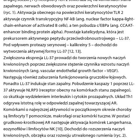
zapalnego, nerwach obwodowych oraz powierzchni keratynocytów
(ryc. 1). Aktywacja obecnego na powierzchni keratynocytów TLR 2
aktywuje czynnik transkrypcyjny NF-kB (ang. nuclear factor kappa-light-
chain-enhancer of activated B cells), a ten pobudza c/EBPa (ang. CCAAT-
enhancer binding protein alpha). Powstaje katelicydyna, która jest
prekursorem aktywnego peptydu przeciwdrobnoustrojwego – LL-37.
Pod wpływem proteazy serynowej – kalikreiny 5 – dochodzi do
wytworzenia aktywnej formy LL-37 [12, 13].
Zwiększona ekspresja LL-37 prowadzi do tworzenia nowych naczyń
krwionośnych poprzez zwiększone stężenie czynnika wzrostu naczyń
krwionoś­nych (ang. vascular endothelial growth factor – VEGF).
Następują również zaburzenia funkcjonowania gruczołów łojowych.
Ponadto LL-37 indukuje stan zapalny. Pobudzenie kaspazy 1 poprzez LL-
37 aktywuje NLRP3 (receptor obecny na komórkach stanu zapalnego),
co skutkuje wydzieleniem interleukin i cytokin prozapalnych. Układ Th1
odgrywa istotną rolę w odpowiedzi zapalnej towarzyszącej AR.
Komórkami o najwyższej aktywności w początkowym okresie choroby
są limfocyty T pomocnicze, makrofagi oraz komórki tuczne. W postaci
grudkowo-krostkowej AR następuje aktywacja komórek Langerhansa,
eozynofilów i limfocytów NK [10]. Dochodzi do rozszerzenia naczyń
krwionośnych, obrzęku oraz rozwoju utrwalonego rumienia (ryc. 2).