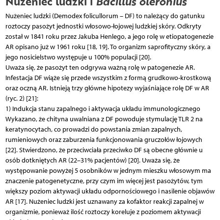
Nużeniec ludzki i
Bacillus oleronius
Nużeniec ludzki (Demodex folicullorum – DF) to należący do gatunku
roztoczy pasożyt jednostki włosowo-łojowej ludzkiej skóry. Odkryty
został w 1841 roku przez Jakuba Henlego, a jego rolę w etiopatogenezie
AR opisano już w 1961 roku [18, 19]. To organizm saprofityczny skóry, a
jego nosicielstwo występuje u 100% populacji [20].
Uważa się, że pasożyt ten odgrywa ważną rolę w patogenezie AR.
Infestacja DF wiąże się przede wszystkim z formą grudkowo-krostkową
oraz oczną AR. Istnieją trzy główne hipotezy wyjaśniające rolę DF w AR
(ryc. 2) [21]:
1) Indukcja stanu zapalnego i aktywacja układu immunologicznego
Wykazano, że chityna uwalniana z DF powoduje stymulację TLR 2 na
keratynocytach, co prowadzi do powstania zmian zapalnych,
rumieniowych oraz zaburzenia funkcjonowania gruczołów łojowych
[22]. Stwierdzono, że przeciwciała przeciwko DF są obecne głównie u
osób dotkniętych AR (22–31% pacjentów) [20]. Uważa się, że
występowanie powyżej 5 osobników w jednym mieszku włosowym ma
znaczenie patogenetyczne, przy czym im więcej jest pasożytów, tym
większy poziom aktywacji układu odpornościowego i nasilenie objawów
AR [17]. Nużeniec ludzki jest uznawany za kofaktor reakcji zapalnej w
organizmie, ponieważ ilość roztoczy koreluje z poziomem aktywacji