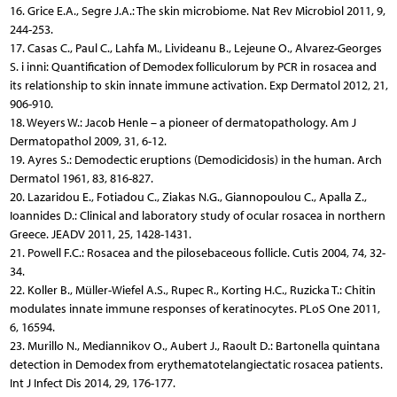
16. Grice E.A., Segre J.A.: The skin microbiome. Nat Rev Microbiol 2011, 9,
244-253.
17. Casas C., Paul C., Lahfa M., Livideanu B., Lejeune O., Alvarez-Georges
S. i inni: Quantification of Demodex folliculorum by PCR in rosacea and
its relationship to skin innate immune activation. Exp Dermatol 2012, 21,
906-910.
18. Weyers W.: Jacob Henle – a pioneer of dermatopathology. Am J
Dermatopathol 2009, 31, 6-12.
19. Ayres S.: Demodectic eruptions (Demodicidosis) in the human. Arch
Dermatol 1961, 83, 816-827.
20. Lazaridou E., Fotiadou C., Ziakas N.G., Giannopoulou C., Apalla Z.,
Ioannides D.: Clinical and laboratory study of ocular rosacea in northern
Greece. JEADV 2011, 25, 1428-1431.
21. Powell F.C.: Rosacea and the pilosebaceous follicle. Cutis 2004, 74, 32-
34.
22. Koller B., Müller-Wiefel A.S., Rupec R., Korting H.C., Ruzicka T.: Chitin
modulates innate immune responses of keratinocytes. PLoS One 2011,
6, 16594.
23. Murillo N., Mediannikov O., Aubert J., Raoult D.: Bartonella quintana
detection in Demodex from erythematotelangiectatic rosacea patients.
Int J Infect Dis 2014, 29, 176-177.