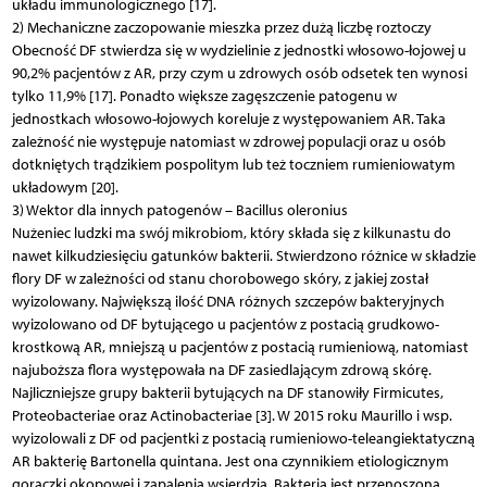
układu immunologicznego [17].
2) Mechaniczne zaczopowanie mieszka przez dużą liczbę roztoczy
Obecność DF stwierdza się w wydzielinie z jednostki włosowo-łojowej u
90,2% pacjentów z AR, przy czym u zdrowych osób odsetek ten wynosi
tylko 11,9% [17]. Ponadto większe zagęszczenie patogenu w
jednostkach włosowo-łojowych koreluje z występowaniem AR. Taka
zależność nie występuje natomiast w zdrowej populacji oraz u osób
dotkniętych trądzikiem pospolitym lub też toczniem rumieniowatym
układowym [20].
3) Wektor dla innych patogenów – Bacillus oleronius
Nużeniec ludzki ma swój mikrobiom, który składa się z kilkunastu do
nawet kilkudziesięciu gatunków bakterii. Stwierdzono różnice w składzie
flory DF w zależności od stanu chorobowego skóry, z jakiej został
wyizolowany. Największą ilość DNA różnych szczepów bakteryjnych
wyizolowano od DF bytującego u pacjentów z postacią grudkowo-
krostkową AR, mniejszą u pacjentów z postacią rumieniową, natomiast
najuboższa flora występowała na DF zasiedlającym zdrową skórę.
Najliczniejsze grupy bakterii bytujących na DF stanowiły Firmicutes,
Proteobacteriae oraz Actinobacteriae [3]. W 2015 roku Maurillo i wsp.
wyizolowali z DF od pacjentki z postacią rumieniowo-teleangiektatyczną
AR bakterię Bartonella quintana. Jest ona czynnikiem etiologicznym
gorączki okopowej i zapalenia wsierdzia. Bakteria jest przenoszona