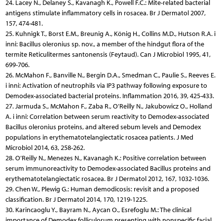
24. Lacey N., Delaney S., Kavanagh K., Powell F.C.: Mite-related bacterial
antigens stimulate inflammatory cells in rosacea. Br J Dermatol 2007,
157, 474-481.
25. Kuhnigk T., Borst E.M., Breunig A., König H., Collins M.D., Hutson R.A. i
inni: Bacillus oleronius sp. nov., a member of the hindgut flora of the
termite Reticulitermes santonensis (Feytaud). Can J Microbiol 1995, 41,
699-706.
26. McMahon F., Banville N., Bergin D.A., Smedman C., Paulie S., Reeves E.
i inni: Activation of neutrophils via IP3 pathway following exposure to
Demodex-associated bacterial proteins. Inflammation 2016, 39, 425-433.
27. Jarmuda S., McMahon F., Zaba R., O’Reilly N., Jakubowicz O., Holland
A. i inni: Correlation between serum reactivity to Demodex-associated
Bacillus oleronius proteins, and altered sebum levels and Demodex
populations in erythematotelangiectatic rosacea patients. J Med
Microbiol 2014, 63, 258-262.
28. O’Reilly N., Menezes N., Kavanagh K.: Positive correlation between
serum immunoreactivity to Demodex-associated Bacillus proteins and
erythematotelangiectatic rosacea. Br J Dermatol 2012, 167, 1032-1036.
29. Chen W., Plewig G.: Human demodicosis: revisit and a proposed
classification. Br J Dermatol 2014, 170, 1219-1225.
30. Karincaoglu Y., Bayram N., Aycan O., Esrefoglu M.: The clinical
importance of Demodex folliculorum presenting with nonspecific facial