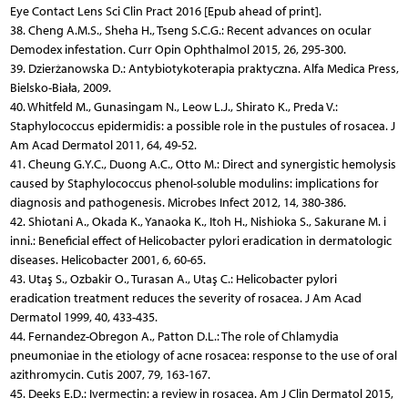
Eye Contact Lens Sci Clin Pract 2016 [Epub ahead of print].
38. Cheng A.M.S., Sheha H., Tseng S.C.G.: Recent advances on ocular
Demodex infestation. Curr Opin Ophthalmol 2015, 26, 295-300.
39. Dzierżanowska D.: Antybiotykoterapia praktyczna. Alfa Medica Press,
Bielsko-Biała, 2009.
40. Whitfeld M., Gunasingam N., Leow L.J., Shirato K., Preda V.:
Staphylococcus epidermidis: a possible role in the pustules of rosacea. J
Am Acad Dermatol 2011, 64, 49-52.
41. Cheung G.Y.C., Duong A.C., Otto M.: Direct and synergistic hemolysis
caused by Staphylococcus phenol-soluble modulins: implications for
diagnosis and pathogenesis. Microbes Infect 2012, 14, 380-386.
42. Shiotani A., Okada K., Yanaoka K., Itoh H., Nishioka S., Sakurane M. i
inni.: Beneficial effect of Helicobacter pylori eradication in dermatologic
diseases. Helicobacter 2001, 6, 60-65.
43. Utaş S., Ozbakir O., Turasan A., Utaş C.: Helicobacter pylori
eradication treatment reduces the severity of rosacea. J Am Acad
Dermatol 1999, 40, 433-435.
44. Fernandez-Obregon A., Patton D.L.: The role of Chlamydia
pneumoniae in the etiology of acne rosacea: response to the use of oral
azithromycin. Cutis 2007, 79, 163-167.
45. Deeks E.D.: Ivermectin: a review in rosacea. Am J Clin Dermatol 2015,