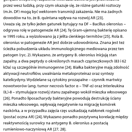
przez wesz ludzką, przy czym okazuje się, że różne gatunki roztoczy
(m.in. DF) mogą być wektorem transmisji zakażenia. Nie ma żadnych
dowodów na to, że B. quintana wpływa na rozwój AR [23].
Uważa się, że tylko jeden gatunek bytujący na DF – Bacillus oleronius –
odgrywa rolę w patogenezie AR [24]. Tę Gram-ujemną bakterię opisano
w 1995 roku, a wyizolowano ją z jelita cienkiego termitów [25]. Rola B.
oleronius w patogenezie AR jest dobrze udowodniona. Znana jest też
ścieżka pobudzenia układu immunologicznego mediowana przez ten
patogen (ryc. 2). Wykazano, że antygeny B. oleronius inicjują stan
zapalny, a dwa peptydy o określonych masach cząsteczkowych (83 i 62
kDa) są szczególnie immunogenne [24]. Białka bakteryjne mają zdolność
aktywacji neutrofilów, uwalniania metaloproteinaz oraz syntezy
katelicydyny. Wydzielane są cytokiny prozapalne – czynnik martwicy
nowotworów (ang. tumor necrosis factor α – TNF-α) oraz interleukina
(IL)-8 – stymulujące rozwój stanu zapalnego wokół mieszka włosowego
[26]. Ponadto liposacharydy bakteryjne powodują destrukcję ściany
mieszka włosowego, wpływają negatywnie na migrację komórek
naskórka, a w przypadku zajęcia rzęs uszkadzają nabłonek rogówki
(postać oczna AR) [24]. Wykazano ponadto pozytywną korelację między
reaktywnością surowicy na antygeny B. oleronius a postacią
rumieniowo-naczyniową AR [27, 28].