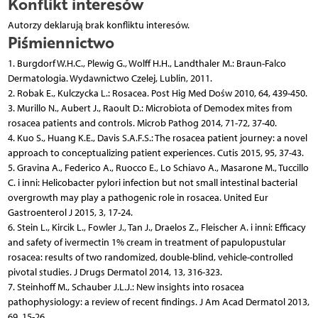
Konflikt interesów
Autorzy deklarują brak konfliktu interesów.
Piśmiennictwo
1. Burgdorf W.H.C., Plewig G., Wolff H.H., Landthaler M.: Braun-Falco
Dermatologia. Wydawnictwo Czelej, Lublin, 2011.
2. Robak E., Kulczycka L.: Rosacea. Post Hig Med Dośw 2010, 64, 439-450.
3. Murillo N., Aubert J., Raoult D.: Microbiota of Demodex mites from
rosacea patients and controls. Microb Pathog 2014, 71-72, 37-40.
4. Kuo S., Huang K.E., Davis S.A.F.S.: The rosacea patient journey: a novel
approach to conceptualizing patient experiences. Cutis 2015, 95, 37-43.
5. Gravina A., Federico A., Ruocco E., Lo Schiavo A., Masarone M., Tuccillo
C. i inni: Helicobacter pylori infection but not small intestinal bacterial
overgrowth may play a pathogenic role in rosacea. United Eur
Gastroenterol J 2015, 3, 17-24.
6. Stein L., Kircik L., Fowler J., Tan J., Draelos Z., Fleischer A. i inni: Efficacy
and safety of ivermectin 1% cream in treatment of papulopustular
rosacea: results of two randomized, double-blind, vehicle-controlled
pivotal studies. J Drugs Dermatol 2014, 13, 316-323.
7. Steinhoff M., Schauber J.L.J.: New insights into rosacea
pathophysiology: a review of recent findings. J Am Acad Dermatol 2013,
69, 15-26.