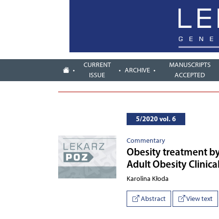
CURRENT
MANUSCRIPTS
ARCHIVE
ISSUE
ACCEPTED
5/2020 vol. 6
Commentary
Obesity treatment by
Adult Obesity Clinica
Karolina Kłoda
Abstract
View text