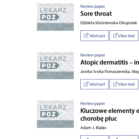
Review paper
Sore throat
Elżbieta Waśniewska-Okupniak
Abstract
View text
Review paper
Atopic dermatitis – i
Jowita Sroka-Tomaszewska, Mag
Abstract
View text
Review paper
Kluczowe elementy e
chorobę płuc
Adam J. Białas