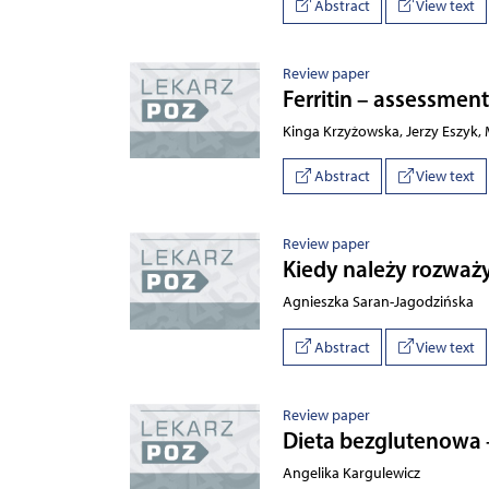
Abstract
View text
Review paper
Ferritin – assessment
Kinga Krzyżowska, Jerzy Eszyk, 
Abstract
View text
Review paper
Kiedy należy rozwa
Agnieszka Saran-Jagodzińska
Abstract
View text
Review paper
Dieta bezglutenowa 
Angelika Kargulewicz