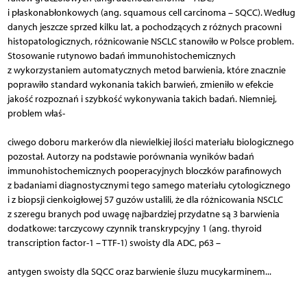
i płaskonabłonkowych (ang. squamous cell carcinoma – SQCC). Według
danych jeszcze sprzed kilku lat, a pochodzących z różnych pracowni
histopatologicznych, różnicowanie NSCLC stanowiło w Polsce problem.
Stosowanie rutynowo badań immunohistochemicznych
z wykorzystaniem automatycznych metod barwienia, które znacznie
poprawiło standard wykonania takich barwień, zmieniło w efekcie
jakość rozpoznań i szybkość wykonywania takich badań. Niemniej,
problem właś-
ciwego doboru markerów dla niewielkiej ilości materiału biologicznego
pozostał. Autorzy na podstawie porównania wyników badań
immunohistochemicznych pooperacyjnych bloczków parafinowych
z badaniami diagnostycznymi tego samego materiału cytologicznego
i z biopsji cienkoigłowej 57 guzów ustalili, że dla różnicowania NSCLC
z szeregu branych pod uwagę najbardziej przydatne są 3 barwienia
dodatkowe: tarczycowy czynnik transkrypcyjny 1 (ang. thyroid
transcription factor-1 – TTF-1) swoisty dla ADC, p63 –
antygen swoisty dla SQCC oraz barwienie śluzu mucykarminem...