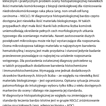
klinicznym i praktycznym problem oceny histopatologicznej niewielkich
ilości materiału komórkowego z biopsji cienkoigłowej dla różnicowania
niedrobnokomórkowego raka płuca (ang. non-small-cell lung
carcinoma – NSCLC). W diagnostyce histopatologicznej bardzo często
dostępna jest niewielka ilość materiału biologicznego. W takich
przypadkach zbyt mała ilość tkanki lub znikoma liczba komórek
uniemożliwiają określenie pełnych cech morfologicznych utkania
typowego dla ocenianego materiału. Nawet zastosowanie dużych
powiększeń mikroskopu może nie być wystarczające dla rozpoznania.
Ocena mikroskopowa takiego materiału w najczęstszym barwieniu
hematoksyliną i eozyną jest mało przydatna i stanowi jedynie badanie
przesiewowe pozwalające co najwyżej na ustalenie rozpoznania
wstępnego. Dla postawienia ostatecznej diagnozy potrzebne są
w takich przypadkach dodatkowe barwienia histochemiczne
i immunohistochemiczne. Wymagają one jednak dodatkowych
skrawków tkankowych, których liczba – ze względu na niewielką ilość
materiału biologicznego – jest ograniczona. Opisana sytuacja zmusza
patomorfologa do intuicyjnego wyboru tylko kilku z wielu dostępnych
markerów do oceny i dlatego nie zapewnia jej standardu.
W diagnostyce histopatologicznej ze względu na zmieniające się
standardy leczenia bardzo istotne jest w grupie NSCLC zróżnicowanie
raków gruczołowych (ang. adenocarcinoma – ADC)