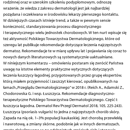
rodzinnej oraz w szerokim szkoleniu podyplomowym, odnoszę
wrażenie, że wiedza z zakresu dermatologii jest jak najbardziej
pożądana i oczekiwana w środowisku lekarzy pierwszego kontaktu.
W dzisiejszych czasach istnieje trend, a także w pewnym sensie
konieczność, standaryzowania procesu diagnostycznego
i terapeutycznego wielu jednostek chorobowych. W ten nurt wpisuje się
też aktywność Polskiego Towarzystwa Dermatologicznego, które od
szeregu lat publikuje rekomendacje dotyczące leczenia najczęstszych
dermatoz. Rekomendacje te w miarę upływu lat i pojawiania się coraz to
nowych danych literaturowych są systematycznie uaktualniane.
W niniejszym komentarzu – omówieniu postaram się zwrócić Państwa
uwagę na istotne elementy praktyczne wytycznych dotyczących
leczenia łuszczycy łagodnej, przygotowanych przez grupę ekspertów,
którą miałem przyjemność i zaszczyt kierować, opublikowanych na
łamach „Przeglądu Dermatologicznego” w 2018 r. (Reich A., Adamski Z.,
Chodorowska G. i wsp. Łuszczyca. Rekomendacje diagnostyczno-
terapeutyczne Polskiego Towarzystwa Dermatologicznego. Część I:
łuszczyca łagodna. Dermatol Rev/Przegl Dermatol 2018, 105, 225-243).
Łuszczyca (psoriasis vulgaris) to jedna z najczęstszych chorób skóry.
Zapada na nią ok. 1–3% populacji kaukaskiej. Jest chorobą przewlekłą
i nawrotową, a zmiany skórne, podobnie jak w innych dermatozach,