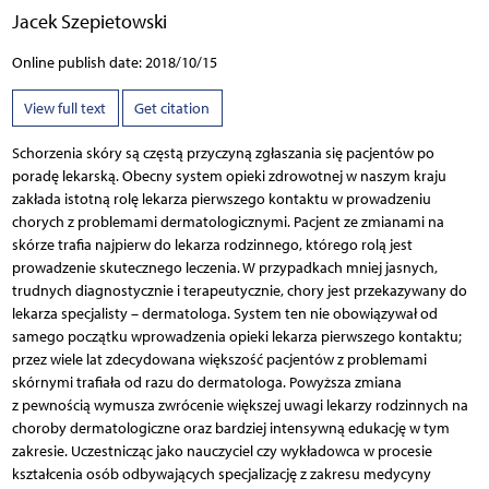
Jacek Szepietowski
Online publish date: 2018/10/15
View full text
Get citation
Schorzenia skóry są częstą przyczyną zgłaszania się pacjentów po
poradę lekarską. Obecny system opieki zdrowotnej w naszym kraju
zakłada istotną rolę lekarza pierwszego kontaktu w prowadzeniu
chorych z problemami dermatologicznymi. Pacjent ze zmianami na
skórze trafia najpierw do lekarza rodzinnego, którego rolą jest
prowadzenie skutecznego leczenia. W przypadkach mniej jasnych,
trudnych diagnostycznie i terapeutycznie, chory jest przekazywany do
lekarza specjalisty – dermatologa. System ten nie obowiązywał od
samego początku wprowadzenia opieki lekarza pierwszego kontaktu;
przez wiele lat zdecydowana większość pacjentów z problemami
skórnymi trafiała od razu do dermatologa. Powyższa zmiana
z pewnością wymusza zwrócenie większej uwagi lekarzy rodzinnych na
choroby dermatologiczne oraz bardziej intensywną edukację w tym
zakresie. Uczestnicząc jako nauczyciel czy wykładowca w procesie
kształcenia osób odbywających specjalizację z zakresu medycyny