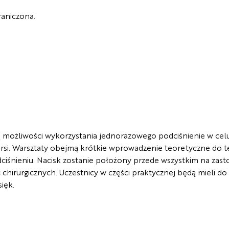
raniczona.
są możliwości wykorzystania jednorazowego podciśnienie w cel
iersi. Warsztaty obejmą krótkie wprowadzenie teoretyczne do te
iśnieniu. Nacisk zostanie położony przede wszystkim na zas
 chirurgicznych. Uczestnicy w części praktycznej będą mieli do
ięk.