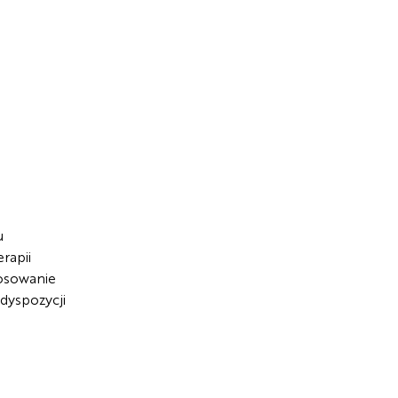
u
rapii
tosowanie
 dyspozycji