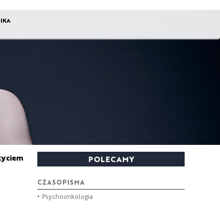
IKA
życiem
POLECAMY
CZASOPISMA
•
Psychoonkologia