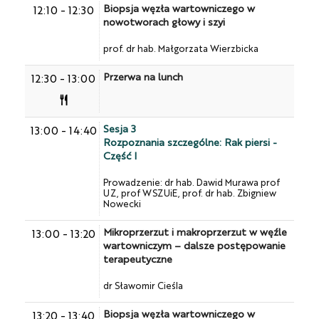
Biopsja węzła wartowniczego w
12:10
-
12:30
nowotworach głowy i szyi
prof. dr hab. Małgorzata Wierzbicka
Przerwa na lunch
12:30
-
13:00
Sesja 3
13:00
-
14:40
Rozpoznania szczególne: Rak piersi -
Część I
Prowadzenie: dr hab. Dawid Murawa prof
UZ, prof WSZUiE, prof. dr hab. Zbigniew
Nowecki
Mikroprzerzut i makroprzerzut w węźle
13:00
-
13:20
wartowniczym – dalsze postępowanie
terapeutyczne
dr Sławomir Cieśla
Biopsja węzła wartowniczego w
13:20
-
13:40