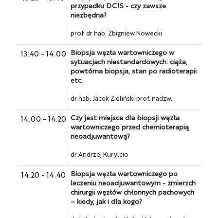
przypadku DCIS - czy zawsze
niezbędna?
prof. dr hab. Zbigniew Nowecki
Biopsja węzła wartowniczego w
13:40
-
14:00
sytuacjach niestandardowych: ciąża,
powtórna biopsja, stan po radioterapii
etc.
dr hab. Jacek Zieliński prof. nadzw.
Czy jest miejsce dla biopsji węzła
14:00
-
14:20
wartowniczego przed chemioterapią
neoadjuwantową?
dr Andrzej Kurylcio
Biopsja węzła wartowniczego po
14:20
-
14:40
leczeniu neoadjuwantowym - zmierzch
chirurgii węzłów chłonnych pachowych
– kiedy, jak i dla kogo?