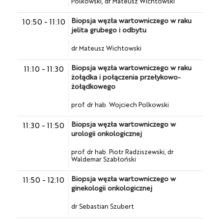
Polkowski, dr Mateusz Wichtowski
Biopsja węzła wartowniczego w raku
10:50
-
11:10
jelita grubego i odbytu
dr Mateusz Wichtowski
Biopsja węzła wartowniczego w raku
11:10
-
11:30
żołądka i połączenia przełykowo-
żołądkowego
prof. dr hab. Wojciech Polkowski
Biopsja węzła wartowniczego w
11:30
-
11:50
urologii onkologicznej
prof. dr hab. Piotr Radziszewski, dr
Waldemar Szabłoński
Biopsja węzła wartowniczego w
11:50
-
12:10
ginekologii onkologicznej
dr Sebastian Szubert