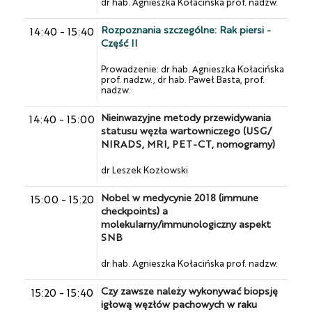
dr hab. Agnieszka Kołacińska prof. nadzw.
Rozpoznania szczególne: Rak piersi -
14:40
-
15:40
Część II
Prowadzenie: dr hab. Agnieszka Kołacińska
prof. nadzw., dr hab. Paweł Basta, prof.
nadzw.
Nieinwazyjne metody przewidywania
14:40
-
15:00
statusu węzła wartowniczego (USG/
NIRADS, MRI, PET-CT, nomogramy)
dr Leszek Kozłowski
Nobel w medycynie 2018 (immune
15:00
-
15:20
checkpoints) a
molekularny/immunologiczny aspekt
SNB
dr hab. Agnieszka Kołacińska prof. nadzw.
Czy zawsze należy wykonywać biopsję
15:20
-
15:40
igłową węzłów pachowych w raku