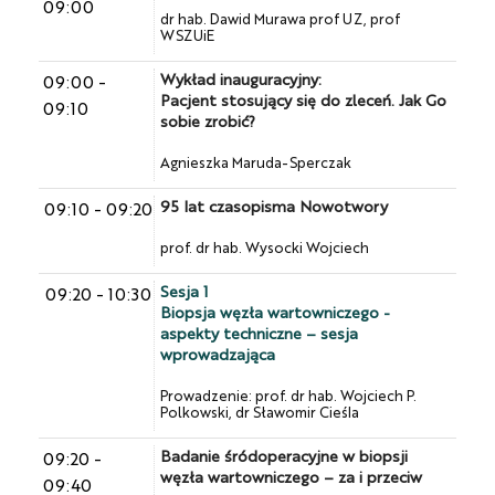
09:00
dr hab. Dawid Murawa prof UZ, prof
WSZUiE
Wykład inauguracyjny:
09:00
-
Pacjent stosujący się do zleceń. Jak Go
09:10
sobie zrobić?
Agnieszka Maruda-Sperczak
95 lat czasopisma Nowotwory
09:10
-
09:20
prof. dr hab. Wysocki Wojciech
Sesja 1
09:20
-
10:30
Biopsja węzła wartowniczego -
aspekty techniczne – sesja
wprowadzająca
Prowadzenie: prof. dr hab. Wojciech P.
Polkowski, dr Sławomir Cieśla
Badanie śródoperacyjne w biopsji
09:20
-
węzła wartowniczego – za i przeciw
09:40