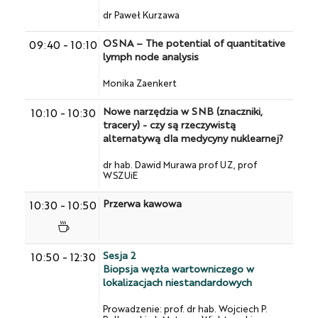
dr Paweł Kurzawa
OSNA – The potential of quantitative
09:40
-
10:10
lymph node analysis
Monika Zaenkert
Nowe narzędzia w SNB (znaczniki,
10:10
-
10:30
tracery) - czy są rzeczywistą
alternatywą dla medycyny nuklearnej?
dr hab. Dawid Murawa prof UZ, prof
WSZUiE
Przerwa kawowa
10:30
-
10:50
Sesja 2
10:50
-
12:30
Biopsja węzła wartowniczego w
lokalizacjach niestandardowych
Prowadzenie: prof. dr hab. Wojciech P.