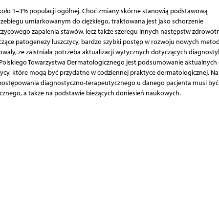
około 1–3% populacji ogólnej. Choć zmiany skórne stanowią podstawową
 przebiegu umiarkowanym do ciężkiego, traktowana jest jako schorzenie
zczycowego zapalenia stawów, lecz także szeregu innych następstw zdrowot
zące patogenezy łuszczycy, bardzo szybki postęp w rozwoju nowych meto
wały, że zaistniała potrzeba aktualizacji wytycznych dotyczących diagnostyk
ji Polskiego Towarzystwa Dermatologicznego jest podsumowanie aktualnych
zycy, które mogą być przydatne w codziennej praktyce dermatologicznej. Na
o postępowania diagnostyczno-terapeutycznego u danego pacjenta musi być
icznego, a także na podstawie bieżących doniesień naukowych.