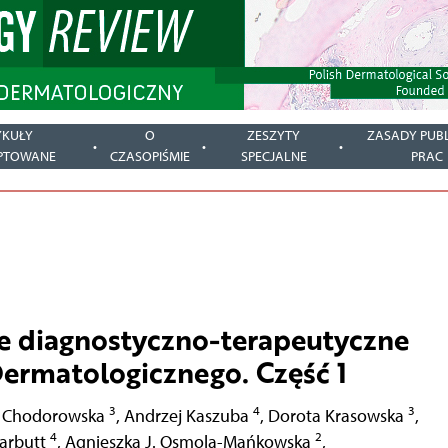
YKUŁY
O
ZESZYTY
ZASADY PUBL
PTOWANE
CZASOPIŚMIE
SPECJALNE
PRAC
e diagnostyczno-terapeutyczne
ermatologicznego. Część 1
3
4
3
 Chodorowska
,
Andrzej Kaszuba
,
Dorota Krasowska
,
4
2
arbutt
,
Agnieszka J. Osmola-Mańkowska
,