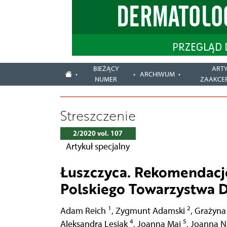
BIEŻĄCY
ART
ARCHIWUM
NUMER
ZAAKCE
Streszczenie
2/2020 vol. 107
Artykuł specjalny
Łuszczyca. Rekomendacj
Polskiego Towarzystwa D
1
2
Adam Reich
,
Zygmunt Adamski
,
Grażyna
4
5
Aleksandra Lesiak
,
Joanna Maj
,
Joanna N