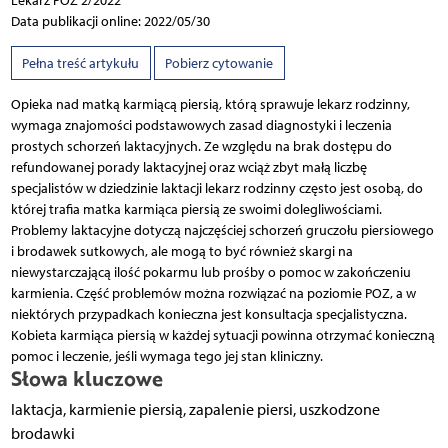
Lekarz POZ 2/2022
Data publikacji online: 2022/05/30
Pełna treść artykułu
Pobierz cytowanie
Opieka nad matką karmiącą piersią, którą sprawuje lekarz rodzinny,
wymaga znajomości podstawowych zasad diagnostyki i leczenia
prostych schorzeń laktacyjnych. Ze względu na brak dostępu do
refundowanej porady laktacyjnej oraz wciąż zbyt małą liczbę
specjalistów w dziedzinie laktacji lekarz rodzinny często jest osobą, do
której trafia matka karmiąca piersią ze swoimi dolegliwościami.
Problemy laktacyjne dotyczą najczęściej schorzeń gruczołu piersiowego
i brodawek sutkowych, ale mogą to być również skargi na
niewystarczającą ilość pokarmu lub prośby o pomoc w zakończeniu
karmienia. Część problemów można rozwiązać na poziomie POZ, a w
niektórych przypadkach konieczna jest konsultacja specjalistyczna.
Kobieta karmiąca piersią w każdej sytuacji powinna otrzymać konieczną
pomoc i leczenie, jeśli wymaga tego jej stan kliniczny.
Słowa kluczowe
laktacja, karmienie piersią, zapalenie piersi, uszkodzone
brodawki