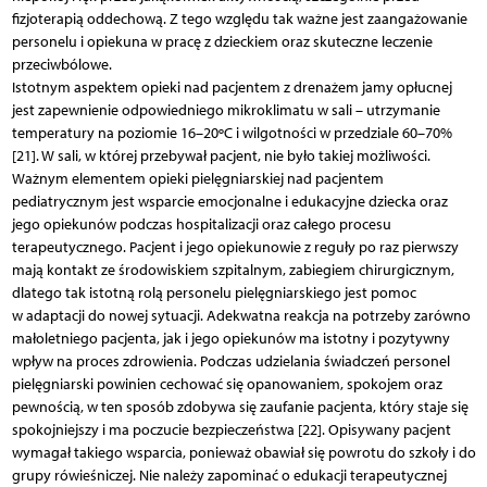
fizjoterapią oddechową. Z tego względu tak ważne jest zaangażowanie
personelu i opiekuna w pracę z dzieckiem oraz skuteczne leczenie
przeciwbólowe.
Istotnym aspektem opieki nad pacjentem z drenażem jamy opłucnej
jest zapewnienie odpowiedniego mikroklimatu w sali – utrzymanie
temperatury na poziomie 16–20ºC i wilgotności w przedziale 60–70%
[21]. W sali, w której przebywał pacjent, nie było takiej możliwości.
Ważnym elementem opieki pielęgniarskiej nad pacjentem
pediatrycznym jest wsparcie emocjonalne i edukacyjne dziecka oraz
jego opiekunów podczas hospitalizacji oraz całego procesu
terapeutycznego. Pacjent i jego opiekunowie z reguły po raz pierwszy
mają kontakt ze środowiskiem szpitalnym, zabiegiem chirurgicznym,
dlatego tak istotną rolą personelu pielęgniarskiego jest pomoc
w adaptacji do nowej sytuacji. Adekwatna reakcja na potrzeby zarówno
małoletniego pacjenta, jak i jego opiekunów ma istotny i pozytywny
wpływ na proces zdrowienia. Podczas udzielania świadczeń personel
pielęgniarski powinien cechować się opanowaniem, spokojem oraz
pewnością, w ten sposób zdobywa się zaufanie pacjenta, który staje się
spokojniejszy i ma poczucie bezpieczeństwa [22]. Opisywany pacjent
wymagał takiego wsparcia, ponieważ obawiał się powrotu do szkoły i do
grupy rówieśniczej. Nie należy zapominać o edukacji terapeutycznej