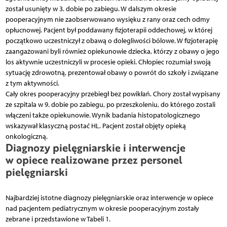
został usunięty w 3. dobie po zabiegu. W dalszym okresie
pooperacyjnym nie zaobserwowano wysięku z rany oraz cech odmy
opłucnowej. Pacjent był poddawany fizjoterapii oddechowej, w której
początkowo uczestniczył z obawą o dolegliwości bólowe. W fizjoterapię
zaangażowani byli również opiekunowie dziecka, którzy z obawy o jego
los aktywnie uczestniczyli w procesie opieki. Chłopiec rozumiał swoją
sytuację zdrowotną, prezentował obawy o powrót do szkoły i związane
z tym aktywności.
Cały okres pooperacyjny przebiegł bez powikłań. Chory został wypisany
ze szpitala w 9. dobie po zabiegu, po przeszkoleniu, do którego zostali
włączeni także opiekunowie. Wynik badania histopatologicznego
wskazywał klasyczną postać HL. Pacjent został objęty opieką
onkologiczną.
Diagnozy pielęgniarskie i interwencje
w opiece realizowane przez personel
pielęgniarski
Najbardziej istotne diagnozy pielęgniarskie oraz interwencje w opiece
nad pacjentem pediatrycznym w okresie pooperacyjnym zostały
zebrane i przedstawione w Tabeli 1.