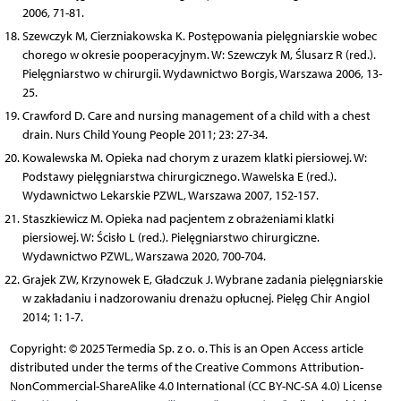
2006, 71-81.
Szewczyk M, Cierzniakowska K. Postępowania pielęgniarskie wobec
chorego w okresie pooperacyjnym. W: Szewczyk M, Ślusarz R (red.).
Pielęgniarstwo w chirurgii. Wydawnictwo Borgis, Warszawa 2006, 13-
25.
Crawford D. Care and nursing management of a child with a chest
drain. Nurs Child Young People 2011; 23: 27-34.
Kowalewska M. Opieka nad chorym z urazem klatki piersiowej. W:
Podstawy pielęgniarstwa chirurgicznego. Wawelska E (red.).
Wydawnictwo Lekarskie PZWL, Warszawa 2007, 152-157.
Staszkiewicz M. Opieka nad pacjentem z obrażeniami klatki
piersiowej. W: Ścisło L (red.). Pielęgniarstwo chirurgiczne.
Wydawnictwo PZWL, Warszawa 2020, 700-704.
Grajek ZW, Krzynowek E, Gładczuk J. Wybrane zadania pielęgniarskie
w zakładaniu i nadzorowaniu drenażu opłucnej. Pielęg Chir Angiol
2014; 1: 1-7.
Copyright: © 2025 Termedia Sp. z o. o. This is an Open Access article
distributed under the terms of the Creative Commons Attribution-
NonCommercial-ShareAlike 4.0 International (CC BY-NC-SA 4.0) License