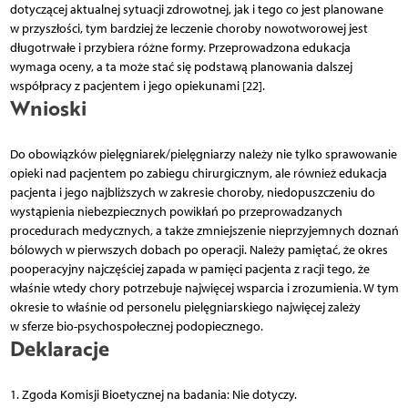
dotyczącej aktualnej sytuacji zdrowotnej, jak i tego co jest planowane
w przyszłości, tym bardziej że leczenie choroby nowotworowej jest
długotrwałe i przybiera różne formy. Przeprowadzona edukacja
wymaga oceny, a ta może stać się podstawą planowania dalszej
współpracy z pacjentem i jego opiekunami [22].
Wnioski
Do obowiązków pielęgniarek/pielęgniarzy należy nie tylko sprawowanie
opieki nad pacjentem po zabiegu chirurgicznym, ale również edukacja
pacjenta i jego najbliższych w zakresie choroby, niedopuszczeniu do
wystąpienia niebezpiecznych powikłań po przeprowadzanych
procedurach medycznych, a także zmniejszenie nieprzyjemnych doznań
bólowych w pierwszych dobach po operacji. Należy pamiętać, że okres
pooperacyjny najczęściej zapada w pamięci pacjenta z racji tego, że
właśnie wtedy chory potrzebuje najwięcej wsparcia i zrozumienia. W tym
okresie to właśnie od personelu pielęgniarskiego najwięcej zależy
w sferze bio-psychospołecznej podopiecznego.
Deklaracje
1. Zgoda Komisji Bioetycznej na badania: Nie dotyczy.