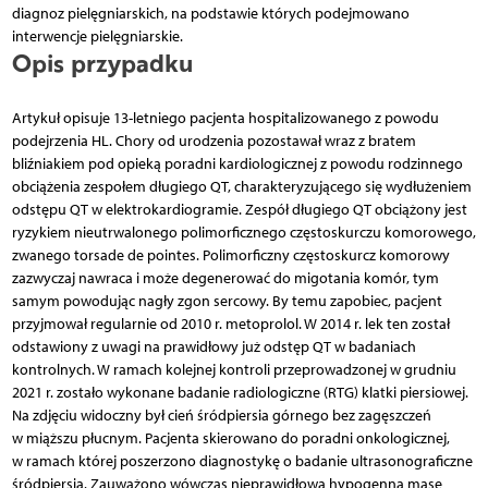
diagnoz pielęgniarskich, na podstawie których podejmowano
interwencje pielęgniarskie.
Opis przypadku
Artykuł opisuje 13-letniego pacjenta hospitalizowanego z powodu
podejrzenia HL. Chory od urodzenia pozostawał wraz z bratem
bliźniakiem pod opieką poradni kardiologicznej z powodu rodzinnego
obciążenia zespołem długiego QT, charakteryzującego się wydłużeniem
odstępu QT w elektrokardiogramie. Zespół długiego QT obciążony jest
ryzykiem nieutrwalonego polimorficznego częstoskurczu komorowego,
zwanego torsade de pointes. Polimorficzny częstoskurcz komorowy
zazwyczaj nawraca i może degenerować do migotania komór, tym
samym powodując nagły zgon sercowy. By temu zapobiec, pacjent
przyjmował regularnie od 2010 r. metoprolol. W 2014 r. lek ten został
odstawiony z uwagi na prawidłowy już odstęp QT w badaniach
kontrolnych. W ramach kolejnej kontroli przeprowadzonej w grudniu
2021 r. zostało wykonane badanie radiologiczne (RTG) klatki piersiowej.
Na zdjęciu widoczny był cień śródpiersia górnego bez zagęszczeń
w miąższu płucnym. Pacjenta skierowano do poradni onkologicznej,
w ramach której poszerzono diagnostykę o badanie ultrasonograficzne
śródpiersia. Zauważono wówczas nieprawidłową hypogenną masę