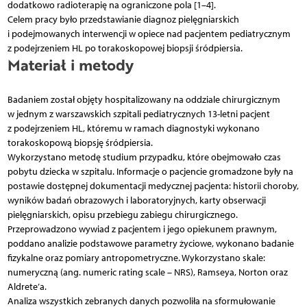
dodatkowo radioterapię na ograniczone pola [1–4].
Celem pracy było przedstawianie diagnoz pielęgniarskich
i podejmowanych interwencji w opiece nad pacjentem pediatrycznym
z podejrzeniem HL po torakoskopowej biopsji śródpiersia.
Materiał i metody
Badaniem został objęty hospitalizowany na oddziale chirurgicznym
w jednym z warszawskich szpitali pediatrycznych 13-letni pacjent
z podejrzeniem HL, któremu w ramach diagnostyki wykonano
torakoskopową biopsję śródpiersia.
Wykorzystano metodę studium przypadku, które obejmowało czas
pobytu dziecka w szpitalu. Informacje o pacjencie gromadzone były na
postawie dostępnej dokumentacji medycznej pacjenta: historii choroby,
wyników badań obrazowych i laboratoryjnych, karty obserwacji
pielęgniarskich, opisu przebiegu zabiegu chirurgicznego.
Przeprowadzono wywiad z pacjentem i jego opiekunem prawnym,
poddano analizie podstawowe parametry życiowe, wykonano badanie
fizykalne oraz pomiary antropometryczne. Wykorzystano skale:
numeryczną (ang. numeric rating scale – NRS), Ramseya, Norton oraz
Aldrete’a.
Analiza wszystkich zebranych danych pozwoliła na sformułowanie