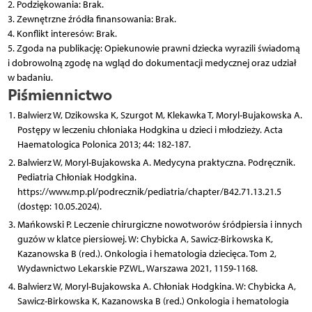
2. Podziękowania: Brak.
3. Zewnętrzne źródła finansowania: Brak.
4. Konflikt interesów: Brak.
5. Zgoda na publikację: Opiekunowie prawni dziecka wyrazili świadomą
i dobrowolną zgodę na wgląd do dokumentacji medycznej oraz udział
w badaniu.
Piśmiennictwo
Balwierz W, Dzikowska K, Szurgot M, Klekawka T, Moryl-Bujakowska A.
Postępy w leczeniu chłoniaka Hodgkina u dzieci i młodzieży. Acta
Haematologica Polonica 2013; 44: 182-187.
Balwierz W, Moryl-Bujakowska A. Medycyna praktyczna. Podręcznik.
Pediatria Chłoniak Hodgkina.
https://www.mp.pl/podrecznik/pediatria/chapter/B42.71.13.21.5
(dostęp: 10.05.2024).
Mańkowski P. Leczenie chirurgiczne nowotworów śródpiersia i innych
guzów w klatce piersiowej. W: Chybicka A, Sawicz-Birkowska K,
Kazanowska B (red.). Onkologia i hematologia dziecięca. Tom 2,
Wydawnictwo Lekarskie PZWL, Warszawa 2021, 1159-1168.
Balwierz W, Moryl-Bujakowska A. Chłoniak Hodgkina. W: Chybicka A,
Sawicz-Birkowska K, Kazanowska B (red.) Onkologia i hematologia