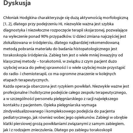
Dyskusja
Chłoniak Hodgkina charakteryzuje się dużą aktywnością morfologiczną
[1, 2], dlatego przy podejrzeniu HL niezwykle ważna jest szybka
diagnostyka i niezwłoczne rozpoczęcie terapii skojarzonej, pozwalające
na wyleczenie ponad 90% przypadków. U dzieci zmiana najczęściej jest
zlokalizowana w śródpiersiu, dlatego najbardziej rekomendowaną
metodą pobrania materiału do badania histopatologicznego jest
torakoskopia śródpiersia. Zabieg ten jest o wiele mniej inwazyjny od
klasycznej metody – torakotomii, w związku z czym pacjent dużo
szybciej wraca do pełnej sprawności i o wiele szybciej może przystąpić
do radio- i chemioterapii, co ma ogromne znaczenie w kolejnych
etapach terapeutycznych.
Każda operacja obarczona jest ryzykiem powikłań. Niezwykle ważne jest
profesjonalne i holistyczne podejście całego zespołu terapeutycznego,
a w szczególności personelu pielęgniarskiego z racji największego
kontaktu z pacjentem. Opieka pielęgniarska wymaga
zindywidualizowanego i kompleksowego podejścia do pacjenta
pediatrycznego, jak również wobec jego opiekunów. Zabiegi w obrębie
klatki piersiowej grożą powikłaniami związanymi z samym zabiegiem,
jak i z rodzajem znieczulenia. Dlatego po zabiegu torakoskopii