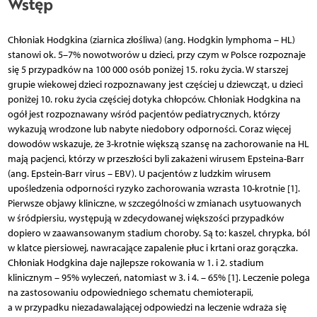
Wstęp
Chłoniak Hodgkina (ziarnica złośliwa) (ang. Hodgkin lymphoma – HL)
stanowi ok. 5–7% nowotworów u dzieci, przy czym w Polsce rozpoznaje
się 5 przypadków na 100 000 osób poniżej 15. roku życia. W starszej
grupie wiekowej dzieci rozpoznawany jest częściej u dziewcząt, u dzieci
poniżej 10. roku życia częściej dotyka chłopców. Chłoniak Hodgkina na
ogół jest rozpoznawany wśród pacjentów pediatrycznych, którzy
wykazują wrodzone lub nabyte niedobory odporności. Coraz więcej
dowodów wskazuje, że 3-krotnie większą szansę na zachorowanie na HL
mają pacjenci, którzy w przeszłości byli zakażeni wirusem Epsteina-Barr
(ang. Epstein-Barr virus – EBV). U pacjentów z ludzkim wirusem
upośledzenia odporności ryzyko zachorowania wzrasta 10-krotnie [1].
Pierwsze objawy kliniczne, w szczególności w zmianach usytuowanych
w śródpiersiu, występują w zdecydowanej większości przypadków
dopiero w zaawansowanym stadium choroby. Są to: kaszel, chrypka, ból
w klatce piersiowej, nawracające zapalenie płuc i krtani oraz gorączka.
Chłoniak Hodgkina daje najlepsze rokowania w 1. i 2. stadium
klinicznym – 95% wyleczeń, natomiast w 3. i 4. – 65% [1]. Leczenie polega
na zastosowaniu odpowiedniego schematu chemioterapii,
a w przypadku niezadawalającej odpowiedzi na leczenie wdraża się