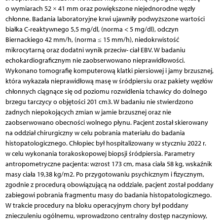
o wymiarach 52 × 41 mm oraz powiększone niejednorodne węzły
chłonne. Badania laboratoryjne krwi ujawniły podwyższone wartości
białka C-reaktywnego 5,5 mg/dl, (norma < 5 mg/dl), odczyn
Biernackiego 42 mm/h, (norma ≤ 15 mm/h), niedokrwistość
mikrocytarną oraz dodatni wynik przeciw- ciał EBV. W badaniu
echokardiograficznym nie zaobserwowano nieprawidłowości.
Wykonano tomografię komputerową klatki piersiowej i jamy brzusznej,
która wykazała nieprawidłową masę w śródpiersiu oraz pakiety węzłów
chłonnych ciągnące się od poziomu rozwidlenia tchawicy do dolnego
brzegu tarczycy o objętości 201 cm3. W badaniu nie stwierdzono
żadnych niepokojących zmian w jamie brzusznej oraz nie
zaobserwowano obecności wolnego płynu. Pacjent został skierowany
na oddział chirurgiczny w celu pobrania materiału do badania
histopatologicznego. Chłopiec był hospitalizowany w styczniu 2022 r.
w celu wykonania torakoskopowej biopsji śródpiersia. Parametry
antropometryczne pacjenta: wzrost 173 cm, masa ciała 58 kg, wskaźnik
masy ciała 19,38 kg/m2. Po przygotowaniu psychicznym i fizycznym,
zgodnie z procedurą obowiązującą na oddziale, pacjent został poddany
zabiegowi pobrania fragmentu masy do badania histopatologicznego.
W trakcie procedury na bloku operacyjnym chory był poddany
znieczuleniu ogólnemu, wprowadzono centralny dostęp naczyniowy,