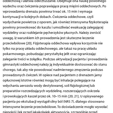
oddechową i ułatwia odkrztuszanie. Obejmuje ona naukę powolnego
wydechu oraz ćwiczenia poprawiające pracę mięśni oddechowych. Po
wprowadzeniu drenażu powinna trwać ok. 15 min i wymaga
kontynuacji w kolejnych dobach. Ćwiczenia oddechowe, czyli
wydychanie powietrza z oporem, jak również intensywna fizykoterapia
powinny prowokować do kaszlu i umożliwiać ewakuację zalegającej
wydzieliny oraz rozklejanie pęcherzyków płucnych. Należy zwrócić
uwagę, iż warunkiem ich prowadzenia jest skuteczne leczenie
przeciwbólowe [20]. Fizjoterapia oddechowa wpływa korzystnie nie
tylko na pracę układu oddechowego, ale takaż na pracę układu
pokarmowego, pobudzając perystaltykę jelit oraz ograniczając
zaleganie treści w żołądku. Podczas aktywizacji pacjenta i prowadzenia
gimnastyki oddechowej należy ją indywidualnie dostosować do stanu
chorego, tak aby nie powodować nadmiernego zmęczenia podczas
prowadzonych ćwiczeń. W opiece nad pacjentem z drenażem jamy
opłucnowej istotne również mogą być inhalacje polegające na
wdychaniu aerozolu wody destylowanej, soli fizjologicznej lub
preparatów rozrzedzających wydzielinę, rozszerzających oskrzela
i prowokujących kaszel przez ok. 10–15 min [20, 21]. U opisywanego
pacjenta po ekstubacji wystąpił silny ból (NRS 7), dlatego stosowano
intensywne leczenie przeciwbólowe. To doświadczenie mogło wywołać
niepokój i lęk przed jakąkolwiek aktywnością, szczególnie przed