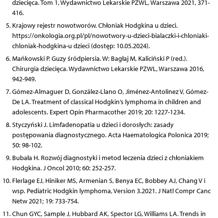
dziecięca. Tom 1, Wydawnictwo Lekarskie PZWL, Warszawa 2021, 371-
416.
Krajowy rejestr nowotworów. Chłoniak Hodgkina u dzieci.
https://onkologia.org.pl/pl/nowotwory-u-dzieci-bialaczki-i-chloniaki-
chloniak-hodgkina-u dzieci (dostęp: 10.05.2024).
Mańkowski P. Guzy śródpiersia. W: Bagłaj M, Kaliciński P (red.).
Chirurgia dziecięca. Wydawnictwo Lekarskie PZWL, Warszawa 2016,
942-949.
Gómez-Almaguer D, González-Llano O, Jiménez-Antolinez V, Gómez-
De LA. Treatment of classical Hodgkin’s lymphoma in children and
adolescents. Expert Opin Pharmacother 2019; 20: 1227-1234.
Styczyński J. Limfadenopatia u dzieci i dorosłych: zasady
postępowania diagnostycznego. Acta Haematologica Polonica 2019;
50: 98-102.
Bubała H. Rozwój diagnostyki i metod leczenia dzieci z chłoniakiem
Hodgkina. J Oncol 2010; 60: 252-257.
Flerlage EJ, Hiniker MS, Armenian S, Benya EC, Bobbey AJ, Chang V i
wsp. Pediatric Hodgkin lymphoma, Version 3.2021. J Natl Compr Canc
Netw 2021; 19: 733-754.
Chun GYC, Sample J, Hubbard AK, Spector LG, Williams LA. Trends in