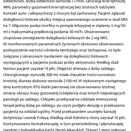
oddechowo, liczba oddechów wynosiła 17/min, saturacja krwi tętniczej
98%, parametry gazometrii krwi tętniczej bez istotnych odchyleń.
Kontakt auto- i allopsychiczy z chorym był zachowany. Pacjent zgłaszał
dolegliwości bólowe okolicy miejsca operowanego ocenione w skali NRS
na 7. Włączono podaż morfiny w pompie infuzyjnej w stężeniu 5 mg/50
ml z maksymalną prędkością podania 30 ml/h. Obserwowano
stopniowe zmniejszenie dolegliwości bólowych do 2 wg NRS.
W monitorowanych parametrach życiowych okresowo obserwowano
podwyższenie wartości ciśnienia tętniczego oraz tachypnoe, co było
związane z okresowym nasilaniem się dolegliwości bólowych
występujących u pacjenta podczas próby aktywności. Według skali
Norton pacjent uzyskał 19 pkt. Objętość drenażu z doby zabiegu
chirurgicznego wynosiła 300 ml, miała charakter treści surowiczo-
krwistej, diureza dobowa wynosiła 2100 ml. W wykonanym następnego
dnia kontrolnym RTG klatki piersiowej nie obserwowano istotnej
zmiany obrazu masy guzowatej śródpiersia oraz innych niepokojących
patologii po zabiegu. Chłopiec przebywał na oddziale intensywnej
terapii jedną dobę po zabiegu, po czym podjęto decyzję o przekazaniu
pacjenta na oddział ogólny. Przed przekazaniem usunięto kaniulę
dotętniczą i cewnik Foleya. Według skali Aldrete’a chory uzyskał 10 pkt.
Kontynuowano farmakoterapię, w tym przeciwbólową, i płynoterapię
zgodnie z indywidualną kartą zleceń lekarskich. Drenaż z jamy opłucnej