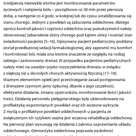
śródpiersia niezwykle istotne jest monitorowanie parametrów
życiowych i natężenia bólu – początkowo co 30 min przez pierwszą
dobę, a następnie co 4 godz. w kolejnej lub do czasu ustabilizowania się
stanu chorego. Jednym z powikłań są zaburzenia oddechowe, dlatego
oprócz kontroli jakości i częstości oddechów oraz pulsoksymetrii należy
obserwować zabarwienie skóry chorego pod kątem sinicy i oceniać stan
świadomości pacjenta [5–16]. Opisywany pacjent pediatryczny poddany
został przedłużonej sedacji farmakologicznej, aby zapewnić mu komfort
i kontrolować ból, miała ona istotne znaczenie ze względu na rodzaj
zabiegu i zastosowany drenaż. W przypadku pacjentów pediatrycznych
należy mieć na uwadze ryzyko rozszczelnienia drenażu w związku
z większą niż u dorosłych chorych aktywnością fizyczną [17–19].
Ważnym elementem opieki jest przestrzeganie zasad postępowania
z drenażem czynnym jamy opłucnej, dbanie o jego szczelność,
efektywne działanie, zmiany opatrunków, monitorowanie ilości i jakości
treści. Działania personelu pielęgniarskiego były ukierunkowane na
profilaktykę wspomnianych powikłań oraz ich wczesne wykrycie.
Z myślą o profilaktyce powikłań oddechowych u pacjenta ze
zwiększonym ich ryzykiem ważna jest wczesna rehabilitacja oddechowa.
Na pierwszy plan wysuwają się działania z zakresu usprawniania układu
oddechowego. Gimnastyka oddechowa poprawia wydolność