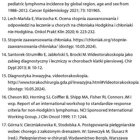
pediatric lymphoma incidence by global region, age and sex from
1988–2012. Cancer Epidemiology 2021; 73: 101965.
Lech-Mańda E, Warzocha K. Ocena stopnia zaawansowania i
odpowiedzi na leczenie u chorych na chłoniaka Hodgkina i chłoniaki
nie-Hodgkina. Onkol Prakt Klin 2020; 6: 223-232.
Stopnie zaawansowania chłoniaka. https://chloniak.org/stopnie-
zaawansowania-chloniaka/ (dostęp: 10.05.2024).
Santorek-Strumiłło E, Jabłoński S, Brocki M. Wideotorakoskopia jako
zabieg diagnostyczny i leczniczy w chorobach klatki piersiowej. Chir
Dypl 2013; 8: 10-12.
Diagnostyka inwazyjna, videotorakoskopia.
http://www.torakochirurgia.gda.pl/inwazyjna.html#Videotorakoskopia
(dostęp: 10.05.2024).
Cheson BD, Horning SJ, Coiffier B, Shipp MA, Fisher RI, Connors JM i
wsp. Report of an international workshop to standardize response
criteria for non-Hodgkin’s lymphomas. NCI Sponsored International
Working Group. J Clin Oncol 1999; 17: 1244.
Górna V, Cierzniakowska K, Stodolska A. Postępowania pielęgniarskie
wobec chorego z założonym drenażem. W: Szewczyk M, Ślusarz R
(red.). Pielęgniarstwo w chirurgii. Wydawnictwo Borgis, Warszawa