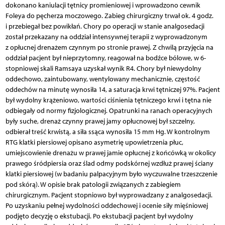
dokonano kaniulacji tętnicy promieniowej i wprowadzono cewnik
Foleya do pęcherza moczowego. Zabieg chirurgiczny trwał ok. 4 godz.
i przebiegał bez powikłań. Chory po operacji w stanie analgosedacji
został przekazany na oddział intensywnej terapii z wyprowadzonym
z opłucnej drenażem czynnym po stronie prawej. Z chwilą przyjęcia na
oddział pacjent był nieprzytomny, reagował na bodźce bólowe, w 6-
stopniowej skali Ramsaya uzyskał wynik R4. Chory był niewydolny
oddechowo, zaintubowany, wentylowany mechanicznie, częstość
oddechów na minutę wynosiła 14, a saturacja krwi tętniczej 97%. Pacjent
był wydolny krążeniowo, wartości ciśnienia tętniczego krwi i tętna nie
odbiegały od normy fizjologicznej. Opatrunki na ranach operacyjnych
były suche, drenaż czynny prawej jamy opłucnowej był szczelny,
odbierał treść krwistą, a siła ssąca wynosiła 15 mm Hg. W kontrolnym
RTG klatki piersiowej opisano asymetrię upowietrzenia płuc,
umiejscowienie drenażu w prawej jamie opłucnej z końcówką w okolicy
prawego śródpiersia oraz ślad odmy podskórnej wzdłuż prawej ściany
klatki piersiowej (w badaniu palpacyjnym było wyczuwalne trzeszczenie
pod skórą). W opisie brak patologii związanych z zabiegiem
chirurgicznym. Pacjent stopniowo był wyprowadzany z analgosedacji.
Po uzyskaniu pełnej wydolności oddechowej i ocenie siły mięśniowej
podjęto decyzję o ekstubacji. Po ekstubacji pacjent był wydolny